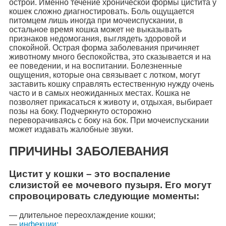
острой. Именно течение хронической формы цистита у
кошек сложно диагностировать. Боль ощущается
питомцем лишь иногда при мочеиспускании, в
остальное время кошка может не выказывать
признаков недомогания, выглядеть здоровой и
спокойной. Острая форма заболевания причиняет
животному много беспокойства, это сказывается и на
ее поведении, и на воспитании. Болезненные
ощущения, которые она связывает с лотком, могут
заставить кошку справлять естественную нужду очень
часто и в самых неожиданных местах. Кошка не
позволяет прикасаться к животу и, отдыхая, выбирает
позы на боку. Подчеркнуто осторожно
переворачиваясь с боку на бок. При мочеиспускании
может издавать жалобные звуки.
ПРИЧИНЫ ЗАБОЛЕВАНИЯ
Цистит у кошки – это воспаление
слизистой ее мочевого пузыря. Его могут
спровоцировать следующие моменты:
— длительное переохлаждение кошки;
—
инфекции;