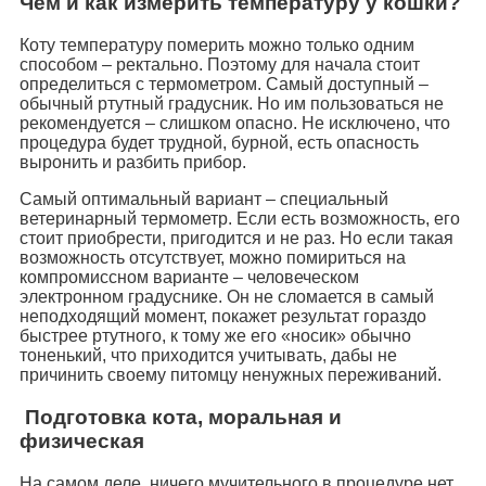
Чем и как измерить температуру у кошки?
Коту температуру померить можно только одним
способом – ректально. Поэтому для начала стоит
определиться с термометром. Самый доступный –
обычный ртутный градусник. Но им пользоваться не
рекомендуется – слишком опасно. Не исключено, что
процедура будет трудной, бурной, есть опасность
выронить и разбить прибор.
Самый оптимальный вариант – специальный
ветеринарный термометр. Если есть возможность, его
стоит приобрести, пригодится и не раз. Но если такая
возможность отсутствует, можно помириться на
компромиссном варианте – человеческом
электронном градуснике. Он не сломается в самый
неподходящий момент, покажет результат гораздо
быстрее ртутного, к тому же его «носик» обычно
тоненький, что приходится учитывать, дабы не
причинить своему питомцу ненужных переживаний.
Подготовка кота, моральная и
физическая
На самом деле, ничего мучительного в процедуре нет.