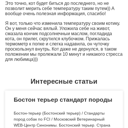
Это точно, кот будет биться до последнего, но не
позволит мерить себе температуру таким путем)) А
вообще очень полезная информация, спасибо!
Я вот, только что изменила температуру своим котику.
Он у меня сейчас вялый. Уложила себе на живот,
смазала кончик подсолнечныи маслом, погладида
кота, он прилег, скрутился клубочком. Прижалась
термометр к попке и слегка надавила, он чуточку
проскользнул внутрь. Кот даже не дернулся, в таком
положении мы пролежали 10 минут и никакого стресса
для любимца)))
Интересные статьи
Бостон терьер стандарт породы
Бостон-терьер (Бостонский терьер) / Стандарты
пород собак по FCI / Московский Ветеринарный
WEB-Центр Синонимы. Бостонский терьер. Страна