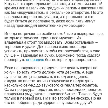
Коту слегка приподнимается хвост, а затем смазанный
кремом или вазелином градусник легкими движениями
как бы «вкручивается» в ректальное отверстие. Но это
на словах хорошо получается, а в реальности кот
будет биться до последнего, даже если пять минут
назад производил впечатление умирающего.
Иногда встречаются особи спокойные и выдержанные,
которые стоически терпят все мучения. Их
владельцам стоит позавидовать. Всем остальным –
терпения и удачи! Для начала животное надо
успокоить, приласкать, чтобы кот расслабился, а еще
лучше – задремал на руках. Возможно, тогда удастся
провернуть
операцию
без потерь и кровопролития.
Если не получилось, придется все делать «через не
хочу». То есть кто-то должен кота держать. А еще
лучше питомца запеленать в плед или одеяло,
аккуратно ввести кончик градусника и подождать
несколько секунд до звукового сигнала термометра.
Сама процедура недолгая, после нескольких попыток
владельцы умудряются приспособиться. Тяжело будет
только в первый раз. Ну, и во второй немножко. Но на
что не пойдешь ради здоровья пушистого друга?