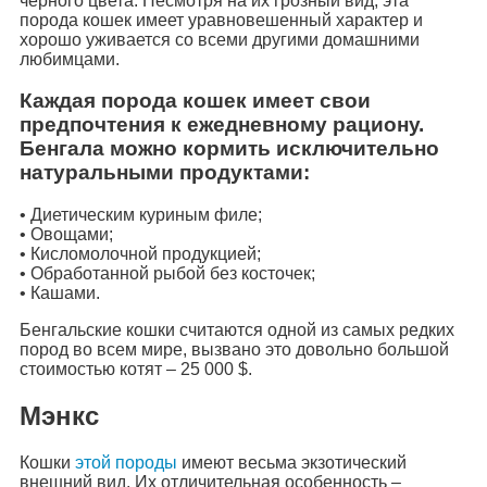
черного цвета. Несмотря на их грозный вид, эта
порода кошек имеет уравновешенный характер и
хорошо уживается со всеми другими домашними
любимцами.
Каждая порода кошек имеет свои
предпочтения к ежедневному рациону.
Бенгала можно кормить исключительно
натуральными продуктами:
• Диетическим куриным филе;
• Овощами;
• Кисломолочной продукцией;
• Обработанной рыбой без косточек;
• Кашами.
Бенгальские кошки считаются одной из самых редких
пород во всем мире, вызвано это довольно большой
стоимостью котят – 25 000 $.
Мэнкс
Кошки
этой породы
имеют весьма экзотический
внешний вид. Их отличительная особенность –