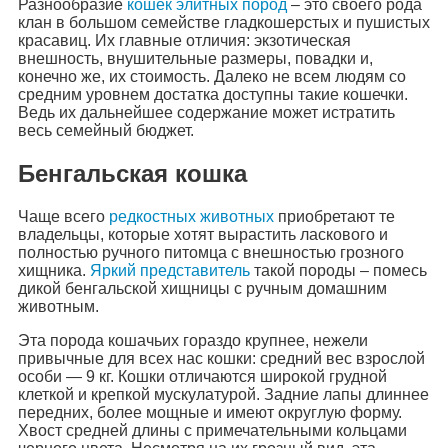
Разнообразие
кошек элитных пород
– это своего рода
клан в большом семействе гладкошерстых и пушистых
красавиц. Их главные отличия: экзотическая
внешность, внушительные размеры, повадки и,
конечно же, их стоимость. Далеко не всем людям со
средним уровнем достатка доступны такие кошечки.
Ведь их дальнейшее содержание может истратить
весь семейный бюджет.
Бенгальская кошка
Чаще всего
редкостных животных
приобретают те
владельцы, которые хотят вырастить ласкового и
полностью ручного питомца с внешностью грозного
хищника.
Яркий представитель
такой породы – помесь
дикой бенгальской хищницы с ручным домашним
животным.
Эта порода кошачьих гораздо крупнее, нежели
привычные для всех нас кошки: средний вес взрослой
особи — 9 кг. Кошки отличаются широкой грудной
клеткой и крепкой мускулатурой. Задние лапы длиннее
передних, более мощные и имеют округлую форму.
Хвост средней длины с примечательными кольцами