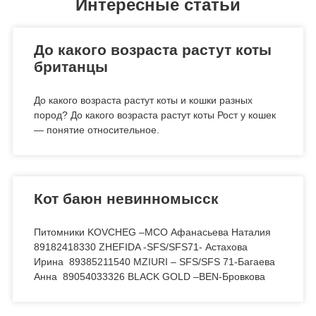
Интересные статьи
До какого возраста растут коты
британцы
До какого возраста растут коты и кошки разных
пород? До какого возраста растут коты Рост у кошек
— понятие относительное.
Кот баюн невинномысск
Питомники KOVCHEG –МСО Афанасьева Наталия
89182418330 ZHEFIDA -SFS/SFS71- Астахова
Ирина 89385211540 MZIURI – SFS/SFS 71-Багаева
Анна 89054033326 BLACK GOLD –BEN-Бровкова