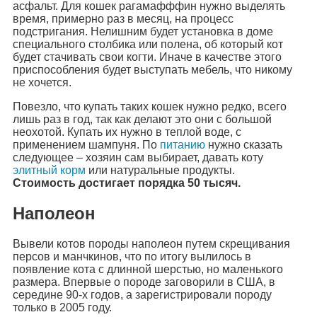
асфальт. Для кошек рагамафффин нужно выделять
время, примерно раз в месяц, на процесс
подстригания. Нелишним будет установка в доме
специального столбика или полена, об который кот
будет стачивать свои когти. Иначе в качестве этого
приспособления будет выступать мебель, что никому
не хочется.
Повезло, что купать таких кошек нужно редко, всего
лишь раз в год, так как делают это они с большой
неохотой. Купать их нужно в теплой воде, с
применением шампуня. По
питанию
нужно сказать
следующее – хозяин сам выбирает, давать коту
элитный корм
или натуральные продукты.
Стоимость достигает порядка 50 тысяч.
Наполеон
Вывели котов породы наполеон путем скрещивания
персов и манчкинов, что по итогу вылилось в
появление кота с длинной шерстью, но маленького
размера. Впервые о породе заговорили в США, в
середине 90-х годов, а зарегистрировали породу
только в 2005 году.