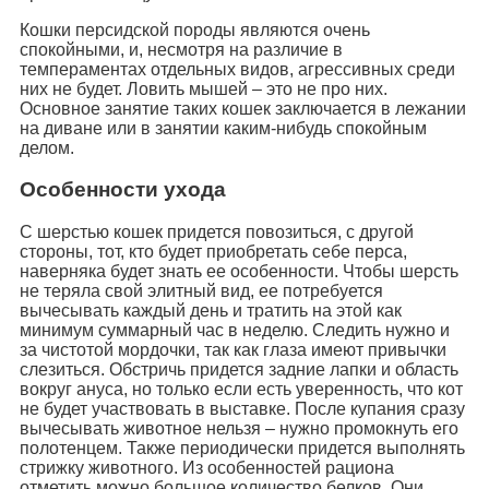
Кошки персидской породы являются очень
спокойными, и, несмотря на различие в
темпераментах отдельных видов, агрессивных среди
них не будет. Ловить мышей – это не про них.
Основное занятие таких кошек заключается в лежании
на диване или в занятии каким-нибудь спокойным
делом.
Особенности ухода
С шерстью кошек придется повозиться, с другой
стороны, тот, кто будет приобретать себе перса,
наверняка будет знать ее особенности. Чтобы шерсть
не теряла свой элитный вид, ее потребуется
вычесывать каждый день и тратить на этой как
минимум суммарный час в неделю. Следить нужно и
за чистотой мордочки, так как глаза имеют привычки
слезиться. Обстричь придется задние лапки и область
вокруг ануса, но только если есть уверенность, что кот
не будет участвовать в выставке. После купания сразу
вычесывать животное нельзя – нужно промокнуть его
полотенцем. Также периодически придется выполнять
стрижку животного. Из особенностей рациона
отметить можно большое количество белков. Они