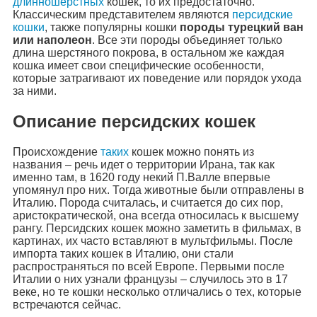
длинношерстных
кошек, то их предостаточно.
Классическим представителем являются
персидские
кошки
, также популярны кошки
породы турецкий ван
или наполеон
. Все эти породы объединяет только
длина шерстяного покрова, в остальном же каждая
кошка имеет свои специфические особенности,
которые затрагивают их поведение или порядок ухода
за ними.
Описание персидских кошек
Происхождение
таких
кошек можно понять из
названия – речь идет о территории Ирана, так как
именно там, в 1620 году некий П.Валле впервые
упомянул про них. Тогда животные были отправлены в
Италию. Порода считалась, и считается до сих пор,
аристократической, она всегда относилась к высшему
рангу. Персидских кошек можно заметить в фильмах, в
картинах, их часто вставляют в мультфильмы. После
импорта таких кошек в Италию, они стали
распространяться по всей Европе. Первыми после
Италии о них узнали французы – случилось это в 17
веке, но те кошки несколько отличались о тех, которые
встречаются сейчас.