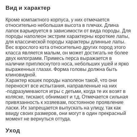
Вид и характер
Кроме компактного корпуса, у них отмечается
относительно небольшая высота в плечах. Длина
лапок варьируется в зависимости от вида породы. Для
породы наполеон экстрим характерны короткие лапы,
для классической породы характеры длинные лапы.
Вес взрослого кота относительно других пород этого
класса является малым, он может достигать не более
двух килограмм. Примесь перса выражается в
наличии приплюснутого носа, небольших ушей и ярко
выраженных глазах. Форма головы должна быть
клиновидной.
Характер кошек породы наполеон такой, что они
переносят все испытания, направленные на них
-подразумеваются игры с детьми, когда те их возят в
коляске, тискают, обнимают и т.д. Отмечается сильная
привязанность к хозяевам, постоянное проявление
ласки. Их запрещается выпускать на улицу, так как
ввиду своих размеров, они могут в один прекрасный
момент не вернуться оттуда.
Уход