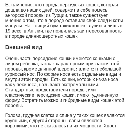
Есть мнение, что порода персидских кошек, которая
дошла до наших дней, содержит в себе помесь
ангорской породы из Турции, также существует
мнение о том, что в породе оставили свой след и коты
манулы. Настоящий бум таких кошек случился лишь в
19 веке, в Англии, где появилась заинтересованность
в породе длинношерстных кошек.
Внешний вид
Очень часть персидские кошки имеются кошками с
лицом ребенка, так как характерным признаком этой
породы, кроме длинной шерсти, является небольшой
курносый нос. По форме носа есть отдельные виды и
внутри этой породы. Есть кошки, которых из-за носа
как у пекинеса, называют экстремальными.
Стандартные представители породы, или
классические персидские кошки, имеют удлиненную
форму. Встретить можно и гибридные виды кошек этой
породы.
Голова, грудная клетка и спина у таких кошек являются
крупными, с другой стороны, лапы являются
короткими, что не сказалось на их мощности. Хвост