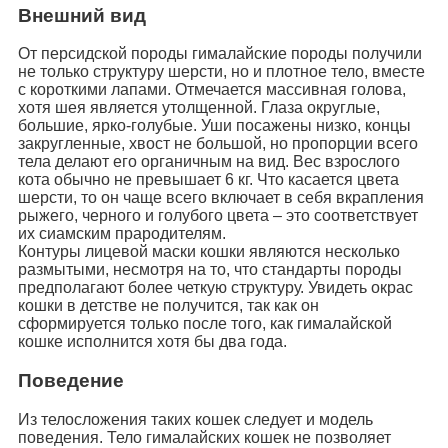
Внешний вид
От персидской породы гималайские породы получили
не только структуру шерсти, но и плотное тело, вместе
с короткими лапами. Отмечается массивная голова,
хотя шея является утолщенной. Глаза округлые,
большие, ярко-голубые. Уши посажены низко, концы
закругленные, хвост не большой, но пропорции всего
тела делают его органичным на вид. Вес взрослого
кота обычно не превышает 6 кг. Что касается цвета
шерсти, то он чаще всего включает в себя вкрапления
рыжего, черного и голубого цвета – это соответствует
их сиамским прародителям.
Контуры лицевой маски кошки являются несколько
размытыми, несмотря на то, что стандарты породы
предполагают более четкую структуру. Увидеть окрас
кошки в детстве не получится, так как он
сформируется только после того, как гималайской
кошке исполнится хотя бы два года.
Поведение
Из телосложения таких кошек следует и модель
поведения. Тело гималайских кошек не позволяет