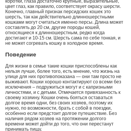
коротки, глаза достаточно крупные, выразительные,
цвет глаз, как правило, соответствует окрасу шерсти.
Конечно, главный признак персидских кошек это
шерсть, так как действительно длинношерстными
кошками могут считаться именно персы. Длина может
составлять до 20 см, другие породы кошей,
относящиеся к длинношерстным, редко когда
достигают и 10-15 см. Шерсть сама по себе тонкая, и
не может согревать кошку в холодное время.
Поведение
Для жизни в семье такие кошки приспособлены как
нельзя лучше, более того, есть мнение, что жизнь на
улице для них противопоказана — они там просто не
выживают. Кошки хорошо контактируют со всеми без
исключения – подружиться могут и с капризными
личностями, и с детьми. Отмечается привязанность к
своему хозяину. Кошки очень бояться оставаться
долгое время одни, без своих хозяев, поэтому их
нужно, по возможности, брать с собой в поездки,
особенно если предстоит долгое путешествие. Без
наличия рядом хозяев на протяжении долгого
времени может дойти до того, что они перестанут
принимать пищу.