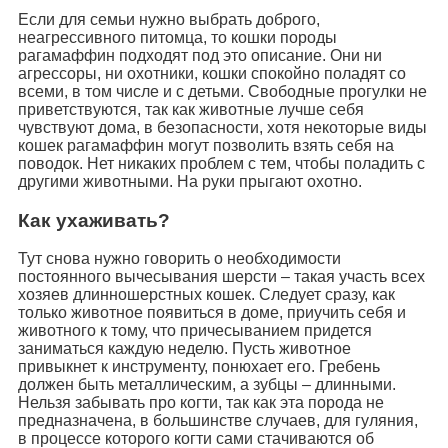
Если для семьи нужно выбрать доброго,
неагрессивного питомца, то кошки породы
рагамаффин подходят под это описание. Они ни
агрессоры, ни охотники, кошки спокойно поладят со
всеми, в том числе и с детьми. Свободные прогулки не
приветствуются, так как животные лучше себя
чувствуют дома, в безопасности, хотя некоторые виды
кошек рагамаффин могут позволить взять себя на
поводок. Нет никаких проблем с тем, чтобы поладить с
другими животными. На руки прыгают охотно.
Как ухаживать?
Тут снова нужно говорить о необходимости
постоянного вычесывания шерсти – такая участь всех
хозяев длинношерстных кошек. Следует сразу, как
только животное появиться в доме, приучить себя и
животного к тому, что причесыванием придется
заниматься каждую неделю. Пусть животное
привыкнет к инструменту, понюхает его. Гребень
должен быть металлическим, а зубцы – длинными.
Нельзя забывать про когти, так как эта порода не
предназначена, в большинстве случаев, для гуляния,
в процессе которого когти сами стачиваются об