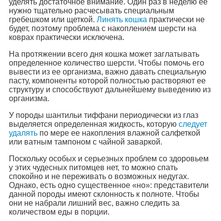
уделять достаточное внимание. Один раз в неделю ее
нужно тщательно расчесывать специальным
гребешком или щеткой.
Линять кошка
практически не
будет, поэтому проблема с накоплением шерсти на
коврах практически исключена.
На протяжении всего дня кошка может заглатывать
определенное количество шерсти. Чтобы помочь его
вывести из ее организма, важно давать специальную
пасту, компоненты которой полностью растворяют ее
структуру и способствуют дальнейшему выведению из
организма.
У породы шантильи тиффани периодически из глаз
выделяется определенная жидкость, которую
следует
удалять
по мере ее накопления влажной салфеткой
или ватным тампоном с чайной заваркой.
Поскольку особых и серьезных проблем со здоровьем
у этих чудесных питомцев нет, то можно спать
спокойно и не переживать о возможных недугах.
Однако, есть одно существенное «но»: представители
данной породы имеют склонность к полноте. Чтобы
они не набрали лишний вес, важно следить за
количеством еды в порции.