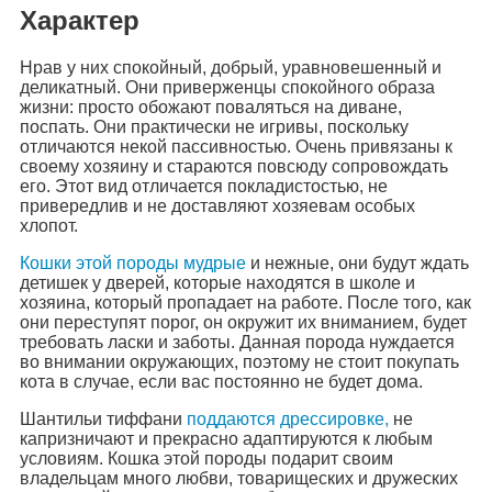
Характер
Нрав у них спокойный, добрый, уравновешенный и
деликатный. Они приверженцы спокойного образа
жизни: просто обожают поваляться на диване,
поспать. Они практически не игривы, поскольку
отличаются некой пассивностью. Очень привязаны к
своему хозяину и стараются повсюду сопровождать
его. Этот вид отличается покладистостью, не
привередлив и не доставляют хозяевам особых
хлопот.
Кошки этой породы мудрые
и нежные, они будут ждать
детишек у дверей, которые находятся в школе и
хозяина, который пропадает на работе. После того, как
они переступят порог, он окружит их вниманием, будет
требовать ласки и заботы. Данная порода нуждается
во внимании окружающих, поэтому не стоит покупать
кота в случае, если вас постоянно не будет дома.
Шантильи тиффани
поддаются дрессировке,
не
капризничают и прекрасно адаптируются к любым
условиям. Кошка этой породы подарит своим
владельцам много любви, товарищеских и дружеских