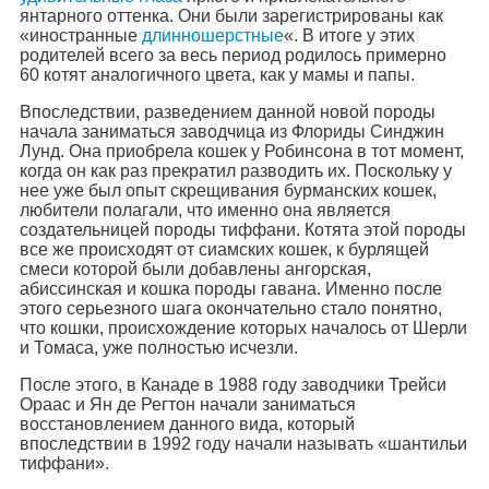
янтарного оттенка. Они были зарегистрированы как
«иностранные
длинношерстные
«. В итоге у этих
родителей всего за весь период родилось примерно
60 котят аналогичного цвета, как у мамы и папы.
Впоследствии, разведением данной новой породы
начала заниматься заводчица из Флориды Синджин
Лунд. Она приобрела кошек у Робинсона в тот момент,
когда он как раз прекратил разводить их. Поскольку у
нее уже был опыт скрещивания бурманских кошек,
любители полагали, что именно она является
создательницей породы тиффани. Котята этой породы
все же происходят от сиамских кошек, к бурлящей
смеси которой были добавлены ангорская,
абиссинская и кошка породы гавана. Именно после
этого серьезного шага окончательно стало понятно,
что кошки, происхождение которых началось от Шерли
и Томаса, уже полностью исчезли.
После этого, в Канаде в 1988 году заводчики Трейси
Ораас и Ян де Регтон начали заниматься
восстановлением данного вида, который
впоследствии в 1992 году начали называть «шантильи
тиффани».