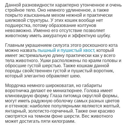
Данной разновидности характерно утонченное и очень
стройное тело. Оно немного удлиненное, а также
покрыто изысканным мехом нежной и практически
шелковой структуры. У этих кошек вообще нет
подшерстка, потому образование колтунов
невозможно. Именно его отсутствие позволяет
животному иметь аккуратную и эффектную шубку.
Главным украшением силуэта этого роскошного кота
можно назвать
пышный и пушистый хвост,
который
имеет экстремальную длину практически как у всего
тела животного. Ушки расположены по краям головы и
обросшие густой шерстью. Также кошкам данной
породы свойственнен густой и пушистый воротник,
который элегантно обрамляет шею.
Мордочка немного широковатая, но габариты
воротничка делают ее миниатюрнее. Голова имеет
клиновидную форму. Глаза питомца округлой формы,
могут иметь радужную оболочку самых разных цветов
и оттенков: наиболее популярными являются желтый,
янтарный, золотисто-горчичный. Также они красиво
смотрятся на темном фоне шерсти. Вес животного
может достигать пяти килограмм.