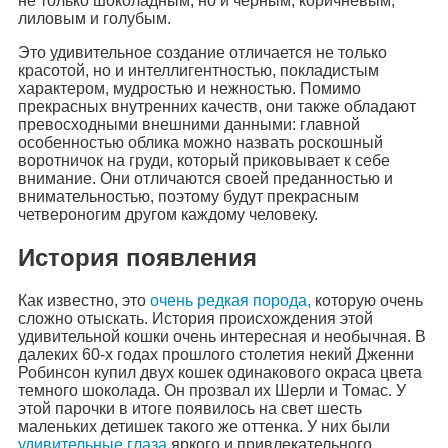
не только шоколадным, но и черным, коричневым,
лиловым и голубым.
Это удивительное создание отличается не только
красотой, но и интеллигентностью, покладистым
характером, мудростью и нежностью. Помимо
прекрасных внутренних качеств, они также обладают
превосходными внешними данными: главной
особенностью облика можно назвать роскошный
воротничок на груди, который приковывает к себе
внимание. Они отличаются своей преданностью и
внимательностью, поэтому будут прекрасным
четвероногим другом каждому человеку.
История появления
Как известно, это
очень редкая порода,
которую очень
сложно отыскать. История происхождения этой
удивительной кошки очень интересная и необычная. В
далеких 60-х годах прошлого столетия некий Дженни
Робинсон купил двух кошек одинакового окраса цвета
темного шоколада. Он прозвал их Шерли и Томас. У
этой парочки в итоге появилось на свет шесть
маленьких детишек такого же оттенка. У них были
удивительные глаза
яркого и привлекательного