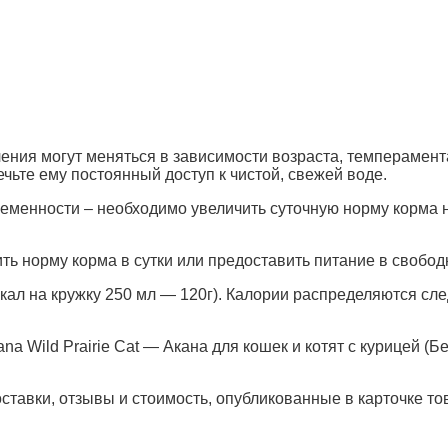
ления могут меняться в зависимости возраста, темперамент
ечьте ему постоянный доступ к чистой, свежей воде.
менности – необходимо увеличить суточную норму корма на
ь норму корма в сутки или предоставить питание в свобод
ккал на кружку 250 мл — 120г). Калории распределяются сл
na Wild Prairie Cat — Акана для кошек и котят с курицей (Б
ставки, отзывы и стоимость, опубликованные в карточке то