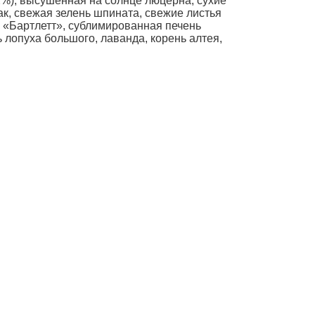
2%), высушенная на солнце люцерна, сухие
ак, свежая зелень шпината, свежие листья
а «Бартлетт», сублимированная печень
ь лопуха большого, лаванда, корень алтея,