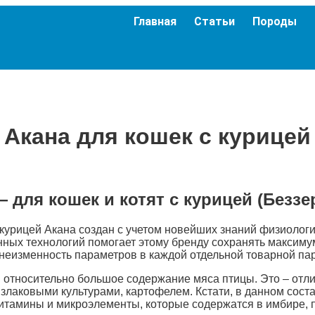
Главная
Статьи
Породы
Акана для кошек с курицей
 — для кошек и котят с курицей (Безз
 курицей Акана создан с учетом новейших знаний физиолог
ных технологий помогает этому бренду сохранять максиму
неизменность параметров в каждой отдельной товарной пар
я относительно большое содержание мяса птицы. Это – отли
лаковыми культурами, картофелем. Кстати, в данном соста
амины и микроэлементы, которые содержатся в имбире, пе