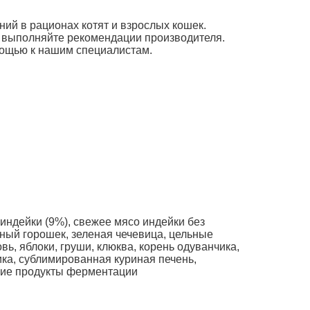
ний в рационах котят и взрослых кошек.
, выполняйте рекомендации производителя.
мощью к нашим специалистам.
индейки (9%), свежее мясо индейки без
леный горошек, зеленая чечевица, цельные
вь, яблоки, груши, клюква, корень одуванчика,
ика, сублимированная куриная печень,
хие продукты ферментации