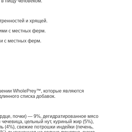
 в пищу человеком.
тренностей и хрящей.
ими с местных ферм.
и с местных ферм.
ошении WholePrey™, которые являются
линного списка добавок.
ердце, почки) — 9%, дегидратированное мясо
чечевица, цельный нут, куриный жир (5%),
ь (4%), свежие потрошки индейки (печень,