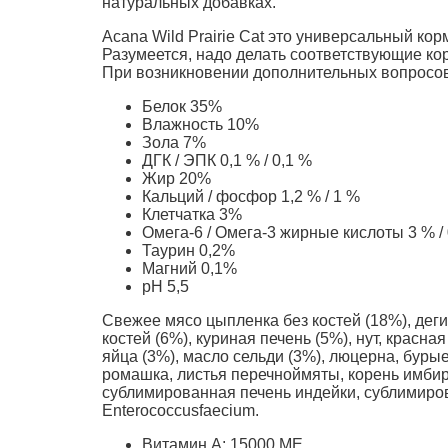
натуральных добавках.
Acana Wild Prairie Cat это универсальный ко
Разумеется, надо делать соответствующие ко
При возникновении дополнительных вопросо
Белок 35%
Влажность 10%
Зола 7%
ДГК / ЭПК 0,1 % / 0,1 %
Жир 20%
Кальций / фосфор 1,2 % / 1 %
Клетчатка 3%
Омега-6 / Омега-3 жирные кислоты 3 % / 
Таурин 0,2%
Магний 0,1%
pH 5,5
Свежее мясо цыпленка без костей (18%), дег
костей (6%), куриная печень (5%), нут, красн
яйца (3%), масло сельди (3%), люцерна, бурые
ромашка, листья перечноймяты, корень имбир
сублимированная печень индейки, сублимиро
Enterococcusfaecium.
Витамин А: 15000 МЕ