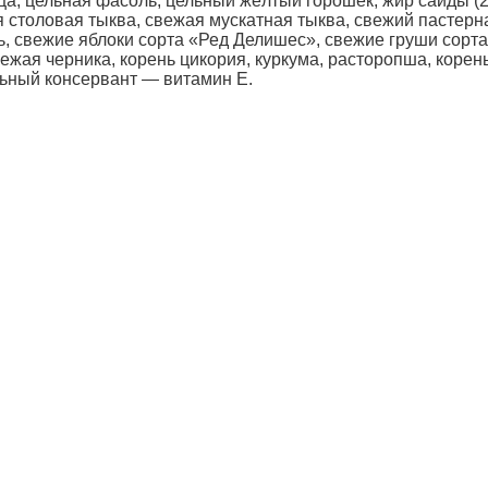
ица, цельная фасоль, цельный жёлтый горошек, жир сайды (
 столовая тыква, свежая мускатная тыква, свежий пастерн
ь, свежие яблоки сорта «Ред Делишес», свежие груши сорт
вежая черника, корень цикория, куркума, расторопша, корен
льный консервант — витамин Е.