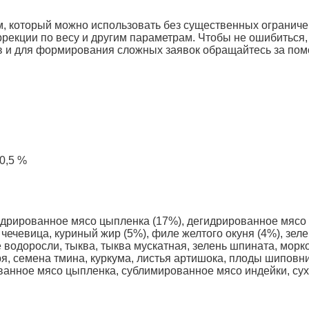
рм, который можно использовать без существенных ограниче
ррекции по весу и другим параметрам. Чтобы не ошибиться
в и для формирования сложных заявок обращайтесь за по
0,5 %
идрированное мясо цыпленка (17%), дегидрированное мясо 
ая чечевица, куриный жир (5%), филе желтого окуня (4%), зе
 водоросли, тыква, тыква мускатная, зелень шпината, морко
я, семена тмина, куркума, листья артишока, плоды шиповн
ванное мясо цыпленка, сублимированное мясо индейки, су