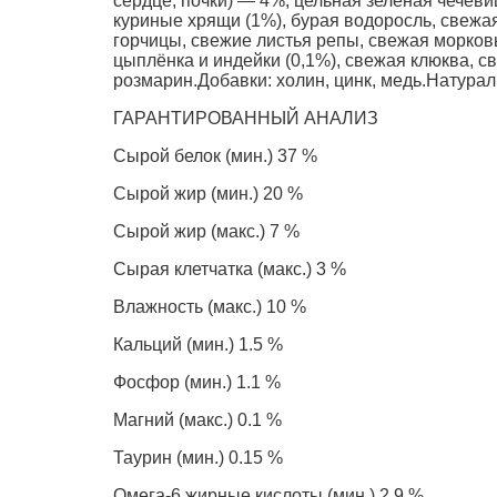
сердце, почки) — 4%, цельная зелёная чечев
куриные хрящи (1%), бурая водоросль, свежая
горчицы, свежие листья репы, свежая морков
цыплёнка и индейки (0,1%), свежая клюква, с
розмарин.Добавки: холин, цинк, медь.Hатура
ГАРАНТИРОВАННЫЙ АНАЛИЗ
Сырой белок (мин.) 37 %
Сырой жир (мин.) 20 %
Сырой жир (макс.) 7 %
Сырая клетчатка (макс.) 3 %
Влажность (макс.) 10 %
Кальций (мин.) 1.5 %
Фосфор (мин.) 1.1 %
Магний (макс.) 0.1 %
Таурин (мин.) 0.15 %
Омега-6 жирные кислоты (мин.) 2.9 %