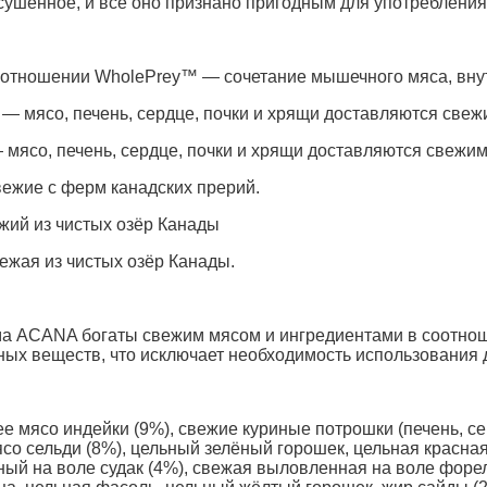
ушенное, и всё оно признано пригодным для употребления
соотношении WholePrey™ — сочетание мышечного мяса, вну
 мясо, печень, сердце, почки и хрящи доставляются свеж
мясо, печень, сердце, почки и хрящи доставляются свежим
вежие с ферм канадских прерий.
жий из чистых озёр Канады
ежая из чистых озёр Канады.
рма ACANA богаты свежим мясом и ингредиентами в соотн
ых веществ, что исключает необходимость использования д
ее мясо индейки (9%), свежие куриные потрошки (печень, с
о сельди (8%), цельный зелёный горошек, цельная красная 
ый на воле судак (4%), свежая выловленная на воле форел