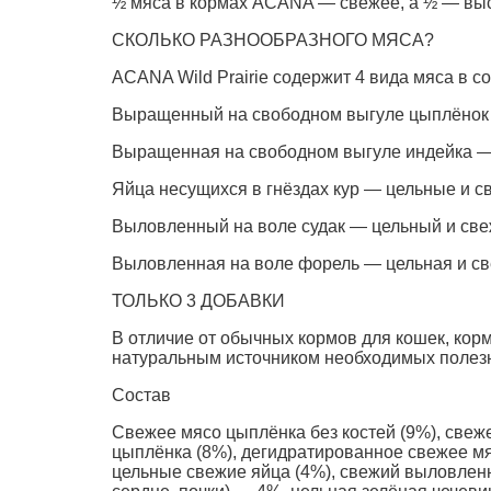
½ мяса в кормах ACANA — свежее, а ½ — выс
СКОЛЬКО РАЗНООБРАЗНОГО МЯСА?
ACANA Wild Prairie содержит 4 вида мяса в 
Выращенный на свободном выгуле цыплёнок —
Выращенная на свободном выгуле индейка — 
Яйца несущихся в гнёздах кур — цельные и с
Выловленный на воле судак — цельный и све
Выловленная на воле форель — цельная и св
ТОЛЬКО 3 ДОБАВКИ
В отличие от обычных кормов для кошек, ко
натуральным источником необходимых полезн
Состав
Свежее мясо цыплёнка без костей (9%), свеж
цыплёнка (8%), дегидратированное свежее мяс
цельные свежие яйца (4%), свежий выловленн