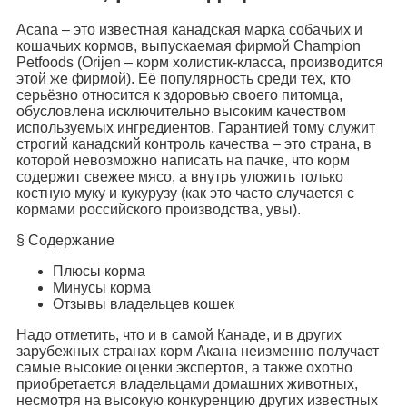
Acana – это известная канадская марка собачьих и
кошачьих кормов, выпускаемая фирмой Champion
Petfoods (Orijen – корм холистик-класса, производится
этой же фирмой). Её популярность среди тех, кто
серьёзно относится к здоровью своего питомца,
обусловлена исключительно высоким качеством
используемых ингредиентов. Гарантией тому служит
строгий канадский контроль качества – это страна, в
которой невозможно написать на пачке, что корм
содержит свежее мясо, а внутрь уложить только
костную муку и кукурузу (как это часто случается с
кормами российского производства, увы).
§ Содержание
Плюсы корма
Минусы корма
Отзывы владельцев кошек
Надо отметить, что и в самой Канаде, и в других
зарубежных странах корм Акана неизменно получает
самые высокие оценки экспертов, а также охотно
приобретается владельцами домашних животных,
несмотря на высокую конкуренцию других известных