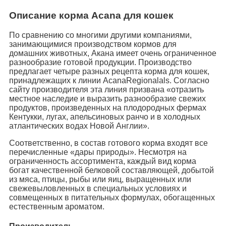
Описание корма Acana для кошек
По сравнению со многими другими компаниями,
занимающимися производством кормов для
домашних животных, Акана имеет очень ограниченное
разнообразие готовой продукции. Производство
предлагает четыре разных рецепта корма для кошек,
принадлежащих к линии AcanaRegionalals. Согласно
сайту производителя эта линия призвана «отразить
местное наследие и выразить разнообразие свежих
продуктов, произведенных на плодородных фермах
Кентукки, лугах, апельсиновых ранчо и в холодных
атлантических водах Новой Англии».
Соответственно, в состав готового корма входят все
перечисленные «дары природы». Несмотря на
ограниченность ассортимента, каждый вид корма
богат качественной белковой составляющей, добытой
из мяса, птицы, рыбы или яиц, выращенных или
свежевыловленных в специальных условиях и
совмещенных в питательных формулах, обогащенных
естественным ароматом.