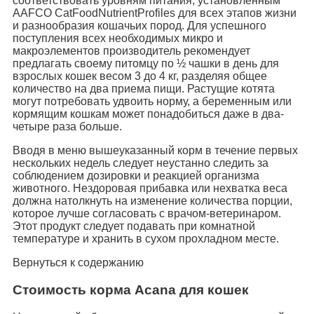
соответствовать уровням питания, установленным
AAFCO CatFoodNutrientProfiles для всех этапов жизни
и разнообразия кошачьих пород. Для успешного
поступления всех необходимых микро и
макроэлементов производитель рекомендует
предлагать своему питомцу по ½ чашки в день для
взрослых кошек весом 3 до 4 кг, разделяя общее
количество на два приема пищи. Растущие котята
могут потребовать удвоить норму, а беременным или
кормящим кошкам может понадобиться даже в два-
четыре раза больше.
Вводя в меню вышеуказанный корм в течение первых
нескольких недель следует неустанно следить за
соблюдением дозировки и реакцией организма
животного. Нездоровая прибавка или нехватка веса
должна натолкнуть на изменение количества порции,
которое лучше согласовать с врачом-ветеринаром.
Этот продукт следует подавать при комнатной
температуре и хранить в сухом прохладном месте.
Вернуться к содержанию
Стоимость корма Acana для кошек