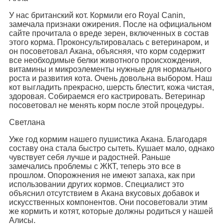
У нас британский кот. Кормили его Royal Canin,
замечала признаки ожирения. После на официальном
сайте прочитала о вреде зерен, включенных в состав
этого корма. Проконсультировалась с ветеринаром, и
он посоветовал Акана, объясняя, что корм содержит
все необходимые белки животного происхождения,
витамины и микроэлементы нужные для нормального
роста и развития кота. Очень довольна выбором. Наш
кот выгладить прекрасно, шерсть блестит, кожа чистая,
здоровая. Собираемся его кастрировать. Ветеринар
посоветовал не менять корм после этой процедуры.
Светлана
Уже год кормим нашего пушистика Акана. Благодаря
составу она стала быстро сытеть. Кушает мало, однако
чувствует себя лучше и радостней. Раньше
замечались проблемы с ЖКТ, теперь это все в
прошлом. Опорожнения не имеют запаха, как при
использовании других кормов. Специалист это
объяснил отсутствием в Акана вкусовых добавок и
искусственных компонентов. Они посоветовали этим
же кормить и котят, которые должны родиться у нашей
Алисы.