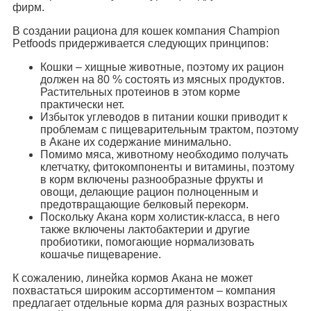
фирм.
В создании рациона для кошек компания Champion
Petfoods придерживается следующих принципов:
Кошки – хищные животные, поэтому их рацион
должен на 80 % состоять из мясных продуктов.
Растительных протеинов в этом корме
практически нет.
Избыток углеводов в питании кошки приводит к
проблемам с пищеварительным трактом, поэтому
в Акане их содержание минимально.
Помимо мяса, животному необходимо получать
клетчатку, фитокомпоненты и витамины, поэтому
в корм включены разнообразные фрукты и
овощи, делающие рацион полноценным и
предотвращающие белковый перекорм.
Поскольку Акана корм холистик-класса, в него
также включены лактобактерии и другие
пробиотики, помогающие нормализовать
кошачье пищеварение.
К сожалению, линейка кормов Акана не может
похвастаться широким ассортиментом – компания
предлагает отдельные корма для разных возрастных