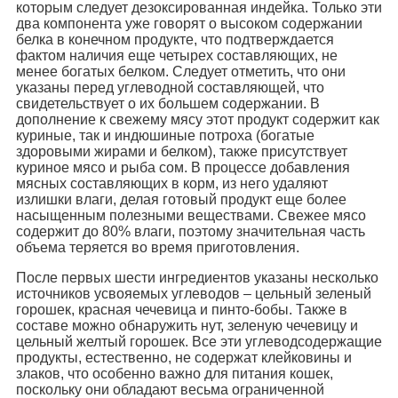
которым следует дезоксированная индейка. Только эти
два компонента уже говорят о высоком содержании
белка в конечном продукте, что подтверждается
фактом наличия еще четырех составляющих, не
менее богатых белком. Следует отметить, что они
указаны перед углеводной составляющей, что
свидетельствует о их большем содержании. В
дополнение к свежему мясу этот продукт содержит как
куриные, так и индюшиные потроха (богатые
здоровыми жирами и белком), также присутствует
куриное мясо и рыба сом. В процессе добавления
мясных составляющих в корм, из него удаляют
излишки влаги, делая готовый продукт еще более
насыщенным полезными веществами. Свежее мясо
содержит до 80% влаги, поэтому значительная часть
объема теряется во время приготовления.
После первых шести ингредиентов указаны несколько
источников усвояемых углеводов – цельный зеленый
горошек, красная чечевица и пинто-бобы. Также в
составе можно обнаружить нут, зеленую чечевицу и
цельный желтый горошек. Все эти углеводсодержащие
продукты, естественно, не содержат клейковины и
злаков, что особенно важно для питания кошек,
поскольку они обладают весьма ограниченной