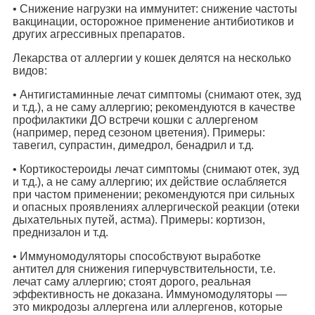
• Снижение нагрузки на иммунитет: снижение частоты
вакцинации, осторожное применение антибиотиков и
других агрессивных препаратов.
Лекарства от аллергии у кошек делятся на несколько
видов:
• Антигистаминные лечат симптомы (снимают отек, зуд
и т.д.), а не саму аллергию; рекомендуются в качестве
профилактики ДО встречи кошки с аллергеном
(например, перед сезоном цветения). Примеры:
тавегил, супрастин, димедрол, бенадрил и т.д.
• Кортикостероиды лечат симптомы (снимают отек, зуд
и т.д.), а не саму аллергию; их действие ослабляется
при частом применении; рекомендуются при сильных
и опасных проявлениях аллергической реакции (отеки
дыхательных путей, астма). Примеры: кортизон,
преднизалон и т.д.
• Иммуномодуляторы способствуют выработке
антител для снижения гиперчувствительности, т.е.
лечат саму аллергию; стоят дорого, реальная
эффективность не доказана. Иммуномодуляторы —
это микродозы аллергена или аллергенов, которые