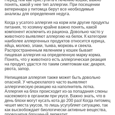
понять, какой у нее тип аллергии. При посещении
ветеринара у питомца берут все необходимые
анализы для определения недуга.
Когда у усатого аллергия на корм или другие продукты
питания, то хозяину крайне важно понять, какой
компонент исключить из рациона. Довольно часто у
животного выявляют аллергию на белок. К категории
наиболее аллергенных продуктов относится курица,
яйца, молоко, злаки, тыква, морковь и свекла.
Распространенным явлением у кошек бывает
пищевая аллергия на определенную марку корма.
Понять, что у животного есть аллергическая реакция
на продукт, удастся по таким симптомам как: диарея,
рвота, запор.
Непищевая аллергия также может быть довольно
опасной. У четырехлапого часто выявляют
аллергическую реакцию на наполнитель лотка.
Аллергия на блох происходит из-за попадания слюны
насекомого в организм при укусе. Важно знать, что в
день блохи могут кусать кота до 200 раз! Когда питомец
чешет места укусов, то лишь усугубляет ситуацию, так
как высвобождает биологически активные вещества,
провоцируя блошиный дерматит.