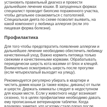
установить правильный диагноз и провести
дальнейшее лечение кошки. В запущенных формах
специалист проводит биопсию пораженного участка,
чтобы детальнее ознакомиться с патологией.
Специальная диета по схеме позволит выявить, на
какой компонент у любимца аллергия (если это
пищевая форма болезни).
Профилактика
Для того чтобы предотвратить появление аллергии и
дальнейшее лечение необходимо обеспечить любимцу
качественный уход. Важно кормить питомца только
свежими и качественными кормами. Обрабатывать
периодически шерсть кота мазями от блох и клещей.
Внимательно осматривать шерсть после прогулки
(если четырехлапый выходит на улицу).
Рекомендуется регулярно убирать в квартире и
чистить домик кошки (а также ковры, диваны) от пыли
и шерсти. Держать химикаты следует в недоступном
для кошки месте. Если у животного недуг возникает
сезонно, то в целях профилактики необходимо давать
ему прописанные ветеринаром таблетки. Когда
владелец заметил, что усатому стало плохо после