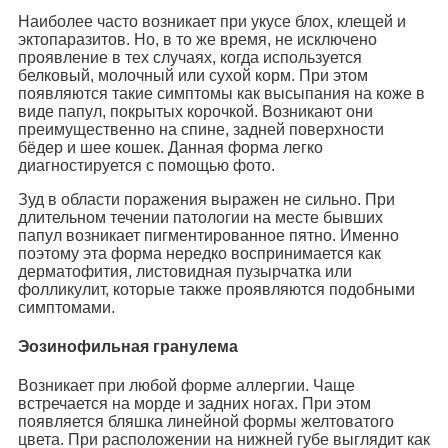
Наиболее часто возникает при укусе блох, клещей и
эктопаразитов. Но, в то же время, не исключено
проявление в тех случаях, когда используется
белковый, молочный или сухой корм. При этом
появляются такие симптомы как высыпания на коже в
виде папул, покрытых корочкой. Возникают они
преимущественно на спине, задней поверхности
бёдер и шее кошек. Данная форма легко
диагностируется с помощью фото.
Зуд в области поражения выражен не сильно. При
длительном течении патологии на месте бывших
папул возникает пигментированное пятно. Именно
поэтому эта форма нередко воспринимается как
дерматофития, листовидная пузырчатка или
фолликулит, которые также проявляются подобными
симптомами.
Эозинофильная гранулема
Возникает при любой форме аллергии. Чаще
встречается на морде и задних ногах. При этом
появляется бляшка линейной формы желтоватого
цвета. При расположении на нижней губе выглядит как