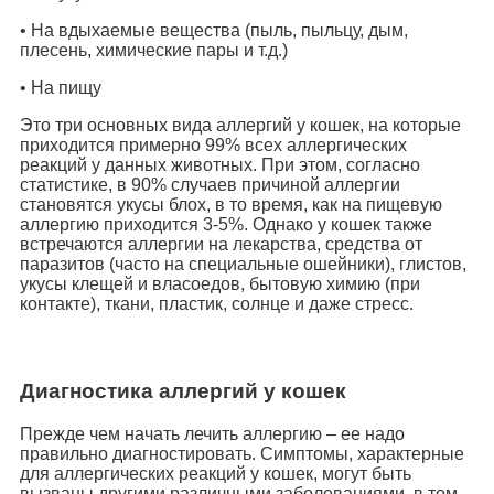
• На вдыхаемые вещества (пыль, пыльцу, дым,
плесень, химические пары и т.д.)
• На пищу
Это три основных вида аллергий у кошек, на которые
приходится примерно 99% всех аллергических
реакций у данных животных. При этом, согласно
статистике, в 90% случаев причиной аллергии
становятся укусы блох, в то время, как на пищевую
аллергию приходится 3-5%. Однако у кошек также
встречаются аллергии на лекарства, средства от
паразитов (часто на специальные ошейники), глистов,
укусы клещей и власоедов, бытовую химию (при
контакте), ткани, пластик, солнце и даже стресс.
Диагностика аллергий у кошек
Прежде чем начать лечить аллергию – ее надо
правильно диагностировать. Симптомы, характерные
для аллергических реакций у кошек, могут быть
вызваны другими различными заболеваниями, в том