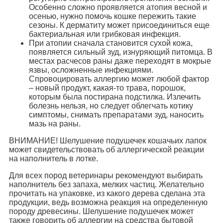
Особенно сложно проявляется атопия весной и
осенью, нужно помочь кошке пережить такие
сезоны. К дерматиту может присоединиться еще
бактериальная или грибковая инфекция.
При атопии сначала становится сухой кожа,
появляется сильный зуд, изнуряющий питомца. В
местах расчесов раны даже переходят в мокрые
язвы, осложненные инфекциями.
Спровоцировать аллергию может любой фактор
– новый продукт, какая-то трава, порошок,
которым была постирана подстилка. Излечить
болезнь нельзя, но следует облегчать котику
симптомы, снимать препаратами зуд, наносить
мазь на раны.
ВНИМАНИЕ! Шелушение подушечек кошачьих лапок
может свидетельствовать об аллергической реакции
на наполнитель в лотке.
Для всех пород ветеринары рекомендуют выбирать
наполнитель без запаха, мелких частиц. Желательно
прочитать на упаковке, из какого дерева сделана эта
продукции, ведь возможна реакция на определенную
породу древесины. Шелушение подушечек может
также говорить об аллергии на средства бытовой