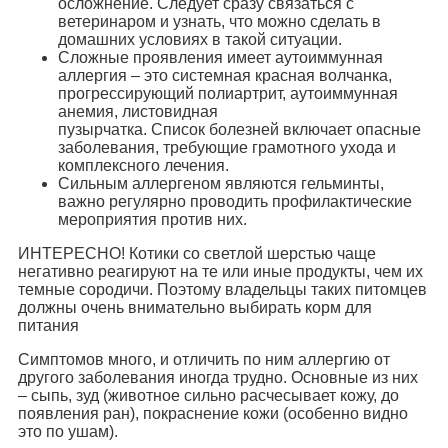
осложнение. Следует сразу связаться с
ветеринаром и узнать, что можно сделать в
домашних условиях в такой ситуации.
Сложные проявления имеет аутоиммунная
аллергия – это системная красная волчанка,
прогрессирующий полиартрит, аутоиммунная
анемия, листовидная
пузырчатка. Список болезней включает опасные
заболевания, требующие грамотного ухода и
комплексного лечения.
Сильным аллергеном являются гельминты,
важно регулярно проводить профилактические
мероприятия против них.
ИНТЕРЕСНО! Котики со светлой шерстью чаще
негативно реагируют на те или иные продукты, чем их
темные сородичи. Поэтому владельцы таких питомцев
должны очень внимательно выбирать корм для
питания
Симптомов много, и отличить по ним аллергию от
другого заболевания иногда трудно. Основные из них
– сыпь, зуд (животное сильно расчесывает кожу, до
появления ран), покраснение кожи (особенно видно
это по ушам).