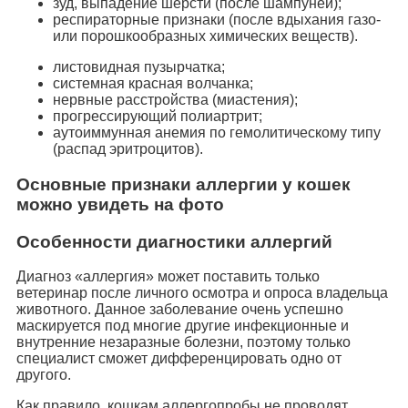
зуд, выпадение шерсти (после шампуней);
респираторные признаки (после вдыхания газо-
или порошкообразных химических веществ).
листовидная пузырчатка;
системная красная волчанка;
нервные расстройства (миастения);
прогрессирующий полиартрит;
аутоиммунная анемия по гемолитическому типу
(распад эритроцитов).
Основные признаки аллергии у кошек
можно увидеть на фото
Особенности диагностики аллергий
Диагноз «аллергия» может поставить только
ветеринар после личного осмотра и опроса владельца
животного. Данное заболевание очень успешно
маскируется под многие другие инфекционные и
внутренние незаразные болезни, поэтому только
специалист сможет дифференцировать одно от
другого.
Как правило, кошкам аллергопробы не проводят.