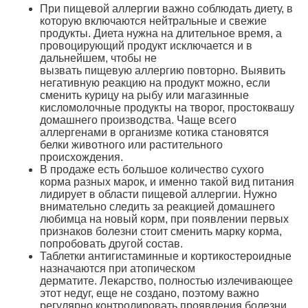
При пищевой аллергии важно соблюдать диету, в
которую включаются нейтральные и свежие
продукты. Диета нужна на длительное время, а
провоцирующий продукт исключается и в
дальнейшем, чтобы не
вызвать пищевую аллергию повторно. Выявить
негативную реакцию на продукт можно, если
сменить курицу на рыбу или магазинные
кисломолочные продукты на творог, простоквашу
домашнего производства. Чаще всего
аллергенами в организме котика становятся
белки животного или растительного
происхождения.
В продаже есть большое количество сухого
корма разных марок, и именно такой вид питания
лидирует в области пищевой аллергии. Нужно
внимательно следить за реакцией домашнего
любимца на новый корм, при появлении первых
признаков болезни стоит сменить марку корма,
попробовать другой состав.
Таблетки антигистаминные и кортикостероидные
назначаются при атопическом
дерматите. Лекарство, полностью излечивающее
этот недуг, еще не создано, поэтому важно
регулярно контролировать проявления болезни.