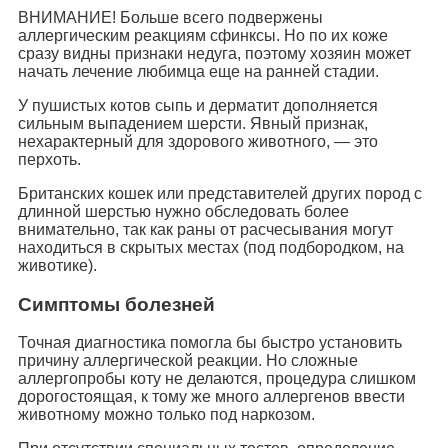
ВНИМАНИЕ! Больше всего подвержены
аллергическим реакциям сфинксы. Но по их коже
сразу видны признаки недуга, поэтому хозяин может
начать лечение любимца еще на ранней стадии.
У пушистых котов сыпь и дерматит дополняется
сильным выпадением шерсти. Явный признак,
нехарактерный для здорового животного, — это
перхоть.
Британских кошек или представителей других пород с
длинной шерстью нужно обследовать более
внимательно, так как раны от расчесывания могут
находиться в скрытых местах (под подбородком, на
животике).
Симптомы болезней
Точная диагностика помогла бы быстро установить
причину аллергической реакции. Но сложные
аллергопробы коту не делаются, процедура слишком
дорогостоящая, к тому же много аллергенов ввести
животному можно только под наркозом.