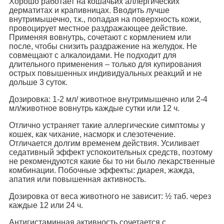
Хорошо работает на кошачьих аллергических
дерматитах и крапивницах. Вводить лучше
внутримышечно, т.к., попадая на поверхность кожи,
провоцирует местное раздражающее действие.
Применяя вовнутрь, сочетают с кормлением или
после, чтобы снизить раздражение на желудок. Не
совмещают с алкалоидами. Не подходит для
длительного применения – только для купирования
острых повышенных индивидуальных реакций и не
дольше 3 суток.
Дозировка: 1-2 мл/ животное внутримышечно или 2-4
мл/животное вовнутрь каждые сутки или 12 ч.
Отлично устраняет такие аллергические симптомы у
кошек, как чихание, насморк и слезотечение.
Отличается долгим временем действия. Усиливает
седативный эффект успокоительных средств, поэтому
не рекомендуются какие бы то ни было лекарственные
комбинации. Побочные эффекты: диарея, жажда,
апатия или повышенная активность.
Дозировка от веса животного не зависит: ½ таб. через
каждые 12 или 24 ч.
Антигистаминная активность сочетается с