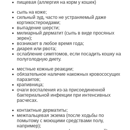
пищевая (аллергия на корм у кошек)
сыпь на коже;
сильный зуд, часто не устраняемый даже
кортикостероидами;
выпадение шерсти;
милиарный дерматит (сыпь в виде просяных
зерен);
возникает в любое время года;
диарея или рвота;
ослабление симптомов, если посадить кошку на
полуголодную диету.
местные кожные реакции;
обязательное наличие накожных кровососущих
паразитов;
крапивница;
очаги воспаления из-за присоединенной
бактериальной инфекции при интенсивных
расчесах.
контактные дерматиты;
межпальцевая экзема (после ходьбы по
помытому с моющими средствами полу,
например);