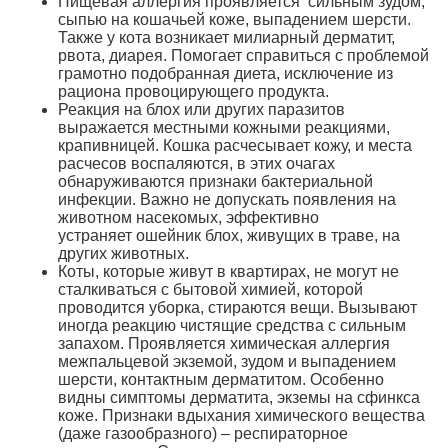
Пищевая аллергия проявляется сильным зудом,
сыпью на кошачьей коже, выпадением шерсти.
Также у кота возникает милиарный дерматит,
рвота, диарея. Помогает справиться с проблемой
грамотно подобранная диета, исключение из
рациона провоцирующего продукта.
Реакция на блох или других паразитов
выражается местными кожными реакциями,
крапивницей. Кошка расчесывает кожу, и места
расчесов воспаляются, в этих очагах
обнаруживаются признаки бактериальной
инфекции. Важно не допускать появления на
животном насекомых, эффективно
устраняет ошейник блох, живущих в траве, на
других животных.
Коты, которые живут в квартирах, не могут не
сталкиваться с бытовой химией, которой
проводится уборка, стираются вещи. Вызывают
иногда реакцию чистящие средства с сильным
запахом. Проявляется химическая аллергия
межпальцевой экземой, зудом и выпадением
шерсти, контактным дерматитом. Особенно
видны симптомы дерматита, экземы на сфинкса
коже. Признаки вдыхания химического вещества
(даже газообразного) – респираторное