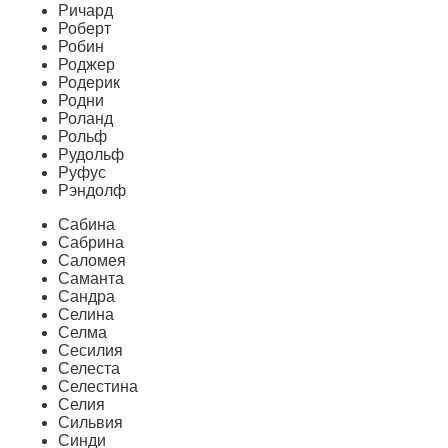
Ричард
Роберт
Робин
Роджер
Родерик
Родни
Роланд
Рольф
Рудольф
Руфус
Рэндолф
Сабина
Сабрина
Саломея
Саманта
Сандра
Селина
Селма
Сесилия
Селеста
Селестина
Селия
Сильвия
Синди