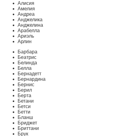
Алисия
Амелия
Андреа
Анджелика
Анджелина
Арабелла
Ариэль
Арлин
Барбара
Беатрис
Белинда
Белла
Бернадетт
Бернардина
Бернис
Берил
Берта
Бетани
Бетси
Бетти
Бланш
Бриджет
Бриттани
Брук