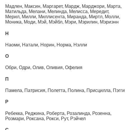
Мадлен, Максин, Маргарет, Мардж, Марджори, Марта,
Матильда, Мелани, Мелинда, Мелисса, Мередит,
Мерил, Милли, Миллисента, Миранда, Миртл, Молли,
Моника, Моди, Мэй, Мэйбл, Мэри, Мэрилин, Мэриэнн
Н
Наоми, Натали, Норин, Норма, Нэлли
О
Обри, Одри, Олив, Оливия, Офелия
П
Памела, Патрисия, Полетта, Полина, Присцилла, Пэгги
Р
Ребекка, Реджина, Роберта, Розалинда, Розенна,
Розмари, Роксана, Рокси, Рут, Рэйчел
С