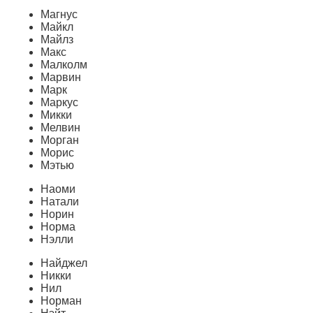
Магнус
Майкл
Майлз
Макс
Малколм
Марвин
Марк
Маркус
Микки
Мелвин
Морган
Морис
Мэтью
Наоми
Натали
Норин
Норма
Нэлли
Найджел
Никки
Нил
Норман