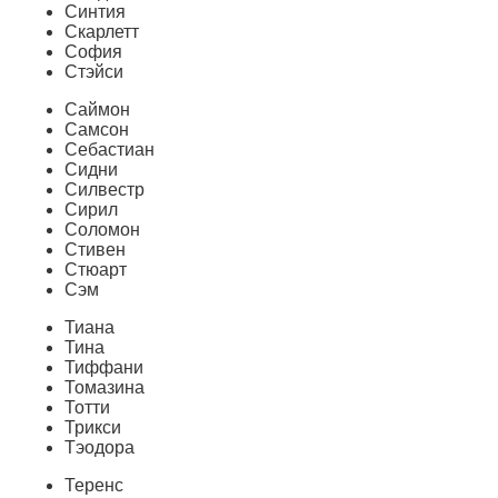
Синтия
Скарлетт
София
Стэйси
Саймон
Самсон
Себастиан
Сидни
Силвестр
Сирил
Соломон
Стивен
Стюарт
Сэм
Тиана
Тина
Тиффани
Томазина
Тотти
Трикси
Тэодора
Теренс