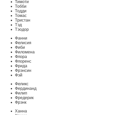
Тимоти
Тобби
Тодди
Томас
Тристан
Тэд
Тэодор
Фанни
Фелисия
Фиби
Филомена
Флора
Флоренс
Фрида
Фрэнсин
Фэй
Феликс
Фердинанд
Филип
Фредерик
Фрэнк
Ханна