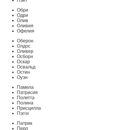
Нэйт
Обри
Одри
Олив
Оливия
Офелия
Оберон
Олдос
Оливер
Осборн
Оскар
Освальд
Остин
Оуэн
Памела
Патрисия
Полетта
Полина
Присцилла
Пэгги
Патрик
Перл