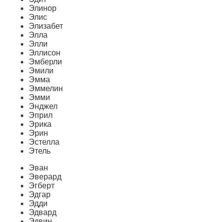
Элинор
Элис
Элизабет
Элла
Элли
Эллисон
Эмберли
Эмили
Эмма
Эммелин
Эмми
Энджел
Эприл
Эрика
Эрин
Эстелла
Этель
Эван
Эверард
Эгберт
Эдгар
Эдди
Эдвард
Эдвин