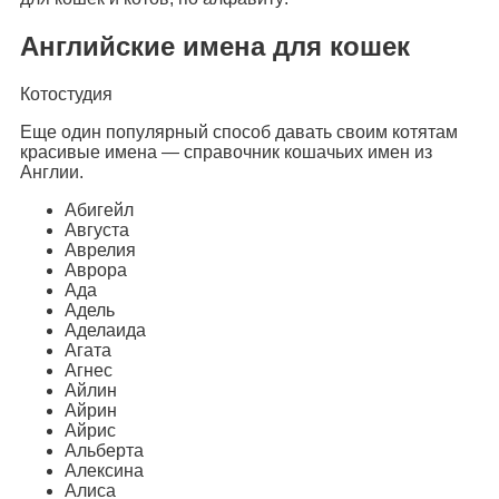
Английские имена для кошек
Котостудия
Еще один популярный способ давать своим котятам
красивые имена — справочник кошачьих имен из
Англии.
Абигейл
Августа
Аврелия
Аврора
Ада
Адель
Аделаида
Агата
Агнес
Айлин
Айрин
Айрис
Альберта
Алексина
Алиса