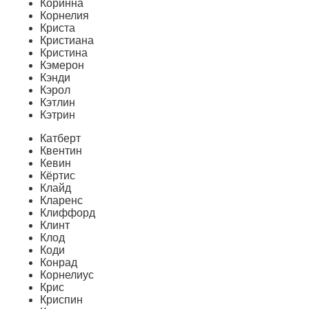
Коринна
Корнелия
Криста
Кристиана
Кристина
Кэмерон
Кэнди
Кэрол
Кэтлин
Кэтрин
Катберт
Квентин
Кевин
Кёртис
Клайд
Кларенс
Клиффорд
Клинт
Клод
Коди
Конрад
Корнелиус
Крис
Криспин