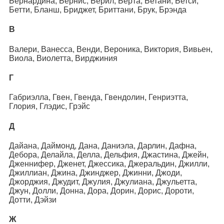
Бернардина, Бернис, Берил, Берта, Бетани, Бетси,
Бетти, Бланш, Бриджет, Бриттани, Брук, Брэнда
В
Валери, Ванесса, Венди, Вероника, Виктория, Вивьен,
Виола, Виолетта, Вирджиния
Г
Габриэлла, Гвен, Гвенда, Гвендолин, Генриэтта,
Глория, Глэдис, Грэйс
Д
Дайана, Даймонд, Дана, Даниэла, Дарлин, Дафна,
Дебора, Делайла, Делла, Дельфия, Джастина, Джейн,
Дженнифер, Дженет, Джессика, Джеральдин, Джилли,
Джиллиан, Джина, Джинджер, Джинни, Джоди,
Джорджия, Джудит, Джулия, Джулиана, Джульетта,
Джун, Долли, Донна, Дора, Дорин, Дорис, Дороти,
Дотти, Дэйзи
Ж