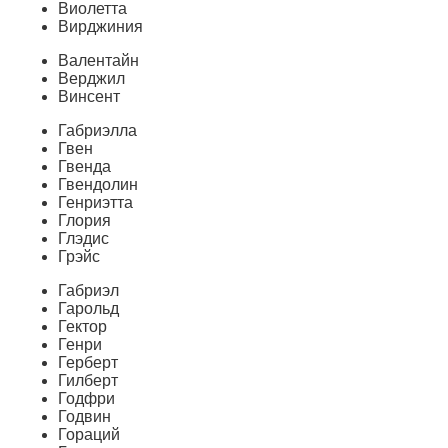
Виолетта
Вирджиния
Валентайн
Верджил
Винсент
Габриэлла
Гвен
Гвенда
Гвендолин
Генриэтта
Глория
Глэдис
Грэйс
Габриэл
Гарольд
Гектор
Генри
Герберт
Гилберт
Годфри
Годвин
Гораций