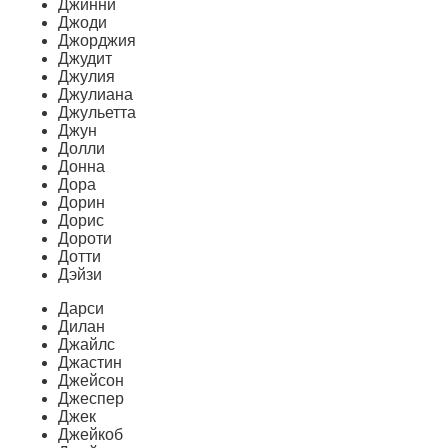
Джинни
Джоди
Джорджия
Джудит
Джулия
Джулиана
Джульетта
Джун
Долли
Донна
Дора
Дорин
Дорис
Дороти
Дотти
Дэйзи
Дарси
Дилан
Джайлс
Джастин
Джейсон
Джеспер
Джек
Джейкоб