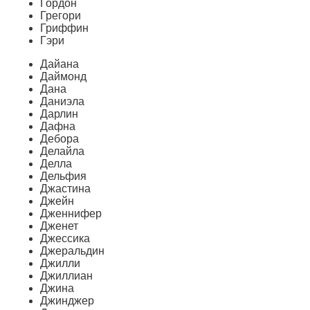
Гордон
Грегори
Гриффин
Гэри
Дайана
Даймонд
Дана
Даниэла
Дарлин
Дафна
Дебора
Делайла
Делла
Дельфия
Джастина
Джейн
Дженнифер
Дженет
Джессика
Джеральдин
Джилли
Джиллиан
Джина
Джинджер