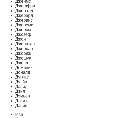
Джеймс
Джеффри
Джералд
Джерард
Джервис
Джереми
Джером
Джозеф
Джон
Джонатан
Джордан
Джордж
Джошуа
Джоэл
Доминик
Доналд
Дуглас
Дуэйн
Дэвид
Дэйл
Дэмьен
Дэниэл
Дэнис
Ива