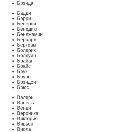
Брэнда
Бадди
Барри
Беверли
Бенедикт
Бенджамин
Бернард
Бертрам
Болдрик
Болдуин
Брайан
Брайс
Брук
Бруно
Брэндон
Брюс
Валери
Ванесса
Венди
Вероника
Виктория
Вивьен
Виола