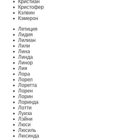
Кристиан
Кристофер
Кэлвин
Кэмерон
Летиция
Лидия
Лилиан
Лили
Лина
Линда
Линор
Лия
Лора
Лорел
Лоретта
Лорен
Лорин
Лоринда
Лотти
Луиза
Лэйни
Люси
Люсиль
Люсинда