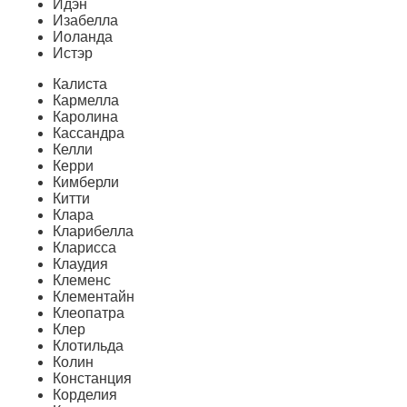
Идэн
Изабелла
Иоланда
Истэр
Калиста
Кармелла
Каролина
Кассандра
Келли
Керри
Кимберли
Китти
Клара
Кларибелла
Кларисса
Клаудия
Клеменс
Клементайн
Клеопатра
Клер
Клотильда
Колин
Констанция
Корделия