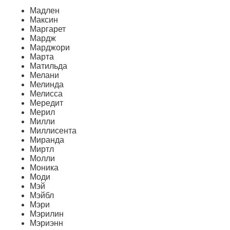
Мадлен
Максин
Маргарет
Мардж
Марджори
Марта
Матильда
Мелани
Мелинда
Мелисса
Мередит
Мерил
Милли
Миллисента
Миранда
Миртл
Молли
Моника
Моди
Мэй
Мэйбл
Мэри
Мэрилин
Мэриэнн