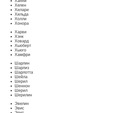
Ханни
Хелен
Хилари
Хильда
Холли
Хонора
Харви
Хэнк
Ховард
Хьюберт
Хьюго
Хамфри
Шарлин
Шарлиз
Шарлотта
Шейла
Шерил
Шеннон
Шерил
Шерилин
Эвелин
Эвис
Эдит