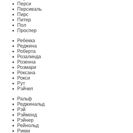
Перси
Персиваль
Пирс
Питер
Пол
Проспер
Ребекка
Реджина
Роберта
Розалинда
Розенна
Розмари
Роксана
Рокси
Рут
Рэйчел
Ральф
Реджинальд
Рэй
Рэймонд
Рэйнер
Рейнольд
Рикки