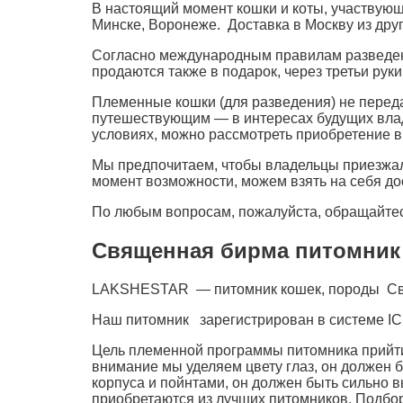
В настоящий момент кошки и коты, участвующ
Минске, Воронеже. Доставка в Москву из дру
Согласно международным правилам разведения
продаются также в подарок, через третьи рук
Племенные кошки (для разведения) не переда
путешествующим — в интересах будущих влад
условиях, можно рассмотреть приобретение в
Мы предпочитаем, чтобы владельцы приезжали
момент возможности, можем взять на себя дос
По любым вопросам, пожалуйста, обращайтес
Священная бирма питомник 
LAKSHESTAR — питомник кошек, породы Свя
Наш питомник зарегистрирован в системе IC
Цель племенной программы питомника прийти
внимание мы уделяем цвету глаз, он должен 
корпуса и пойнтами, он должен быть сильно
приобретаются из лучших питомников. Подбор 