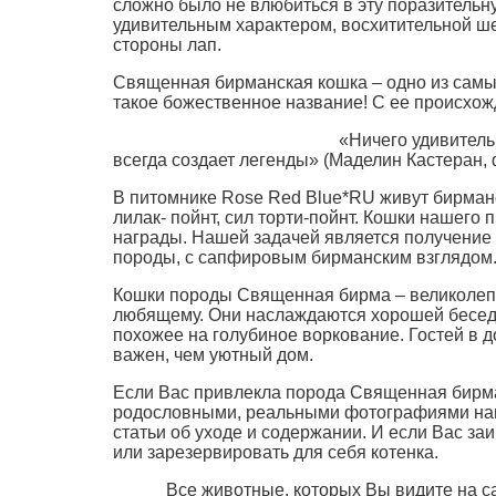
сложно было не влюбиться в эту поразительн
удивительным характером, восхитительной ш
стороны лап.
Священная бирманская кошка – одно из самых
такое божественное название! С ее происхо
«Ничего удивительного нет в том, чт
всегда создает легенды» (Маделин Кастеран, 
В питомнике Rose Red Blue*RU живут бирманск
лилак- пойнт, сил торти-пойнт. Кошки нашего
награды. Нашей задачей является получение 
породы, с сапфировым бирманским взглядом
Кошки породы Священная бирма – великолепн
любящему. Они наслаждаются хорошей бесед
похожее на голубиное воркование. Гостей в 
важен, чем уютный дом.
Если Вас привлекла порода Священная бирма,
родословными, реальными фотографиями наши
статьи об уходе и содержании. И если Вас з
или зарезервировать для себя котенка.
Все животные, которых Вы видите на сайт