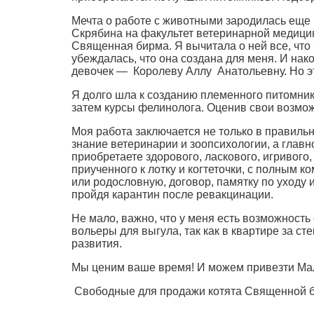
Мечта о работе с животными зародилась еще 
Скрябина на факультет ветеринарной медицин
Священная бирма. Я вычитала о ней все, что
убеждалась, что она создана для меня. И на
девочек — Королеву Аллу Анатольевну. Но эт
Я долго шла к созданию племенного питомник
затем курсы фелинолога. Оценив свои возмож
Моя работа заключается не только в правил
знание ветеринарии и зоопсихологии, а главн
приобретаете здорового, ласкового, игривог
приученного к лотку и когтеточки, с полным 
или родословную, договор, памятку по уходу
пройдя карантин после ревакцинации.
Не мало, важно, что у меня есть возможност
вольеры для выгула, так как в квартире за с
развития.
Мы ценим ваше время! И можем привезти Мал
Свободные для продажи котята Священной 