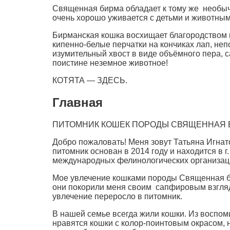
Священная бирма обладает к тому же необыча
очень хорошо уживается с детьми и животны
Бирманская кошка восхищает благородством и
кипенно-белые перчатки на кончиках лап, не
изумительный хвост в виде объёмного пера, с
поистине неземное животное!
КОТЯТА — ЗДЕСЬ.
Главная
ПИТОМНИК КОШЕК ПОРОДЫ СВЯЩЕННАЯ 
Добро пожаловать! Меня зовут Татьяна Игна
питомник основан в 2014 году и находится в 
международных фелинологических организациях 
Мое увлечение кошками породы Священная бир
они покорили меня своим сапфировым взглядо
увлечение переросло в питомник.
В нашей семье всегда жили кошки. Из воспоми
нравятся кошки с колор-поинтовым окрасом, 