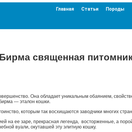
Главная
Статьи
Породы
Бирма священная питомни
ершенство. Она обладает уникальным обаянием, свойственн
бирма — эталон кошки.
тоинство, которым так восхищаются заводчики многих стра
ей на ее заре, прекрасная легенда, восторженные, а поро
ебной вуали, окутавшей эту элитную кошку.