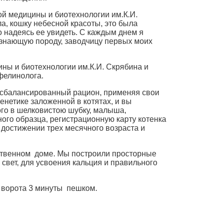
ой медицины и биотехнологии им.К.И.
а, кошку небесной красоты, это была
 надеясь ее увидеть. С каждым днем я
о знающую породу, заводчицу первых моих
ны и биотехнологии им.К.И. Скрябина и
фелинолога.
я сбалансированный рацион, применяя свои
енетике заложенной в котятах, и вы
ого в шелковистою шубку, малыша,
ного образца, регистрационную карту котенка
достижении трех месячного возраста и
бственном доме. Мы построили просторные
 свет, для усвоения кальция и правильного
 ворота 3 минуты пешком.