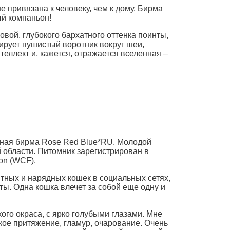
 привязана к человеку, чем к дому. Бирма
й компаньон!
вой, глубокого бархатного оттенка поинты,
ирует пушистый воротник вокруг шеи,
теллект и, кажется, отражается вселенная –
нная бирма Rose Red Blue*RU. Молодой
й области. Питомник зарегистрирован в
ion (WCF).
тных и нарядных кошек в социальных сетях,
ы. Одна кошка влечет за собой еще одну и
ого окраса, с ярко голубыми глазами. Мне
кое притяжение, гламур, очарование. Очень