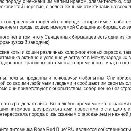
ую породу, с нежнейшим мягким нравом, элегантностью, с 
елковистой шерстью, с белоснежными отметинами на всех л
 совершенных творений в природе, которая имеет собстве
ждением породы кошек, именуемой Священная бирма, связа
о у Священных бирманцев есть одна из красивей
французский заводчик).
ие коты и кошки различных колор-поинтовых окрасов, таких
 питомника активно и успешно участвуют в Международных в
здорового, красивого потомства современного типа, в соот
.
ы, нежны, преданны и по-кошачьи любопытны. Они привяза
ой со своими любимыми людьми и сообщают им свои мысл
доме они приветствуют любопытством, совершенно без страх
 то в разделах сайта, Вы в любое время можете ознакомит
х питомцев, шоу-результатами, новостями, о стандарте и
аинтересовала порода с изысканным очарованием и нежной
е питомника Rose Red Blue*RU являются собственностью