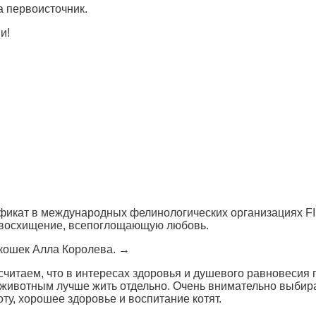
а первоисточник.
и!
ификат в международных фелинологических организациях FIF
, восхищение, всепоглощающую любовь.
 кошек Алла Королева. →
 считаем, что в интересах здоровья и душевого равновесия
м животным лучше жить отдельно. Очень внимательно выбир
ту, хорошее здоровье и воспитание котят.