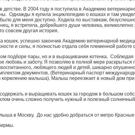
в детстве. В 2004 году я поступила в Академию ветеринарн
ы. Однажды я купила энциклопедию о кошках и там увидел
 было для меня доступно. Ходила по выставкам, безуспешно
конец, я встретила, добрейшего души человека, великолепн
о совсем другая история.
а кошек, успешно закончив Академию ветеринарной медици
ности и силы, я полностью отдала себя племенной работе 
ьном подборе пары, но и в выращивании котенка. Соблюда
ое любовь и заботу. Я позволяю в полной мере раскрыться г
о, воспитанного, любящего людей и детей, шикарно опушенн
комплектом документов. (Ветеринарный паспорт международ
 и кормлению малыша). Малыш переезжает в новый дом при 
ь содержать и выращивать кошек за городом в большом со
теклом очень сложно получить нужный и полезный солнечный
ыша в Москву. До нас удобно добраться от метро Красные
бирмы.