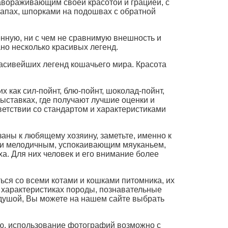
завораживающим своей красотой и грацией, с
апах, шпорками на подошвах с обратной
нную, ни с чем не сравнимую внешность и
но несколько красивых легенд.
ших легенд кошачьего мира. Красота
 как сил-пойнт, блю-пойнт, шоколад-пойнт,
ыставках, где получают лучшие оценки и
ветствии со стандартом и характеристиками
ны к любящему хозяину, заметьте, именно к
и мелодичным, успокаивающим мяуканьем,
а. Для них человек и его внимание более
ься со всеми котами и кошками питомника, их
 характеристиках породы, познавательные
 душой, Вы можете на нашем сайте выбрать
, использование фотографий возможно с