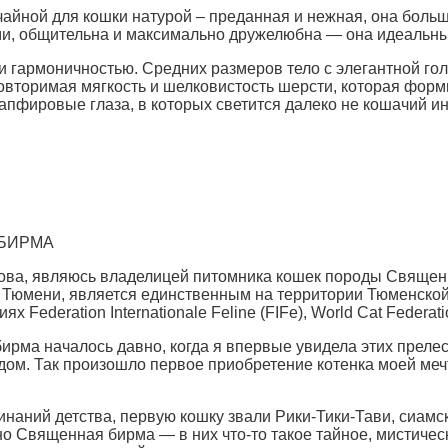
йной для кошки натурой – преданная и нежная, она больше
ми, общительна и максимально дружелюбна — она идеальны
 гармоничностью. Средних размеров тело с элегантной голо
повторимая мягкость и шелковистость шерсти, которая форм
апфировые глаза, в которых светится далеко не кошачий ин
БИРМА
това, являюсь владелицей питомника кошек породы Свяще
г. Тюмени, является единственным на территории Тюменско
Federation Internationale Feline (FIFe), World Cat Federat
ма началось давно, когда я впервые увидела этих прелес
м. Так произошло первое приобретение котенка моей мечт
наний детства, первую кошку звали Рики-Тики-Тави, сиамск
но Священная бирма — в них что-то такое тайное, мистичес