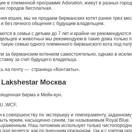
ие в племенной программе Adoration, живут в разных город
гих городов бесплатная.
 кошек, мы не продаем бирманских котят ранее трех месяц
и и без личного общения с будущим владельцем.
ются в семьи с детьми до 7 лет и крайне не рекомендуются
ельцев и животных мы рекомендуем в такие дома только пе
 такую семью одного племенного бирманского кота под пат
 за бирманским котенком самостоятельно, однако в исключ
тавку за счет будущего владельца.
ь на почту — страница «Контакты».
Lakshestar Москва
щенная бирма и Мейн-кун.
U ,WCF.
 к совершенству по экстерьеру и темпераменту, заданном
быть ярким, насыщенно синим, так называемым Royal Blue. 
 выраженным. Наш питомник использует только чистопород
пар ведется, как по внешним признакам, так и с учетом пр