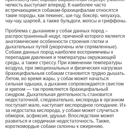
челюсть выступает вперед). К наиболее часто
встречающимся собакам-брахицефалам относятся
такие породы, как пекинес, ши-тцу, боксёр, чихуахуа,
чау-чау, шарпей, а также бульдоги, мопсы и гриффоны.
Проблема с дыханием у собак данных пород –
распространенный недуг, причиной которого является
анатомические особенности строения глотки и
дыхательных путей (укорочены или спрямленные).
Собаки данных пород наиболее восприимчивы к
перепадам давления и температуры окружающей
среды, а также стрессу. При изменении температуры
воздуха, при эмоциональных и физических нагрузках
брахицефальным собакам становится трудно дышать.
Летом, во время жары, у собак может начаться
сильная одышка, а дыхание сопровождается свистом
и хрипом — так проявляется брахицефальный
синдром. Дыхательная деятельность становится
недостаточной, следовательно, кислорода в организм
поступает мало, наступает кислородное голодание. Из-
за недостатка кислорода, у собаки может случиться
обморок, асфиксия, удушье. Впоследствии может
развиться и сердечная недостаточность. Также,
короткомордые собаки склонны к ожирению.