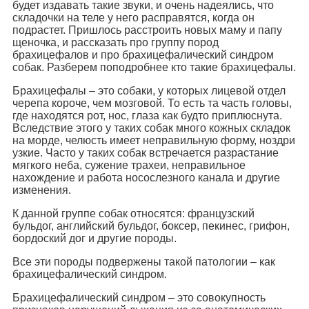
будет издавать такие звуки, и очень надеялись, что
складочки на теле у него расправятся, когда он
подрастет. Пришлось расстроить новых маму и папу
щеночка, и рассказать про группу пород
брахицефалов и про брахицефалический синдром
собак. Разберем поподробнее кто такие брахицефалы.
Брахицефалы – это собаки, у которых лицевой отдел
черепа короче, чем мозговой. То есть та часть головы,
где находятся рот, нос, глаза как будто приплюснута.
Вследствие этого у таких собак много кожных складок
на морде, челюсть имеет неправильную форму, ноздри
узкие. Часто у таких собак встречается разрастание
мягкого неба, сужение трахеи, неправильное
нахождение и работа носослезного канала и другие
изменения.
К данной группе собак относятся: французский
бульдог, английский бульдог, боксер, пекинес, грифон,
бордоский дог и другие породы.
Все эти породы подвержены такой патологии – как
брахицефалический синдром.
Брахицефалический синдром – это совокупность