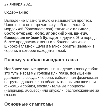
27 января 2021
Содержание:
Выпадение глазного яблока называется проптоз.
Чаще всего он встречается у собак с плоской
мордочкой (брахицефалов), таких как:
пекинес,
бостон-терьер, мопс, японский хин, ши-тцу,
боксер, английский бульдог
и других. Эти породы
более предрасположены к заболеванию из-за
широкой глазной щели и мелкой орбиты (выемки в
черепе, в которой находится глаз).
Почему у собак выпадают глаза
Наиболее частые причины выпадения глаза у собак —
это тупые травмы головы или глаза, повышение
давления в сосудах черепа, избыточная физическая
нагрузка, давление на область головы или шеи при
фиксации собаки, воспалительные процессы
(например, абсцесс) или опухоли, расположенные за
глазом.
Основные симптомы