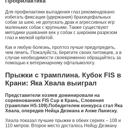
Профилактика
Для профилактики выпадения глаз рекомендовано
избегать фиксации (удержания) брахицефальных
собак за шею, не допускать драк и агрессивных игр
маленьких собак с крупными. Также существуют
методики ушивания век у собак с широким разрезом
глаз и мелкой орбитой.
Как и любую болезнь, проптоз лучше предупредить,
чем лечить. Пожалуйста, берегите своих питомцев, а в
случае необходимости своевременно обращайтесь за
помощью к ветеринарному офтальмологу.
Прыжки с трамплина. Кубок FIS в
Крани: Яка Хвала выиграл
Представители хозяев доминировали на
соревнованиях FIS Cup в Крань, Словения
(трамплин HS-109).Победителем конкурса стал Яка
Хвала, опередив Нейца Дезмана и Анже Ланиску.
Хвала показал лучшие прыжки в обеих сериях – 108 и
110 метров. Второе место досталось Нейцу Дезману