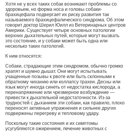
Хотя не у всех таких собак возникают проблемы со
здоровьем, но форма носа и головы собаки-
брахицефала подвергает их риску развития так
называемого брахицефалического синдрома. Об этом
говорит доктор Шерил Юилл из Ветеринарных центров
Америки. Существует четыре основных патологии
верхних дыхательных путей, которые могут вызвать
это состояние, и у собаки может быть одна или
несколько таких патологий.
К ним относятся:
Собаки, страдающие этим синдромом, обычно громко
храпят и шумно дышат. Они могут испытывать
учащенные позывы к рвоте или быть склонными к
обратному чиханию или коллапсу трахеи. Десны или
язык могут иногда синеть от недостатка кислорода, а
перенапряжение или чрезмерное возбуждение —
привести к дыхательной недостаточности. Из-за
трудностей с дыханием эти собаки, как правило, плохо
переносят активные упражнения и сильнее других
подвержены перегреву и тепловому удару.
Поскольку такие состояния и их симптомы
усугубляются ожирением, лечение животных с