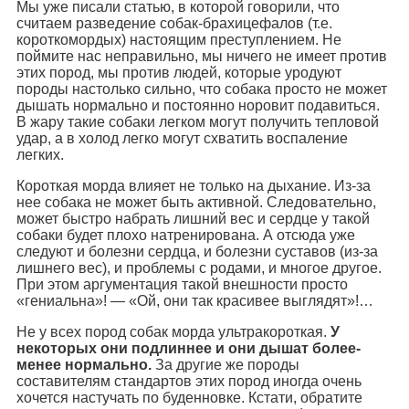
Мы уже писали статью, в которой говорили, что
считаем разведение собак-брахицефалов (т.е.
короткомордых) настоящим преступлением. Не
поймите нас неправильно, мы ничего не имеет против
этих пород, мы против людей, которые уродуют
породы настолько сильно, что собака просто не может
дышать нормально и постоянно норовит подавиться.
В жару такие собаки легком могут получить тепловой
удар, а в холод легко могут схватить воспаление
легких.
Короткая морда влияет не только на дыхание. Из-за
нее собака не может быть активной. Следовательно,
может быстро набрать лишний вес и сердце у такой
собаки будет плохо натренирована. А отсюда уже
следуют и болезни сердца, и болезни суставов (из-за
лишнего вес), и проблемы с родами, и многое другое.
При этом аргументация такой внешности просто
«гениальна»! — «Ой, они так красивее выглядят»!…
Не у всех пород собак морда ультракороткая.
У
некоторых они подлиннее и они дышат более-
менее нормально.
За другие же породы
составителям стандартов этих пород иногда очень
хочется настучать по буденновке. Кстати, обратите