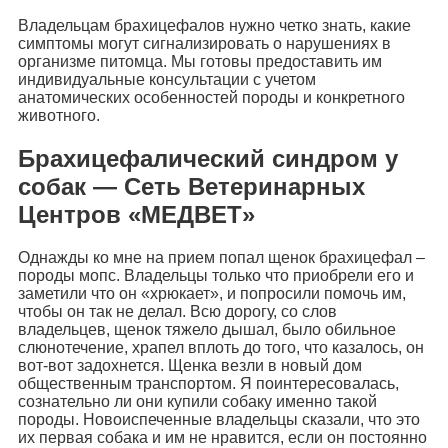
Владельцам брахицефалов нужно четко знать, какие
симптомы могут сигнализировать о нарушениях в
организме питомца. Мы готовы предоставить им
индивидуальные консультации с учетом
анатомических особенностей породы и конкретного
животного.
Брахицефалический синдром у
собак — Сеть Ветеринарных
Центров «МЕДВЕТ»
Однажды ко мне на прием попал щенок брахицефал –
породы мопс. Владельцы только что приобрели его и
заметили что он «хрюкает», и попросили помочь им,
чтобы он так не делал. Всю дорогу, со слов
владельцев, щенок тяжело дышал, было обильное
слюнотечение, храпел вплоть до того, что казалось, он
вот-вот задохнется. Щенка везли в новый дом
общественным транспортом. Я поинтересовалась,
сознательно ли они купили собаку именно такой
породы. Новоиспеченные владельцы сказали, что это
их первая собака и им не нравится, если он постоянно