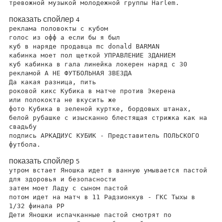
тревожной музыкой молодежной группы Harlem.
показать спойлер
4
реклама половокты с кубом
голос из офф а если бы я был
куб в наряде продавца mc donald BARMAN
кабинка моет пол щеткой УПРАВЛЕНИЕ ЗДАНИЕМ
куб кабинка в гала линейка локерен наряд с 30
рекламой А НЕ ФУТБОЛЬНАЯ ЗВЕЗДА
Да какая разница, пить
роковой кикс Кубика в матче против Экерена
или полококта не вкусить же
фото Кубика в зеленой куртке, бордовых штанах,
белой рубашке с изысканно блестящая стрижка как на
свадьбу
подпись АРКАДИУС КУБИК - Представитель ПОЛЬСКОГО
футбола.
показать спойлер
5
утром встает Яношка идет в ванную умывается пастой
для здоровья и безопасности
затем моет Ладу с сыном пастой
потом идет на матч в 11 Радзионкув - ГКС Тыхы в
1/32 финала PP
Дети Яношки испачканные пастой смотрят по