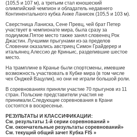
(105,5 и 107 м), а третьим стал юношеский
олимпийский чемпион и обладатель недавнего
Континентального кубка Анже Ланисек (105,5 и 103 м).
Сверстница Ланиска, Сене Превц, чей брат Петер
участвует в чемпионате мира, была сразу за
подиумом.Пятое место также занял словенец Рок
Джастин. Лучшими прыгунами из-за пределов
Словении оказались австриец Симон Грайдерер и
итальянец Алессио де Криньис, разделившие шестое
место.
На трамплине в Кранье были спортсмены, имевшие
возможность участвовать в Кубке мира (в том числе
чех Онджей Вацулик), но они не играли большой роли.
В соревнованиях приняли участие 70 прыгунов из 11
стран. Польские представители участия не
принимали.Следующие соревнования в Крани
состоятся в воскресенье.
РЕЗУЛЬТАТЫ И КЛАССИФИКАЦИИ:
См. результаты 1-й серии соревнований »
См. окончательные результаты соревнований»
См. текущий общий зачет Кубка FIS »