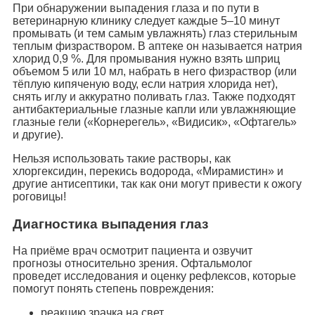
При обнаружении выпадения глаза и по пути в
ветеринарную клинику следует каждые 5–10 минут
промывать (и тем самым увлажнять) глаз стерильным
теплым физраствором. В аптеке он называется натрия
хлорид 0,9 %. Для промывания нужно взять шприц
объемом 5 или 10 мл, набрать в него физраствор (или
тёплую кипяченую воду, если натрия хлорида нет),
снять иглу и аккуратно поливать глаз. Также подходят
антибактериальные глазные капли или увлажняющие
глазные гели («Корнерегель», «Видисик», «Офтагель»
и другие).
Нельзя использовать такие растворы, как
хлоргексидин, перекись водорода, «Мирамистин» и
другие антисептики, так как они могут привести к ожогу
роговицы!
Диагностика выпадения глаз
На приёме врач осмотрит пациента и озвучит
прогнозы относительно зрения. Офтальмолог
проведет исследования и оценку рефлексов, которые
помогут понять степень повреждения:
реакцию зрачка на свет,