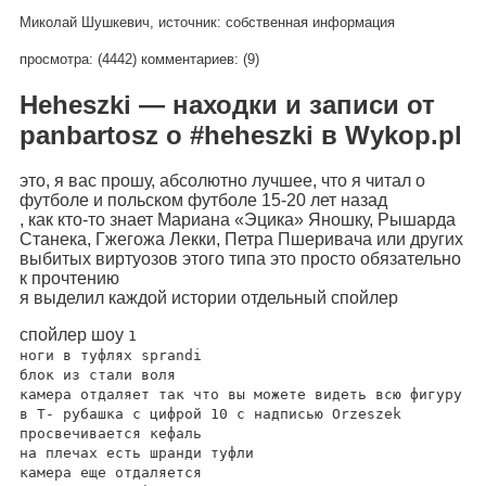
Миколай Шушкевич, источник: собственная информация
просмотра: (4442)
комментариев: (9)
Heheszki — находки и записи от
panbartosz о #heheszki в Wykop.pl
это, я вас прошу, абсолютно лучшее, что я читал о
футболе и польском футболе 15-20 лет назад
, как кто-то знает Мариана «Эцика» Яношку, Рышарда
Станека, Гжегожа Лекки, Петра Пшеривача или других
выбитых виртуозов этого типа это просто обязательно
к прочтению
я выделил каждой истории отдельный спойлер
спойлер шоу
1
ноги в туфлях sprandi
блок из стали воля
камера отдаляет так что вы можете видеть всю фигуру
в Т- рубашка с цифрой 10 с надписью Orzeszek
просвечивается кефаль
на плечах есть шранди туфли
камера еще отдаляется