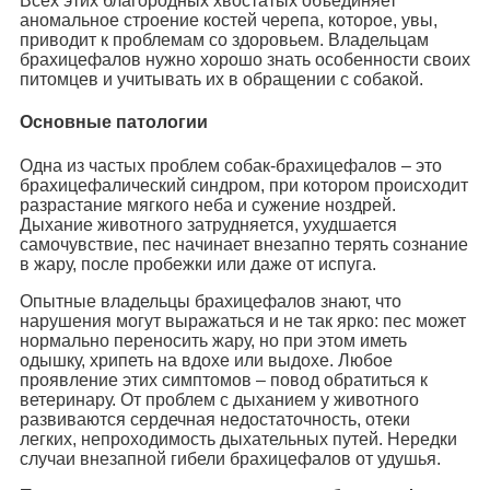
Всех этих благородных хвостатых объединяет
аномальное строение костей черепа, которое, увы,
приводит к проблемам со здоровьем. Владельцам
брахицефалов нужно хорошо знать особенности своих
питомцев и учитывать их в обращении с собакой.
Основные патологии
Одна из частых проблем собак-брахицефалов – это
брахицефалический синдром, при котором происходит
разрастание мягкого неба и сужение ноздрей.
Дыхание животного затрудняется, ухудшается
самочувствие, пес начинает внезапно терять сознание
в жару, после пробежки или даже от испуга.
Опытные владельцы брахицефалов знают, что
нарушения могут выражаться и не так ярко: пес может
нормально переносить жару, но при этом иметь
одышку, хрипеть на вдохе или выдохе. Любое
проявление этих симптомов – повод обратиться к
ветеринару. От проблем с дыханием у животного
развиваются сердечная недостаточность, отеки
легких, непроходимость дыхательных путей. Нередки
случаи внезапной гибели брахицефалов от удушья.