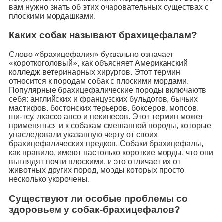
вам нужно знать об этих очаровательных существах с
плоскими мордашками.
Каких собак называют брахицефалам?
Слово «брахицефалия» буквально означает
«короткоголовый», как объясняет Американский
колледж ветеринарных хирургов. Этот термин
относится к породам собак с плоскими мордами.
Популярные брахицефалические породы включаютв
себя: английских и французских бульдогов, бычьих
мастифов, бостонских терьеров, боксеров, мопсов,
ши-тсу, лхассо апсо и пекинесов. Этот термин может
применяться и к собакам смешанной породы, которые
унаследовали указанную черту от своих
брахицефалических предков. Собаки брахицефалы,
как правило, имеют настолько короткие морды, что они
выглядят почти плоскими, и это отличает их от
животных других пород, морды которых просто
несколько укорочены.
Существуют ли особые проблемы со
здоровьем у собак-брахицефалов?