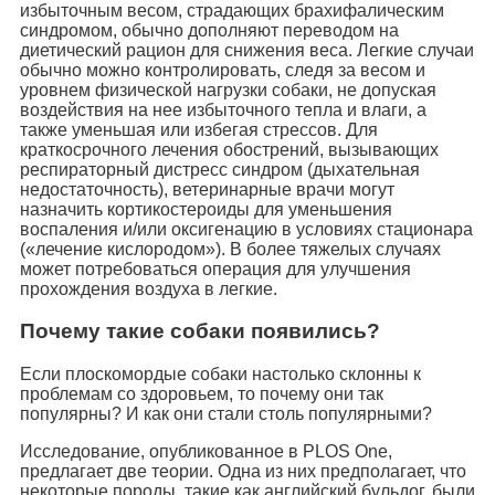
избыточным весом, страдающих брахифалическим
синдромом, обычно дополняют переводом на
диетический рацион для снижения веса. Легкие случаи
обычно можно контролировать, следя за весом и
уровнем физической нагрузки собаки, не допуская
воздействия на нее избыточного тепла и влаги, а
также уменьшая или избегая стрессов. Для
краткосрочного лечения обострений, вызывающих
респираторный дистресс синдром (дыхательная
недостаточность), ветеринарные врачи могут
назначить кортикостероиды для уменьшения
воспаления и/или оксигенацию в условиях стационара
(«лечение кислородом»). В более тяжелых случаях
может потребоваться операция для улучшения
прохождения воздуха в легкие.
Почему такие собаки появились?
Если плоскомордые собаки настолько склонны к
проблемам со здоровьем, то почему они так
популярны? И как они стали столь популярными?
Исследование, опубликованное в PLOS One,
предлагает две теории. Одна из них предполагает, что
некоторые породы, такие как английский бульдог, были