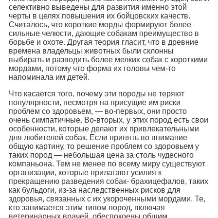
селективно выведены для развития именно этой
черты в целях повышения их бойцовских качеств.
Считалось, что короткие морды формируют более
сильные челюсти, дающие собакам преимущество в
борьбе и охоте. Другая теория гласит, что в древние
времена владельцы животных были склонны
выбирать и разводить более мелких собак с короткими
мордами, потому что форма их головы чем-то
напоминала им детей.
Что касается того, почему эти породы не теряют
популярности, несмотря на присущие им риски
проблем со здоровьем, — во-первых, они просто
очень симпатичные. Во-вторых, у этих пород есть свои
особенности, которые делают их привлекательными
для любителей собак. Если принять во внимание
общую картину, то решение проблем со здоровьем у
таких пород — небольшая цена за столь чудесного
компаньона. Тем не менее по всему миру существуют
организации, которые прилагают усилия к
прекращению разведения собак- брахицефалов, таких
как бульдоги, из-за наследственных рисков для
здоровья, связанных с их укороченными мордами. Те,
кто занимается этим типом пород, включая
ветеринарных врачей, обеспокоены общим