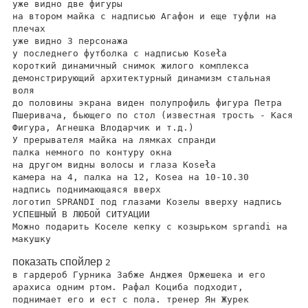
уже видно две фигуры
на втором майка с надписью Агафон и еще туфли на
плечах
уже видно 3 персонажа
у последнего футболка с надписью Koseła
короткий динамичный снимок жилого комплекса
демонстрирующий архитектурный динамизм стальная
воля
до половины экрана виден полупрофиль фигура Петра
Пшеривача, бьющего по стол (известная трость - Кася
Фигура, Агнешка Влодарчик и т.д.)
У прерывателя майка на лямках спранди
палка немного по контуру окна
на другом видны волосы и глаза Koseła
камера на 4, палка на 12, Kosea на 10-10.30
надпись поднимающаяся вверх
логотип SPRANDI под глазами Козелы вверху надпись
УСПЕШНЫЙ В ЛЮБОЙ СИТУАЦИИ
Можно подарить Коселе кепку с козырьком sprandi на
макушку
показать спойлер
2
в гардероб Гурника Забже Анджея Оржешека и его
арахиса одним ртом. Рафал Коциба подходит,
поднимает его и ест с пола. тренер Ян Журек