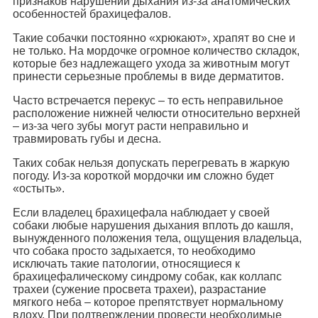
признаков нарушений дыхания из-за анатомических
особенностей брахицефалов.
Такие собачки постоянно «хрюкают», храпят во сне и
не только. На мордочке огромное количество складок,
которые без надлежащего ухода за животным могут
принести серьезные проблемы в виде дерматитов.
Часто встречается перекус – то есть неправильное
расположение нижней челюсти относительно верхней
– из-за чего зубы могут расти неправильно и
травмировать губы и десна.
Таких собак нельзя допускать перегревать в жаркую
погоду. Из-за короткой мордочки им сложно будет
«остыть».
Если владелец брахицефала наблюдает у своей
собаки любые нарушения дыхания вплоть до кашля,
вынужденного положения тела, ощущения владельца,
что собака просто задыхается, то необходимо
исключать такие патологии, относящиеся к
брахицефалическому синдрому собак, как коллапс
трахеи (сужение просвета трахеи), разрастание
мягкого неба – которое препятствует нормальному
вдоху. При подтверждении провести необходимые