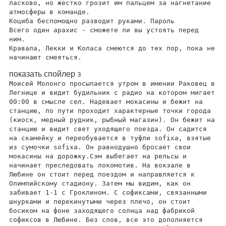
ласково, но жестко грозит им пальцем за нагнетание
атмосферы в команде.
Коциба беспомощно разводит руками. Пароль
Всего один арахис - сможете ли вы устоять перед
ним.
Кравала, Лекки и Коласа смеются до тех пор, пока не
начинают смеяться.
показать спойлер
3
Моисей Молонго просыпается утром в имении Раковец в
Легнице и видит будильник с радио на котором мигает
00:00 в смысле сел. Надевает мокасины и бежит на
станцию, по пути проходит характерные точки города
(киоск, медный рудник, рыбный магазин). Он бежит на
станцию ​​и видит свет уходящего поезда. Он садится
на скамейку и переобувается в туфли sofixa, взятые
из сумочки sofixa. Он равнодушно бросает свои
мокасины на дорожку.Сэм выбегает на рельсы и
начинает преследовать локомотив. На вокзале в
Любине он стоит перед поездом и направляется к
Олимпийскому стадиону. Затем мы видим, как он
забивает 1-1 с Гроклином. С софиксами, связанными
шнурками и перекинутыми через плечо, он стоит
босиком на фоне заходящего солнца над фабрикой
софиксов в Любине. Без слов, все это дополняется