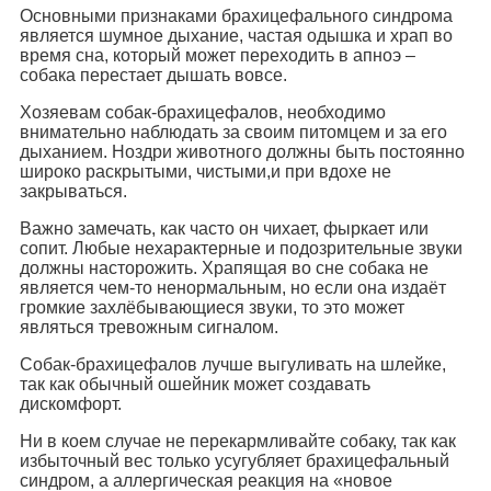
Основными признаками брахицефального синдрома
является шумное дыхание, частая одышка и храп во
время сна, который может переходить в апноэ –
собака перестает дышать вовсе.
Хозяевам собак-брахицефалов, необходимо
внимательно наблюдать за своим питомцем и за его
дыханием. Ноздри животного должны быть постоянно
широко раскрытыми, чистыми,и при вдохе не
закрываться.
Важно замечать, как часто он чихает, фыркает или
сопит. Любые нехарактерные и подозрительные звуки
должны насторожить. Храпящая во сне собака не
является чем-то ненормальным, но если она издаёт
громкие захлёбывающиеся звуки, то это может
являться тревожным сигналом.
Собак-брахицефалов лучше выгуливать на шлейке,
так как обычный ошейник может создавать
дискомфорт.
Ни в коем случае не перекармливайте собаку, так как
избыточный вес только усугубляет брахицефальный
синдром, а аллергическая реакция на «новое