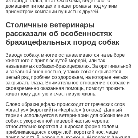
из города Талса, штат Оклахома, ведет блог о
домашних питомцах и пишет романы под чутким
присмотром компании пушистых друзей.
Столичные ветеринары
рассказали об особенностях
брахицефальных пород собак
Заводя собаку, многие останавливаются на выборе
животного с приплюснутой мордой, или так
называемых собаках-брахицефалах. За оригинальной
и забавной внешностью, у таких собак скрывается
целый ряд проблем со здоровьем, на которые нельзя
закрывать глаза. Внимательное отношение к собаке и
своевременно оказанная помощь, помогут прожить
животному долгую и счастливую жизнь.
Слово «брахицефал» происходит от греческих слов
«brachys» (короткий) и «kephale» (голова). Данный
термин используется в ветеринарии для обозначения
собак с укороченной лицевой частью черепа:
относительно короткая и широкая форма головы,
приближающаяся к округлой, короткий нос, чаще
приплюснутый, хорошо выраженный перекус (нижняя