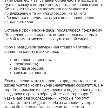
внимания, если вы увидели более частые походы в
туалет, жажду и нетерпимость к поглаживанию живота.
Большинство хозяев путает эти особенности с
приближением течки или стрессом, из-за чего
обращается к специалисту уже после проявления
явных сигналов.
Острые и хронические фазы проявляются по-разному.
Последняя разновидность не менее опасна, ведь в
любой момент может вспыхнуть с новой силой.
Кроме рецидивов запущенная стадия негативно
влияет на работу всех систем:
появляются вялость;
тревожность;
иногда агрессия;
снижается аппетит.
Если не решить этот вопрос, то продолжительность
жизни усатого компаньона значительно сократится. Не
теряйте времени и при малейшем подозрении на его
нездоровье срочно обращайтесь к ветеринару. Он
назначает ряд обследований, которые помогут
поставить точный диагноз. Из-за строения уретры
хвори более подвержены самки, но не стоит