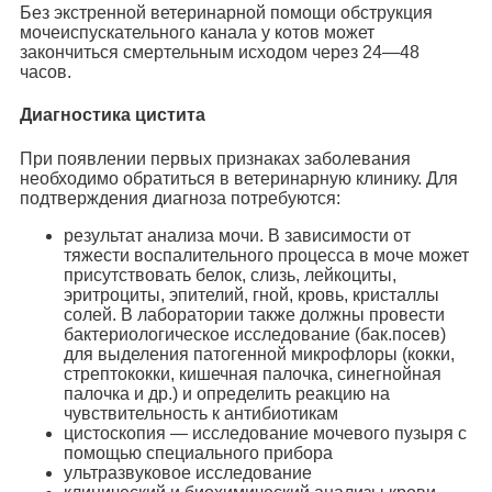
Без экстренной ветеринарной помощи обструкция
мочеиспускательного канала у котов может
закончиться смертельным исходом через 24—48
часов.
Диагностика цистита
При появлении первых признаках заболевания
необходимо обратиться в ветеринарную клинику. Для
подтверждения диагноза потребуются:
результат анализа мочи. В зависимости от
тяжести воспалительного процесса в моче может
присутствовать белок, слизь, лейкоциты,
эритроциты, эпителий, гной, кровь, кристаллы
солей. В лаборатории также должны провести
бактериологическое исследование (бак.посев)
для выделения патогенной микрофлоры (кокки,
стрептококки, кишечная палочка, синегнойная
палочка и др.) и определить реакцию на
чувствительность к антибиотикам
цистоскопия — исследование мочевого пузыря с
помощью специального прибора
ультразвуковое исследование