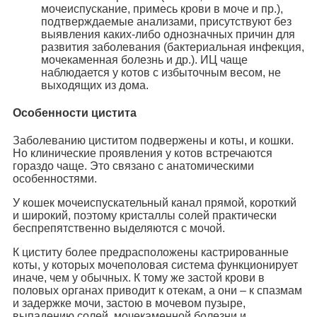
мочеиспускание, примесь крови в моче и пр.),
подтверждаемые анализами, присутствуют без
выявления каких-либо однозначных причин для
развития заболевания (бактериальная инфекция,
мочекаменная болезнь и др.). ИЦ чаще
наблюдается у котов с избыточным весом, не
выходящих из дома.
Особенности цистита
Заболеванию циститом подвержены и коты, и кошки.
Но клинические проявления у котов встречаются
гораздо чаще. Это связано с анатомическими
особенностями.
У кошек мочеиспускательный канал прямой, короткий
и широкий, поэтому кристаллы солей практически
беспрепятственно выделяются с мочой.
К циститу более предрасположены кастрированные
коты, у которых мочеполовая система функционирует
иначе, чем у обычных. К тому же застой крови в
половых органах приводит к отекам, а они – к спазмам
и задержке мочи, застою в мочевом пузыре,
выпадению солей, мочекаменной болезни и