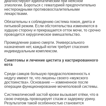
диагностируют идиопатический при неясной
этиологии. Бороться с гематурией предпочтительно
нестероидными противовоспалительными
лекарствами.
Обязательны к соблюдению система покоя, диета и
питьевой режим. Если обстоятельства изменяются в
худшую сторону и прекращается отток мочи, то срочно
проводится хирургическое вмешательство.
Промедление равно смерти. Универсального
назначения нет, каждый котик требует спасения
индивидуальным комплексом.
Симптомы и лечение цистита у кастрированного
кота
Среди самцов большую предрасположенность к
недугу имеют те, что лишены своего «мужского
достоинства». Основание — измененное после
операции функционирование мочеполовой системы.
Систематический застой крови вызывает отёки, что в
свою очередь провоцирует спазм и задержку урину.
Результатом такой особенностью становится