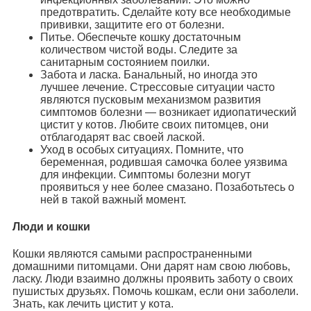
предотвратить. Сделайте коту все необходимые
прививки, защитите его от болезни.
Питье. Обеспечьте кошку достаточным
количеством чистой воды. Следите за
санитарным состоянием поилки.
Забота и ласка. Банальный, но иногда это
лучшее лечение. Стрессовые ситуации часто
являются пусковым механизмом развития
симптомов болезни — возникает идиопатический
цистит у котов. Любите своих питомцев, они
отблагодарят вас своей лаской.
Уход в особых ситуациях. Помните, что
беременная, родившая самочка более уязвима
для инфекции. Симптомы болезни могут
проявиться у нее более смазано. Позаботьтесь о
ней в такой важный момент.
Люди и кошки
Кошки являются самыми распространенными
домашними питомцами. Они дарят нам свою любовь,
ласку. Люди взаимно должны проявить заботу о своих
пушистых друзьях. Помочь кошкам, если они заболели.
Знать, как лечить цистит у кота.