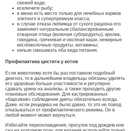
свежей воде;
исключите рыбу;
в меню есть место только для лечебных кормов
элитного и суперпремиум класса;
в случае отказа любимца от сухого рациона его
заменяют натуральным сбалансированным:
отварная птица (включая субпродукты), кролик,
говядина, гречневая и овсяная каши, нежирные
кисломолочные продукты, витамины;
нельзя смешивать оба вида питания.
Профилактика цистита у котов
Если животному хотя бы раз поставили подобный
диагноз, то в дальнейшем владельцы обязаны уделять
его здоровью больше участливости и регулярно
сдавать урину на анализы, а также проходить другие
плановые обследования. Для кастрированных
«барсиков» соблюдение диеты обязательно всегда.
Даже, если рецидива не было давно, то это не повод
отказываться от профилактического режима. Он в
любой момент может вернуться.
Избегайте переохлаждения, прогулок под дождем или
сна на холодном полу, для купания используйте только