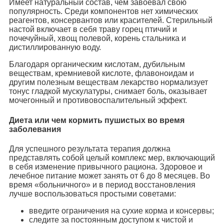
Имеет натуральный состав, чем завоевал свою
популярность. Среди компонентов нет химических
реагентов, консервантов или красителей. Стерильный
настой включает в себя траву горец птичий и
почечуйный, хвощ полевой, корень стальника и
дистиллированную воду.
Благодаря органическим кислотам, дубильным
веществам, кремниевой кислоте, флавоноидам и
другим полезным веществам лекарство нормализует
тонус гладкой мускулатуры, снимает боль, оказывает
мочегонный и противовоспалительный эффект.
Диета или чем кормить пушистых во время
заболевания
Для успешного результата терапия должна
представлять собой целый комплекс мер, включающий
в себя изменение привычного рациона. Здоровое и
лечебное питание может занять от 6 до 8 месяцев. Во
время «больничного» и в период восстановления
лучше воспользоваться простыми советами:
введите ограничения на сухие корма и консервы;
следите за постоянным доступом к чистой и