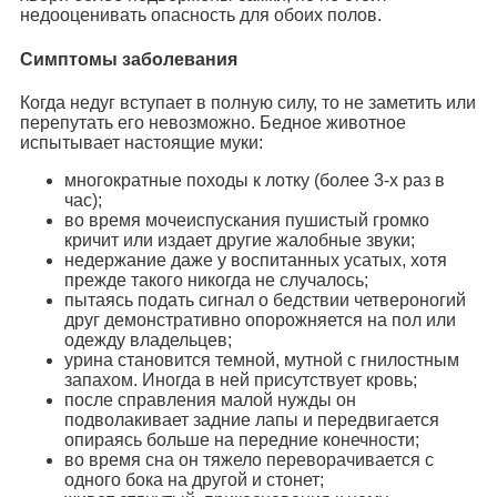
недооценивать опасность для обоих полов.
Симптомы заболевания
Когда недуг вступает в полную силу, то не заметить или
перепутать его невозможно. Бедное животное
испытывает настоящие муки:
многократные походы к лотку (более 3-х раз в
час);
во время мочеиспускания пушистый громко
кричит или издает другие жалобные звуки;
недержание даже у воспитанных усатых, хотя
прежде такого никогда не случалось;
пытаясь подать сигнал о бедствии четвероногий
друг демонстративно опорожняется на пол или
одежду владельцев;
урина становится темной, мутной с гнилостным
запахом. Иногда в ней присутствует кровь;
после справления малой нужды он
подволакивает задние лапы и передвигается
опираясь больше на передние конечности;
во время сна он тяжело переворачивается с
одного бока на другой и стонет;