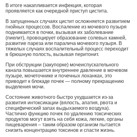
В итоге накапливается инфекция, которая
проявляется как очередной приступ цистита.
В запущенных случаях цистит осложняется развитием
гнойных процессов. Воспаление из мочевого пузыря
поднимается в почки, вызывая их заболевание
(пиелит), провоцирует образование солевых камней,
развитие пареза или паралича мочевого пузыря. В
тяжелых случаях воспалительный процесс переходит
в брюшную полость, вызывая перитонит.
При обструкции (закупорке) мочеиспускательного
канала повышается внутреннее давление в мочевом
пузыре, мочеточнике и почечных лоханках, это
приводит к блокаде почек — полному прекращению
выделения мочи.
Состояние животного быстро ухудшается из-за
развития интоксикации (вялость, апатия, рвота и
специфический запах выдыхаемого воздуха).
Частично функцию почек по удалению токсических
продуктов могут взять на себя кожа, легкие, органы
пищеварения – таким образом организм пытается
снизить концентрацию токсинов и спасти жизнь.