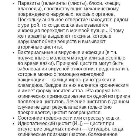
Паразиты (гельминты (глисты), блохи, клещи,
власоеды), способствующие механическому
повреждению наружных половых органов.
Поскольку анальное отверстие находится рядом
с уретрой, то когда кошка вылизывается,
инфекция переходит в мочевой пузырь. К тому
же паразиты выделяют токсины, которые
нарушают обмен веществ и вызывают
вторичные циститы.
Бактериальные и вирусные инфекции (в т.ч.
полученные с молоком матери или занесенные
во время вязки). Причиной цистита могут быть
заболевания вирусной этиологии, предотвратить
которые можно с помощью ежегодной
вакцинации — калицивироз, ринотрахеит и
хламидиоз. Каждое из них является хроническим
и имеет форму носительства. Эта форма без
клинических признаков является одной из причин
появления циститов. Лечение циститов в данном
случае не дает результата: как только оно
прекращается, цистит возвращается.
Состояние тревожности или стресса у кошки.
Идиопатический цистит (ИЦ) — цистит при
отсутствие видимых причин — ситуация, когда
клинические признаки (частое, болезненное