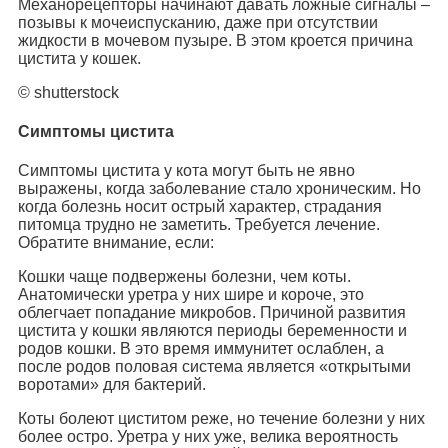
Механорецепторы начинают давать ложные сигналы –
позывы к мочеиспусканию, даже при отсутствии
жидкости в мочевом пузыре. В этом кроется причина
цистита у кошек.
© shutterstock
Симптомы цистита
Симптомы цистита у кота могут быть не явно
выражены, когда заболевание стало хроническим. Но
когда болезнь носит острый характер, страдания
питомца трудно не заметить. Требуется лечение.
Обратите внимание, если:
Кошки чаще подвержены болезни, чем коты.
Анатомически уретра у них шире и короче, это
облегчает попадание микробов. Причиной развития
цистита у кошки являются периоды беременности и
родов кошки. В это время иммунитет ослаблен, а
после родов половая система является «открытыми
воротами» для бактерий.
Коты болеют циститом реже, но течение болезни у них
более остро. Уретра у них уже, велика вероятность