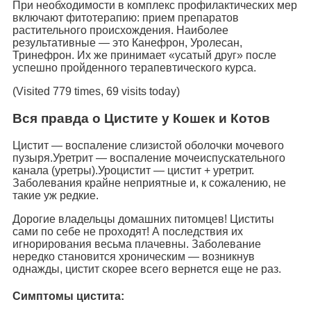
При необходимости в комплекс профилактических мер
включают фитотерапию: прием препаратов
растительного происхождения. Наиболее
результативные — это Канефрон, Уролесан,
Тринефрон. Их же принимает «усатый друг» после
успешно пройденного терапевтического курса.
(Visited 779 times, 69 visits today)
Вся правда о Цистите у Кошек и Котов
Цистит — воспаление слизистой оболочки мочевого
пузыря.Уретрит — воспаление мочеиспускательного
канала (уретры).Уроцистит — цистит + уретрит.
Заболевания крайне неприятные и, к сожалению, не
такие уж редкие.
Дорогие владельцы домашних питомцев! Циститы
сами по себе не проходят! А последствия их
игнорирования весьма плачевны. Заболевание
нередко становится хроническим — возникнув
однажды, цистит скорее всего вернется еще не раз.
Симптомы цистита: