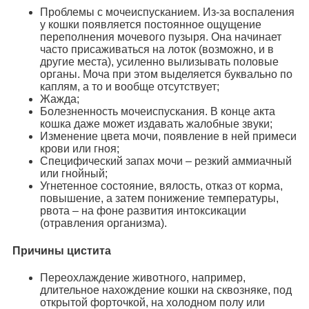
Проблемы с мочеиспусканием. Из-за воспаления
у кошки появляется постоянное ощущение
переполнения мочевого пузыря. Она начинает
часто присаживаться на лоток (возможно, и в
другие места), усиленно вылизывать половые
органы. Моча при этом выделяется буквально по
каплям, а то и вообще отсутствует;
Жажда;
Болезненность мочеиспускания. В конце акта
кошка даже может издавать жалобные звуки;
Изменение цвета мочи, появление в ней примеси
крови или гноя;
Специфический запах мочи – резкий аммиачный
или гнойный;
Угнетенное состояние, вялость, отказ от корма,
повышение, а затем понижение температуры,
рвота – на фоне развития интоксикации
(отравления организма).
Причины цистита
Переохлаждение животного, например,
длительное нахождение кошки на сквозняке, под
открытой форточкой, на холодном полу или