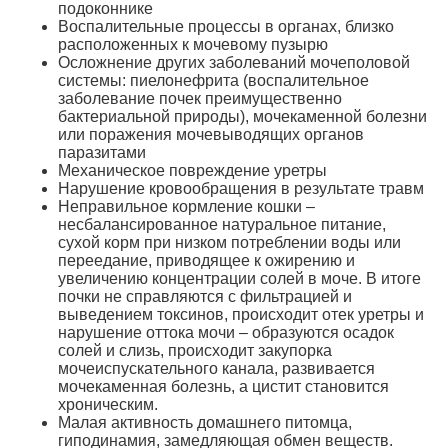
подоконнике
Воспалительные процессы в органах, близко
расположенных к мочевому пузырю
Осложнение других заболеваний мочеполовой
системы: пиелонефрита (воспалительное
заболевание почек преимущественно
бактериальной природы), мочекаменной болезни
или поражения мочевыводящих органов
паразитами
Механическое повреждение уретры
Нарушение кровообращения в результате травм
Неправильное кормление кошки –
несбалансированное натуральное питание,
сухой корм при низком потреблении воды или
переедание, приводящее к ожирению и
увеличению концентрации солей в моче. В итоге
почки не справляются с фильтрацией и
выведением токсинов, происходит отек уретры и
нарушение оттока мочи – образуются осадок
солей и слизь, происходит закупорка
мочеиспускательного канала, развивается
мочекаменная болезнь, а цистит становится
хроническим.
Малая активность домашнего питомца,
гиподинамия, замедляющая обмен веществ.