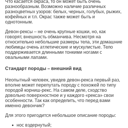
Что касается окраса, то он может быть очень
разнообразным. Возможно наличие различных
разноцветных узоров: белых, черных, голубых, рыжих,
кофейных и т.п. Окрас также может быть и
однотонным.
Девон-рексы – не очень крупные кошки, но, как
говорят, внешность обманчива. Несмотря на
относительно небольшие размеры тела, эти домашние
любимцы очень атлетические и мускулистые. Тело
поддерживается длинными тонкими ногами с
овальными лапами.
Стандарт породы – внешний вид
Неопытный человек, увидев девон-рекса первый раз,
вполне может перепутать породу с похожей по типу
породой корниш-рекс. На самом деле, сходство
довольно поверхностное и у каждого «рекса» свои
особенности. Так как определить, что перед вами
именно девончик?
Для этого пригодится небольшое описание породы:
нос вздернутый;