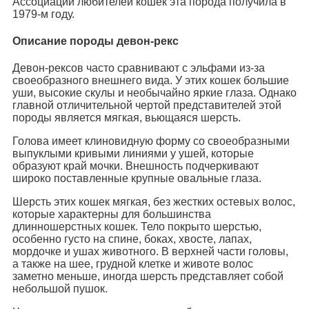
Ассоциации любителей кошек эта порода получила в
1979-м году.
Описание породы девон-рекс
Девон-рексов часто сравнивают с эльфами из-за
своеобразного внешнего вида. У этих кошек большие
уши, высокие скулы и необычайно яркие глаза. Однако
главной отличительной чертой представителей этой
породы является мягкая, вьющаяся шерсть.
Голова имеет клиновидную форму со своеобразными
выпуклыми кривыми линиями у ушей, которые
образуют край мочки. Внешность подчеркивают
широко поставленные крупные овальные глаза.
Шерсть этих кошек мягкая, без жестких остевых волос,
которые характерны для большинства
длинношерстных кошек. Тело покрыто шерстью,
особенно густо на спине, боках, хвосте, лапах,
мордочке и ушах животного. В верхней части головы,
а также на шее, грудной клетке и животе волос
заметно меньше, иногда шерсть представляет собой
небольшой пушок.