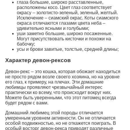
глаза большие, широко расставленные,
расположены косо. Цвет глаз соответствует
окрасу – золотисто-зеленый, зеленый, желтый.
Исключение – сиамский окрас. Коты сиамского
окраса отличаются глазами цвета неба –
удивительно ясными и голубыми;
уши заметно большие, широко посаженные.
Могут присутствовать кисточки и похожи на
бабочку;
усы и брови завитые, толстые, средней длины;
Характер девон-рексов
Девон-рекс – это кошка, которая обожает находиться
не просто рядом возле своего хозяина, но на уровне
его глаз, к примеру, на плечах. Эти домашние
любимцы проявляют чрезвычайный интерес
практически ко всему, что происходит вокруг них.
Можете быть уверенными, что этот питомец всегда
будет рядом с вами.
Домашний любимец этой породы отличается
умеренным уровнем активности. Он не отличается
особой подвижностью, но не откажется поиграть. В
особый восторг девон-рекса приводят различные