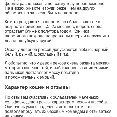
формы расположены по всему телу неравномерно.
На висках, животе и груди реже, чем на других
областях, но залысин быть не должно.
Котята рождаются в шерсти, но сбрасывают ее в
возрасте примерно 1,5- 2х месяцев, шерсть снова
отрастает ближе к полутора годом. Кончики
шерстяного покрова направлены вверх и наружу, что
делает «шубку» упругой.
Окрас у девонов рексов допускаются любые: черный,
белый, рыжий, шоколадный и т.д.
Любопытно, что у девон рексов очень развита мелкая
моторика конечностей, и наблюдение за движениями
пальчиков доставляет массу позитива
и положительных эмоций.
Характер кошек и отзывы
По отзывам счастливых обладателей маленьких
«эльфов», девон рексы характером похожи на собак.
Они очень умны, наделены интеллектом, что
позволяет обучать их базовым командам и отзываться
на кличку.