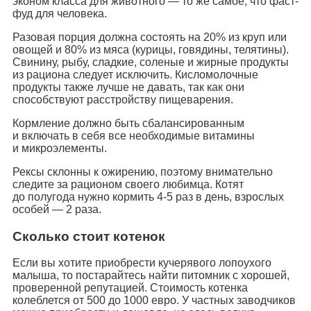
эконом класса для животного — то же самое, что фаст-
фуд для человека.
Разовая порция должна состоять на 20% из круп или
овощей и 80% из мяса (курицы, говядины, телятины).
Свинину, рыбу, сладкие, соленые и жирные продукты
из рациона следует исключить. Кисломолочные
продукты также лучше не давать, так как они
способствуют расстройству пищеварения.
Кормление должно быть сбалансированным
и включать в себя все необходимые витамины
и микроэлементы.
Рексы склонны к ожирению, поэтому внимательно
следите за рационом своего любимца. Котят
до полугода нужно кормить 4-5 раз в день, взрослых
особей — 2 раза.
Сколько стоит котенок
Если вы хотите приобрести кучерявого лопоухого
малыша, то постарайтесь найти питомник с хорошей,
проверенной репутацией. Стоимость котенка
колеблется от 500 до 1000 евро. У частных заводчиков