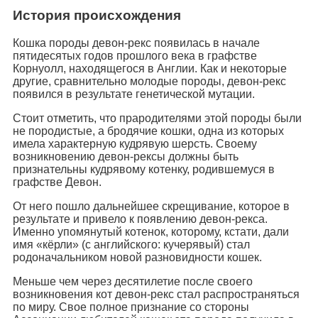
История происхождения
Кошка породы девон-рекс появилась в начале
пятидесятых годов прошлого века в графстве
Корнуолл, находящегося в Англии. Как и некоторые
другие, сравнительно молодые породы, девон-рекс
появился в результате генетической мутации.
Стоит отметить, что прародителями этой породы были
не породистые, а бродячие кошки, одна из которых
имела характерную кудрявую шерсть. Своему
возникновению девон-рексы должны быть
признательны кудрявому котенку, родившемуся в
графстве Девон.
От него пошло дальнейшее скрещивание, которое в
результате и привело к появлению девон-рекса.
Именно упомянутый котенок, которому, кстати, дали
имя «кёрли» (с английского: кучерявый) стал
родоначальником новой разновидности кошек.
Меньше чем через десятилетие после своего
возникновения кот девон-рекс стал распространяться
по миру. Свое полное признание со стороны