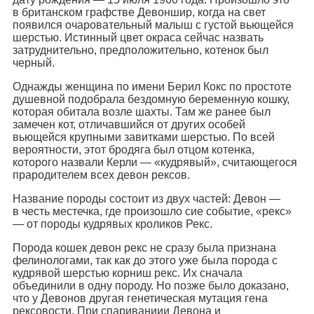
в британском графстве Девоншир, когда на свет
появился очаровательный малыш с густой вьющейся
шерстью. Истинный цвет окраса сейчас назвать
затруднительно, предположительно, котенок был
черный.
Однажды женщина по имени Берил Кокс по простоте
душевной подобрала бездомную беременную кошку,
которая обитала возле шахты. Там же ранее был
замечен кот, отличавшийся от других особей
вьющейся крупными завитками шерстью. По всей
вероятности, этот бродяга был отцом котенка,
которого назвали Керли — «кудрявый», считающегося
прародителем всех девон рексов.
Название породы состоит из двух частей: Девон —
в честь местечка, где произошло сие событие, «рекс»
— от породы кудрявых кроликов Рекс.
Порода кошек девон рекс не сразу была признана
фелинологами, так как до этого уже была порода с
кудрявой шерстью корниш рекс. Их сначала
объединили в одну породу. Но позже было доказано,
что у Девонов другая генетическая мутация гена
рексовости. При спариваниии Девона и