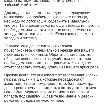
каналы ватным тампоном чистить нельзя, не
забывайте об этом!
Для поддержания гигиены в доме и недопущения
возникновения проблем со здоровьем питомца,
необходимо лоток кошки содержать в идеальной
чистоте. Тело девон-рекса на ощупь всегда теплое. Но
необходимо знать, что эти кошки восприимчивы к
холоду так же, как и человек. Если холодно вам, то
холодно и питомцу.
Заранее, еще до наступления холодов,
побеспокойтесь о специальной одежде для вашего
любимца или любимицы. Обратите внимание, что
общение девон-рекса со случайными животными
необходимо максимально ограничить. Никогда не
стоит позволять котенку гулять без вашего присмотра.
Прежде всего, это обезопасит от заболеваний (блохи,
глисты, лишай и т. д.), которые передаются от
животного к животному. Кроме того, без присмотра
девон-рекса нельзя оставлять и потому, что питомец
может быть украден или же он может ненароком
попасть под машину. Обратите внимание, у девон-
рекса есть открытые участки тела.