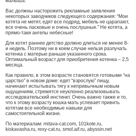
малыша.
Вас должны насторожить рекламные заявления
некоторых заводчиков следующего содержания: “Мои
котята не метят, едят все подряд, мебель не царапают,
все очень ласковые и очень послушные.” Не котята, а
прямо-таки ангелы небесные!
Для котят раннее детство должно длиться не менее 8-
и недель. Поэтому ни в коем случае нельзя разлучать
котенка с матерью раньше указанного срока.
Оптимальный возраст для приобретения котенка – 2,5
месяца.
Как правило, в этом возрасте становятся готовыми “на
царство” в новом доме: едят “взрослую” пищу,
начинают испытывать тягу к непривычным новым
ощущениям, стремятся неуклонно реализовывать
исследовательский инстинкт. Очень важно также и то,
что к этому возрасту кошка-мать успевает привить
котятам все необходимые навыки для
самостоятельной жизни.
По материалам: mitava-cat.com, 101kote.ru,
kiskavasha.ru, rexy-cat.ru, smol.aif.ru, abyssin.net