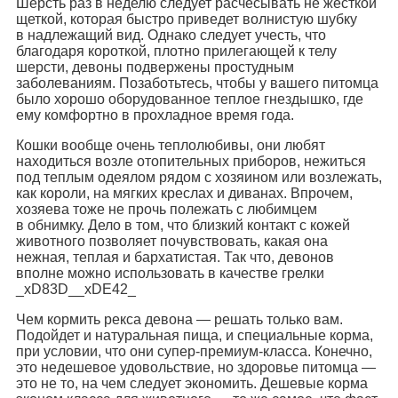
Шерсть раз в неделю следует расчесывать не жесткой
щеткой, которая быстро приведет волнистую шубку
в надлежащий вид. Однако следует учесть, что
благодаря короткой, плотно прилегающей к телу
шерсти, девоны подвержены простудным
заболеваниям. Позаботьтесь, чтобы у вашего питомца
было хорошо оборудованное теплое гнездышко, где
ему комфортно в прохладное время года.
Кошки вообще очень теплолюбивы, они любят
находиться возле отопительных приборов, нежиться
под теплым одеялом рядом с хозяином или возлежать,
как короли, на мягких креслах и диванах. Впрочем,
хозяева тоже не прочь полежать с любимцем
в обнимку. Дело в том, что близкий контакт с кожей
животного позволяет почувствовать, какая она
нежная, теплая и бархатистая. Так что, девонов
вполне можно использовать в качестве грелки
_xD83D__xDE42_
Чем кормить рекса девона — решать только вам.
Подойдет и натуральная пища, и специальные корма,
при условии, что они супер-премиум-класса. Конечно,
это недешевое удовольствие, но здоровье питомца —
это не то, на чем следует экономить. Дешевые корма