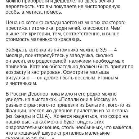
можно приобрести и дешевле, но здесь велика
вероятность, что вы покупаете не чистопородную
особь, а метиса, помесь.
Цена на котенка складывается из многих факторов:
престижа питомника, родителей, классности. Чем
выше эти критерии, тем, соответственно, и выше
стоимость маленького красавца.
Забирать котенка из питомника можно в 3,5 — 4
месяца, поинтересуйтесь у заводчика, сколько
он весит, его родословной, наличием необходимых
прививок. Котенок обязательно должен быть привит по
возрасту и кастрирован. Осмотрите малыша
визуально — он должен быть веселым, игривым
и чистеньким.
В России Девонов пока мало и его редко можно
увидеть на выставках. «Попали они в Москву из
разных стран: кого-то привезли из Бельгии , кого-то из
Франции, несколько девонов прилетели из-за океана
(из Канады и США). Хочется надеяться, что скоро на
наших выставках можно будет видеть этих
очаровательных кошек, столь необычных, что кажется,
что в кошачьей шкуре спрятались маленькие
сказочные эльфы…»