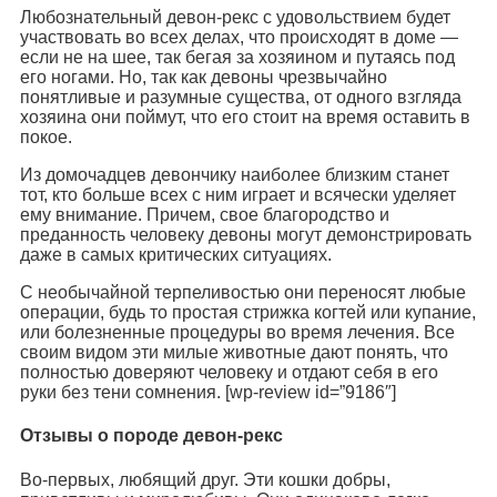
Любознательный девон-рекс с удовольствием будет
участвовать во всех делах, что происходят в доме —
если не на шее, так бегая за хозяином и путаясь под
его ногами. Но, так как девоны чрезвычайно
понятливые и разумные существа, от одного взгляда
хозяина они поймут, что его стоит на время оставить в
покое.
Из домочадцев девончику наиболее близким станет
тот, кто больше всех с ним играет и всячески уделяет
ему внимание. Причем, свое благородство и
преданность человеку девоны могут демонстрировать
даже в самых критических ситуациях.
С необычайной терпеливостью они переносят любые
операции, будь то простая стрижка когтей или купание,
или болезненные процедуры во время лечения. Все
своим видом эти милые животные дают понять, что
полностью доверяют человеку и отдают себя в его
руки без тени сомнения. [wp-review id=”9186″]
Отзывы о породе девон-рекс
Во-первых, любящий друг. Эти кошки добры,