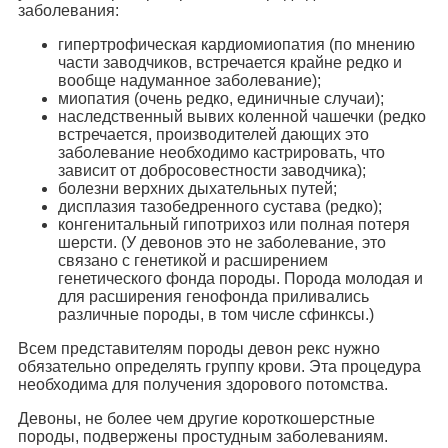
заболевания:
гипертрофическая кардиомиопатия (по мнению
части заводчиков, встречается крайне редко и
вообще надуманное заболевание);
миопатия (очень редко, единичные случаи);
наследственный вывих коленной чашечки (редко
встречается, производителей дающих это
заболевание необходимо кастрировать, что
зависит от добросовестности заводчика);
болезни верхних дыхательных путей;
дисплазия тазобедренного сустава (редко);
конгенитальный гипотрихоз или полная потеря
шерсти. (У девонов это не заболевание, это
связано с генетикой и расширением
генетического фонда породы. Порода молодая и
для расширения генофонда приливались
различные породы, в том числе сфинксы.)
Всем представителям породы девон рекс нужно
обязательно определять группу крови. Эта процедура
необходима для получения здорового потомства.
Девоны, не более чем другие короткошерстные
породы, подвержены простудным заболеваниям.