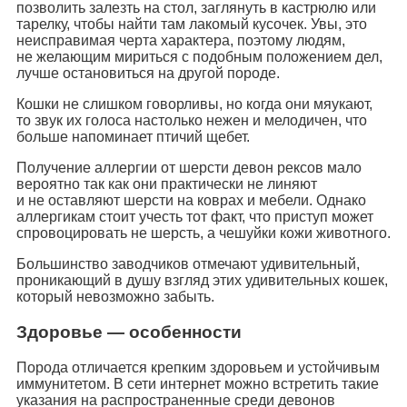
позволить залезть на стол, заглянуть в кастрюлю или
тарелку, чтобы найти там лакомый кусочек. Увы, это
неисправимая черта характера, поэтому людям,
не желающим мириться с подобным положением дел,
лучше остановиться на другой породе.
Кошки не слишком говорливы, но когда они мяукают,
то звук их голоса настолько нежен и мелодичен, что
больше напоминает птичий щебет.
Получение аллергии от шерсти девон рексов мало
вероятно так как они практически не линяют
и не оставляют шерсти на коврах и мебели. Однако
аллергикам стоит учесть тот факт, что приступ может
спровоцировать не шерсть, а чешуйки кожи животного.
Большинство заводчиков отмечают удивительный,
проникающий в душу взгляд этих удивительных кошек,
который невозможно забыть.
Здоровье — особенности
Порода отличается крепким здоровьем и устойчивым
иммунитетом. В сети интернет можно встретить такие
указания на распространенные среди девонов