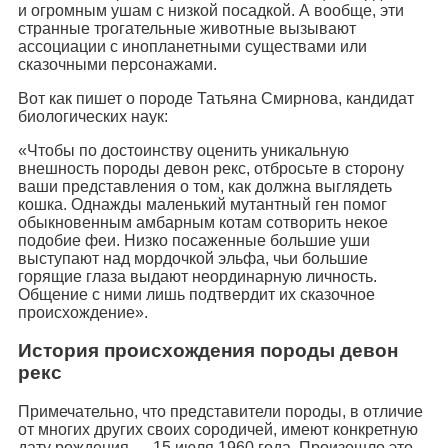
и огромным ушам с низкой посадкой. А вообще, эти
странные трогательные животные вызывают
ассоциации с инопланетными существами или
сказочными персонажами.
Вот как пишет о породе Татьяна Смирнова, кандидат
биологических наук:
«Чтобы по достоинству оценить уникальную
внешность породы девон рекс, отбросьте в сторону
ваши представления о том, как должна выглядеть
кошка. Однажды маленький мутантный ген помог
обыкновенным амбарным котам сотворить некое
подобие феи. Низко посаженные большие уши
выступают над мордочкой эльфа, чьи большие
горящие глаза выдают неординарную личность.
Общение с ними лишь подтвердит их сказочное
происхождение».
История происхождения породы девон
рекс
Примечательно, что представители породы, в отличие
от многих других своих сородичей, имеют конкретную
дату рождения — 15 июля 1960 года. Произошло это