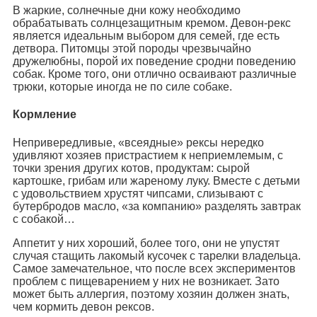
В жаркие, солнечные дни кожу необходимо
обрабатывать солнцезащитным кремом. Девон-рекс
является идеальным выбором для семей, где есть
детвора. Питомцы этой породы чрезвычайно
дружелюбны, порой их поведение сродни поведению
собак. Кроме того, они отлично осваивают различные
трюки, которые иногда не по силе собаке.
Кормление
Непривередливые, «всеядные» рексы нередко
удивляют хозяев пристрастием к неприемлемым, с
точки зрения других котов, продуктам: сырой
картошке, грибам или жареному луку. Вместе с детьми
с удовольствием хрустят чипсами, слизывают с
бутербродов масло, «за компанию» разделять завтрак
с собакой…
Аппетит у них хороший, более того, они не упустят
случая стащить лакомый кусочек с тарелки владельца.
Самое замечательное, что после всех экспериментов
проблем с пищеварением у них не возникает. Зато
может быть аллергия, поэтому хозяин должен знать,
чем кормить девон рексов.