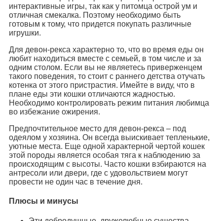
интерактивные игры, так как у питомца острой ум и
отличная смекалка. Поэтому необходимо быть
готовым к тому, что придется покупать различные
игрушки.
Для девон-рекса характерно то, что во время еды он
любит находиться вместе с семьей, в том числе и за
одним столом. Если вы не являетесь приверженцем
такого поведения, то стоит с раннего детства отучать
котенка от этого пристрастия. Имейте в виду, что в
плане еды эти кошки отличаются жадностью.
Необходимо контролировать режим питания любимца
во избежание ожирения.
Предпочтительное место для девон-рекса – под
одеялом у хозяина. Он всегда выискивает тепленькие,
уютные места. Еще одной характерной чертой кошек
этой породы является особая тяга к наблюдению за
происходящим с высоты. Часто кошки взбираются на
антресоли или двери, где с удовольствием могут
провести не один час в течение дня.
Плюсы и минусы
Эти добродушные, дружелюбные существа,