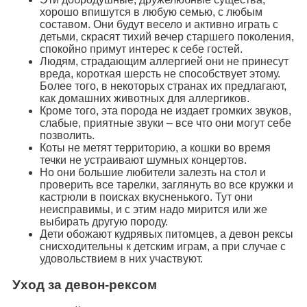
хорошо впишутся в любую семью, с любым
составом. Они будут весело и активно играть с
детьми, скрасят тихий вечер старшего поколения,
спокойно примут интерес к себе гостей.
Людям, страдающим аллергией они не принесут
вреда, короткая шерсть не способствует этому.
Более того, в некоторых странах их предлагают,
как домашних животных для аллергиков.
Кроме того, эта порода не издает громких звуков,
слабые, приятные звуки – все что они могут себе
позволить.
Коты не метят территорию, а кошки во время
течки не устраивают шумных концертов.
Но они большие любители залезть на стол и
проверить все тарелки, заглянуть во все кружки и
кастрюли в поисках вкусненького. Тут они
неисправимы, и с этим надо мирится или же
выбирать другую породу.
Дети обожают кудрявых питомцев, а девон рексы
снисходительны к детским играм, а при случае с
удовольствием в них участвуют.
Уход за девон-рексом