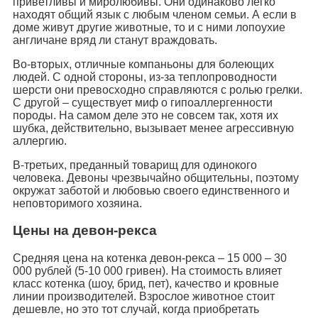
приветливы и миролюбивы. Они одинаково легко
находят общий язык с любым членом семьи. А если в
доме живут другие животные, то и с ними лопоухие
англичане вряд ли станут враждовать.
Во-вторых, отличные компаньоны для болеющих
людей. С одной стороны, из-за теплопроводности
шерсти они превосходно справляются с ролью грелки.
С другой – существует миф о гипоаллергенности
породы. На самом деле это не совсем так, хотя их
шубка, действительно, вызывает менее агрессивную
аллергию.
В-третьих, преданный товарищ для одинокого
человека. Девоны чрезвычайно общительны, поэтому
окружат заботой и любовью своего единственного и
неповторимого хозяина.
Цены на девон-рекса
Средняя цена на котенка девон-рекса – 15 000 – 30
000 рублей (5-10 000 гривен). На стоимость влияет
класс котенка (шоу, брид, пет), качество и кровные
линии производителей. Взрослое животное стоит
дешевле, но это тот случай, когда приобретать