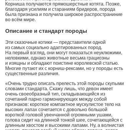
Корниша получаются прямошерстные котята. Позже,
благодаря усилиям и стараниям бридеров, порода
была признана и получила широкое распространиние
во всём мире.
Описание и стандарт породы
Эти сказочные котики — представители одной
из самых социально адаптированных пород.
На первый взгляд, они могут показаться неуклюжими,
неловкими, однако животные весьма грациозны
и изящны и обладают поистине королевской статью.
Многие путают их с корниш-рексами, но у породы есть
существенные различия.
«Очень трудно описать прелесть этой породы скупыми
словами стандарта. Скажу лишь, что девон имеет
очень своеобразный тип, складывающийся из
сочетаний парно гармонирующих между собой
признаков: короткое компактное мускулистое тело на
высоких лапах сочетается с довольно большой
короткой головой увенчанной огромными ушами,
голова сидит на длинной тонкой шее, сочетающейся с
длинным хвостом и высокими лапами. Ну, а волнистая