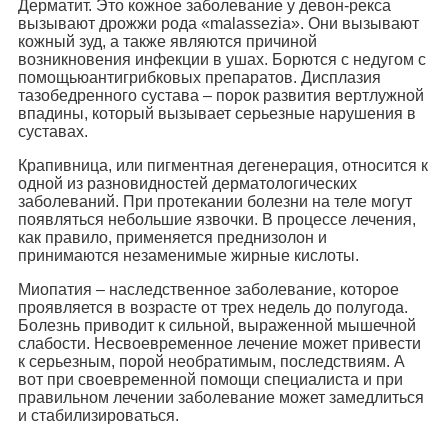
Дерматит. Это кожное заболевание у девон-рекса
вызывают дрожжи рода «malassezia». Они вызывают
кожный зуд, а также являются причиной
возникновения инфекции в ушах. Борются с недугом с
помощьюантигрибковых препаратов. Дисплазия
тазобедренного сустава – порок развития вертлужной
впадины, который вызывает серьезные нарушения в
суставах.
Крапивница, или пигментная дегенерация, относится к
одной из разновидностей дерматологических
заболеваний. При протекании болезни на теле могут
появляться небольшие язвочки. В процессе лечения,
как правило, применяется преднизолон и
принимаются незаменимые жирные кислоты.
Миопатия – наследственное заболевание, которое
проявляется в возрасте от трех недель до полугода.
Болезнь приводит к сильной, выраженной мышечной
слабости. Несвоевременное лечение может привести
к серьезным, порой необратимым, последствиям. А
вот при своевременной помощи специалиста и при
правильном лечении заболевание может замедлиться
и стабилизироваться.