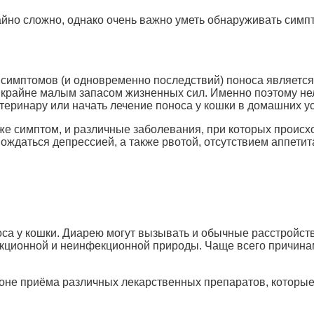
йно сложно, однако очень важно уметь обнаруживать симп
 симптомов (и одновременно последствий) поноса являетс
я крайне малым запасом жизненных сил. Именно поэтому не
етеринару или начать лечение поноса у кошки в домашних у
уже симптом, и различные заболевания, при которых происх
ождаться депрессией, а также рвотой, отсутствием аппетит
са у кошки. Диарею могут вызывать и обычные расстройст
кционной и неинфекционной природы. Чаще всего причинами
оне приёма различных лекарственных препаратов, которые