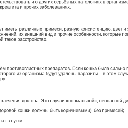
етельствовать и о других серьёзных патологиях в организ
нкреатита и прочих заболеваниях.
ут иметь различные примеси, разную консистенцию, цвет и 
нений, их внешний вид и прочие особенности, которые пом
й такое расстройство.
риём противоглистных препаратов. Если кошка была сильно
оторого из организма будут удалены паразиты – в этом слу
ру.
ивлечения доктора. Это случаи «нормальной», неопасной д
доровой кошки должны быть коричневыми), без примесей;
аз в сутки.