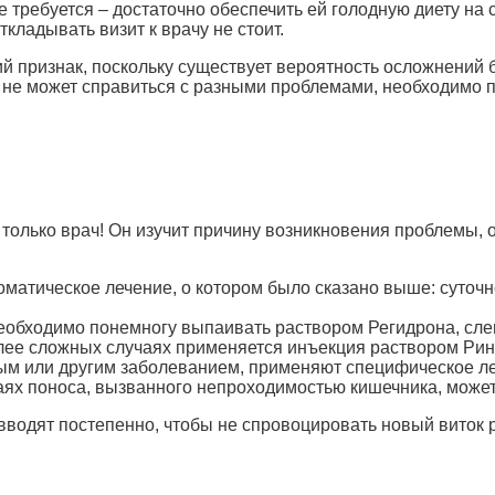
е требуется – достаточно обеспечить ей голодную диету на с
кладывать визит к врачу не стоит.
й признак, поскольку существует вероятность осложнений 
ё не может справиться с разными проблемами, необходимо 
только врач! Он изучит причину возникновения проблемы, о
матическое лечение, о котором было сказано выше: суточно
обходимо понемногу выпаивать раствором Регидрона, сле
лее сложных случаях применяется инъекция раствором Рин
м или другим заболеванием, применяют специфическое ле
аях поноса, вызванного непроходимостью кишечника, може
вводят постепенно, чтобы не спровоцировать новый виток 