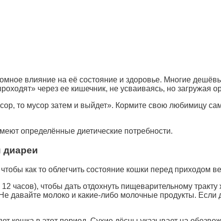
громное влияние на её состояние и здоровье. Многие дешё
роходят» через ее кишечник, не усваиваясь, но загружая 
сор, то мусор затем и выйдет». Кормите свою любимицу са
меют определённые диетические потребности.
и диареи
 чтобы как то облегчить состояние кошки перед приходом в
е 12 часов), чтобы дать отдохнуть пищеварительному тракту
Не давайте молоко и какие-либо молочные продукты. Если д
ет кошка в этот период. Сухие дёсны указывает на обезв