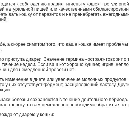
дится к соблюдению правил гигиены у кошек – регулярной
щей натуральной пищей или качественными сбалансированн
батывать кошку от паразитов и не пренебрегать ежегодным
ний.
ебе, а скорее симптом того, что ваша кошка имеет проблем
.
ого приступа диареи. Значение термина «острая» говорит о 
в течение недели. Если ваш кот хорошо кушает, игрив, непло
ичин для немедленной тревоги нет.
ь изменение в диете или увеличение молочных продуктов, т
что у них отсутствует фермент, расщепляющий лактозу. Др
кции.
знаки болезни сохраняются в течение длительного периода. 
ас тревогу, то вам немедленно необходимо обратиться к вр
вождают диарею у кошки: