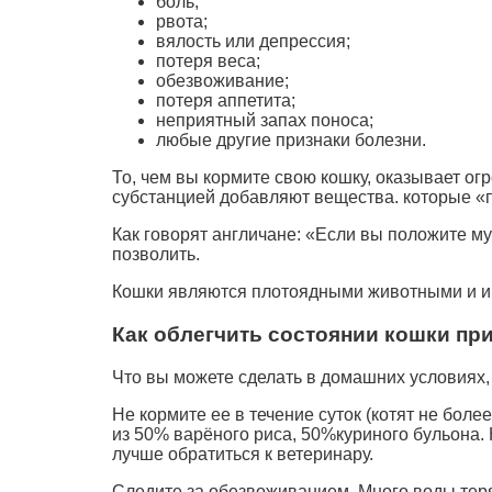
боль;
рвота;
вялость или депрессия;
потеря веса;
обезвоживание;
потеря аппетита;
неприятный запах поноса;
любые другие признаки болезни.
То, чем вы кормите свою кошку, оказывает о
субстанцией добавляют вещества. которые «п
Как говорят англичане: «Если вы положите му
позволить.
Кошки являются плотоядными животными и и
Как облегчить состоянии кошки пр
Что вы можете сделать в домашних условиях,
Не кормите ее в течение суток (котят не боле
из 50% варёного риса, 50%куриного бульона. 
лучше обратиться к ветеринару.
Следите за обезвоживанием. Много воды теря