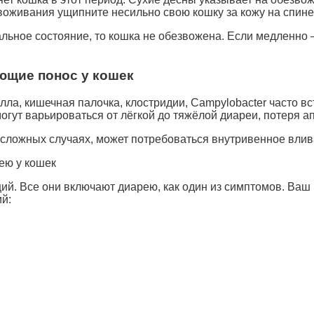
звоживания ущипните несильно свою кошку за кожу на спине
льное состояние, то кошка не обезвожена. Если медленно
ющие понос у кошек
ла, кишечная палочка, клостридии, Campylobacter часто в
ут варьироваться от лёгкой до тяжёлой диареи, потеря апп
в сложных случаях, может потребоваться внутривенное вл
ею у кошек
ий. Все они включают диарею, как один из симптомов. Ваш
й: