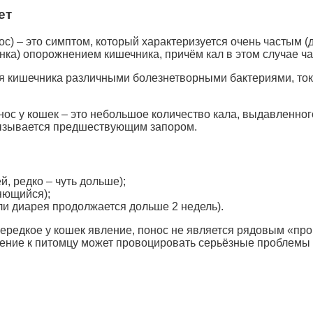
ет
ос) – это симптом, который характеризуется очень частым (
тёнка) опорожнением кишечника, причём кал в этом случае ч
я кишечника различными болезнетворными бактериями, токс
с у кошек – это небольшое количество кала, выдавленного
 вызывается предшествующим запором.
й, редко – чуть дольше);
яющийся);
сли диарея продолжается дольше 2 недель).
 нередкое у кошек явление, понос не является рядовым «пр
ение к питомцу может провоцировать серьёзные проблемы 