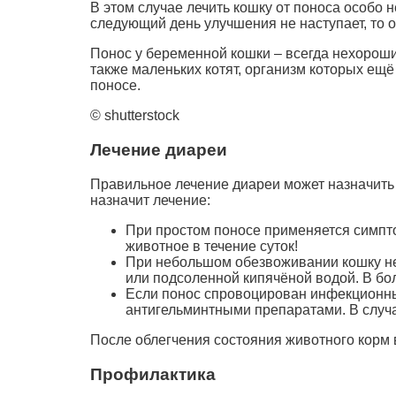
В этом случае лечить кошку от поноса особо н
следующий день улучшения не наступает, то от
Понос у беременной кошки – всегда нехороши
также маленьких котят, организм которых ещ
поносе.
© shutterstock
Лечение диареи
Правильное лечение диареи может назначить 
назначит лечение:
При простом поносе применяется симпто
животное в течение суток!
При небольшом обезвоживании кошку не
или подсоленной кипячёной водой. В бо
Если понос спровоцирован инфекционны
антигельминтными препаратами. В случ
После облегчения состояния животного корм 
Профилактика