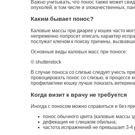
Важно учитывать, что понос также может свид
опухолей, в том числе и злокачественных, па
Каким бывает понос?
Каловые массы при диарее у кошек часто мог
непременно попросит описать характер испраж
послужат ключом к поиску причины, вызвавше
Основные виды каловых масс при поносе:
© shutterstock
В случае поноса со слизью следует учесть п
провоцировать понос со слизью, в процессе к
профилактики кошку лучше показать ветерина
Когда визит к врачу не требуется
Иногда с поносом можно справиться и без пр
понос обычного цвета (каловые массы з
дефекация не слишком обильна;
частота испражнений не превышает 3-4 р