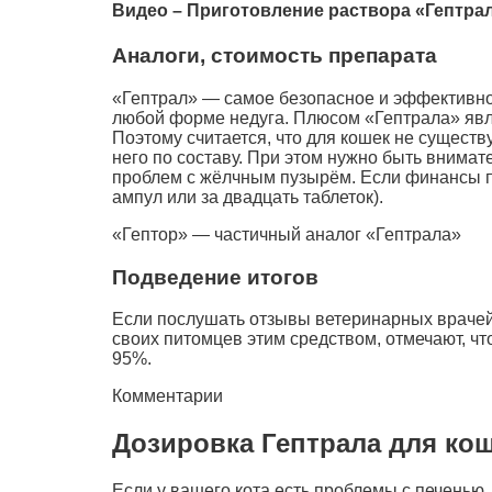
Видео – Приготовление раствора «Гептра
Аналоги, стоимость препарата
«Гептрал» — самое безопасное и эффективное
любой форме недуга. Плюсом «Гептрала» явля
Поэтому считается, что для кошек не сущест
него по составу. При этом нужно быть внимат
проблем с жёлчным пузырём. Если финансы по
ампул или за двадцать таблеток).
«Гептор» — частичный аналог «Гептрала»
Подведение итогов
Если послушать отзывы ветеринарных врачей 
своих питомцев этим средством, отмечают, чт
95%.
Комментарии
Дозировка Гептрала для ко
Если у вашего кота есть проблемы с печенью,