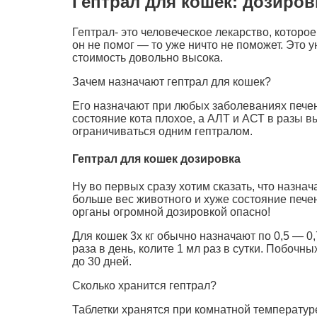
Гептрал для кошек: дозиров
Гептрал- это человеческое лекарство, котор
он не помог — то уже ничто не поможет. Это у
стоимость довольно высока.
Зачем назначают гептрал для кошек?
Его назначают при любых заболеваниях печени
состояние кота плохое, а АЛТ и АСТ в разы
ограничиваться одним гептралом.
Гептрал для кошек дозировка
Ну во первых сразу хотим сказать, что назнач
больше вес животного и хуже состояние печен
органы огромной дозировкой опасно!
Для кошек 3х кг обычно назначают по 0,5 — 0,
раза в день, колите 1 мл раз в сутки. Побоч
до 30 дней.
Сколько хранится гептрал?
Таблетки хранятся при комнатной температуре