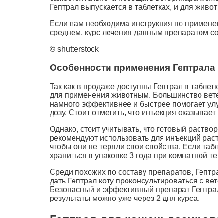
Гептрал выпускается в таблетках, и для животн
Если вам необходима инструкция по применени
среднем, курс лечения данным препаратом сос
© shutterstock
Особенности применения Гептрала
Так как в продаже доступны Гептрал в табле
для применения животным. Большинство вете
намного эффективнее и быстрее помогает улуч
дозу. Стоит отметить, что инъекция оказывае
Однако, стоит учитывать, что готовый раство
рекомендуют использовать для инъекций раст
чтобы они не теряли свои свойства. Если таб
храниться в упаковке 3 года при комнатной т
Среди похожих по составу препаратов, Гептра
дать Гептрал коту проконсультироваться с ве
Безопасный и эффективный препарат Гептрал
результаты можно уже через 2 дня курса.