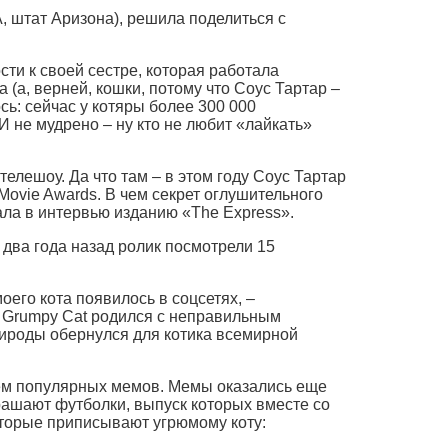
, штат Аризона), решила поделиться с
ости к своей сестре, которая работала
а, верней, кошки, потому что Соус Тартар –
сь: сейчас у котяры более 300 000
 не мудрено – ну кто не любит «лайкать»
телешоу. Да что там – в этом году Соус Тартар
ovie Awards. В чем секрет оглушительного
ала в интервью изданию «The Express».
ва года назад ролик посмотрели 15
оего кота появилось в соцсетях, –
. Grumpy Cat родился с неправильным
рироды обернулся для котика всемирной
оем популярных мемов. Мемы оказались еще
рашают футболки, выпуск которых вместе со
торые приписывают угрюмому коту: