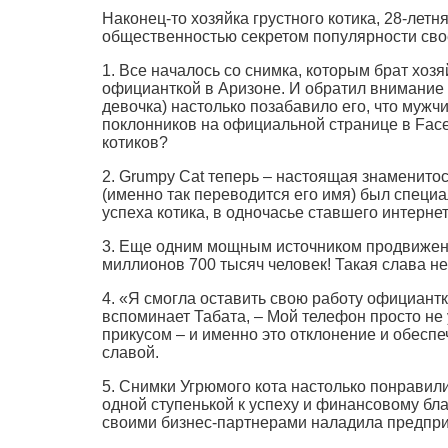
Наконец-то хозяйка грустного котика, 28-лет
общественностью секретом популярности сво
1. Все началось со снимка, которым брат хозя
официанткой в Аризоне. И обратил внимание 
девочка) настолько позабавило его, что мужч
поклонников на официальной странице в Faceb
котиков?
2. Grumpy Cat теперь – настоящая знаменитост
(именно так переводится его имя) был специ
успеха котика, в одночасье ставшего интерне
3. Еще одним мощным источником продвижени
миллионов 700 тысяч человек! Такая слава н
4. «Я смогла оставить свою работу официантки
вспоминает Табата, – Мой телефон просто не
прикусом – и именно это отклонение и обесп
славой.
5. Снимки Угрюмого кота настолько понравил
одной ступенькой к успеху и финансовому бл
своими бизнес-партнерами наладила предпри