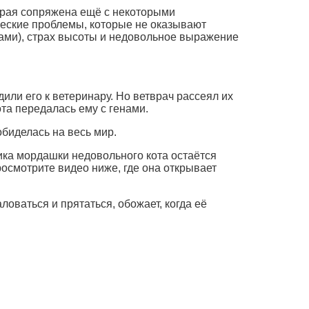
орая сопряжена ещё с некоторыми
ческие проблемы, которые не оказывают
гами), страх высоты и недовольное выражение
или его к ветеринару. Но ветврач рассеял их
ота передалась ему с генами.
биделась на весь мир.
ика мордашки недовольного кота остаётся
росмотрите видео ниже, где она открывает
оваться и прятаться, обожает, когда её