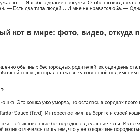
ужасно. — Я люблю долгие прогулки. Особенно когда их с
ей. — Есть два типа людей… И мне не нравятся оба. — Одн
й кот в мире: фото, видео, откуда 
шенно обычных беспородных родителей, за один день стала
бычной кошке, которая стала всем известной под именем 
о?
 кошка. Эта кошка уже умерла, но осталась в сердцах всего 
rdar Sauce (Tard). Интересное имя, выберите и своей кош
ошки – обыкновенные беспородные домашние коты. Из всех к
ой котик отличался лишь тем, что у него короткие породисты