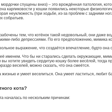
 мордочки спущены вниз) – это врождённая патология, кот
ена карликовости у кошки появились некоторые физиологи
орая неуклюжесть (при ходьбе, из-за проблем с задними но
их собратьев.
забочены тем, что котёнок такой недовольный, они даже вод
 какими-либо депрессиями. По его предположению, мимика к
ольное выражение, что создаётся впечатление, будто она о
 её именем. Что бы ни старались сделать окружающие, мим
и вы хотите увидеть сердитую кошку более весёлой, тогда п
раздо веселей, можно сказать, что она смеётся.
изнью и умеет веселиться. Она умеет ластиться, любит бал
тного кота?
а началась по нескольким причинам: