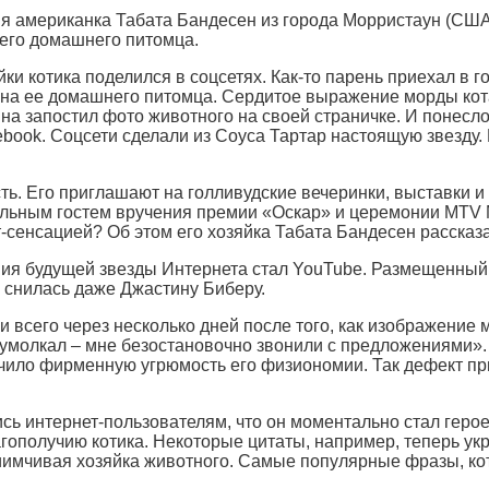
няя американка Табата Бандесен из города Морристаун (США
его домашнего питомца.
йки котика поделился в соцсетях. Как-то парень приехал в г
на ее домашнего питомца. Сердитое выражение морды кота (
ина запостил фото животного на своей страничке. И понесло
ook. Соцсети сделали из Соуса Тартар настоящую звезду. И
ь. Его приглашают на голливудские вечеринки, выставки и 
альным гостем вручения премии «Оскар» и церемонии MTV M
т-сенсацией? Об этом его хозяйка Табата Бандесен рассказ
я будущей звезды Интернета стал YouTube. Размещенный д
е снилась даже Джастину Биберу.
 всего через несколько дней после того, как изображение м
 умолкал – мне безостановочно звонили с предложениями»
ечило фирменную угрюмость его физиономии. Так дефект п
ись интернет-пользователям, что он моментально стал гер
агополучию котика. Некоторые цитаты, например, теперь ук
имчивая хозяйка животного. Самые популярные фразы, ко