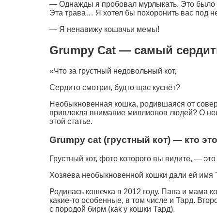
— Однажды я пробовал мурлыкать. Это было 
Эта трава… Я хотел бы похоронить вас под н
— Я ненавижу кошачьи мемы!
Grumpy Cat — самый сердиты
«Что за грустный недовольный кот,
Сердито смотрит, будто щас куснёт?
Необыкновенная кошка, родившаяся от совер
привлекла внимание миллионов людей? О нео
этой статье.
Grumpy cat (грустный кот) — кто эт
Грустный кот, фото которого вы видите, — это
Хозяева необыкновенной кошки дали ей имя Ta
Родилась кошечка в 2012 году. Папа и мама к
какие-то особенные, в том числе и Тард. Втор
с породой бирм (как у кошки Тард).