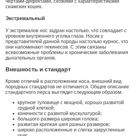
чертами-дефектами, схожими с характеристиками
сиамских кошек.
Экстремальный
У экстремалов нос задран настолько, что совпадает с
уровнем внутреннего уголка глаза. Носик у
представителей данной породы настолько курнос, что
они напоминают пекинесов. С этим связаны
всевозможные проблемы и хронические заболевания
дыхательных органов.
Внешность и стандарт
Кроме отличий в расположении носа, внешний вид
породных стандартов не отличается. Общее описание
стандартного перса выглядит следующим образом:
крупное туловище с мощной, хорошо развитой
грудной клеткой;
конечности с развитой мускулатурой;
большого размера широкая голова;
развитая крепкая шея разных размеров;
широко расположенные и слегка закругленные
уши;