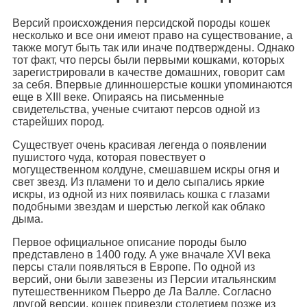
Версий происхождения персидской породы кошек
несколько и все они имеют право на существование, а
также могут быть так или иначе подтверждены. Однако
тот факт, что персы были первыми кошками, которых
зарегистрировали в качестве домашних, говорит сам
за себя. Впервые длинношерстые кошки упоминаются
еще в ХІІІ веке. Опираясь на письменные
свидетельства, ученые считают персов одной из
старейших пород.
Существует очень красивая легенда о появлении
пушистого чуда, которая повествует о
могущественном колдуне, смешавшем искры огня и
свет звезд. Из пламени то и дело сыпались яркие
искры, из одной из них появилась кошка с глазами
подобными звездам и шерстью легкой как облако
дыма.
Первое официальное описание породы было
представлено в 1400 году. А уже вначале XVI века
персы стали появляться в Европе. По одной из
версий, они были завезены из Персии итальянским
путешественником Пьерро де Ла Валле. Согласно
другой версии, кошек привезли столетием позже из