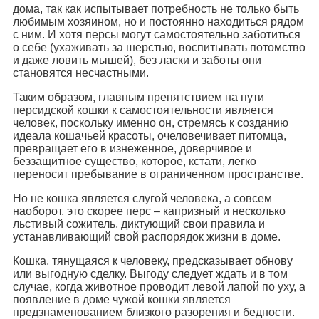
дома, так как испытывает потребность не только быть
любимым хозяином, но и постоянно находиться рядом
с ним. И хотя персы могут самостоятельно заботиться
о себе (ухаживать за шерстью, воспитывать потомство
и даже ловить мышей), без ласки и заботы они
становятся несчастными.
Таким образом, главным препятствием на пути
персидской кошки к самостоятельности является
человек, поскольку именно он, стремясь к созданию
идеала кошачьей красоты, очеловечивает питомца,
превращает его в изнеженное, доверчивое и
беззащитное существо, которое, кстати, легко
переносит пребывание в ограниченном пространстве.
Но не кошка является слугой человека, а совсем
наоборот, это скорее перс – капризный и несколько
льстивый сожитель, диктующий свои правила и
устанавливающий свой распорядок жизни в доме.
Кошка, тянущаяся к человеку, предсказывает обнову
или выгодную сделку. Выгоду следует ждать и в том
случае, когда животное проводит левой лапой по уху, а
появление в доме чужой кошки является
предзнаменованием близкого разорения и бедности.