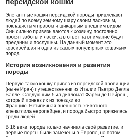
персидской кошки
Элегантные кошки персидской породы привлекают
людей по всему земному шару своим ласковым,
покладистым нравом и шикарным внешним видом.
Они сильно привязываются к хозяину, постоянно
просят заботы и ласки, а в ответ на внимание будут
преданны и послушны. На данный момент это
красивейшая и одна из самых популярных кошачьих
пород.
История возникновения и развития
породы
Первую такую кошку привез из персидской провинции
(ныне Иран) путешественник из Италии Пьетро Делла
Валле. Следующим был дипломат Фарби де Пейреш,
который привез их из поездки во
Францию. Нетипичная внешность животного
впечатлила европейцев, и порода быстро прижилась
среди людей.
В 16 веке порода только начинала своё развитие, и
первые персы были замечены в Европе, но потом