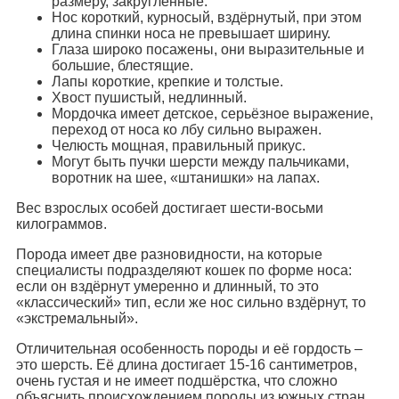
размеру, закругленные.
Нос короткий, курносый, вздёрнутый, при этом
длина спинки носа не превышает ширину.
Глаза широко посажены, они выразительные и
большие, блестящие.
Лапы короткие, крепкие и толстые.
Хвост пушистый, недлинный.
Мордочка имеет детское, серьёзное выражение,
переход от носа ко лбу сильно выражен.
Челюсть мощная, правильный прикус.
Могут быть пучки шерсти между пальчиками,
воротник на шее, «штанишки» на лапах.
Вес взрослых особей достигает шести-восьми
килограммов.
Порода имеет две разновидности, на которые
специалисты подразделяют кошек по форме носа:
если он вздёрнут умеренно и длинный, то это
«классический» тип, если же нос сильно вздёрнут, то
«экстремальный».
Отличительная особенность породы и её гордость –
это шерсть. Её длина достигает 15-16 сантиметров,
очень густая и не имеет подшёрстка, что сложно
объяснить происхождением породы из южных стран.