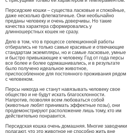
с присущими только ей характером и темпераментом.
Персидские кошки – существа ласковые и спокойные,
даже несколько флегматичные. Они необычайно
преданы человеку и очень доверчивы. Но такие
качества характера сформировались у
длинношерстных кошек не сразу.
Дело в том, что в процессе селекционной работы
отбирались не только самые красивые и отвечающие
стандартам экземпляры, но и самые ласковые, умные
и быстро привыкающие к человеку. Год от года персы
все более и более одомашнивались, и в результате
было получено идеальное животное,
приспособленное для постоянного проживания рядом
с человеком.
Персы никогда не станут навязывать человеку свое
общество и не будут искать благосклонности.
Напротив, позволяя всем любоваться собой
(животные любят принимать эффектные позы), они
продемонстрируют расположение лишь тому, кто им
действительно понравится.
Персидская кошка очень домашняя. Многие заводчики
полагают, что это животное не способно жить вне