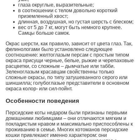
глаза округлые, выразительные;
в соотношении с телом довольно короткий
приземленный хвост;
длинная, воздушная, но густая шерсть с блеском;
вес от 5 до 7 кг, могут быть немного крупнее.
Самцы больше самок.
Окрас шерсти, как правило, зависит от цвета глаз. Так,
фелинологами было установлено следующее
соотношение: желтоглазым персам с простым типом
окраса присущи черные, белые, рыжие и черепаховые
расцветки, со сложным – дымчатые или табби.
Зеленоглазым красавцам свойственны только
сложные окрасы, по типу затушеванного серого или
шиншилла; голубоглазые представители в основном
окраса колор- или сил-пойнт.
Особенности поведения
Персидские коты недаром были признаны первыми
домашними любимцами – они отличаются мягким и
покладистым нравом и максимально приспособлены к
проживанию в семье. Многих котоманов персидские
кошки привлекают именно характером: они