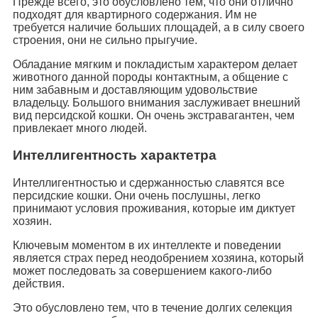
Прежде всего, это обусловлено тем, что они отлично
подходят для квартирного содержания. Им не
требуется наличие больших площадей, а в силу своего
строения, они не сильно прыгучие.
Обладание мягким и покладистым характером делает
животного данной породы контактным, а общение с
ним забавным и доставляющим удовольствие
владельцу. Большого внимания заслуживает внешний
вид персидской кошки. Он очень экстравагантен, чем
привлекает много людей.
Интеллигентность характетра
Интеллигентностью и сдержанностью славятся все
персидские кошки. Они очень послушны, легко
принимают условия проживания, которые им диктует
хозяин.
Ключевым моментом в их интеллекте и поведении
является страх перед неодобрением хозяина, который
может последовать за совершением какого-либо
действия.
Это обусловлено тем, что в течение долгих селекция