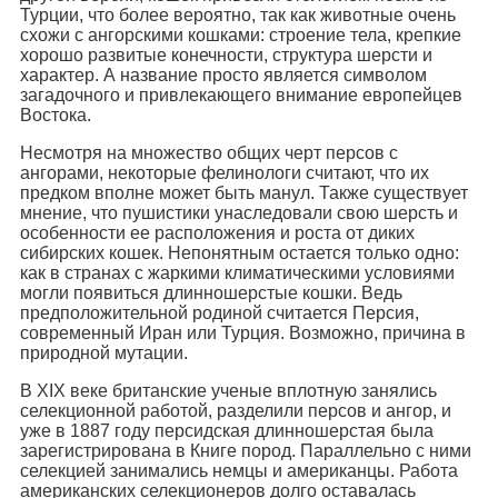
Турции, что более вероятно, так как животные очень
схожи с ангорскими кошками: строение тела, крепкие
хорошо развитые конечности, структура шерсти и
характер. А название просто является символом
загадочного и привлекающего внимание европейцев
Востока.
Несмотря на множество общих черт персов с
ангорами, некоторые фелинологи считают, что их
предком вполне может быть манул. Также существует
мнение, что пушистики унаследовали свою шерсть и
особенности ее расположения и роста от диких
сибирских кошек. Непонятным остается только одно:
как в странах с жаркими климатическими условиями
могли появиться длинношерстые кошки. Ведь
предположительной родиной считается Персия,
современный Иран или Турция. Возможно, причина в
природной мутации.
В ХІХ веке британские ученые вплотную занялись
селекционной работой, разделили персов и ангор, и
уже в 1887 году персидская длинношерстая была
зарегистрирована в Книге пород. Параллельно с ними
селекцией занимались немцы и американцы. Работа
американских селекционеров долго оставалась