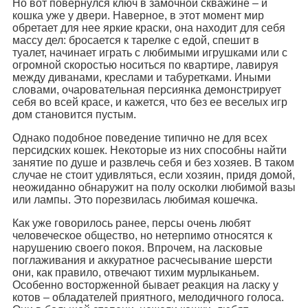
Но вот повернулся ключ в замочной скважине – и
кошка уже у двери. Наверное, в этот момент мир
обретает для нее яркие краски, она находит для себя
массу дел: бросается к тарелке с едой, спешит в
туалет, начинает играть с любимыми игрушками или с
огромной скоростью носиться по квартире, лавируя
между диванами, креслами и табуретками. Иными
словами, очаровательная персиянка демонстрирует
себя во всей красе, и кажется, что без ее веселых игр
дом становится пустым.
Однако подобное поведение типично не для всех
персидских кошек. Некоторые из них способны найти
занятие по душе и развлечь себя и без хозяев. В таком
случае не стоит удивляться, если хозяин, придя домой,
неожиданно обнаружит на полу осколки любимой вазы
или лампы. Это порезвилась любимая кошечка.
Как уже говорилось ранее, персы очень любят
человеческое общество, но нетерпимо относятся к
нарушению своего покоя. Впрочем, на ласковые
поглаживания и аккуратное расчесывание шерсти
они, как правило, отвечают тихим мурлыканьем.
Особенно восторженной бывает реакция на ласку у
котов – обладателей приятного, мелодичного голоса.