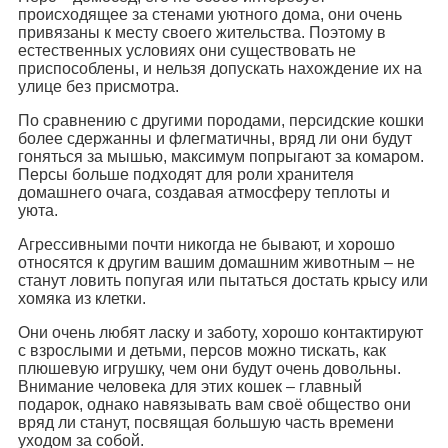
происходящее за стенами уютного дома, они очень
привязаны к месту своего жительства. Поэтому в
естественных условиях они существовать не
приспособлены, и нельзя допускать нахождение их на
улице без присмотра.
По сравнению с другими породами, персидские кошки
более сдержанны и флегматичны, вряд ли они будут
гоняться за мышью, максимум попрыгают за комаром.
Персы больше подходят для роли хранителя
домашнего очага, создавая атмосферу теплоты и
уюта.
Агрессивными почти никогда не бывают, и хорошо
относятся к другим вашим домашним животным – не
станут ловить попугая или пытаться достать крысу или
хомяка из клетки.
Они очень любят ласку и заботу, хорошо контактируют
с взрослыми и детьми, персов можно тискать, как
плюшевую игрушку, чем они будут очень довольны.
Внимание человека для этих кошек – главный
подарок, однако навязывать вам своё общество они
вряд ли станут, посвящая большую часть времени
уходом за собой.