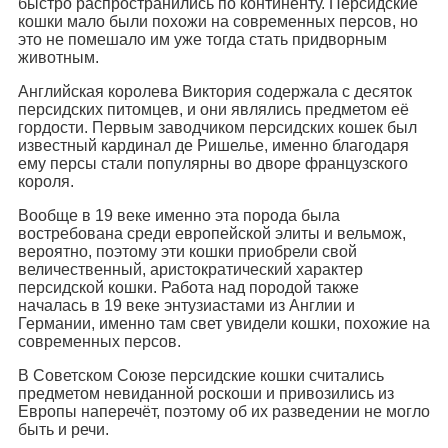
быстро распространились по континенту. Персидские
кошки мало были похожи на современных персов, но
это не помешало им уже тогда стать придворным
животным.
Английская королева Виктория содержала с десяток
персидских питомцев, и они являлись предметом её
гордости. Первым заводчиком персидских кошек был
известный кардинал де Ришелье, именно благодаря
ему персы стали популярны во дворе французского
короля.
Вообще в 19 веке именно эта порода была
востребована среди европейской элиты и вельмож,
вероятно, поэтому эти кошки приобрели свой
величественный, аристократический характер
персидской кошки. Работа над породой также
началась в 19 веке энтузиастами из Англии и
Германии, именно там свет увидели кошки, похожие на
современных персов.
В Советском Союзе персидские кошки считались
предметом невиданной роскоши и привозились из
Европы наперечёт, поэтому об их разведении не могло
быть и речи.