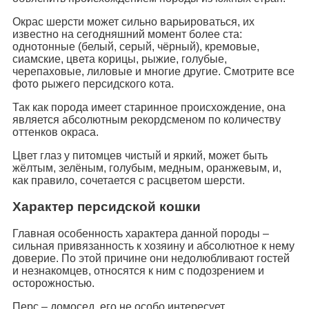
Окрас шерсти может сильно варьироваться, их
известно на сегодняшний момент более ста:
однотонные (белый, серый, чёрный), кремовые,
сиамские, цвета корицы, рыжие, голубые,
черепаховые, лиловые и многие другие. Смотрите все
фото рыжего персидского кота.
Так как порода имеет старинное происхождение, она
является абсолютным рекордсменом по количеству
оттенков окраса.
Цвет глаз у питомцев чистый и яркий, может быть
жёлтым, зелёным, голубым, медным, оранжевым, и,
как правило, сочетается с расцветом шерсти.
Характер персидской кошки
Главная особенность характера данной породы –
сильная привязанность к хозяину и абсолютное к нему
доверие. По этой причине они недолюбливают гостей
и незнакомцев, относятся к ним с подозрением и
осторожностью.
Перс – домосед, его не особо интересует