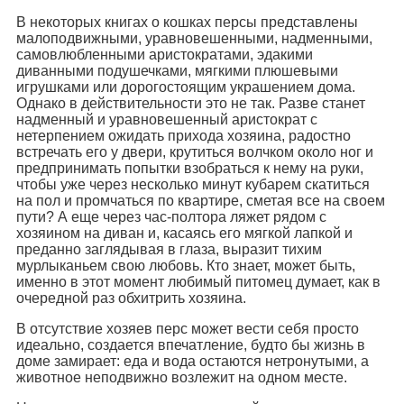
В некоторых книгах о кошках персы представлены
малоподвижными, уравновешенными, надменными,
самовлюбленными аристократами, эдакими
диванными подушечками, мягкими плюшевыми
игрушками или дорогостоящим украшением дома.
Однако в действительности это не так. Разве станет
надменный и уравновешенный аристократ с
нетерпением ожидать прихода хозяина, радостно
встречать его у двери, крутиться волчком около ног и
предпринимать попытки взобраться к нему на руки,
чтобы уже через несколько минут кубарем скатиться
на пол и промчаться по квартире, сметая все на своем
пути? А еще через час-полтора ляжет рядом с
хозяином на диван и, касаясь его мягкой лапкой и
преданно заглядывая в глаза, выразит тихим
мурлыканьем свою любовь. Кто знает, может быть,
именно в этот момент любимый питомец думает, как в
очередной раз обхитрить хозяина.
В отсутствие хозяев перс может вести себя просто
идеально, создается впечатление, будто бы жизнь в
доме замирает: еда и вода остаются нетронутыми, а
животное неподвижно возлежит на одном месте.