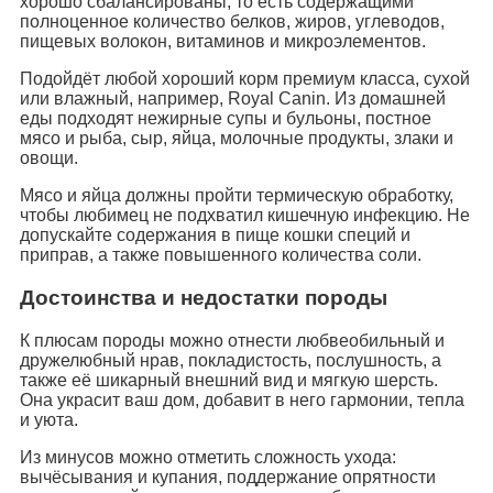
хорошо сбалансированы, то есть содержащими
полноценное количество белков, жиров, углеводов,
пищевых волокон, витаминов и микроэлементов.
Подойдёт любой хороший корм премиум класса, сухой
или влажный, например, Royal Canin. Из домашней
еды подходят нежирные супы и бульоны, постное
мясо и рыба, сыр, яйца, молочные продукты, злаки и
овощи.
Мясо и яйца должны пройти термическую обработку,
чтобы любимец не подхватил кишечную инфекцию. Не
допускайте содержания в пище кошки специй и
приправ, а также повышенного количества соли.
Достоинства и недостатки породы
К плюсам породы можно отнести любвеобильный и
дружелюбный нрав, покладистость, послушность, а
также её шикарный внешний вид и мягкую шерсть.
Она украсит ваш дом, добавит в него гармонии, тепла
и уюта.
Из минусов можно отметить сложность ухода:
вычёсывания и купания, поддержание опрятности