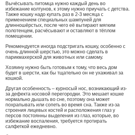
Вычёсывать питомца нужно каждый день во
избежание колтунов, к этому нужно приучать с детства.
Также кошку надо купать раз в 2-3 месяца с
применением специальных шампуней для
длинношёрстых, после чего её вытирают мягким
полотенцем, расчёсывают и оставляют в тёплом
помещении.
Рекомендуется иногда подстригать кошку, особенно с
очень длинной шерстью, это можно сделать в
парикмахерской для животных или самому.
Хозяину нужно быть готовым к тому, что весь дом
будет в шерсти, как бы тщательно он не ухаживал за
кошкой.
Другая особенность – курносый нос, возникающий из-
за дефекта носовой перегородки. Это мешает кошке
нормально дышать во сне, поэтому она может
похрапывать или сопеть во время сна. Также из-за
строения лицевых костей и расположения глаз у
персов постоянны выделения из глаз, которые, во
избежание воспаления, требуется протирать
салфеткой ежедневно.