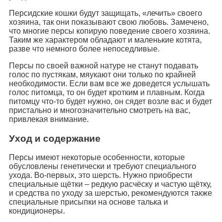
Персидские кошки будут защищать, «лечить» своего
хозяина, так они показывают свою любовь. Замечено,
что многие персы копирую поведение своего хозяина.
Таким же характером обладают и маленькие котята,
разве что немного более непоседливые.
Персы по своей важной натуре не станут подавать
голос по пустякам, мяукают они только по крайней
необходимости. Если вам все же доведется услышать
голос питомца, то он будет кротким и плавным. Когда
питомцу что-то будет нужно, он сядет возле вас и будет
пристально и многозначительно смотреть на вас,
привлекая внимание.
Уход и содержание
Персы имеют некоторые особенности, которые
обусловлены генетически и требуют специального
ухода. Во-первых, это шерсть. Нужно приобрести
специальные щётки – редкую расчёску и частую щётку,
и средства по уходу за шерстью, рекомендуются также
специальные присыпки на основе талька и
кондиционеры.