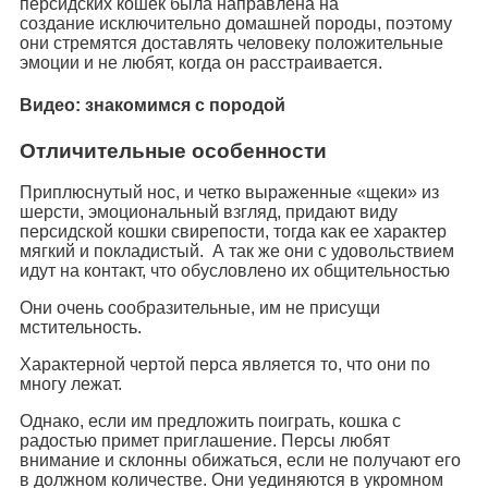
персидских кошек была направлена на
создание исключительно домашней породы, поэтому
они стремятся доставлять человеку положительные
эмоции и не любят, когда он расстраивается.
Видео: знакомимся с породой
Отличительные особенности
Приплюснутый нос, и четко выраженные «щеки» из
шерсти, эмоциональный взгляд, придают виду
персидской кошки свирепости, тогда как ее характер
мягкий и покладистый. А так же они с удовольствием
идут на контакт, что обусловлено их общительностью
Они очень сообразительные, им не присущи
мстительность.
Характерной чертой перса является то, что они по
многу лежат.
Однако, если им предложить поиграть, кошка с
радостью примет приглашение. Персы любят
внимание и склонны обижаться, если не получают его
в должном количестве. Они уединяются в укромном