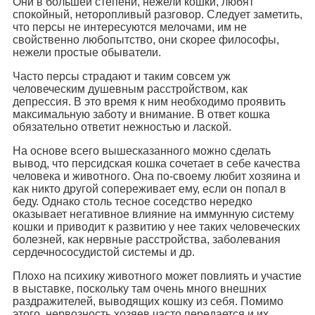
Они в большей степени, нежели кошки, любят
спокойный, неторопливый разговор. Следует заметить,
что персы не интересуются мелочами, им не
свойственно любопытство, они скорее философы,
нежели простые обыватели.
Часто персы страдают и таким совсем уж
человеческим душевным расстройством, как
депрессия. В это время к ним необходимо проявить
максимальную заботу и внимание. В ответ кошка
обязательно ответит нежностью и лаской.
На основе всего вышесказанного можно сделать
вывод, что персидская кошка сочетает в себе качества
человека и животного. Она по-своему любит хозяина и
как никто другой сопереживает ему, если он попал в
беду. Однако столь тесное соседство нередко
оказывает негативное влияние на иммунную систему
кошки и приводит к развитию у нее таких человеческих
болезней, как нервные расстройства, заболевания
сердечнососудистой системы и др.
Плохо на психику животного может повлиять и участие
в выставке, поскольку там очень много внешних
раздражителей, выводящих кошку из себя. Помимо
этого, нервозность хозяев часто передается и их