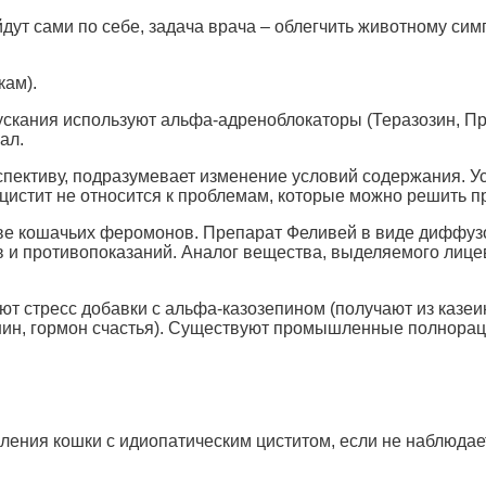
йдут сами по себе, задача врача – облегчить животному си
ам).
скания используют альфа-адреноблокаторы (Теразозин, Пр
ал.
пективу, подразумевает изменение условий содержания. Ус
цистит не относится к проблемам, которые можно решить 
ове кошачьих феромонов. Препарат Феливей в виде диффузо
 и противопоказаний. Аналог вещества, выделяемого лице
т стресс добавки с альфа-казозепином (получают из казеи
онин, гормон счастья). Существуют промышленные полнора
мления кошки с идиопатическим циститом, если не наблюда