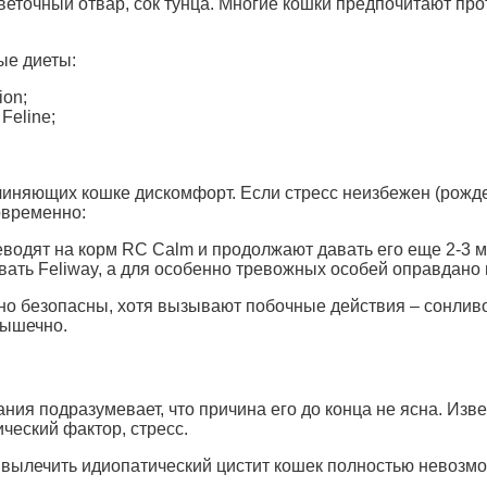
еточный отвар, сок тунца. Многие кошки предпочитают прот
ые диеты:
ion;
 Feline;
чиняющих кошке дискомфорт. Если стресс неизбежен (рожде
овременно:
еводят на корм RC Calm и продолжают давать его еще 2-3 м
вать Feliway, а для особенно тревожных особей оправдано
но безопасны, хотя вызывают побочные действия – сонлив
мышечно.
ия подразумевает, что причина его до конца не ясна. Извес
ческий фактор, стресс.
 вылечить идиопатический цистит кошек полностью невозм