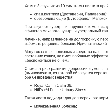
Хотя в 8 случаях из 10 симптомы цистита про
спазмолитики (Дротаверин, Папаверин);
обезболивающие (Буторфанол, Мелоксик
При закупорке уретры и нарушениях мочеиспу
сфинктер мочевого пузыря и уретральный кан
Лечение, направленное на долгосрочную перс
избежать рецидива болезни. Идиопатический 
Могут оказаться полезными средства на осн
состояние кошки, не имея побочных эффектов
«беспокоиться не о чем».
Снижают риск развития депрессии и уменьшаю
(аминокислота, из которой образуется серот
оба безвредных вещества:
Royal Canin Calm 36;
Hill’s c/d Feline Urinary Stress.
Такая диета подходит для долгосрочного кор
мочекаменная болезнь;