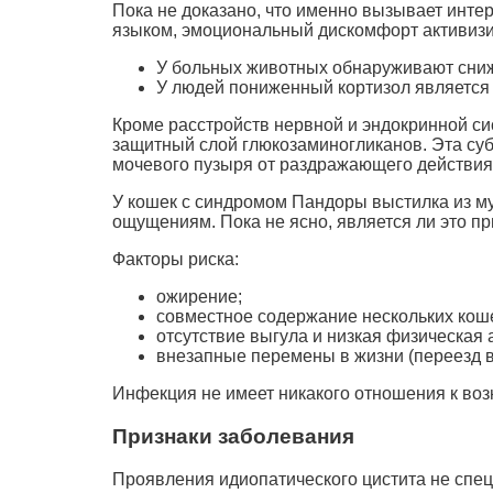
Пока не доказано, что именно вызывает инте
языком, эмоциональный дискомфорт активизи
У больных животных обнаруживают сниж
У людей пониженный кортизол является 
Кроме расстройств нервной и эндокринной си
защитный слой глюкозаминогликанов. Эта суб
мочевого пузыря от раздражающего действия
У кошек с синдромом Пандоры выстилка из м
ощущениям. Пока не ясно, является ли это п
Факторы риска:
ожирение;
совместное содержание нескольких кош
отсутствие выгула и низкая физическая 
внезапные перемены в жизни (переезд в
Инфекция не имеет никакого отношения к воз
Признаки заболевания
Проявления идиопатического цистита не спе