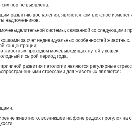
 сих пор не выявлена.
им развитию воспаления, является комплексное изменени
ты надпочечников.
и мочевыделительной системы, связанной со следующими п
ошками за счет индивидуальных особенностей животных. Из
ой концентрации;
а животных проходом мочевыводящих путей у кошек ;
холодный и сырой период года.
ричиной развития патологии являются регулярные стрессо
Распространенными стрессами для животных являются:
мцами.
рение животного, возникшее на фоне редких прогулок на с
кости.