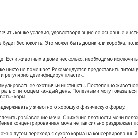
печить кошке условия, удовлетворяющие ее основные инст
е будет беспокоить. Это может быть домик или коробка, по
де. Если животных в доме несколько, необходимо исключить
шке никто не помешает. Рекомендуется предоставить питомц
 и регулярно дезинфицируя пластик.
имулировать ее охотничьи инстинкты. Постепенно животное 
грать с питомцем каждый день. Полезными могут оказаться
вать» корм.
оддерживать у животного хорошую физическую форму.
печить разбавление мочи. Снижение плотности мочи полож
Менее концентрированная моча не так сильно раздражает п
ожно путем перехода с сухого корма на консервированный.