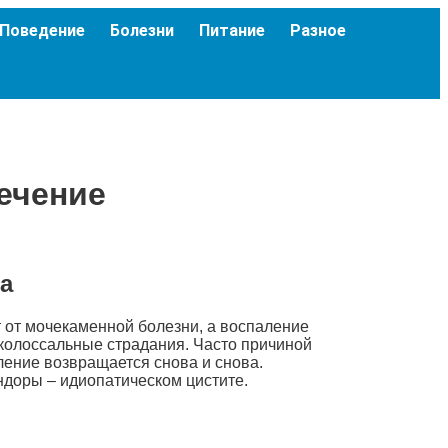
Поведение
Болезни
Питание
Разное
ечение
а
 от мочекаменной болезни, а воспаление
 колоссальные страдания. Часто причиной
ление возвращается снова и снова.
доры – идиопатическом цистите.