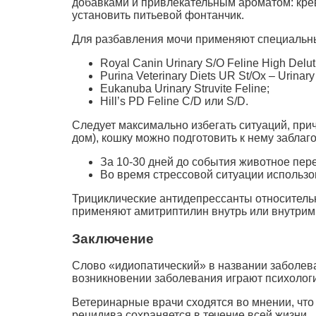
добавками и привлекательным ароматом: крев
установить питьевой фонтанчик.
Для разбавления мочи применяют специальн
Royal Canin Urinary S/O Feline High Delut
Purina Veterinary Diets UR St/Ox – Urinary
Eukanuba Urinary Struvite Feline;
Hill’s PD Feline C/D или S/D.
Следует максимально избегать ситуаций, при
дом), кошку можно подготовить к нему заблаг
За 10-30 дней до события животное пер
Во время стрессовой ситуации использо
Трициклические антидепрессанты относитель
применяют амитриптилин внутрь или внутри
Заключение
Слово «идиопатический» в названии заболеван
возникновении заболевания играют психологи
Ветеринарные врачи сходятся во мнении, что
рецидива сохраняется в течение всей жизни.