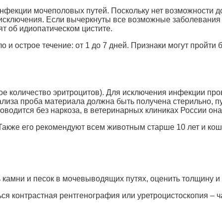
нфекции мочеполовых путей. Поскольку нет возможности д
 исключения. Если вычеркнуты все возможные заболевания 
т об идиопатическом цистите.
 и острое течение: от 1 до 7 дней. Признаки могут пройти
ое количество эритроцитов). Для исключения инфекции про
нализа проба материала должна быть получена стерильно, п
оводится без наркоза, в ветеринарных клиниках России она
 Также его рекомендуют всем животным старше 10 лет и ко
камни и песок в мочевыводящих путях, оценить толщину и 
ся контрастная рентгенография или уретроцистоскопия – ч