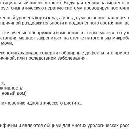
рстициальный цистит у кошек. Ведущая теория называет ос
рует симпатическую нервную систему, провоцируя постоя
енный уровень кортизола, а иногда уменьшение надпочечн
причиной раздражительности и подавленного состояния, ве
стем, ученые обнаружили изменения в стенке мочевого пу
станция мешает закрепиться на стенке патогенным микроб
 мочи.
укополисахаридов содержит обширные дефекты, что приво
ричиной, или последствием заболевания.
ек;
активность;
 новый дом).
никновению идиопатического цистита.
цифичны и являются общими для многих урологических расс