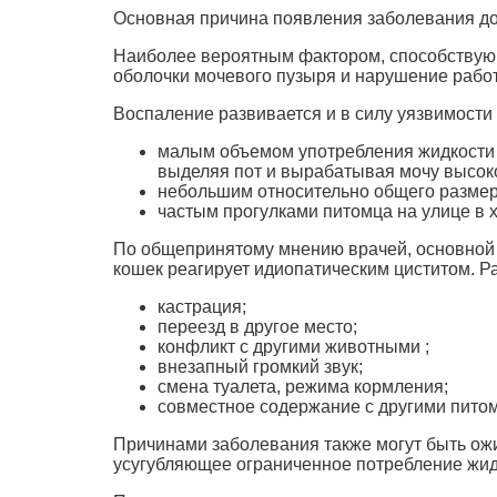
Основная причина появления заболевания до
Наиболее вероятным фактором, способствующ
оболочки мочевого пузыря и нарушение рабо
Воспаление развивается и в силу уязвимост
малым объемом употребления жидкости к
выделяя пот и вырабатывая мочу высок
небольшим относительно общего размер
частым прогулками питомца на улице в 
По общепринятому мнению врачей, основной п
кошек реагирует идиопатическим циститом. 
кастрация;
переезд в другое место;
конфликт с другими животными ;
внезапный громкий звук;
смена туалета, режима кормления;
совместное содержание с другими пито
Причинами заболевания также могут быть ожи
усугубляющее ограниченное потребление жид