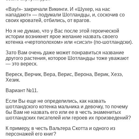
«Вау!»- закричали Викинги. И «Шухер, на нас
нападают» — подумали Шотландцы, и, соскочив со
своих кроватей, отбились, от врагов.
Но я не думаю, что у Вас после этой героической
истории возникнет ярое желание назвать своего
котенка «чертополохом» или «сисэл» (по-шотландски).
Зато Вам очень даже может понравиться название
другого растения, которое Шотландцы тоже уважают
— это вереск.
Вереск, Верчик, Вера, Верис, Верона, Верик, Хезэ,
Хезик.
Вариант №11.
Если Вы еще не определились, как назвать
шотландского котенка мальчика и девочку, то почему
бы Вам не назвать его или ее в честь знаменитых
шотландских писателей или героев их произведений?
К примеру, в честь Вальтера Скотта и одного из
персонажей его книг?