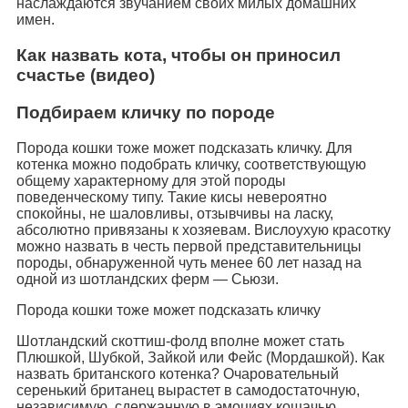
наслаждаются звучанием своих милых домашних
имен.
Как назвать кота, чтобы он приносил
счастье (видео)
Подбираем кличку по породе
Порода кошки тоже может подсказать кличку. Для
котенка можно подобрать кличку, соответствующую
общему характерному для этой породы
поведенческому типу. Такие кисы невероятно
спокойны, не шаловливы, отзывчивы на ласку,
абсолютно привязаны к хозяевам. Вислоухую красотку
можно назвать в честь первой представительницы
породы, обнаруженной чуть менее 60 лет назад на
одной из шотландских ферм — Сьюзи.
Порода кошки тоже может подсказать кличку
Шотландский скоттиш-фолд вполне может стать
Плюшкой, Шубкой, Зайкой или Фейс (Мордашкой). Как
назвать британского котенка? Очаровательный
серенький британец вырастет в самодостаточную,
независимую, сдержанную в эмоциях кошачью