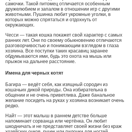
самочки. Такой питомец отличается особенным
дружелюбием и запалом в отношении игр с другими
животными. Пушинка любит укромные уголки, в
которых можно спрятаться и отдохнуть от
окружающих.
Чесси — такая кошка покажет свой характер с самых
ранних лет. Они по своему обыкновению отличаются
разговорчивостью и понимающим взглядом в глаза
хозяина. Все поступки таких красавиц заранее
обдумываются ими, будь это охота на мышь или
прыжок на дальнее расстояние.
Имена для черных котят
Багира — ведёт себя, как изящный сородич из
кошачьих дикой природы. Она избирательна в
общении и не очень приветлива. Даже банальное
желание посидеть на руках у хозяина возникает очень
редко.
Найт — этот малыш в раннем детстве больше
напоминает сорванца или чертёнка. Он любит
шкодничать и не представляет своей жизни без краж
хозяйских очков, ручек или пилочки для ногтей.