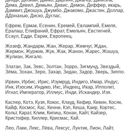
Дема, Девил, Демьян, Девис, Демон, Деффер, икарь,
Даммит, Джошуа, Джумбо, Джакомо, Джастин, Доллар,
ДДонахью, Диско, Дуглас.
Ефрем, Ермак, Есенин, Еремей, Евлампий, Емеля,
Ералаш, Епифаний, Ефрат, Емельян, Евстигней,
Есаул, Едди, Еврик, Европеец.
Жозеф, Жандарм, Жан, Жерар, Жемчуг, Ждан,
Жермон, Журжик, Жук, Жак, Жанон, Жарес, Жошуа,
Жулиан, Жигало.
Златан, Зак, Зевс, Золтан, Зорро, Зигмунд, Звездый,
Зёма, Зохан, Зеро, Захар, Зидан, Задор, Зверь, Зиппо.
Ирвин, Ирбис, Ирис, Изумруд, Индиго, Имар, Индус,
Инк, Изосим, Индико, Икс, Индеец, Икар, Ипполит,
Игнат, Император, Иллиус, Инди, Искандер, Изя.
Каспер, Котэ, Кузя, Кокос, Клауд, Кефир, Кевин, Косяк,
Кайф, Космос, Кас, Кенни, Кэп, Кеша, Каир, Кортес,
Кольт, Карат, Клим, Кипиш, Конан, Кайт, Кайзер,
Кристофер, Киллер, Крисмас, Кай.
Лео, Лаки, Лекс, Лёва, Лексус, Лунтик, Лион, Лайт,