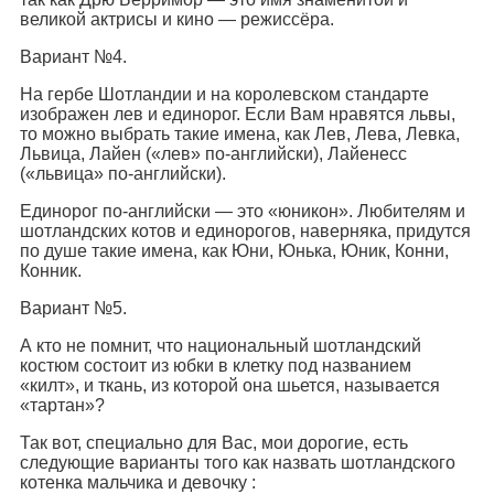
великой актрисы и кино — режиссёра.
Вариант №4.
На гербе Шотландии и на королевском стандарте
изображен лев и единорог. Если Вам нравятся львы,
то можно выбрать такие имена, как Лев, Лева, Левка,
Львица, Лайен («лев» по-английски), Лайенесс
(«львица» по-английски).
Единорог по-английски — это «юникон». Любителям и
шотландских котов и единорогов, наверняка, придутся
по душе такие имена, как Юни, Юнька, Юник, Конни,
Конник.
Вариант №5.
А кто не помнит, что национальный шотландский
костюм состоит из юбки в клетку под названием
«килт», и ткань, из которой она шьется, называется
«тартан»?
Так вот, специально для Вас, мои дорогие, есть
следующие варианты того как назвать шотландского
котенка мальчика и девочку :