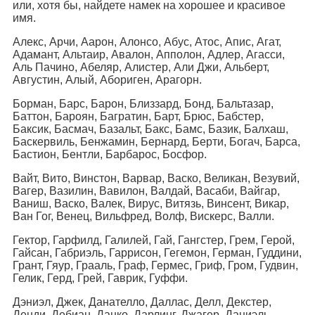
или, хотя бы, найдете намек на хорошее и красивое
имя.
Алекс, Арчи, Аарон, Алонсо, Абус, Атос, Апис, Агат,
Адамант, Альтаир, Авалон, Апполон, Адлер, Агасси,
Аль Пачино, Абеляр, Алистер, Али Джи, Альберт,
Августин, Алый, Абориген, Арагорн.
Борман, Барс, Барон, Близзард, Бонд, Бальтазар,
Баттон, Бароян, Багратин, Барт, Брюс, Бабстер,
Баксик, Басмач, Базальт, Бакс, Бамс, Базик, Балхаш,
Баскервиль, Бенжамин, Бернард, Берти, Богач, Барса,
Бастион, Бентли, Барбарос, Босфор.
Вайт, Вито, Винстон, Варвар, Васко, Великан, Везувий,
Вагер, Вазилин, Вавилон, Валдай, Васаби, Вайгар,
Ваниш, Васко, Валек, Вирус, Витязь, Винсент, Викар,
Ван Гог, Венец, Вильфред, Волф, Вискерс, Валли.
Гектор, Гарфилд, Галилей, Гай, Гангстер, Грем, Герой,
Гайсан, Габриэль, Гаррисон, Гегемон, Герман, Гуддини,
Грант, Гяур, Грааль, Граф, Гермес, Гриф, Гром, Гудвин,
Гелик, Герд, Грей, Гаврик, Гуффи.
Дэниэл, Джек, Данателло, Даллас, Делл, Декстер,
Денди, Дебиан, Данко, Дарлинг, Джагер, Даниэль,