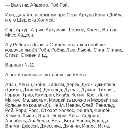
— Вальтик, Айвенго, Роб Рой.
Или, давайте вспомним про Сэра Артура Конан Дойла
и его Шерлока Холмса:
Сэр, Артур, Атрик, Артурчик, Шерлок, Холмс, Ватсон,
Мисс Хадсон.
А у Роберта Льюиса Стивенсона так и вообще
кошачье имя))) Роби, Робик, Лью, Льюис, Стив, Стивик,
Стиви, Стивен и т.д.
Вариант №12.
А вот и типичные шотландские имена:
Алан, Албан, Бойд, Вильям, Дерек, Джек, Джиллиан
(Джилл, Джилли), Дональд, Дуглас, Дункан, Гиллис,
Гордон, Грир, Камерон, Клайд, Колин, Крег, Льюс,
Магнус, Малькольм, Миррей (а можно и Мюррей (так
больше по кошачьи)), Нейл, Невин, Олей, Ренальд,
Рой, Рори, Росс, Стюарт, Уоллес, Фингал, Финлей,
Хэмиш, Хьюго, Эван, Эндрю, Алва, Андрина,
Аннабель, Арабелла, Бета, Бети, Бонни, Бренда,
Вилма, Джесси, Джессика, Джинни, Иннес, Исла,