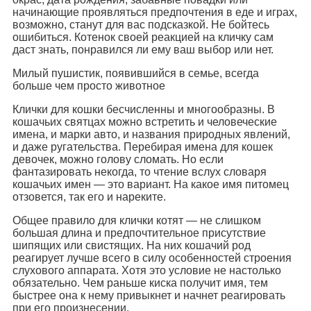
начинающие проявляться предпочтения в еде и играх,
возможно, станут для вас подсказкой. Не бойтесь
ошибиться. Котенок своей реакцией на кличку сам
даст знать, понравился ли ему ваш выбор или нет.
Милый пушистик, появившийся в семье, всегда
больше чем просто животное
Клички для кошки бесчисленны и многообразны. В
кошачьих святцах можно встретить и человеческие
имена, и марки авто, и названия природных явлений,
и даже ругательства. Перебирая имена для кошек
девочек, можно голову сломать. Но если
фантазировать некогда, то чтение вслух словаря
кошачьих имен — это вариант. На какое имя питомец
отзовется, так его и нареките.
Общее правило для клички котят — не слишком
большая длина и предпочтительное присутствие
шипящих или свистящих. На них кошачий род
реагирует лучше всего в силу особенностей строения
слухового аппарата. Хотя это условие не настолько
обязательно. Чем раньше киска получит имя, тем
быстрее она к нему привыкнет и начнет реагировать
при его произнесении.