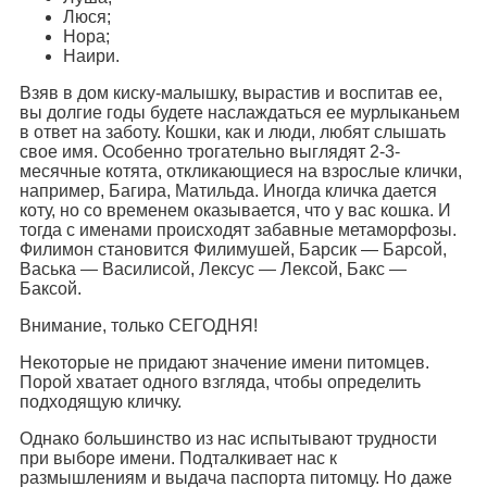
Люся;
Нора;
Наири.
Взяв в дом киску-малышку, вырастив и воспитав ее,
вы долгие годы будете наслаждаться ее мурлыканьем
в ответ на заботу. Кошки, как и люди, любят слышать
свое имя. Особенно трогательно выглядят 2-3-
месячные котята, откликающиеся на взрослые клички,
например, Багира, Матильда. Иногда кличка дается
коту, но со временем оказывается, что у вас кошка. И
тогда с именами происходят забавные метаморфозы.
Филимон становится Филимушей, Барсик — Барсой,
Васька — Василисой, Лексус — Лексой, Бакс —
Баксой.
Внимание, только СЕГОДНЯ!
Некоторые не придают значение имени питомцев.
Порой хватает одного взгляда, чтобы определить
подходящую кличку.
Однако большинство из нас испытывают трудности
при выборе имени. Подталкивает нас к
размышлениям и выдача паспорта питомцу. Но даже