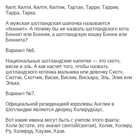
Килт, Килти, Килтя, Килтик, Тартан, Тарри, Таррик,
Тарра, Тарка.
А мужская шотландская шапочка называется
«боннит». А почему бы не назвать шотландского кота
Боннит или Бонник, а шотландскую кошку Бонни или
Боннита?
Вариант №6.
Национальные шотландские напитки — это скотч,
виски и эль. А как насчет того, чтобы назвать
шотландского котенка мальчика или девочку Скотч,
Скотчи, Скотчик, Виски, Вискик, Вискара, Эль, Элик или
Элька.
Вариант №7.
Официальной резиденцией королевы Англии в
Шотландии является дворец Холирудхаус.
Вот какие имена могут быть с учетом этого факта:
Холи (кстати, это значит святой/святая), Холик, Холиру,
Ру, Холируд, Хаузик, Хази.