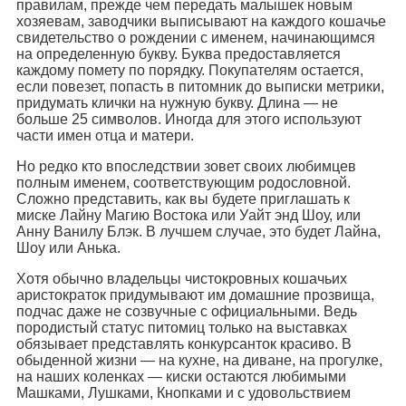
правилам, прежде чем передать малышек новым
хозяевам, заводчики выписывают на каждого кошачье
свидетельство о рождении с именем, начинающимся
на определенную букву. Буква предоставляется
каждому помету по порядку. Покупателям остается,
если повезет, попасть в питомник до выписки метрики,
придумать клички на нужную букву. Длина — не
больше 25 символов. Иногда для этого используют
части имен отца и матери.
Но редко кто впоследствии зовет своих любимцев
полным именем, соответствующим родословной.
Сложно представить, как вы будете приглашать к
миске Лайну Магию Востока или Уайт энд Шоу, или
Анну Ванилу Блэк. В лучшем случае, это будет Лайна,
Шоу или Анька.
Хотя обычно владельцы чистокровных кошачьих
аристократок придумывают им домашние прозвища,
подчас даже не созвучные с официальными. Ведь
породистый статус питомиц только на выставках
обязывает представлять конкурсанток красиво. В
обыденной жизни — на кухне, на диване, на прогулке,
на наших коленках — киски остаются любимыми
Машками, Лушками, Кнопками и с удовольствием