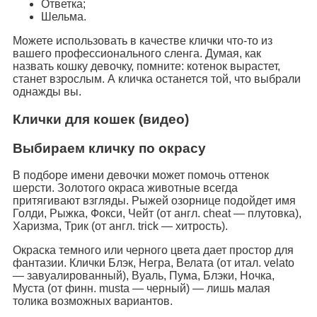
Ответка;
Шельма.
Можете использовать в качестве клички что-то из
вашего профессионального сленга. Думая, как
назвать кошку девочку, помните: котенок вырастет,
станет взрослым. А кличка останется той, что выбрали
однажды вы.
Клички для кошек (видео)
Выбираем кличку по окрасу
В подборе имени девочки может помочь оттенок
шерсти. Золотого окраса животные всегда
притягивают взгляды. Рыжей озорнице подойдет имя
Голди, Рыжка, Фокси, Чейт (от англ. cheat — плутовка),
Харизма, Трик (от англ. trick — хитрость).
Окраска темного или черного цвета дает простор для
фантазии. Клички Блэк, Негра, Велата (от итал. velato
— завуалированный), Вуаль, Пума, Блэки, Ночка,
Муста (от финн. musta — черный) — лишь малая
толика возможных вариантов.