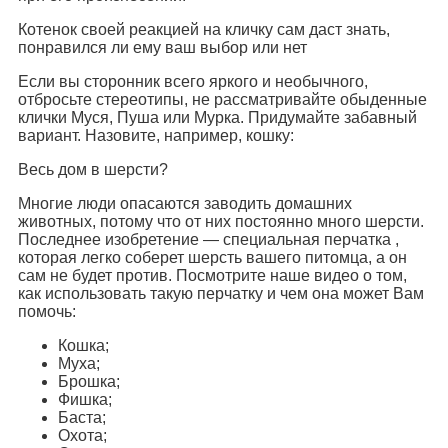
Котенок своей реакцией на кличку сам даст знать,
понравился ли ему ваш выбор или нет
Если вы сторонник всего яркого и необычного,
отбросьте стереотипы, не рассматривайте обыденные
клички Муся, Пуша или Мурка. Придумайте забавный
вариант. Назовите, например, кошку:
Весь дом в шерсти?
Многие люди опасаются заводить домашних
животных, потому что от них постоянно много шерсти.
Последнее изобретение — специальная перчатка ,
которая легко соберет шерсть вашего питомца, а он
сам не будет против. Посмотрите наше видео о том,
как использовать такую перчатку и чем она может Вам
помочь:
Кошка;
Муха;
Брошка;
Фишка;
Баста;
Охота;