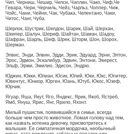
Чип, Черниш, Чешир, Челси, Чаплин, Чако, Чиф,Че
Гевара, Чери, Черчиль, Чейз, Чарльз, Чоппер, Чиж,
Чойс, Чани, Чейни, Чак, Чубака, Челентано, Чаки,
Читос, Чанг, Чуба.
Шерлок, Шустрик, Шелдон, Шарик, Шай, Шерхан,
Шкипер, Шалун, Шериф, Шайтан, Шаман, Шадоу,
Шафран, Шарль, Шеф, Шрек, Шторм, Шон, Шорох,
Шерман.
Элвис, Энди, Элвин, Эдди, Эрик, Эдуард, Эрни, Элтон,
Эрос, Эдмон, Эскалибур, Эдвин, Энтони, Эверест,
Эльф, Эрми, Эмилио, Эдисон, Эндрю.
Юджин, Юкки, Юлиан, Юсик, Юлий, Юки, Юкс, Юпитер,
Ювентус, Юниор, Юрген, Юань, Ютуб, Юкос, Юзеф,
Юрчик.
Ягуар, Яша, Якут, Яго, Яндекс, Ярик, Якоб, Ястреб,
Ямб, Януш, Ярис, Янг, Ярило, Яхонт.
Милый пушистик, появившийся в семье, всегда
больше чем просто животное. Ломая голову над тем,
как назвать котенка девочку, присмотритесь к
малышке. Ее симпатичная мордочка, необычный
окрас, дата рождения, забавные повадки или