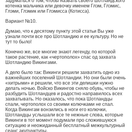
задуматься о том, чтобы назвать своего шотландского
котенка мальчика или девочку именем Глэм, Глэмис,
Глэми, Глэмик или Глэмисса (Котисса).
Вариант №10.
Думаю, что к десятому пункту этой статьи Вы уже
узнали почти все про Шотландию и ее культуру. Но не
тут то было!
Конечно же, все многие знают легенду, по которой
такое растение, как «чертополох» спас од захвата
Шотландию Викингами.
А дело было так: Викинги решили захватить одно из
важнейших поселений Шотландии. Но они были очень
«хитрыми» и решили, что все эти делишки нужно
делать ночью. Войско Викингов сняло обувь, чтобы не
разбудить Шотландцев и радостно направилось всех
захватывать. Но оказалось, что пока Шотландцы
спали, чертополох со своими колючками не спал.
Когда Викингам вонзились в ноги его колючки,
Шотландцы услышали все те нежные слова, которые
Викинги в тот момент подумали про сложившуюся
ситуацию и неожиданный бесплатный межкультурный
сеанс акупунктуры.