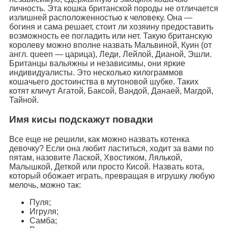
личность. Эта кошка британской породы не отличается
излишней расположенностью к человеку. Она —
богиня и сама решает, стоит ли хозяину предоставить
возможность ее погладить или нет. Такую британскую
королеву можно вполне назвать Мальвиной, Куин (от
англ. queen — царица), Леди, Лейлой, Дианой, Эшли.
Британцы вальяжны и независимы, они яркие
индивидуалисты. Это несколько килограммов
кошачьего достоинства в мутоновой шубке. Таких
котят кличут Агатой, Баксой, Вандой, Данаей, Магдой,
Тайной.
Имя кисы подскажут повадки
Все еще не решили, как можно назвать котенка
девочку? Если она любит ластиться, ходит за вами по
пятам, назовите Лаской, Хвостиком, Лялькой,
Малышкой, Деткой или просто Кисой. Назвать кота,
который обожает играть, превращая в игрушку любую
мелочь, можно так:
Пуля;
Игруля;
Самба;