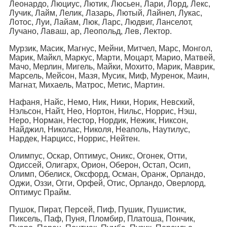
Леонардо, Люциус, Лютик, Люсьен, Лари, Лорд, Лекс,
Лучик, Лайм, Лелик, Лазарь, Лютый, Лайнел, Лукас,
Лотос, Луи, Лайам, Люк, Ларс, Людвиг, Ланселот,
Лучано, Лаваш, ар, Леопольд, Лев, Лектор.
Мурзик, Масик, Магнус, Мейни, Митчел, Марс, Монгол,
Марик, Майкл, Маркус, Марти, Моцарт, Марио, Матвей,
Мачо, Мерлин, Мигель, Майки, Мохито, Марик, Маврик,
Марсель, Мейсон, Мазя, Мусик, Миф, Муренок, Маин,
Магнат, Михаель, Матрос, Метис, Мартин.
Нафаня, Найс, Немо, Ник, Ники, Норик, Невский,
Нэльсон, Найт, Нео, Нортон, Нильс, Норрис, Нэш,
Неро, Норман, Нестор, Нордик, Нежик, Никсон,
Найджил, Николас, Николя, Неаполь, Наутилус,
Нардек, Нарцисс, Норрис, Нейтен.
Олимпус, Оскар, Оптимус, Оникс, Огонек, Отти,
Одиссей, Олигарх, Орион, Оберон, Остап, Осип,
Олимп, Обелиск, Оксфорд, Осман, Оранж, Орландо,
Оджи, Оззи, Огги, Орфей, Отис, Орландо, Оверлорд,
Оптимус Прайм.
Пушок, Пират, Персей, Пиф, Пушик, Пушистик,
Пиксель, Паф, Пуня, Пломбир, Платоша, Пончик,