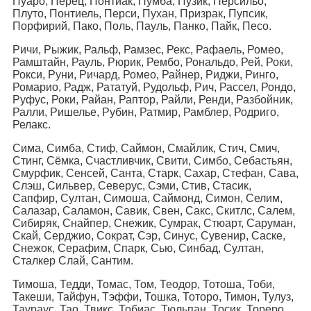
Пуаро, Перец, Понтиак, Пумба, Пузик, Персильо,
Плуто, Понтиель, Перси, Пухан, Призрак, Пупсик,
Порфирий, Пако, Поль, Пауль, Панко, Пайк, Песо.
Ричи, Рыжик, Ральф, Рамзес, Рекс, Рафаель, Ромео,
Рамштайн, Рауль, Рюрик, Рембо, Рональдо, Рей, Роки,
Рокси, Руни, Ричард, Ромео, Райнер, Риджи, Ринго,
Ромарио, Радж, Рататуй, Рудольф, Рич, Рассел, Рондо,
Руфус, Роки, Райан, Раптор, Райли, Ренди, Разбойник,
Ралли, Ришелье, Рубин, Ратмир, Рамблер, Родриго,
Релакс.
Сима, Симба, Стиф, Саймон, Смайлик, Стич, Смич,
Стинг, Сёмка, Счастливчик, Свити, Симбо, Себастьян,
Смурфик, Сенсей, Санта, Старк, Сахар, Стефан, Сава,
Слэш, Сильвер, Северус, Сэми, Стив, Стасик,
Сапфир, Султан, Симоша, Саймонд, Симон, Селим,
Салазар, Саламон, Савик, Свен, Сакс, Скитлс, Салем,
Сибиряк, Снайпер, Снежик, Сумрак, Стюарт, Саруман,
Скай, Серджио, Сократ, Сэр, Синус, Сувенир, Саске,
Снежок, Серафим, Спарк, Сью, Синбад, Султан,
Сталкер Слай, Сантим.
Тимоша, Тедди, Томас, Том, Теодор, Тотоша, Тоби,
Такеши, Тайфун, Тэффи, Тошка, Тоторо, Тимон, Тулуз,
Таураус, Тао, Твикс, Тобиас, Тюльпан, Тосик, Тореро,