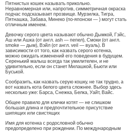
Пятнистых кошек называть прикольно.
Неравномерная или, напротив, симметричная окраска
подчас подсказывает прозвище. Мурзилка, Тигра,
Пятнашка, Забава, Минеко (по-японски — ) могут стать
отличным именем.
Девочку серого цвета называют обычно Дымкой, Гэйс,
Аш или Ашка (от англ. ash — пепел), Смоки (от англ.
smoke — дым), Вэйл (от англ. veil — вуаль). В
зависимости от того, как назвать серого котенка,
можно ожидать изменений его поведения в будущем.
Серенький малыш всегда так умилителен, и не
удивительно, если он станет Милашкой, Бьюти или
Буськой.
Сообразить, как назвать серую кошку, не так трудно, а
вот назвать кота белого цвета сложнее. Выбор здесь
несколько уже: Барса, Снежка, Белка, Уайт, Вайс.
Общее правило для клички котят — не слишком
большая длина и предпочтительное присутствие
шипящих или свистящих
Имя для котенка с родословной обычно
предопределено при рождении. По международным