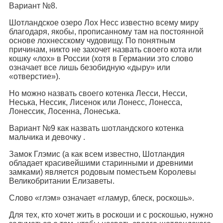
Вариант №8.
Шотландское озеро Лох Несс известно всему миру
благодаря, якобы, прописанному там на постоянной
основе лохнесскому чудовищу. По понятным
причинам, никто не захочет назвать своего кота или
кошку «лох» в России (хотя в Германии это слово
означает все лишь безобидную «дыру» или
«отверстие»).
Но можно назвать своего котенка Лесси, Несси,
Неська, Нессик, Лисенок или Лонесс, Лонесса,
Лонессик, Лосенна, Лонеська.
Вариант №9 как назвать шотландского котенка
мальчика и девочку .
Замок Глэмис (а как всем известно, Шотландия
обладает красивейшими старинными и древними
замками) является родовым поместьем Королевы
Великобритании Елизаветы.
Слово «глэм» означает «гламур, блеск, роскошь».
Для тех, кто хочет жить в роскоши и с роскошью, нужно