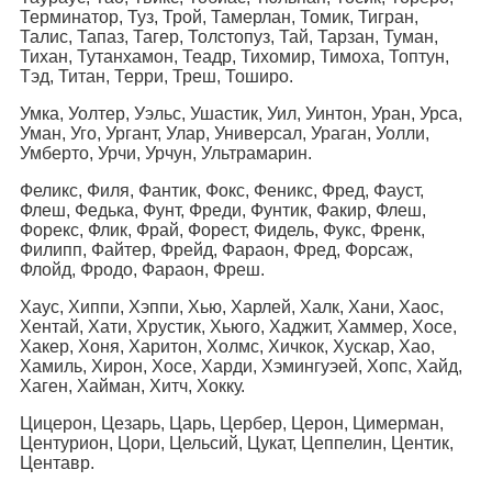
Терминатор, Туз, Трой, Тамерлан, Томик, Тигран,
Талис, Тапаз, Тагер, Толстопуз, Тай, Тарзан, Туман,
Тихан, Тутанхамон, Теадр, Тихомир, Тимоха, Топтун,
Тэд, Титан, Терри, Треш, Тоширо.
Умка, Уолтер, Уэльс, Ушастик, Уил, Уинтон, Уран, Урса,
Уман, Уго, Ургант, Улар, Универсал, Ураган, Уолли,
Умберто, Урчи, Урчун, Ультрамарин.
Феликс, Филя, Фантик, Фокс, Феникс, Фред, Фауст,
Флеш, Федька, Фунт, Фреди, Фунтик, Факир, Флеш,
Форекс, Флик, Фрай, Форест, Фидель, Фукс, Френк,
Филипп, Файтер, Фрейд, Фараон, Фред, Форсаж,
Флойд, Фродо, Фараон, Фреш.
Хаус, Хиппи, Хэппи, Хью, Харлей, Халк, Хани, Хаос,
Хентай, Хати, Хрустик, Хьюго, Хаджит, Хаммер, Хосе,
Хакер, Хоня, Харитон, Холмс, Хичкок, Хускар, Хао,
Хамиль, Хирон, Хосе, Харди, Хэмингуэей, Хопс, Хайд,
Хаген, Хайман, Хитч, Хокку.
Цицерон, Цезарь, Царь, Цербер, Церон, Цимерман,
Центурион, Цори, Цельсий, Цукат, Цеппелин, Центик,
Центавр.