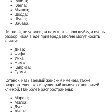
Ракета;
Клепа;
Мышка;
Шкода;
Шуша;
Забава.
Чистюля, не устающая намывать свою шубку, и очень
разборчивая в еде привереда вполне могут носить
клички:
Дива;
Фифа;
Умка;
Нямка;
Каприза;
Гурми.
Котенок, называемый женским именем, также
очарователен, как и пушистый комочек с кошачьей
кличкой. Наиболее распространены:
Марфа;
Милка;
Дуся;
Луша;