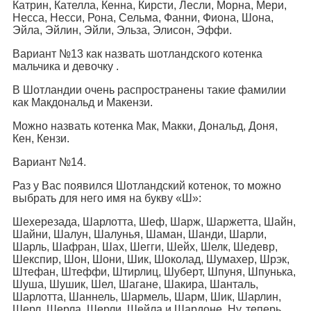
Катрин, Кателла, Кенна, Кирсти, Лесли, Морна, Мери,
Несса, Несси, Рона, Сельма, Фанни, Фиона, Шона,
Эйла, Эйлин, Эйли, Эльза, Элисон, Эффи.
Вариант №13 как назвать шотландского котенка
мальчика и девочку .
В Шотландии очень распространены такие фамилии
как Макдональд и Макензи.
Можно назвать котенка Мак, Макки, Дональд, Доня,
Кен, Кензи.
Вариант №14.
Раз у Вас появился Шотландский котенок, то можно
выбрать для него имя на букву «Ш»:
Шехерезада, Шарлотта, Шеф, Шарж, Шаржетта, Шайн,
Шайни, Шалун, Шалунья, Шаман, Шанди, Шарли,
Шарль, Шафран, Шах, Шегги, Шейх, Шелк, Шедевр,
Шекспир, Шон, Шони, Шик, Шоколад, Шумахер, Шрэк,
Штефан, Штеффи, Штирлиц, Шуберт, Шпуня, Шпунька,
Шуша, Шушик, Шел, Шагане, Шакира, Шанталь,
Шарлотта, Шаннель, Шармель, Шарм, Шик, Шарлин,
Шерл, Шерла, Шерли, Шейла и Шардоне. Ну, теперь