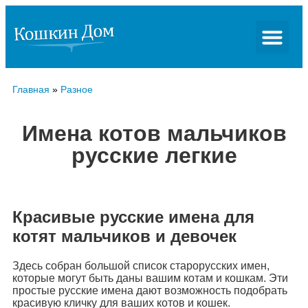
Главная
»
Разное
Имена котов мальчиков
русские легкие
Красивые русские имена для
котят мальчиков и девочек
Здесь собран большой список старорусских имен,
которые могут быть даны вашим котам и кошкам. Эти
простые русские имена дают возможность подобрать
красивую кличку для ваших котов и кошек.