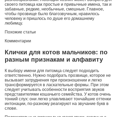
своего питомца как простые и привычные имена, так и
забавные, редкие, необычные, смешные. Главное,
чтобы прозвище было благозвучным, нравилось
человеку и пришлось по душе его домашнему
любимцу.
Похожие статьи
Комментарии
Клички для котов мальчиков: по
разным признакам и алфавиту
К выбору имени для питомца следует подходить
ответственно. Нужно подобрать прозвище, которое не
вызывает затруднения при произношении и легко
трансформируется в ласкательные формы. При этом
следует учитывать особенности восприятия звуков
представителями кошачьего семейства. У котов очень
тонкий слух: они легко улавливают тончайшие оттенки
интонации, по-разному реагируют на звучание букв в
слове.