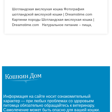
Шотландская вислоухая кошка Фотография
шотландской вислоухой кошки | Dreamstime.com
Картинки породы Шотландская вислоухая кошка |
Dreamstime.com Натуральное питание – пища,
Информация на сайте носит ознакомительный
характер — при любых проблемах со здоровьем
питомца обязательно обращайтесь к ветеринару.
Самолечение может быть опасно для вашей кошки.