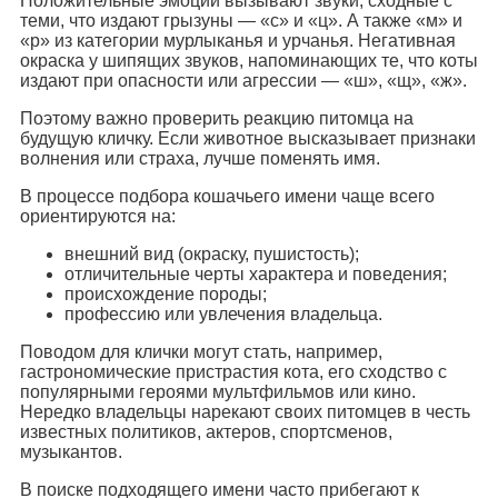
Положительные эмоции вызывают звуки, сходные с
теми, что издают грызуны — «с» и «ц». А также «м» и
«р» из категории мурлыканья и урчанья. Негативная
окраска у шипящих звуков, напоминающих те, что коты
издают при опасности или агрессии — «ш», «щ», «ж».
Поэтому важно проверить реакцию питомца на
будущую кличку. Если животное высказывает признаки
волнения или страха, лучше поменять имя.
В процессе подбора кошачьего имени чаще всего
ориентируются на:
внешний вид (окраску, пушистость);
отличительные черты характера и поведения;
происхождение породы;
профессию или увлечения владельца.
Поводом для клички могут стать, например,
гастрономические пристрастия кота, его сходство с
популярными героями мультфильмов или кино.
Нередко владельцы нарекают своих питомцев в честь
известных политиков, актеров, спортсменов,
музыкантов.
В поиске подходящего имени часто прибегают к