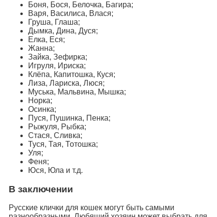
Боня, Бося, Белочка, Багира;
Варя, Василиса, Влася;
Груша, Глаша;
Дымка, Дина, Дуся;
Елка, Еся;
Жанна;
Зайка, Зефирка;
Игруля, Ириска;
Клёпа, Капитошка, Куся;
Лиза, Лариска, Люся;
Муська, Мальвина, Мышка;
Норка;
Осинка;
Пуся, Пушинка, Пенка;
Рыжуля, Рыбка;
Стася, Сливка;
Туся, Тая, Тотошка;
Уля;
Феня;
Юся, Юла и т.д.
В заключении
Русские клички для кошек могут быть самыми
разнообразными. Любящий хозяин может выбрать для