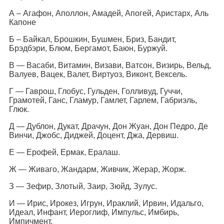
А – Агафон, Аполлон, Амадей, Апогей, Аристарх, Аль
Капоне
Б – Байкал, Брошкин, Бушмен, Бриз, Бандит,
Брэдбэри, Блюм, Бергамот, Баюн, Буржуй.
В — Васаби, Витамин, Визави, Ватсон, Визирь, Вельд,
Валуев, Вацек, Валет, Виртуоз, Виконт, Вексель.
Г — Гаврош, Глобус, Гульден, Голливуд, Гуччи,
Грамотей, Ганс, Гламур, Гамлет, Гарлем, Габриэль,
Глюк.
Д — Дублон, Дукат, Драчун, Дон Жуан, Дон Педро, Де
Винчи, Джобс, Диджей, Доцент, Джа, Дервиш.
Е — Ерофей, Ермак, Ералаш.
Ж — Живаго, Жандарм, Живчик, Жерар, Жорж.
З — Зефир, Злотый, Заир, Зюйд, Зулус.
И — Ирис, Ирокез, Игрун, Ираклий, Ирвин, Идальго,
Идеал, Инфант, Иероглиф, Импульс, Имбирь,
Импичмент.