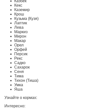
Казбек
Кекс
Каземир
Крош
Кузьма (Кузя)
Лаптик
Лева
Маркиз
Мирон
Макар
Орел
Орфей
Персик
Рекс
Садко
Сахарок
Сеня
Тима
Тихон (Тиша)
Умка
Яша
Узнайте о кормах:
Интересно: