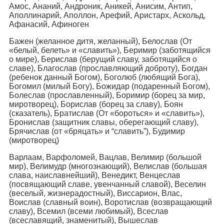
Амос, Ананий, Андроник, Аникей, Анисим, Антип,
Аполлинарий, Аполлон, Арефий, Аристарх, Аскольд,
Афанасий, Афиноген
Бажен (желанное дитя, желанный), Белослав (От
«белый, белеть» и «славить»), Беримир (заботящийся
о мире), Берислав (берущий славу, заботящийся о
славе), Благослав (прославляющий доброту), Богдан
(ребенок данный Богом), Боголюб (любящий Бога),
Богомил (милый Богу), Божидар (подаренный Богом),
Болеслав (прославленный), Боримир (борец за мир,
миротворец), Борислав (борец за славу), Боян
(сказатель), Братислав (От «бороться» и «славить»),
Бронислав (защитник славы, оберегающий славу),
Брячислав (от «бряцать» и “славить”), Будимир
(миротворец)
Варлаам, Варфоломей, Вацлав, Велимир (большой
мир), Велимудр (многознающий), Велислав (большая
слава, наиславнейший), Венедикт, Венцеслав
(посвящающий славе, увенчанный славой), Веселин
(веселый, жизнерадостный), Виссарион, Влас,
Воислав (славный воин), Воротислав (возвращающий
славу), Всемил (всеми любимый), Всеслав
(всеславящий, знаменитый), Вышеслав