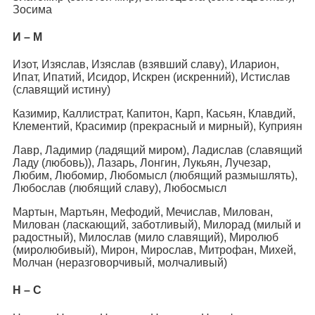
Зосима
И – М
Изот, Изяслав, Изяслав (взявший славу), Иларион,
Ипат, Ипатий, Исидор, Искрен (искренний), Истислав
(славящий истину)
Казимир, Каллистрат, Капитон, Карп, Касьян, Клавдий,
Клементий, Красимир (прекрасный и мирный), Куприян
Лавр, Ладимир (ладящий миром), Ладислав (cлавящий
Ладу (любовь)), Лазарь, Лонгин, Лукьян, Лучезар,
Любим, Любомир, Любомысл (любящий размышлять),
Любослав (любящий славу), Любосмысл
Мартын, Мартьян, Мефодий, Мечислав, Милован,
Милован (ласкающий, заботливый), Милорад (милый и
радостный), Милослав (мило славящий), Миролюб
(миролюбивый), Мирон, Мирослав, Митрофан, Михей,
Молчан (неразговорчивый, молчаливый)
Н – С