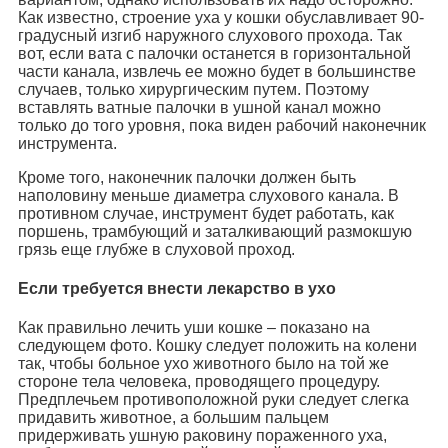
Как известно, строение уха у кошки обуславливает 90-
градусный изгиб наружного слухового прохода. Так
вот, если вата с палочки останется в горизонтальной
части канала, извлечь ее можно будет в большинстве
случаев, только хирургическим путем. Поэтому
вставлять ватные палочки в ушной канал можно
только до того уровня, пока виден рабочий наконечник
инструмента.
Кроме того, наконечник палочки должен быть
наполовину меньше диаметра слухового канала. В
противном случае, инструмент будет работать, как
поршень, трамбующий и заталкивающий размокшую
грязь еще глубже в слуховой проход.
Если требуется внести лекарство в ухо
Как правильно лечить уши кошке – показано на
следующем фото. Кошку следует положить на колени
так, чтобы больное ухо животного было на той же
стороне тела человека, проводящего процедуру.
Предплечьем противоположной руки следует слегка
придавить животное, а большим пальцем
придерживать ушную раковину пораженного уха,