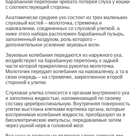
барабанной перепонки чревато потерей слуха у кошки
с соответствующей стороны.
Анатомически среднее ухо состоит из трех маленьких
слуховый костей – молоточка, стремечка и
наковаленки, соединенных со слуховой улиткой, а
ниже этого набора расположен барабанный пузырь,
заполненный воздухом, роль которого –
дополнительное усиление звуковых волн.
Звуковые колебания передаются из наружного уха,
воздействуют на барабанную перепонку, к задней
части которой прикреплена рукоятка молоточка.
Молоточек передает колебания на наковаленку, а та в
свою очередь – на стремечко, закрепленное второй
стороной к улитке.
Слуховая улитка относится к органам внутреннего уха
и заполнена жидкостью, напоминающей по своему
составу цереброспинальную. Внутренняя поверхность
улитки выстлана клетками кортиева органа, которые
воспринимая колебания жидкости, преобразуют их в
биоэлектрические импульсы, передаваемые затем
через ушной нерв в головной мозг.
Все ушные полости не являются слепо замкнутыми.