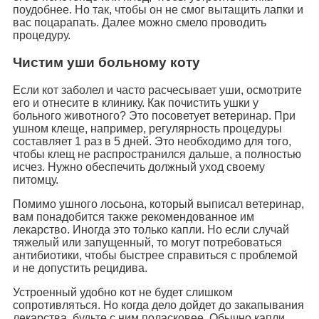
поудобнее. Но так, чтобы он не смог вытащить лапки и
вас поцарапать. Далее можно смело проводить
процедуру.
Чистим уши больному коту
Если кот заболел и часто расчесывает уши, осмотрите
его и отнесите в клинику. Как почистить ушки у
больного животного? Это посоветует ветеринар. При
ушном клеще, например, регулярность процедуры
составляет 1 раз в 5 дней. Это необходимо для того,
чтобы клещ не распространился дальше, а полностью
исчез. Нужно обеспечить должный уход своему
питомцу.
Помимо ушного лосьона, который выписал ветеринар,
вам понадобится также рекомендованное им
лекарство. Иногда это только капли. Но если случай
тяжелый или запущенный, то могут потребоваться
антибиотики, чтобы быстрее справиться с проблемой
и не допустить рецидива.
Устроенный удобно кот не будет слишком
сопротивляться. Но когда дело дойдет до закапывания
лекарства, будьте с ним поласковее. Обычно капли