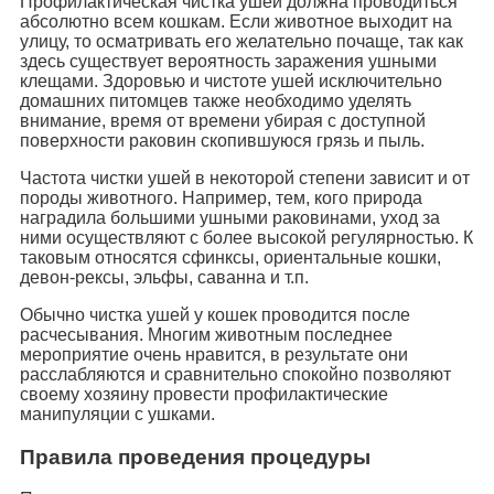
Профилактическая чистка ушей должна проводиться
абсолютно всем кошкам. Если животное выходит на
улицу, то осматривать его желательно почаще, так как
здесь существует вероятность заражения ушными
клещами. Здоровью и чистоте ушей исключительно
домашних питомцев также необходимо уделять
внимание, время от времени убирая с доступной
поверхности раковин скопившуюся грязь и пыль.
Частота чистки ушей в некоторой степени зависит и от
породы животного. Например, тем, кого природа
наградила большими ушными раковинами, уход за
ними осуществляют с более высокой регулярностью. К
таковым относятся сфинксы, ориентальные кошки,
девон-рексы, эльфы, саванна и т.п.
Обычно чистка ушей у кошек проводится после
расчесывания. Многим животным последнее
мероприятие очень нравится, в результате они
расслабляются и сравнительно спокойно позволяют
своему хозяину провести профилактические
манипуляции с ушками.
Правила проведения процедуры