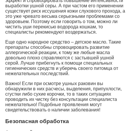
эффект и спровоцировать повышение интенсивности
выработки ушной серы. А при частом его применении
существует риск иссушения кожи слухового прохода, а
это уже чревато весьма серьезными проблемами со
здоровьем. Поэтому если говорить о том, можно ли
чистить уши перекисью водорода кошкам, то
специалисты рекомендуют воздержаться.
Еще одно народное средство – детское масло. Такие
препараты способны спровоцировать развитие
аллергической реакции, к тому же любые масла
довольно плохо справляются с застывшей ушной
серой. Лучше прибегнуть к помощи специальных
гигиенических средств и уберечь своего питомца от
нежелательных последствий.
Важно! Если при осмотре ушных раковин вы
обнаружили в них расчесы, выделения, припухлости,
сгустки либо сухие корочки, то в таких ситуациях
проводить их чистку без консультации специалиста
нежелательно! Подобные проявления могут
свидетельствовать о наличии заболевания!
Безопасная обработка