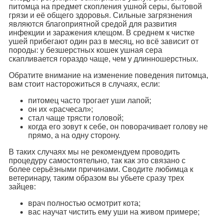
питомца на предмет скопления ушной серы, бытовой
грязи и её общего здоровья. Сильные загрязнения
являются благоприятной средой для развития
инфекции и заражения клещом. В среднем к чистке
ушей прибегают один раз в месяц, но всё зависит от
породы: у безшерстных кошек ушная сера
скапливается гораздо чаще, чем у длинношерстных.
Обратите внимание на изменение поведения питомца,
вам стоит насторожиться в случаях, если:
питомец часто трогает уши лапой;
он их «расчесал»;
стал чаще трясти головой;
когда его зовут к себе, он поворачивает голову не
прямо, а на одну сторону.
В таких случаях мы не рекомендуем проводить
процедуру самостоятельно, так как это связано с
более серьёзными причинами. Сводите любимца к
ветеринару, таким образом вы убьете сразу трех
зайцев:
врач полностью осмотрит кота;
вас научат чистить ему уши на живом примере;