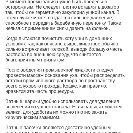
В момент промывания нужно быть предельно
осторожным. Не следует плотно вставлять дозатор
так, чтобы он герметично закупорил ушной канал. В
этом случае может создастся сильное давление,
способное повредить барабанную перепонку. Также
нельзя с применением силы давить на флакон.
Когда пытаются почистить коту уши в домашних
условиях так, как описано выше, животное обычно
сильно встряхивает головой, выводя большую часть
раствора во внешнюю среду, что считается
благоприятным признаком.
После введения промывочной жидкости следует
провести массаж основания уха, чтобы распределить
остатки промывочного раствора по пространству
всего слухового прохода. Кошке, как правило,
нравится эта часть процедуры.
Ватные шарики удобно использовать для удаления
выделений из ушного канала. Если пальцы слишком
велики, для удобства их можно плотно зажать
хирургическим зажимом.
Ватные палочки являются достаточно удобным
вариантом, однако использовать их надо осторожно.