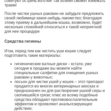
советуют остричь коготки! Так хозяин сможет избежать
травм!
После чистки ушных раковин не забудьте предложить
своей любимице какое-нибудь лакомство; благодаря
этому приему в дальнейшем кошка, возможно, будет
несколько спокойней относиться к такой неприятной
для нее процедуре
Средства гигиены
Итак, перед тем как чистить уши кошке следует
подготовить такие материалы:
гигиенические ватные диски – кстати, уже
сегодня в продаже вы можете найти
специальные салфетки для очищения ушных
раковин у животных;
лосьон для чистки ушей у кошек – этот препарат
продается во многих ветеринарных киосках и
предназначен он для растворения ушной серы и
скопившейся грязи; плюс ко всему подобные
средства обладают противовоспалительным
эффектом и проявляют анальгезирующее
действие;