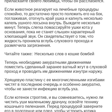
приласкайте своего любимца, чтобы он расслабился.
Если животное реагирует на лечебные процедуры
спокойно, то достаточно просто положить его на бок,
поглаживая, отогнуть край ушка и капнуть несколько
капель ушного лосьона внутрь. Выждите несколько
минут. Теперь слегка помассируйте ушки кота у
основания, пока не станет слышен характерный
хлюпающий звук. Он свидетельствует о том, что
жидкость проникла вглубь слухового прохода и
размягчила загрязнения.
Читайте также: Несколько слов о кошке бомбей
Теперь необходимо аккуратными движениями
поместить сделанный заранее ватный жгут в слуховой
проход и проводить им движениями изнутри наружу.
Хрящевую пластину с ее многочисленными изгибами
чистят в последнюю очередь и особенно аккуратно,
чтобы не занести инфекцию вглубь уха.
Если котенок строптив, и вы сомневаетесь, нужно ли
чистить уши маленькому драчуну, освойте технику
кошачьего пеленания. Перед процедурой заверните
его в полотенце или плед, чтобы устроить котика