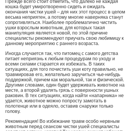
Прежде всего стоит отметить, что далеко не каждая
кошка будет умиротворенно сидеть и ожидать
окончания чистки ушей – для них этот процесс в целом
весьма неприятен, а потому многие наверняка станут
сопротивляться. Наиболее проблематично чистить
ушки взрослым животным, для которых такая
манипуляция является новой, по этой причине
специалисты рекомендуют приучать свою любимицу к
данному мероприятию с раннего возраста.
Иногда случается так, что питомец с самого детства
питает неприязнь к любым процедурам по уходу и
всеми силами старается их избежать. В таких
ситуациях, для того почистить уши коту правильно, не
травмировав его, желательно заручиться чье-нибудь
поддержкой, причем как моральной, так и физической.
Другими словами, один будет удерживать животное на
месте, а второй удалять грязь с поверхности ушных
раковин. В тех ситуациях, когда найти «напарника» не
удается, животное можно попросту замотать в
полотенце или в одеяло, оставив снаружи только
голову.
Рекомендация! Во избежание травм особо нервным
животным перед сеансом чистки ушей специалисты