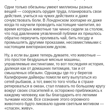
Одни только обезьяны умеют миллионы разных
вещей — сооружать орудия труда, планировать свои
действия, учиться на чужих действиях и даже
сочувствовать боли. В Лондонском зоопарке их даже
когда-то научили проводить настоящие чаепития, во
время которых животные так чинно сидели за столом,
что под давлением уязвленной публики их пришлось
обратно переучить проливать чай, бить посуду и
промышлять другими проказами, несовместимыми с
настоящим викторианским духом.
Ну, а если вы даже теперь думаете, что животные —
это простое бездушные мясные машины,
управляемые инстинктами, то вот последняя история,
далекая как от домашних питомцев, так и от
смышленых обезьян. Однажды где-то у берегов
Калифорнии дайверы помогли киту выпутаться из
сетей рыбаков, а тот, вместо того чтобы в страхе
ретироваться в океан, стал плавать по большому кругу
вокруг своих спасителей и, осторожно приближаясь к
каждому человеку, как бы благодарить его легкими
тычками носом. Все сознание этого огромного
животного будто ликовало одним светлым мотивом —
«спасен, живу».