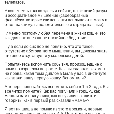
телепатов.
У кошек есть только здесь и сейчас, плюс некий разум
и ассоциативное мышление (своеобразные
флешбэки, которые как вспышки всплывают в мозгу в
ответ на стимулы положительные и отрицательные).
Именно поэтому любая перемена в жизни кошки это
как для нас внезапное стихийное бедствие.
Ну а если до сих пор не понятно, что это такое,
отсутствие абстрактного мышления, вы должны знать,
что оное отсутствует и у маленьких детей.
Попытайтесь вспомнить события, произошедшие с
вами во взрослом возрасте. Как вы сдавали экзамен
на права, какая тема диплома была у вас в институте,
как звали вашу первую кошку. Вспомнили?
А теперь попытайтесь вспомнить себя в 1.5-2 года. Вы
все четко помните? Как вас приучали к горшку, как
меняли вам подгузники, как вы учились ходить и
говорить, как в первый раз сказали «мама»?
Я вот ни шиша не помню из этого времени, первые
воспоминания у меня лет с 4-5. При этом, в возрасте