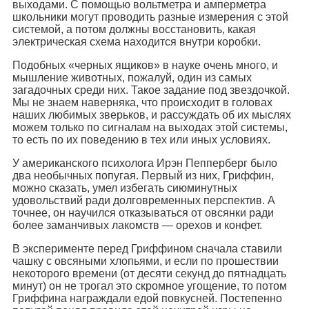
выходами. С помощью вольтметра и амперметра
школьники могут проводить разные измерения с этой
системой, а потом должны восстановить, какая
электрическая схема находится внутри коробки.
Подобных «черных ящиков» в науке очень много, и
мышление животных, пожалуй, один из самых
загадочных среди них. Такое задание под звездочкой.
Мы не знаем наверняка, что происходит в головах
наших любимых зверьков, и рассуждать об их мыслях
можем только по сигналам на выходах этой системы,
то есть по их поведению в тех или иных условиях.
У американского психолога Ирэн Пепперберг было
два необычных попугая. Первый из них, Гриффин,
можно сказать, умел избегать сиюминутных
удовольствий ради долговременных перспектив. А
точнее, он научился отказываться от овсянки ради
более заманчивых лакомств — орехов и конфет.
В эксперименте перед Гриффином сначала ставили
чашку с овсяными хлопьями, и если по прошествии
некоторого времени (от десяти секунд до пятнадцать
минут) он не трогал это скромное угощение, то потом
Гриффина награждали едой повкусней. Постепенно