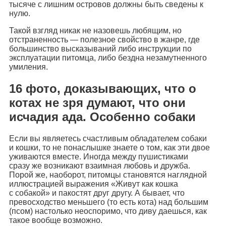
тысяче с лишним островов должны быть сведены к
нулю.
Такой взгляд никак не назовешь любящим, но
отстраненность — полезное свойство в жанре, где
большинство высказываний либо инструкции по
эксплуатации питомца, либо бездна незамутненного
умиления.
16 фото, доказывающих, что о
котах не зря думают, что они
исчадия ада. Особенно собаки
Если вы являетесь счастливым обладателем собаки
и кошки, то не понаслышке знаете о том, как эти двое
уживаются вместе. Иногда между пушистиками
сразу же возникают взаимная любовь и дружба.
Порой же, наоборот, питомцы становятся наглядной
иллюстрацией выражения «Живут как кошка
с собакой» и пакостят друг другу. А бывает, что
превосходство меньшего (то есть кота) над большим
(псом) настолько неоспоримо, что диву даешься, как
такое вообще возможно.