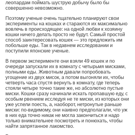
леопардам поймать шуструю добычу было бы
совершенно невозможно.
Поэтому ученые очень тщательно планируют свои
эксперименты на кошках и стараются их максимально
вовлечь в происходящее: на одной любви к хозяину
кошки ничего делать просто не будут. Самый простой
способ заинтересовать кошек — это предложить им
побольше еды. Так в недавнем исследовании и
поступили японские ученые.
В первом эксперименте они взяли 49 кошек и по
очереди запускали их в комнату с четырьмя мисками,
полными еды. Животным давали попробовать
угощение из двух мисок, а потом выгоняли их, чтобы
четверть часа спустя вернуть в комнату, где теперь
стояли четыре точно такие же, но абсолютно пустые
миски. Кошки сразу начинали искать пропавшую еду, с
особым рвением исследуя не те миски, из которых они
уже успели поесть, а, наоборот, нетронутые раньше
миски: по-видимому, они наивно предполагали, что уж
в них еда точно никак не могла закончиться и надо
только внимательнее посмотреть и понюхать, чтобы
найти запрятанное лакомство.