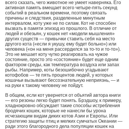
всего сказать, чего животное не умеет наверняка. Его
активная память вмещает всего четыре-пять секунд
событий в реальном времени, поэтому связать
причины и следствия, разделенные минутным
интервалом, коту уже не по силам. Кот не способен
вызвать в памяти эпизод из прошлого. В отличие от
людей и обезьян, у кошек нет «модели мышления»
других существ — привычки ставить себя на место
другого кота («если я укушу, ему будет больно») или
человека («он на меня рассердился за то-то и то-то»).
Это не мешает коту чутко реагировать на чужое
состояние, просто это «состояние» будет еще одним
фактором среды, как температура воздуха или запах
рыбы. Например, коты безошибочно угадывают
котофобов — те пять процентов людей, у которых
кошачьи вызывают бессознательную неприязнь, — и
на руки к такому человеку не пойдут.
В общем, если кот увернется от объятий автора книги
— его резоны легко будет понять. Брэдшоу, к примеру,
хладнокровно обсуждает такие способы истребления
бродячих кошек, которые не нанесли бы урона
исчезающим видам диких котов Азии и Европы. Или
стратегию защиты птиц и мелких сумчатых Океании —
ради этого благородного дела популяции кошек на