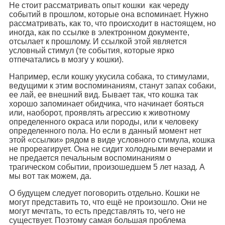
Не стоит рассматривать опыт кошки как череду
событий в прошлом, которые она вспоминает. Нужно
рассматривать, как то, что происходит в настоящем, но
иногда, как по ссылке в электронном документе,
отсылает к прошлому. И ссылкой этой является
условный стимул (те события, которые ярко
отпечатались в мозгу у кошки).
Например, если кошку укусила собака, то стимулами,
ведущими к этим воспоминаниям, станут запах собаки,
ее лай, ее внешний вид. Бывает так, что кошка так
хорошо запоминает обидчика, что начинает бояться
или, наоборот, проявлять агрессию к животному
определенного окраса или породы, или к человеку
определенного пола. Но если в данный момент нет
этой «ссылки» рядом в виде условного стимула, кошка
не прореагирует. Она не сидит холодными вечерами и
не предается печальным воспоминаниям о
трагическом событии, произошедшем 5 лет назад. А
мы вот так можем, да.
О будущем следует поговорить отдельно. Кошки не
могут представить то, что ещё не произошло. Они не
могут мечтать, то есть представлять то, чего не
существует. Поэтому самая большая проблема