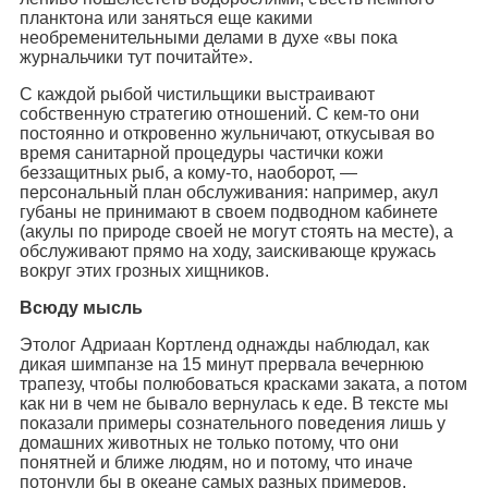
планктона или заняться еще какими
необременительными делами в духе «вы пока
журнальчики тут почитайте».
С каждой рыбой чистильщики выстраивают
собственную стратегию отношений. С кем-то они
постоянно и откровенно жульничают, откусывая во
время санитарной процедуры частички кожи
беззащитных рыб, а кому-то, наоборот, —
персональный план обслуживания: например, акул
губаны не принимают в своем подводном кабинете
(акулы по природе своей не могут стоять на месте), а
обслуживают прямо на ходу, заискивающе кружась
вокруг этих грозных хищников.
Всюду мысль
Этолог Адриаан Кортленд однажды наблюдал, как
дикая шимпанзе на 15 минут прервала вечернюю
трапезу, чтобы полюбоваться красками заката, а потом
как ни в чем не бывало вернулась к еде. В тексте мы
показали примеры сознательного поведения лишь у
домашних животных не только потому, что они
понятней и ближе людям, но и потому, что иначе
потонули бы в океане самых разных примеров.