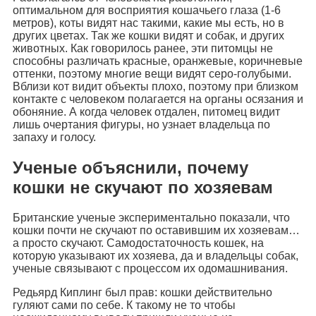
оптимальном для восприятия кошачьего глаза (1-6
метров), коты видят нас такими, какие мы есть, но в
других цветах. Так же кошки видят и собак, и других
животных. Как говорилось ранее, эти питомцы не
способны различать красные, оранжевые, коричневые
оттенки, поэтому многие вещи видят серо-голубыми.
Вблизи кот видит объекты плохо, поэтому при близком
контакте с человеком полагается на органы осязания и
обоняние. А когда человек отдален, питомец видит
лишь очертания фигуры, но узнает владельца по
запаху и голосу.
Ученые объяснили, почему
кошки не скучают по хозяевам
Британские ученые экспериментально показали, что
кошки почти не скучают по оставившим их хозяевам…
а просто скучают. Самодостаточность кошек, на
которую указывают их хозяева, да и владельцы собак,
ученые связывают с процессом их одомашнивания.
Редьярд Киплинг был прав: кошки действительно
гуляют сами по себе. К такому не то чтобы