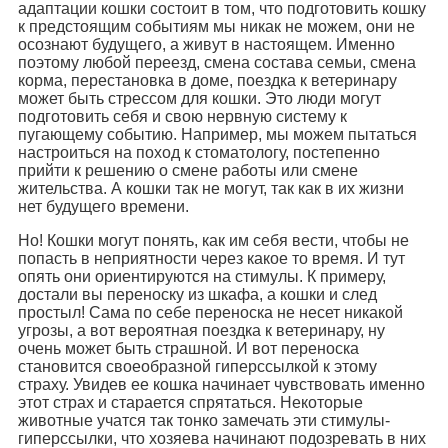
адаптации кошки состоит в том, что подготовить кошку
к предстоящим событиям мы никак не можем, они не
осознают будущего, а живут в настоящем. Именно
поэтому любой переезд, смена состава семьи, смена
корма, перестановка в доме, поездка к ветеринару
может быть стрессом для кошки. Это люди могут
подготовить себя и свою нервную систему к
пугающему событию. Например, мы можем пытаться
настроиться на поход к стоматологу, постепенно
прийти к решению о смене работы или смене
жительства. А кошки так не могут, так как в их жизни
нет будущего времени.
Но! Кошки могут понять, как им себя вести, чтобы не
попасть в неприятности через какое то время. И тут
опять они ориентируются на стимулы. К примеру,
достали вы переноску из шкафа, а кошки и след
простыл! Сама по себе переноска не несет никакой
угрозы, а вот вероятная поездка к ветеринару, ну
очень может быть страшной. И вот переноска
становится своеобразной гиперссылкой к этому
страху. Увидев ее кошка начинает чувствовать именно
этот страх и старается спрятаться. Некоторые
животные учатся так тонко замечать эти стимулы-
гиперссылки, что хозяева начинают подозревать в них