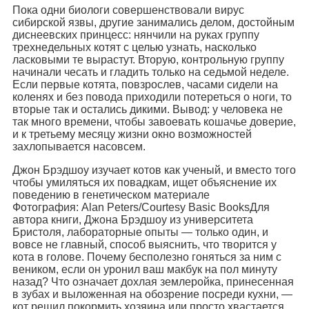
Пока одни биологи совершенствовали вирус
сибирской язвы, другие занимались делом, достойным
диснеевских принцесс: нянчили на руках группу
трехнедельных котят с целью узнать, насколько
ласковыми те вырастут. Вторую, контрольную группу
начинали чесать и гладить только на седьмой неделе.
Если первые котята, повзрослев, часами сидели на
коленях и без повода приходили потереться о ноги, то
вторые так и остались дикими. Вывод: у человека не
так много времени, чтобы завоевать кошачье доверие,
и к третьему месяцу жизни окно возможностей
захлопывается насовсем.
Джон Брэдшоу изучает котов как ученый, и вместо того
чтобы умиляться их повадкам, ищет объяснение их
поведению в генетическом материале
Фотография: Alan Peters/Courtesy Basic BooksДля
автора книги, Джона Брэдшоу из университета
Бристоля, лабораторные опыты — только один, и
вовсе не главный, способ выяснить, что творится у
кота в голове. Почему бесполезно гоняться за ним с
веником, если он уронил ваш макбук на пол минуту
назад? Что означает дохлая землеройка, принесенная
в зубах и выложенная на обозрение посреди кухни, —
кот решил покормить хозяина или просто хвастается