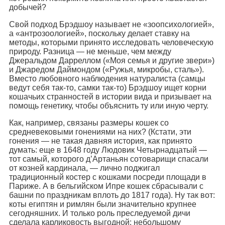
добычей?
Свой подход Брэдшоу называет не «зоопсихологией»,
а «антрозоологией», поскольку делает ставку на
методы, которыми принято исследовать человеческую
природу. Разница — не меньше, чем между
Джеральдом Дарреллом («Моя семья и другие звери»)
и Джаредом Даймондом («Ружья, микробы, сталь»).
Вместо любовного наблюдения натуралиста (самцы
ведут себя так-то, самки так-то) Брэдшоу ищет корни
кошачьих странностей в истории вида и призывает на
помощь генетику, чтобы объяснить ту или иную черту.
Как, например, связаны размеры кошек со
средневековыми гонениями на них? (Кстати, эти
гонения — не такая давняя история, как принято
думать: еще в 1648 году Людовик Четырнадцатый —
тот самый, которого д’Артаньян сотоварищи спасали
от козней кардинала, — лично поджигал
традиционный костер с кошками посреди площади в
Париже. А в бельгийском Ипре кошек сбрасывали с
башни по праздникам вплоть до 1817 года). Ну так вот:
коты египтян и римлян были значительно крупнее
сегодняшних. И только роль преследуемой дичи
сделала карликовость выгодной: небольшому