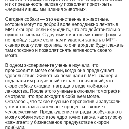
и их преданность человеку позволяет приоткрыть
«черный ящик» мышления животных.
Сегодня собаки — это единственные животные,
которые могут по доброй воле неподвижно лежать в
МРТ-сканере, если их убедить, что это действительно
нужно хозяевам. С другими животными такие фокусы
не пройдут: даже если нам и удастся загнать в МРТ-
сканер кошку или кролика, то они вряд ли будут лежать
там спокойно и позволят снять активность своего
мозга.
В одном эксперименте ученые изучали, что
происходит в мозге собаки, когда она предвкушает
удовольствие. Животных помещали в МРТ-сканер и
подавали им разученный сигнал, означавший, что
скоро собаку ожидает награда в виде любимого
лакомства. После этого ученые включали томограф и
смотрели, что происходит в собачьем мозге.
Оказалось, что такие вкусные перспективы запускали
у животных мыслительные процессы, схожие с
человеческими. Предвкушение награды возбуждало в
мозгу собаки хвостатое ядро точно так же, как эту зону
«зажигает» у бизнесменов предчувствие скорой
прибыли.