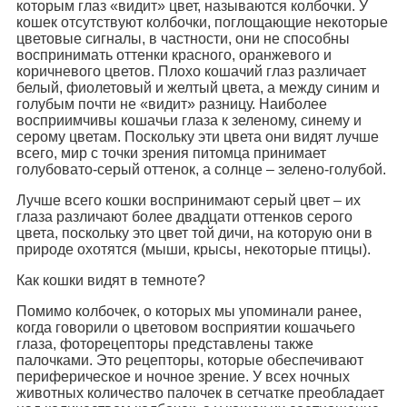
которым глаз «видит» цвет, называются колбочки. У
кошек отсутствуют колбочки, поглощающие некоторые
цветовые сигналы, в частности, они не способны
воспринимать оттенки красного, оранжевого и
коричневого цветов. Плохо кошачий глаз различает
белый, фиолетовый и желтый цвета, а между синим и
голубым почти не «видит» разницу. Наиболее
восприимчивы кошачьи глаза к зеленому, синему и
серому цветам. Поскольку эти цвета они видят лучше
всего, мир с точки зрения питомца принимает
голубовато-серый оттенок, а солнце – зелено-голубой.
Лучше всего кошки воспринимают серый цвет – их
глаза различают более двадцати оттенков серого
цвета, поскольку это цвет той дичи, на которую они в
природе охотятся (мыши, крысы, некоторые птицы).
Как кошки видят в темноте?
Помимо колбочек, о которых мы упоминали ранее,
когда говорили о цветовом восприятии кошачьего
глаза, фоторецепторы представлены также
палочками. Это рецепторы, которые обеспечивают
периферическое и ночное зрение. У всех ночных
животных количество палочек в сетчатке преобладает