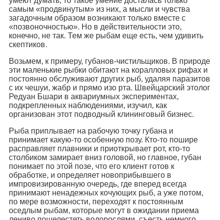
умеют думать, то такое умение досталась только
самым «продвинутым» из них, а мысли и чувства
загадочным образом возникают только вместе с
«позвоночностью». Но в действительности это,
конечно, не так. Тем же рыбам еще есть, чем удивить
скептиков.
Возьмем, к примеру, губанов-чистильщиков. В природе
эти маленькие рыбки обитают на коралловых рифах и
постоянно обслуживают других рыб, удаляя паразитов
с их чешуи, жабр и прямо изо рта. Швейцарский этолог
Редуан Бшари в аквариумных экспериментах,
подкрепленных наблюдениями, изучил, как
организован этот подводный клининговый бизнес.
Рыба приплывает на рабочую точку губана и
принимает какую-то особенную позу. Кто-то пошире
расправляет плавники и приоткрывает рот, кто-то
столбиком замирает вниз головой, но главное, губан
понимает по этой позе, что его клиент готов к
обработке, и определяет новоприбывшего в
импровизированную очередь, где вперед всегда
принимают ненадежных кочующих рыб, а уже потом,
по мере возможности, переходят к постоянным
оседлым рыбам, которые могут в ожидании приема
лениво пошелестеть водорослями, съесть немного