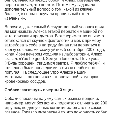
они отличаются между собой, и Алекс совершенно
верно отвечал, что цветом. Потом ему задавали
дополнительный вопрос о том, какой из ключей
больше, и снова получали правильный ответ —
«зеленый».
Впрочем, даже самый бесчувственный человек вряд
ли мог назвать Алекса этакой пернатой машиной по
категоризации предметов. В экспериментах он часто
отвлекался от скучной фактологии и мог, к примеру,
затребовать себе в награду банан или вернуться в
клетку со словами «хочу уйти». 5 сентября 2007 года,
когда Ирэн вечером уходила из лаборатории, Алекс
сказал: «You be good. See you tomorrow. I love you»
(«Будь хорошей. Увидимся завтра. Я люблю тебя»), и
эти слова были последними в жизни необычного
попугая. На следующее утро Алекса нашли
мертвым — он скончался от внезапной закупорки
кровеносных сосудов.
Собаки: заглянуть в черный ящик
Собаки способны на уйму самых разных вещей и,
например, могут без всяких подсказок отличать до 200
игрушек, но для ученых-когнитивистов это не самое
главное. Гораздо интересней то, что покорность собак