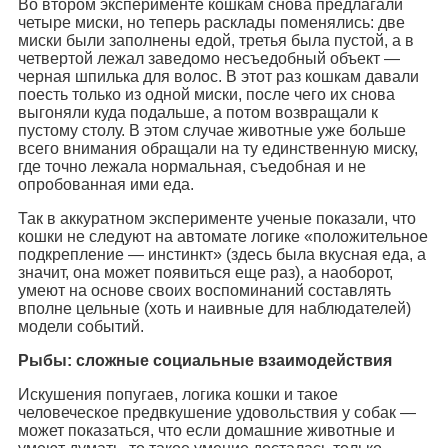
Во втором эксперименте кошкам снова предлагали
четыре миски, но теперь расклады поменялись: две
миски были заполнены едой, третья была пустой, а в
четвертой лежал заведомо несъедобный объект —
черная шпилька для волос. В этот раз кошкам давали
поесть только из одной миски, после чего их снова
выгоняли куда подальше, а потом возвращали к
пустому столу. В этом случае животные уже больше
всего внимания обращали на ту единственную миску,
где точно лежала нормальная, съедобная и не
опробованная ими еда.
Так в аккуратном эксперименте ученые показали, что
кошки не следуют на автомате логике «положительное
подкрепление — инстинкт» (здесь была вкусная еда, а
значит, она может появиться еще раз), а наоборот,
умеют на основе своих воспоминаний составлять
вполне цельные (хоть и наивные для наблюдателей)
модели событий.
Рыбы: сложные социальные взаимодействия
Искушения попугаев, логика кошки и такое
человеческое предвкушение удовольствия у собак —
может показаться, что если домашние животные и