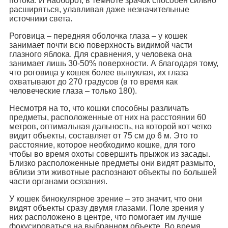
потока. И наоборот, в темноте зрачок способен сильно
расширяться, улавливая даже незначительные
источники света.
Роговица – передняя оболочка глаза – у кошек
занимает почти всю поверхность видимой части
глазного яблока. Для сравнения, у человека она
занимает лишь 30-50% поверхности. А благодаря тому,
что роговица у кошек более выпуклая, их глаза
охватывают до 270 градусов (в то время как
человеческие глаза – только 180).
Несмотря на то, что кошки способны различать
предметы, расположенные от них на расстоянии 60
метров, оптимальная дальность, на которой кот четко
видит объекты, составляет от 75 см до 6 м. Это то
расстояние, которое необходимо кошке, для того
чтобы во время охоты совершить прыжок из засады.
Близко расположенные предметы они видят размыто,
вблизи эти животные распознают объекты по большей
части органами осязания.
У кошек бинокулярное зрение – это значит, что они
видят объекты сразу двумя глазами. Поле зрения у
них расположено в центре, что помогает им лучше
фокусироваться на выбранном объекте. Во время