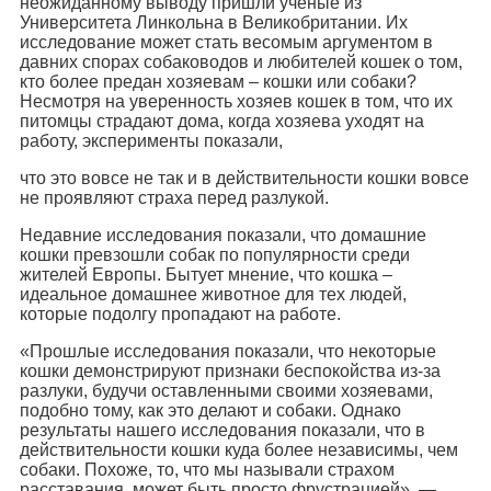
неожиданному выводу пришли ученые из
Университета Линкольна в Великобритании. Их
исследование может стать весомым аргументом в
давних спорах собаководов и любителей кошек о том,
кто более предан хозяевам – кошки или собаки?
Несмотря на уверенность хозяев кошек в том, что их
питомцы страдают дома, когда хозяева уходят на
работу, эксперименты показали,
что это вовсе не так и в действительности кошки вовсе
не проявляют страха перед разлукой.
Недавние исследования показали, что домашние
кошки превзошли собак по популярности среди
жителей Европы. Бытует мнение, что кошка –
идеальное домашнее животное для тех людей,
которые подолгу пропадают на работе.
«Прошлые исследования показали, что некоторые
кошки демонстрируют признаки беспокойства из-за
разлуки, будучи оставленными своими хозяевами,
подобно тому, как это делают и собаки. Однако
результаты нашего исследования показали, что в
действительности кошки куда более независимы, чем
собаки. Похоже, то, что мы называли страхом
расставания, может быть просто фрустрацией», —