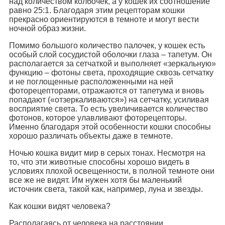
над количеством колбочек, а у кошек их соотношение
равно 25:1. Благодаря этим рецепторам кошки
прекрасно ориентируются в темноте и могут вести
ночной образ жизни.
Помимо большого количество палочек, у кошек есть
особый слой сосудистой оболочки глаза – тапетум. Он
располагается за сетчаткой и выполняет «зеркальную»
функцию – фотоны света, проходящие сквозь сетчатку
и не поглощенные расположенными на ней
фоторецепторами, отражаются от тапетума и вновь
попадают («отзеркаливаются») на сетчатку, усиливая
восприятие света. То есть увеличивается количество
фотонов, которое улавливают фоторецепторы.
Именно благодаря этой особенности кошки способны
хорошо различать объекты даже в темноте.
Ночью кошка видит мир в серых тонах. Несмотря на
то, что эти животные способны хорошо видеть в
условиях плохой освещенности, в полной темноте они
все же не видят. Им нужен хотя бы маленький
источник света, такой как, например, луна и звезды.
Как кошки видят человека?
Располагаясь от человека на расстоянии,