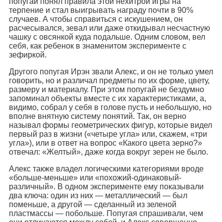
попугай понял правила этой нехитрой игры на
терпение и стал выигрывать награду почти в 90%
случаев. А чтобы справиться с искушением, он
расчесывался, зевал или даже откидывал несчастную
чашку с овсянкой куда подальше. Одним словом, вел
себя, как ребенок в знаменитом эксперименте с
зефиркой.
Другого попугая Ирэн звали Алекс, и он не только умел
говорить, но и различал предметы по их форме, цвету,
размеру и материалу. При этом попугай не бездумно
запоминал объекты вместе с их характеристиками, а,
видимо, собрал у себя в голове пусть и небольшую, но
вполне внятную систему понятий. Так, он верно
называл формы геометрических фигур, которые видел
первый раз в жизни («четыре угла» или, скажем, «три
угла»), или в ответ на вопрос «Какого цвета зерно?»
отвечал: «Желтый», даже когда вокруг зерен не было.
Алекс также владел логическими категориями вроде
«больше-меньше» или «похожий-одинаковый-
различный». В одном эксперименте ему показывали
два ключа: один из них — металлический — был
поменьше, а другой — сделанный из зеленой
пластмассы — побольше. Попугая спрашивали, чем