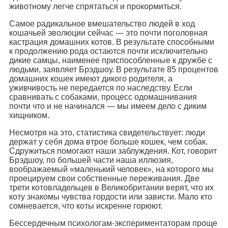
животному легче спрятаться и прокормиться.
Самое радикальное вмешательство людей в ход
кошачьей эволюции сейчас — это почти поголовная
кастрация домашних котов. В результате способными
к продолжению рода остаются почти исключительно
дикие самцы, наименее приспособленные к дружбе с
людьми, заявляет Брэдшоу. В результате 85 процентов
домашних кошек имеют дикого родителя, а
уживчивость не передается по наследству. Если
сравнивать с собаками, процесс одомашнивания
почти что и не начинался — мы имеем дело с диким
хищником.
Несмотря на это, статистика свидетельствует: люди
держат у себя дома втрое больше кошек, чем собак.
Сдружиться помогают наши заблуждения. Кот, говорит
Брэдшоу, по большей части наша иллюзия,
воображаемый «маленький человек», на которого мы
проецируем свои собственные переживания. Две
трети котовладельцев в Великобритании верят, что их
коту знакомы чувства гордости или зависти. Мало кто
сомневается, что коты искренне горюют.
Бессердечным психологам-экспериментаторам проще