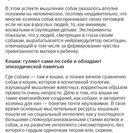
В этом аспекте мышление собак оказалось вполне
похожим на человеческое, поэтому неудивительно, что
многие хозяева собак воспринимают своих питомцев
если не как взрослых людей, то, как минимум,
косматыми и скулящими детьми. Эксперименты
показали, что у людей, смотрящих в глаза своим
собакам, вырабатывается нейромодулятор окситоцин,
отвечающий в том числе за формирование чувства
привязанности матери к ребенку.
Кошки: гуляют сами по себе и обладают
эпизодической памятью
Где собаки — там и кошки, а точнее вечное сравнение
собак и кошек, которое в когнитивной этологии,
изучающей мышление животных, корректным образом
провести очень непросто. Дело в том, что кошки не
такие компанейские создания, как собаки, и авторитет
хозяина для них — понятие почти неуловимое. В свое
время основные мыслительные ресурсы кошачьих
пошли не на социальный интеллект, как у охотящихся
большими сложноорганизованными стаями волков и
собак, а на развитие интеллекта сенсомоторного, без
которого гордым одиночкам тиграм или, скажем,