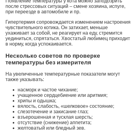
Появление температуры у кота можно заподозрить
после стрессовых ситуаций – смене хозяина, испуге,
при переезде в автомобиле и пр.
Гипертермия сопровождается изменением настроения
чувствительного котика. Он затихает, меньше
ухаживает за собой, не реагирует на еду, стремится
уединиться, спрятаться. Хвостатый любимец приходит
в норму, когда успокаивается.
Несколько советов по проверке
температуры без измерителя
На увеличенные температурные показатели могут
также указывать:
насморк и частое чихание;
учащенное сердцебиение или аритмия;
хрипы и одышка;
вялость, слабость, «шелковое» состояние;
слезотечение и закисание глаз;
взъерошенная и тусклая шерсть;
отсутствие (снижение) аппетита;
желтоватый или бледный зев.