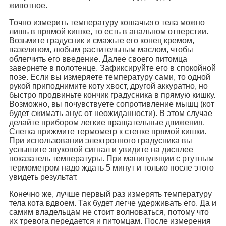
животное.
Точно измерить температуру кошачьего тела можно
лишь в прямой кишке, то есть в анальном отверстии.
Возьмите градусник и смажьте его конец кремом,
вазелином, любым растительным маслом, чтобы
облегчить его введение. Далее своего питомца
завернете в полотенце. Зафиксируйте его в спокойной
позе. Если вы измеряете температуру сами, то одной
рукой приподнимите коту хвост, другой аккуратно, но
быстро продвиньте кончик градусника в прямую кишку.
Возможно, вы почувствуете сопротивление мышц (кот
будет сжимать анус от неожиданности). В этом случае
делайте прибором легкие вращательные движения.
Слегка прижмите термометр к стенке прямой кишки.
При использовании электронного градусника вы
услышите звуковой сигнал и увидите на дисплее
показатель температуры. При манипуляции с ртутным
термометром надо ждать 5 минут и только после этого
увидеть результат.
Конечно же, лучше первый раз измерять температуру
тела кота вдвоем. Так будет легче удерживать его. Да и
самим владельцам не стоит волноваться, потому что
их тревога передается и питомцам. После измерения