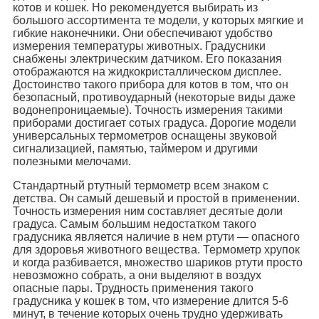
котов и кошек. Но рекомендуется выбирать из
большого ассортимента те модели, у которых мягкие и
гибкие наконечники. Они обеспечивают удобство
измерения температуры животных. Градусники
снабжены электрическим датчиком. Его показания
отображаются на жидкокристаллическом дисплее.
Достоинство такого прибора для котов в том, что он
безопасный, противоударный (некоторые виды даже
водонепроницаемые). Точность измерения такими
приборами достигает сотых градуса. Дорогие модели
универсальных термометров оснащены звуковой
сигнализацией, памятью, таймером и другими
полезными мелочами.
Стандартный ртутный термометр всем знаком с
детства. Он самый дешевый и простой в применении.
Точность измерения ним составляет десятые доли
градуса. Самым большим недостатком такого
градусника является наличие в нем ртути — опасного
для здоровья животного вещества. Термометр хрупок
и когда разбивается, множество шариков ртути просто
невозможно собрать, а они выделяют в воздух
опасные пары. Трудность применения такого
градусника у кошек в том, что измерение длится 5-6
минут, в течение которых очень трудно удерживать