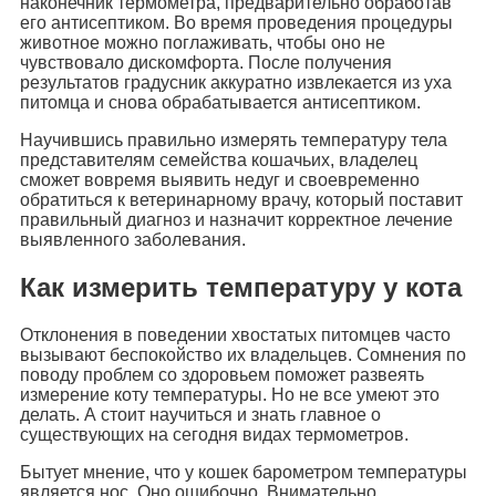
наконечник термометра, предварительно обработав
его антисептиком. Во время проведения процедуры
животное можно поглаживать, чтобы оно не
чувствовало дискомфорта. После получения
результатов градусник аккуратно извлекается из уха
питомца и снова обрабатывается антисептиком.
Научившись правильно измерять температуру тела
представителям семейства кошачьих, владелец
сможет вовремя выявить недуг и своевременно
обратиться к ветеринарному врачу, который поставит
правильный диагноз и назначит корректное лечение
выявленного заболевания.
Как измерить температуру у кота
Отклонения в поведении хвостатых питомцев часто
вызывают беспокойство их владельцев. Сомнения по
поводу проблем со здоровьем поможет развеять
измерение коту температуры. Но не все умеют это
делать. А стоит научиться и знать главное о
существующих на сегодня видах термометров.
Бытует мнение, что у кошек барометром температуры
является нос. Оно ошибочно. Внимательно