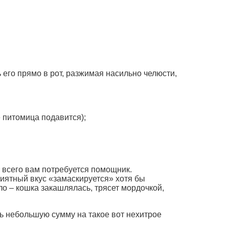
 его прямо в рот, разжимая насильно челюсти,
 питомица подавится);
е всего вам потребуется помощник.
риятный вкус «замаскируется» хотя бы
ло – кошка закашлялась, трясет мордочкой,
ь небольшую сумму на такое вот нехитрое