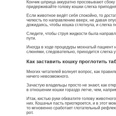
Кончик шприца аккуратно просовывают сбоку 
придерживайте голову кошки слегка приподнят
Если животное ведёт себя спокойно, то дост
челюсть по направлению вверх, не давая опу
дожидаясь, чтобы кошка сглотнула, и слегка 
Следите, чтобы струя жидкости была направле
пути.
Иногда в ходе процедуры мохнатый пациент н
слюнями, следовательно, приходится слегка у
Как заставить кошку проглотить та
Многих читателей волнует вопрос, как правил
ничего невозможного.
Зачастую владельцы просто не знают, как отк
в отношении кошки гораздо легче, чем, напри
Итак, кистью руки обхватите голову животног
них. Кошачья пасть приоткроется, и в этот м
то мгновенно сработает глотательный рефлекс
рот.