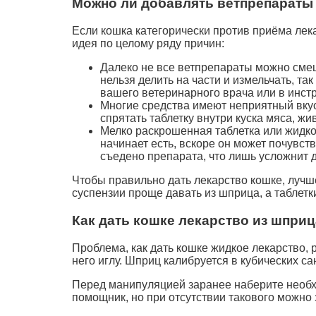
Можно ли добавлять ветпрепараты
Если кошка категорически против приёма лека
идея по целому ряду причин:
Далеко не все ветпрепараты можно смеш
нельзя делить на части и измельчать, та
вашего ветеринарного врача или в инст
Многие средства имеют неприятный вку
спрятать таблетку внутри куска мяса, жи
Мелко раскрошенная таблетка или жидко
начинает есть, вскоре он может почувст
съедено препарата, что лишь усложнит д
Чтобы правильно дать лекарство кошке, лучше
суспензии проще давать из шприца, а таблет
Как дать кошке лекарство из шприц
Проблема, как дать кошке жидкое лекарство,
него иглу. Шприц калибруется в кубических сан
Перед манипуляцией заранее наберите необхо
помощник, но при отсутствии такового можно 