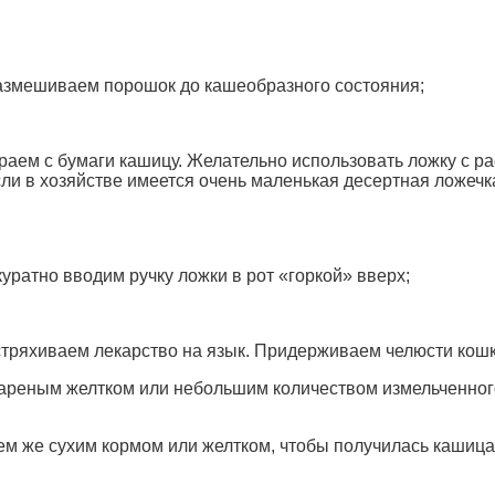
размешиваем порошок до кашеобразного состояния;
раем с бумаги кашицу. Желательно использовать ложку с р
сли в хозяйстве имеется очень маленькая десертная ложеч
куратно вводим ручку ложки в рот «горкой» вверх;
стряхиваем лекарство на язык. Придерживаем челюсти кошк
вареным желтком или небольшим количеством измельченного
ем же сухим кормом или желтком, чтобы получилась кашица.