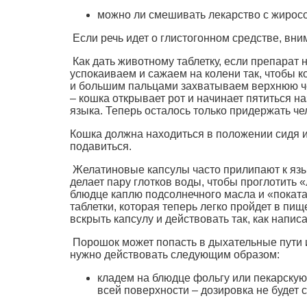
можно ли смешивать лекарство с жирос
Если речь идет о глистогонном средстве, вни
Как дать животному таблетку, если препарат 
успокаиваем и сажаем на колени так, чтобы 
и большим пальцами захватываем верхнюю чел
– кошка открывает рот и начинает пятиться н
языка. Теперь осталось только придержать че
Кошка должна находиться в положении сидя и
подавиться.
Желатиновые капсулы часто прилипают к языку
делает пару глотков воды, чтобы проглотить «
блюдце каплю подсолнечного масла и «поката
таблетки, которая теперь легко пройдет в пи
вскрыть капсулу и действовать так, как напис
Порошок может попасть в дыхательные пути и
нужно действовать следующим образом:
кладем на блюдце фольгу или пекарскую
всей поверхности – дозировка не будет 