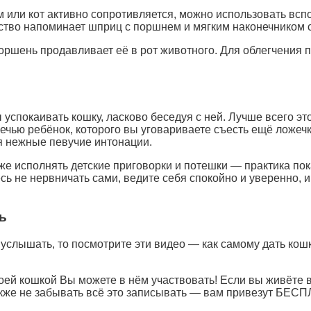
ым или кот активно сопротивляется, можно использовать в
йство напоминает шприц с поршнем и мягким наконечником 
поршень продавливает её в рот животного. Для облегчения 
спокаивать кошку, ласково беседуя с ней. Лучше всего это
чью ребёнок, которого вы уговариваете съесть ещё ложечку
я нежные певучие интонации.
аже исполнять детские приговорки и потешки — практика пок
сь не нервничать сами, ведите себя спокойно и уверенно, 
ь
з услышать, то посмотрите эти видео — как самому дать ко
кошкой Вы можете в нём участвовать! Если вы живёте в 
 а также не забывать всё это записывать — вам привез