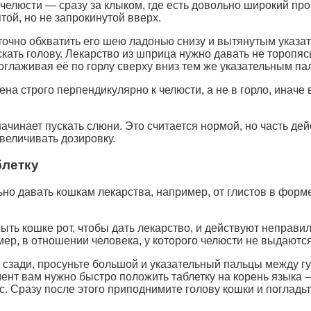
челюсти — сразу за клыком, где есть довольно широкий пр
ой, но не запрокинутой вверх.
аточно обхватить его шею ладонью снизу и вытянутым указа
скать голову. Лекарство из шприца нужно давать не торопя
поглаживая её по горлу сверху вниз тем же указательным па
на строго перпендикулярно к челюсти, а не в горло, иначе
ачинает пускать слюни. Это считается нормой, но часть де
величивать дозировку.
блетку
ьно давать кошкам лекарства, например, от глистов в форме
рыть кошке рот, чтобы дать лекарство, и действуют неправи
мер, в отношении человека, у которого челюсти не выдаютс
о сзади, просуньте большой и указательный пальцы между гу
омент вам нужно быстро положить таблетку на корень языка 
. Сразу после этого приподнимите голову кошки и погладьт