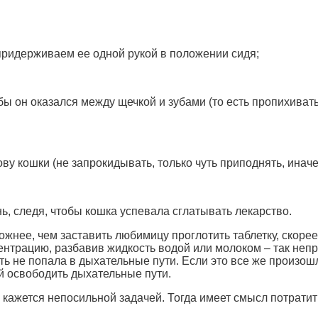
 придерживаем ее одной рукой в положении сидя;
ы он оказался между щечкой и зубами (то есть пропихивать
у кошки (не запрокидывать, только чуть приподнять, иначе
ь, следя, чтобы кошка успевала сглатывать лекарство.
ожнее, чем заставить любимицу проглотить таблетку, скоре
ентрацию, разбавив жидкость водой или молоком – так неп
ть не попала в дыхательные пути. Если это все же произош
 ей освободить дыхательные пути.
кажется непосильной задачей. Тогда имеет смысл потратит