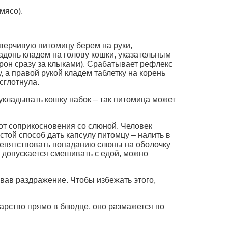
мясо).
оверчивую питомицу берем на руки,
адонь кладем на голову кошки, указательным
рон сразу за клыками). Срабатывает рефлекс
 а правой рукой кладем таблетку на корень
 сглотнула.
укладывать кошку набок – так питомица может
 от соприкосновения со слюной. Человек
остой способ дать капсулу питомцу – налить в
препятствовать попаданию слюны на оболочку
о допускается смешивать с едой, можно
вав раздражение. Чтобы избежать этого,
арство прямо в блюдце, оно размажется по