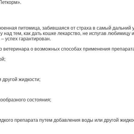
Петкорм».
оенная питомица, забившаяся от страха в самый дальний у
ву над тем, как дать кошке лекарство, не испугав любимиц
– успех гарантирован.
о ветеринара о возможных способах применения препарата
ой;
и другой жидкости;
кообразного состояния;
дкого препарата путем добавления воды или другой жидко