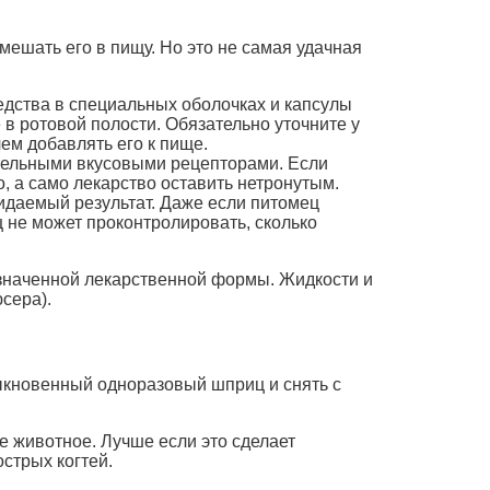
мешать его в пищу. Но это не самая удачная
едства в специальных оболочках и капсулы
е в ротовой полости. Обязательно уточните у
ем добавлять его к пище.
ительными вкусовыми рецепторами. Если
о, а само лекарство оставить нетронутым.
идаемый результат. Даже если питомец
ц не может проконтролировать, сколько
назначенной лекарственной формы. Жидкости и
сера).
быкновенный одноразовый шприц и снять с
 животное. Лучше если это сделает
стрых когтей.