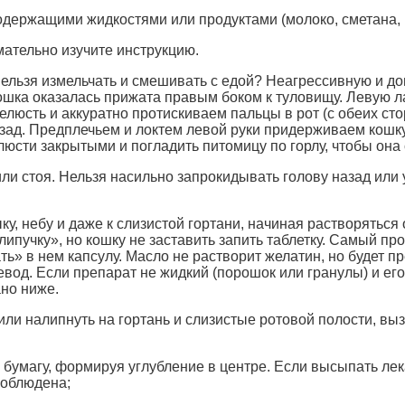
одержащими жидкостями или продуктами (молоко, сметана, 
мательно изучите инструкцию.
нельзя измельчать и смешивать с едой? Неагрессивную и д
кошка оказалась прижата правым боком к туловищу. Левую л
юсть и аккуратно протискиваем пальцы в рот (с обеих сто
азад. Предплечьем и локтем левой руки придерживаем кошку,
люсти закрытыми и погладить питомицу по горлу, чтобы она
ли стоя. Нельзя насильно запрокидывать голову назад или 
, небу и даже к слизистой гортани, начиная растворяться
липучку», но кошку не заставить запить таблетку. Самый пр
ть» в нем капсулу. Масло не растворит желатин, но будет 
щевод. Если препарат не жидкий (порошок или гранулы) и ег
ано ниже.
ли налипнуть на гортань и слизистые ротовой полости, выз
 бумагу, формируя углубление в центре. Если высыпать лек
соблюдена;