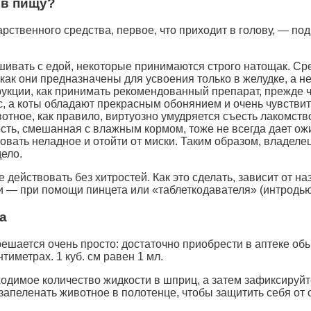
 в пищу?
рственного средства, первое, что приходит в голову, — под
ивать с едой, некоторые принимаются строго натощак. Ср
к как они предназначены для усвоения только в желудке, а н
рукции, как принимать рекомендованный препарат, прежде ч
с, а коты обладают прекрасным обонянием и очень чувств
вотное, как правило, виртуозно умудряется съесть лакомств
сть, смешанная с влажным кормом, тоже не всегда дает ож
вовать неладное и отойти от миски. Таким образом, владеле
ело.
 действовать без хитростей. Как это сделать, зависит от 
ки — при помощи пинцета или «таблеткодавателя» (интродью
а
 решается очень просто: достаточно приобрести в аптеке о
тиметрах. 1 куб. см равен 1 мл.
димое количество жидкости в шприц, а затем зафиксируйте
запеленать животное в полотенце, чтобы защитить себя от о