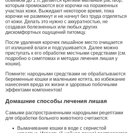
объемом до 1 л, делается крепкий мыльный раствор,
которым промокаются все корочки на пораженных
участках кожи. Выжидают некоторое время, пока
корочки не размякнут и не начнут без труда отделяться
от кожи. Делать это нужно с аккуратностью, не
создавая болезненных или любых других
дискомфортных ощущений питомцу.
После удаления корочек лишайное место очищается
от излишней влаги и подсушивается. Далее можно
приступать к его обработке местными средствами (см.
подробно о симптомах и методах лечения лишая у
кошки).
Помните: народными средствами не обрабатываются
беременные кошки и маленькие котята, во избежание
нанесения вреда их жизни и здоровью побочными
эффектами компонентов!
Домашние способы лечения лишая
Самыми распространенными народными рецептами
для обработки больного животного считаются:
Вымачивание кошки в воде с сернистой