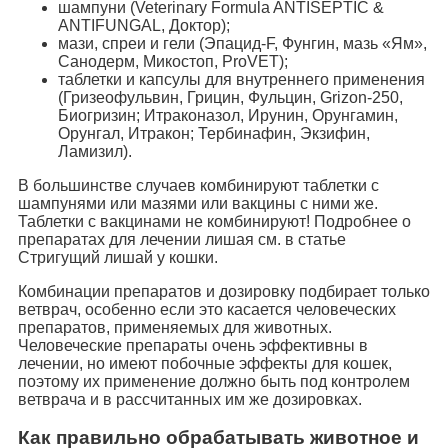
шампуни (Veterinary Formula ANTISEPTIC &
ANTIFUNGAL, Доктор);
мази, спреи и гели (Эпацид-F, Фунгин, мазь «Ям»,
Санодерм, Микостоп, ProVET);
таблетки и капсулы для внутреннего применения
(Гризеофульвин, Грицин, Фульцин, Grizon-250,
Биогризин; Итраконазол, Ирунин, Орунгамин,
Орунгал, Итракон; Тербинафин, Экзифин,
Ламизил).
В большинстве случаев комбинируют таблетки с
шампунями или мазями или вакцины с ними же.
Таблетки с вакцинами не комбинируют! Подробнее о
препаратах для лечении лишая см. в статье
Стригущий лишай у кошки.
Комбинации препаратов и дозировку подбирает только
ветврач, особенно если это касается человеческих
препаратов, применяемых для животных.
Человеческие препараты очень эффективны в
лечении, но имеют побочные эффекты для кошек,
поэтому их применение должно быть под контролем
ветврача и в рассчитанных им же дозировках.
Как правильно обрабатывать животное и