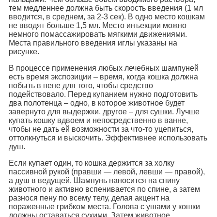
тем медленнее должна быть скорость введения (1 мл
вводится, в среднем, за 2-3 сек). В одно место кошкам
не вводят больше 1,5 мл. Место инъекции можно
немного помассажировать мягкими движениями.
Места правильного введения иглы указаны на
рисунке.
В процессе применения любых лечебных шампуней
есть время экспозиции – время, когда кошка должна
побыть в пене для того, чтобы средство
подействовало. Перед купанием нужно подготовить
два полотенца – одно, в которое животное будет
завернуто для выдержки, другое – для сушки. Лучше
купать кошку вдвоем и непосредственно в ванне,
чтобы не дать ей возможности за что-то уцепиться,
оттолкнуться и выскочить. Эффективнее использовать
душ.
Если купает один, то кошка держится за холку
пассивной рукой (правши — левой, левши — правой),
а душ в ведущей. Шампунь наносится на спину
животного и активно вспенивается по спине, а затем
разнося пену по всему телу, делая акцент на
пораженные грибком места. Голова с ушами у кошки
должны оставаться сухими. Затем животное