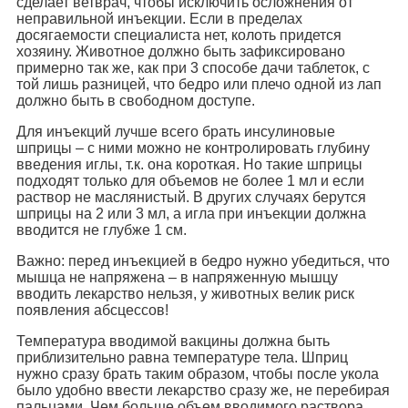
сделает ветврач, чтобы исключить осложнения от
неправильной инъекции. Если в пределах
досягаемости специалиста нет, колоть придется
хозяину. Животное должно быть зафиксировано
примерно так же, как при 3 способе дачи таблеток, с
той лишь разницей, что бедро или плечо одной из лап
должно быть в свободном доступе.
Для инъекций лучше всего брать инсулиновые
шприцы – с ними можно не контролировать глубину
введения иглы, т.к. она короткая. Но такие шприцы
подходят только для объемов не более 1 мл и если
раствор не маслянистый. В других случаях берутся
шприцы на 2 или 3 мл, а игла при инъекции должна
вводится не глубже 1 см.
Важно: перед инъекцией в бедро нужно убедиться, что
мышца не напряжена – в напряженную мышцу
вводить лекарство нельзя, у животных велик риск
появления абсцессов!
Температура вводимой вакцины должна быть
приблизительно равна температуре тела. Шприц
нужно сразу брать таким образом, чтобы после укола
было удобно ввести лекарство сразу же, не перебирая
пальцами. Чем больше объем вводимого раствора,