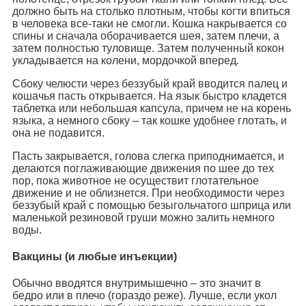
должно быть на столько плотным, чтобы когти впиться
в человека все-таки не смогли. Кошка накрывается со
спины и сначала оборачивается шея, затем плечи, а
затем полностью туловище. Затем полученный кокон
укладывается на колени, мордочкой вперед.
Сбоку челюсти через беззубый край вводится палец и
кошачья пасть открывается. На язык быстро кладется
таблетка или небольшая капсула, причем не на корень
языка, а немного сбоку – так кошке удобнее глотать, и
она не подавится.
Пасть закрывается, голова слегка приподнимается, и
делаются поглаживающие движения по шее до тех
пор, пока животное не осуществит глотательное
движение и не облизнется. При необходимости через
беззубый край с помощью безыгольчатого шприца или
маленькой резиновой груши можно залить немного
воды.
Вакцины (и любые инъекции)
Обычно вводятся внутримышечно – это значит в
бедро или в плечо (гораздо реже). Лучше, если укол