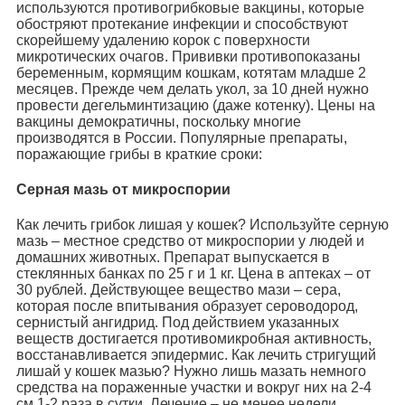
используются противогрибковые вакцины, которые
обостряют протекание инфекции и способствуют
скорейшему удалению корок с поверхности
микротических очагов. Прививки противопоказаны
беременным, кормящим кошкам, котятам младше 2
месяцев. Прежде чем делать укол, за 10 дней нужно
провести дегельминтизацию (даже котенку). Цены на
вакцины демократичны, поскольку многие
производятся в России. Популярные препараты,
поражающие грибы в краткие сроки:
Серная мазь от микроспории
Как лечить грибок лишая у кошек? Используйте серную
мазь – местное средство от микроспории у людей и
домашних животных. Препарат выпускается в
стеклянных банках по 25 г и 1 кг. Цена в аптеках – от
30 рублей. Действующее вещество мази – сера,
которая после впитывания образует сероводород,
сернистый ангидрид. Под действием указанных
веществ достигается противомикробная активность,
восстанавливается эпидермис. Как лечить стригущий
лишай у кошек мазью? Нужно лишь мазать немного
средства на пораженные участки и вокруг них на 2-4
см 1-2 раза в сутки. Лечение – не менее недели.