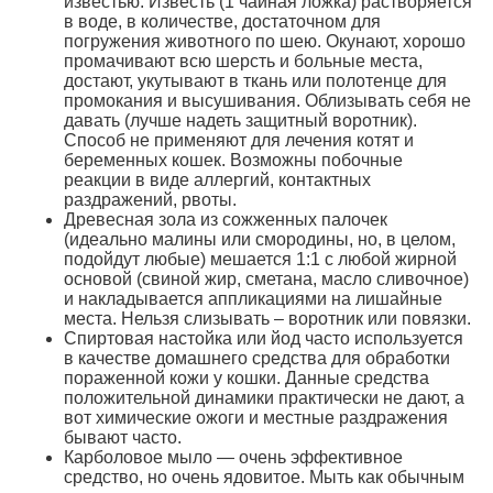
известью. Известь (1 чайная ложка) растворяется
в воде, в количестве, достаточном для
погружения животного по шею. Окунают, хорошо
промачивают всю шерсть и больные места,
достают, укутывают в ткань или полотенце для
промокания и высушивания. Облизывать себя не
давать (лучше надеть защитный воротник).
Способ не применяют для лечения котят и
беременных кошек. Возможны побочные
реакции в виде аллергий, контактных
раздражений, рвоты.
Древесная зола из сожженных палочек
(идеально малины или смородины, но, в целом,
подойдут любые) мешается 1:1 с любой жирной
основой (свиной жир, сметана, масло сливочное)
и накладывается аппликациями на лишайные
места. Нельзя слизывать – воротник или повязки.
Спиртовая настойка или йод часто используется
в качестве домашнего средства для обработки
пораженной кожи у кошки. Данные средства
положительной динамики практически не дают, а
вот химические ожоги и местные раздражения
бывают часто.
Карболовое мыло — очень эффективное
средство, но очень ядовитое. Мыть как обычным