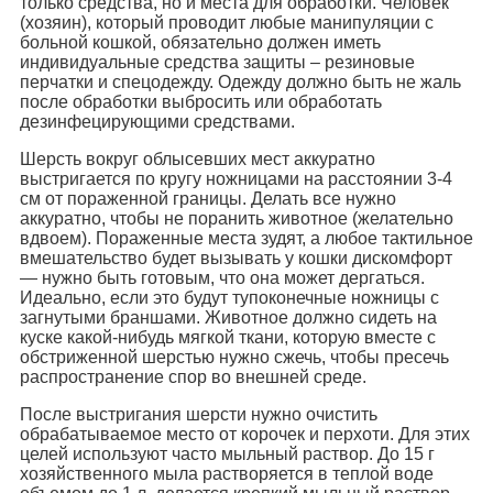
только средства, но и места для обработки. Человек
(хозяин), который проводит любые манипуляции с
больной кошкой, обязательно должен иметь
индивидуальные средства защиты – резиновые
перчатки и спецодежду. Одежду должно быть не жаль
после обработки выбросить или обработать
дезинфецирующими средствами.
Шерсть вокруг облысевших мест аккуратно
выстригается по кругу ножницами на расстоянии 3-4
см от пораженной границы. Делать все нужно
аккуратно, чтобы не поранить животное (желательно
вдвоем). Пораженные места зудят, а любое тактильное
вмешательство будет вызывать у кошки дискомфорт
— нужно быть готовым, что она может дергаться.
Идеально, если это будут тупоконечные ножницы с
загнутыми браншами. Животное должно сидеть на
куске какой-нибудь мягкой ткани, которую вместе с
обстриженной шерстью нужно сжечь, чтобы пресечь
распространение спор во внешней среде.
После выстригания шерсти нужно очистить
обрабатываемое место от корочек и перхоти. Для этих
целей используют часто мыльный раствор. До 15 г
хозяйственного мыла растворяется в теплой воде