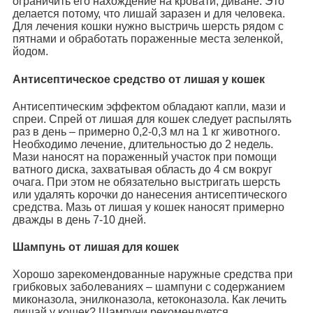
ограничить его нахождение на кровати, диване. Это
делается потому, что лишай заразен и для человека.
Для лечения кошки нужно выстричь шерсть рядом с
пятнами и обработать пораженные места зеленкой,
йодом.
Антисептическое средство от лишая у кошек
Антисептическим эффектом обладают капли, мази и
спреи. Спрей от лишая для кошек следует распылять
раз в день – примерно 0,2-0,3 мл на 1 кг животного.
Необходимо лечение, длительностью до 2 недель.
Мази наносят на пораженный участок при помощи
ватного диска, захватывая область до 4 см вокруг
очага. При этом не обязательно выстригать шерсть
или удалять корочки до нанесения антисептического
средства. Мазь от лишая у кошек наносят примерно
дважды в день 7-10 дней.
Шампунь от лишая для кошек
Хорошо зарекомендованные наружные средства при
грибковых заболеваниях – шампуни с содержанием
миконазола, энилконазола, кетоконазола. Как лечить
лишай у кошек? Шампуни рекомендуется