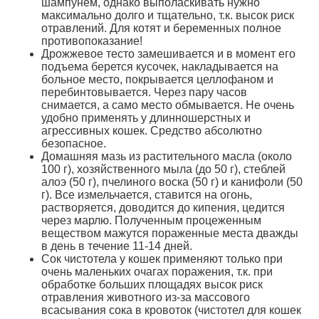
шампунем, однако выполаскивать нужно
максимально долго и тщательно, т.к. высок риск
отравлений. Для котят и беременных полное
противопоказание!
Дрожжевое тесто замешивается и в момент его
подъема берется кусочек, накладывается на
больное место, покрывается целлофаном и
перебинтовывается. Через пару часов
снимается, а само место обмывается. Не очень
удобно применять у длинношерстных и
агрессивных кошек. Средство абсолютно
безопасное.
Домашняя мазь из растительного масла (около
100 г), хозяйственного мыла (до 50 г), стеблей
алоэ (50 г), пчелиного воска (50 г) и канифоли (50
г). Все измельчается, ставится на огонь,
растворяется, доводится до кипения, цедится
через марлю. Полученным процеженным
веществом мажутся пораженные места дважды
в день в течение 11-14 дней.
Сок чистотела у кошек применяют только при
очень маленьких очагах поражения, т.к. при
обработке больших площадях высок риск
отравления животного из-за массового
всасывания сока в кровоток (чистотел для кошек