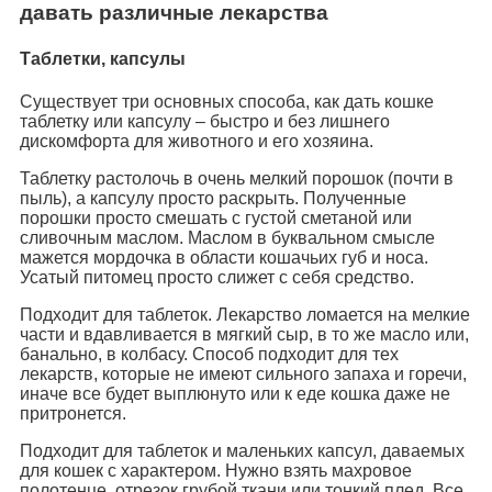
давать различные лекарства
Таблетки, капсулы
Существует три основных способа, как дать кошке
таблетку или капсулу – быстро и без лишнего
дискомфорта для животного и его хозяина.
Таблетку растолочь в очень мелкий порошок (почти в
пыль), а капсулу просто раскрыть. Полученные
порошки просто смешать с густой сметаной или
сливочным маслом. Маслом в буквальном смысле
мажется мордочка в области кошачьих губ и носа.
Усатый питомец просто слижет с себя средство.
Подходит для таблеток. Лекарство ломается на мелкие
части и вдавливается в мягкий сыр, в то же масло или,
банально, в колбасу. Способ подходит для тех
лекарств, которые не имеют сильного запаха и горечи,
иначе все будет выплюнуто или к еде кошка даже не
притронется.
Подходит для таблеток и маленьких капсул, даваемых
для кошек с характером. Нужно взять махровое
полотенце, отрезок грубой ткани или тонкий плед. Все