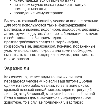
нужно удержаться от приема ванны;
ни в коем случае нельзя растирать кожу с
помощью мочалки;
проведение иммунотерапии.
Вылечить кошачий лишай у человека вполне реально.
Для этого используются такие йодсодержащие
растворы, а именно: йодопирон, йодоформ, дермицид,
антиструмин и другие. Лечение заболевание включает
в себя также в себя прием одного из
противогрибкового средства: тербинафин,
гризеофульвин, инраконазол. Конечно, пораженные
участки волосяного покрова или кожи необходимо
смазывать мазью: экзодерил, ламизил, клотримазол
или кетоназол.
Заразно ли
Как известно, не все виды кошачьих лишаев
передаются человеку, но если ваш питомец болен
одним из таких заболеваний, то вы в зоне риска:
красный плоский лишай, микроспория (стригущий
лишай), отрубевидный, мокнущий и розовый лишай.
Если в вашем доме находиться инфицированное
животное, то в случае появления у вас таких