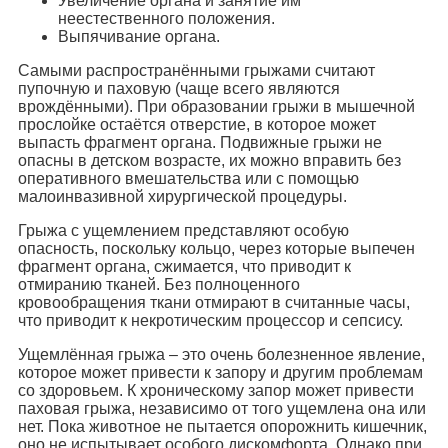
Увеличение органа и занятие им
неестественного положения.
Выпячивание органа.
Самыми распространёнными грыжами считают
пупочную и паховую (чаще всего являются
врождёнными). При образовании грыжи в мышечной
прослойке остаётся отверстие, в которое может
выпасть фрагмент органа. Подвижные грыжи не
опасны в детском возрасте, их можно вправить без
оперативного вмешательства или с помощью
малоинвазивной хирургической процедуры.
Грыжа с ущемлением представляют особую
опасность, поскольку кольцо, через которые выпечен
фрагмент органа, сжимается, что приводит к
отмиранию тканей. Без полноценного
кровообращения ткани отмирают в считанные часы,
что приводит к некротическим процессор и сепсису.
Ущемлённая грыжа – это очень болезненное явление,
которое может привести к запору и другим проблемам
со здоровьем. К хроническому запор может привести
паховая грыжа, независимо от того ущемлена она или
нет. Пока животное не пытается опорожнить кишечник,
оно не испытывает особого дискомфорта. Однако при