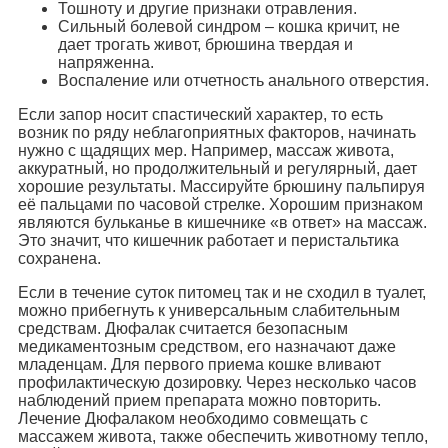
Тошноту и другие признаки отравления.
Сильный болевой синдром – кошка кричит, не
дает трогать живот, брюшина твердая и
напряженна.
Воспаление или отчетность анального отверстия.
Если запор носит спастический характер, то есть
возник по ряду неблагоприятных факторов, начинать
нужно с щадящих мер. Например, массаж живота,
аккуратный, но продолжительный и регулярный, дает
хорошие результаты. Массируйте брюшину пальпируя
её пальцами по часовой стрелке. Хорошим признаком
являются бульканье в кишечнике «в ответ» на массаж.
Это значит, что кишечник работает и перистальтика
сохранена.
Если в течение суток питомец так и не сходил в туалет,
можно прибегнуть к универсальным слабительным
средствам. Дюфалак считается безопасным
медикаментозным средством, его назначают даже
младенцам. Для первого приема кошке вливают
профилактическую дозировку. Через несколько часов
наблюдений прием препарата можно повторить.
Лечение Дюфалаком необходимо совмещать с
массажем живота, также обеспечить животному тепло,