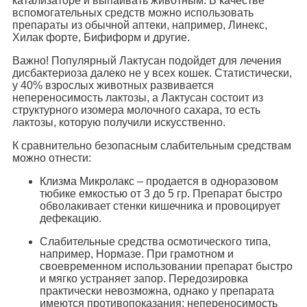
катализаторе и выпаивать животным. В качестве
вспомогательных средств можно использовать
препараты из обычной аптеки, например, Линекс,
Хилак форте, Бифиформ и другие.
Важно! Популярный Лактусан подойдет для лечения
дисбактериоза далеко не у всех кошек. Статистически,
у 40% взрослых животных развивается
непереносимость лактозы, а Лактусан состоит из
структурного изомера молочного сахара, то есть
лактозы, которую получили искусственно.
К сравнительно безопасным слабительным средствам
можно отнести:
Клизма Микролакс – продается в одноразовом
тюбике емкостью от 3 до 5 гр. Препарат быстро
обволакивает стенки кишечника и провоцирует
дефекацию.
Слабительные средства осмотического типа,
например, Нормазе. При грамотном и
своевременном использовании препарат быстро
и мягко устраняет запор. Передозировка
практически невозможна, однако у препарата
имеются противопоказания: непереносимость