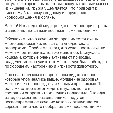
потугах, которые помогают вытолкнуть каловые массы
из кишечника, грыжа ущемляется, что приводит к
сильному болевому синдрому и нарушению
кровообращения в органе.
Важно! И в людской медицине, и в ветеринарии, грыжа
и запор являются взаимосвязанными явлениями.
Обозначим, что о лечении запоров имеется очень
много информации, но вся она «подается» с
оговорками. Проблема в том, что успешность лечения
может «подтвердить» только животное. В случае с
кошками, которые очень активны от природы,
владелец может судить о том, что недуг был побежден
по хорошему настроению и игривости животного.
При спастическом и неврогенном видах запоров,
которые упоминались выше, ухудшение здоровья
может и не сопровождаться явными признаками. То
есть, животное может ходить в туалет, но не в
состоянии опорожнить кишечник полностью. Это один
из видов скрытно развивающихся недугов,
несвоевременное лечение которых оканчивается
серьезными и часто необратимыми последствиями.