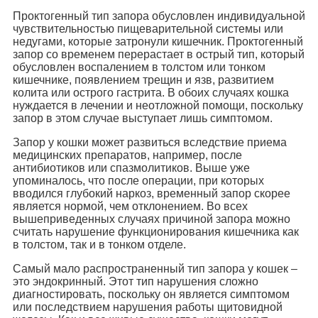
Проктогенный тип запора обусловлен индивидуальной
чувствительностью пищеварительной системы или
недугами, которые затронули кишечник. Проктогенный
запор со временем перерастает в острый тип, который
обусловлен воспалением в толстом или тонком
кишечнике, появлением трещин и язв, развитием
колита или острого гастрита. В обоих случаях кошка
нуждается в лечении и неотложной помощи, поскольку
запор в этом случае выступает лишь симптомом.
Запор у кошки может развиться вследствие приема
медицинских препаратов, например, после
антибиотиков или спазмолитиков. Выше уже
упоминалось, что после операции, при которых
вводился глубокий наркоз, временный запор скорее
является нормой, чем отклонением. Во всех
вышеприведенных случаях причиной запора можно
считать нарушение функционирования кишечника как
в толстом, так и в тонком отделе.
Самый мало распространенный тип запора у кошек –
это эндокринный. Этот тип нарушения сложно
диагностировать, поскольку он является симптомом
или последствием нарушения работы щитовидной