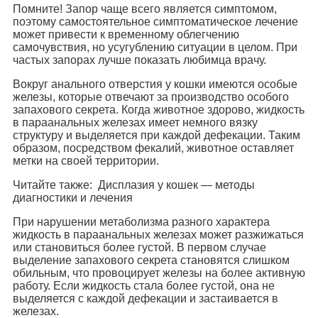
Помните! Запор чаще всего является симптомом,
поэтому самостоятельное симптоматическое лечение
может привести к временному облегчению
самочувствия, но усугублению ситуации в целом. При
частых запорах лучше показать любимца врачу.
Вокруг анального отверстия у кошки имеются особые
железы, которые отвечают за производство особого
запахового секрета. Когда животное здорово, жидкость
в параанальных железах имеет немного вязку
структуру и выделяется при каждой дефекации. Таким
образом, посредством фекалий, животное оставляет
метки на своей территории.
Читайте также: Дисплазия у кошек — методы
диагностики и лечения
При нарушении метаболизма разного характера
жидкость в параанальных железах может разжижаться
или становиться более густой. В первом случае
выделение запахового секрета становятся слишком
обильным, что провоцирует железы на более активную
работу. Если жидкость стала более густой, она не
выделяется с каждой дефекации и застаивается в
железах.