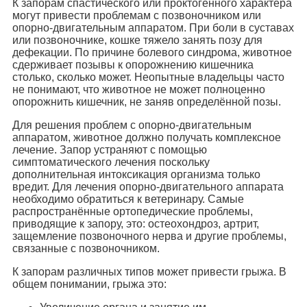
К запорам спастического или проктогенного характера
могут привести проблемам с позвоночником или
опорно-двигательным аппаратом. При боли в суставах
или позвоночнике, кошке тяжело занять позу для
дефекации. По причине болевого синдрома, животное
сдерживает позывы к опорожнению кишечника
столько, сколько может. Неопытные владельцы часто
не понимают, что животное не может полноценно
опорожнить кишечник, не заняв определённой позы.
Для решения проблем с опорно-двигательным
аппаратом, животное должно получать комплексное
лечение. Запор устраняют с помощью
симптоматического лечения поскольку
дополнительная интоксикация организма только
вредит. Для лечения опорно-двигательного аппарата
необходимо обратиться к ветеринару. Самые
распространённые ортопедические проблемы,
приводящие к запору, это: остеохондроз, артрит,
защемление позвоночного нерва и другие проблемы,
связанные с позвоночником.
К запорам различных типов может привести грыжа. В
общем понимании, грыжа это: