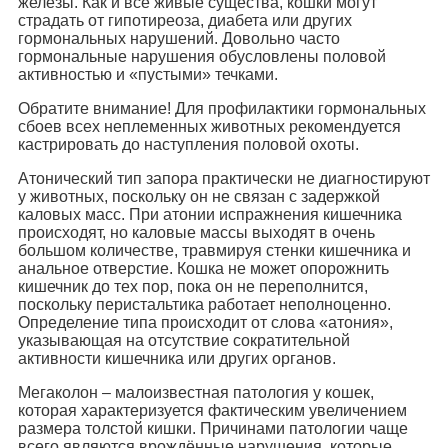
железы. Как и все живые существа, кошки могут
страдать от гипотиреоза, диабета или других
гормональных нарушений. Довольно часто
гормональные нарушения обусловлены половой
активностью и «пустыми» течками.
Обратите внимание! Для профилактики гормональных
сбоев всех неплеменных животных рекомендуется
кастрировать до наступления половой охоты.
Атонический тип запора практически не диагностируют
у животных, поскольку он не связан с задержкой
каловых масс. При атонии испражнения кишечника
происходят, но каловые массы выходят в очень
большом количестве, травмируя стенки кишечника и
анальное отверстие. Кошка не может опорожнить
кишечник до тех пор, пока он не переполнится,
поскольку перистальтика работает неполноценно.
Определение типа происходит от слова «атония»,
указывающая на отсутствие сократительной
активности кишечника или других органов.
Мегаколон – малоизвестная патология у кошек,
которая характеризуется фактическим увеличением
размера толстой кишки. Причинами патологии чаще
всего являются врождённые нарушения, которые