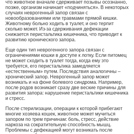
что животное вначале сдерживает позывы осознанно,
позже, организм начинает «подчиняться». В некоторых
случаях неврогенный запор связан с
новообразованиями или травмами прямой кишки.
Животному больно ходить в туалет, и оно терпит
сколько может. Из-за сдерживания дефекации
снижается перистальтика кишечника, что приводит к
развитию хронического запора.
Еще один тип неврогенного запора связан с
ограничениями кошки в доступе к лотку. Если питомец
не может сходить в туалет тогда, когда ему это
требуется, его перистальтика замедляется
«естественным» путем. Последствия аналогичны –
хронический запор. Неврогенный запор может
возникать и на фоне болевого синдрома. Например,
после родов возникает сразу две веские причины для
развития запора: нарушение перистальтики кишечника
и стресс.
После стерилизации, операции к которой прибегают
многие хозяева кошек, животное может мучиться
запором по трем причинам: боль, стресс, действие
наркоза на сократительную способность мышц.
Проблемы с дефекацией могут возникать после