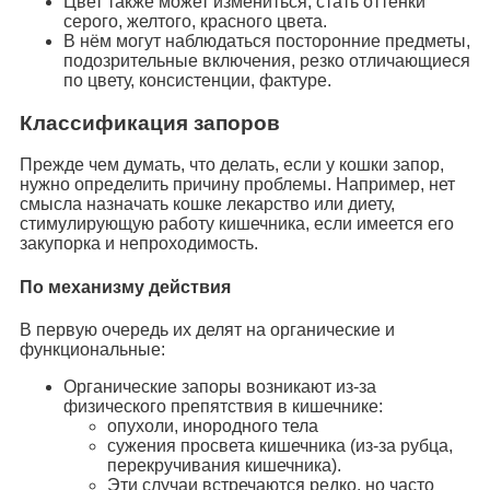
Цвет также может измениться, стать оттенки
серого, желтого, красного цвета.
В нём могут наблюдаться посторонние предметы,
подозрительные включения, резко отличающиеся
по цвету, консистенции, фактуре.
Классификация запоров
Прежде чем думать, что делать, если у кошки запор,
нужно определить причину проблемы. Например, нет
смысла назначать кошке лекарство или диету,
стимулирующую работу кишечника, если имеется его
закупорка и непроходимость.
По механизму действия
В первую очередь их делят на органические и
функциональные:
Органические запоры возникают из-за
физического препятствия в кишечнике:
опухоли, инородного тела
сужения просвета кишечника (из-за рубца,
перекручивания кишечника).
Эти случаи встречаются редко, но часто