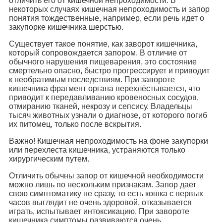
отличить его от кишечной непроходимости. В
некоторых случаях кишечная непроходимость и запор
понятия тождественные, например, если речь идет о
закупорке кишечника шерстью.
Существует такое понятие, как заворот кишечника,
который сопровождается запором. В отличие от
обычного нарушения пищеварения, это состояние
смертельно опасно, быстро прогрессирует и приводит
к необратимым последствиям. При завороте
кишечника фрагмент органа перехлёстывается, что
приводит к передавливанию кровеносных сосудов,
отмиранию тканей, некрозу и сепсису. Владельцы
тысяч животных узнали о диагнозе, от которого погиб
их питомец, только после вскрытия.
Важно! Кишечная непроходимость на фоне закупорки
или перехлеста кишечника, устраняются только
хирургическим путем.
Отличить обычны запор от кишечной необходимости
можно лишь по нескольким признакам. Запор дает
свою симптоматику не сразу, то есть кошка с первых
часов выглядит не очень здоровой, отказывается
играть, испытывает интоксикацию. При завороте
кишечника симптомы развиваются очень