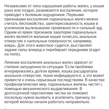
Независимо от типа нарушения работы желез, у кошки
рано или поздно, развивается воспаление, которое
приводит к болевым ощущением. Первыми
признаками воспаления паранальных желез можно
считать беспокойство, заинтересованность кошки в
усиленном вылизывание промежности и сильный зуд.
Одним из ярких признаков закупорки паранальных
желез является желание кошки почесать анальное
отверстие о напольные поверхности, например,
ковры. Для этого животное садится, выставляет
задние лапы вперед и перебирает передними (ездит
на попе).
Лечение воспаления анальных желез зависит от
степени запущенности ситуации. Если проблема
игнорировались долгое время, кошка расцарапала
анальное отверстие, ткани инфицируются, а это может
привести к очень серьезным последствиям. В качестве
профилактических мер, паранальных железы чистят с
помощью механического выдавливания. В
долгосрочной перспективе чистка не поможет,
поскольку нужно выявить и исключить причину, по
которой железы начали работать неправильно.