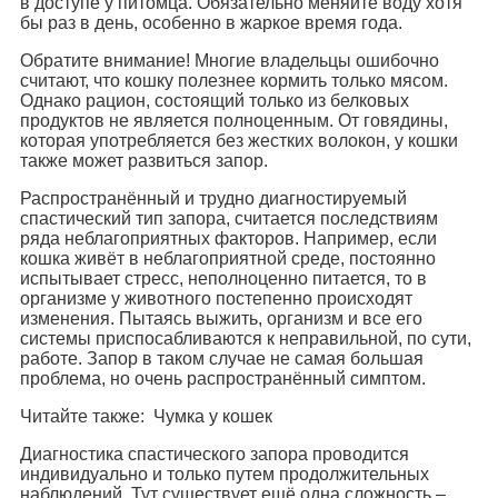
в доступе у питомца. Обязательно меняйте воду хотя
бы раз в день, особенно в жаркое время года.
Обратите внимание! Многие владельцы ошибочно
считают, что кошку полезнее кормить только мясом.
Однако рацион, состоящий только из белковых
продуктов не является полноценным. От говядины,
которая употребляется без жестких волокон, у кошки
также может развиться запор.
Распространённый и трудно диагностируемый
спастический тип запора, считается последствиям
ряда неблагоприятных факторов. Например, если
кошка живёт в неблагоприятной среде, постоянно
испытывает стресс, неполноценно питается, то в
организме у животного постепенно происходят
изменения. Пытаясь выжить, организм и все его
системы приспосабливаются к неправильной, по сути,
работе. Запор в таком случае не самая большая
проблема, но очень распространённый симптом.
Читайте также: Чумка у кошек
Диагностика спастического запора проводится
индивидуально и только путем продолжительных
наблюдений. Тут существует ещё одна сложность –