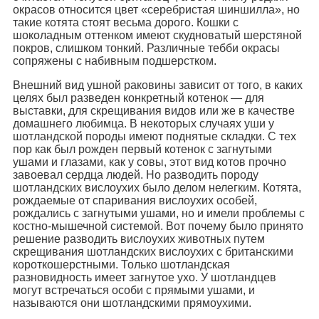
окрасов относится цвет «серебристая шиншилла», но
такие котята стоят весьма дорого. Кошки с
шоколадным оттенком имеют скудноватый шерстяной
покров, слишком тонкий. Различные тебби окрасы
сопряжены с набивным подшерстком.
Внешний вид ушной раковины зависит от того, в каких
целях был разведен конкретный котенок — для
выставки, для скрещивания видов или же в качестве
домашнего любимца. В некоторых случаях уши у
шотландской породы имеют поднятые складки. С тех
пор как был рожден первый котенок с загнутыми
ушами и глазами, как у совы, этот вид котов прочно
завоевал сердца людей. Но разводить породу
шотландских вислоухих было делом нелегким. Котята,
рождаемые от спаривания вислоухих особей,
рождались с загнутыми ушами, но и имели проблемы с
костно-мышечной системой. Вот почему было принято
решение разводить вислоухих животных путем
скрещивания шотландских вислоухих с британскими
короткошерстными. Только шотландская
разновидность имеет загнутое ухо. У шотландцев
могут встречаться особи с прямыми ушами, и
называются они шотландскими прямоухими.