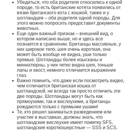
Убедиться, что оба родителя относились к одной
породе, то есть британские котята появились от
вязки британского кота с кошкой, также и у
шотландцев – оба родителя одной породы. Для
этого можно попросить предоставит документы
животных.
Еще один важный признак – внешний вид, о
котором написано выше, но и здесь все
познается в сравнении. Британцы массивные, у
них широкое тело, шея очень короткая, она
может быть вообще не видна, уши только
прямые. Шотландцы более изысканы и
миниатюрны, у них четко видна шея, тоньше
лапы и хвост, немного отличается выражение
глаз.
Важно помнить, что даже если посмотреть видео,
чем отличается британская кошка от
шотландской, не всегда так просто отличить эти
две породы. Шотландцы могут быть как
прямоухими, так и вислоухими, а британцы
рождаются только с прямыми ушами!
Те, кто решил заниматься разведением или
участие в выставках, должны знать, что
шотландские вислоухие имеет пометку SFS,
шотландские короткошерстные — SSS и SCS.