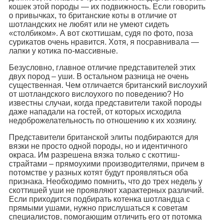
кошек этой породы — их подвижность. Если говорить
о привычках, то британские коты в отличие от
шотландских не любят или не умеют сидеть
«столбиком». А вот скоттишам, судя по фото, поза
сурикатов очень нравится. Хотя, я посравнивала —
лапки у котика по-массивные.
Безусловно, главное отличие представителей этих
двух пород – уши. В остальном разница не очень
существенная. Чем отличается британский вислоухий
от шотландского вислоухого по поведению? Но
известны случаи, когда представители такой породы
даже нападали на гостей, от которых исходила
недоброжелательность по отношению к их хозяину.
Представители британской элиты подбираются для
вязки не просто одной породы, но и идентичного
окраса. Им разрешена вязка только с скоттиш-
страйтами – прямоухими производителями, причем в
потомстве у разных котят будут проявляться оба
признака. Необходимо помнить, что до трех недель у
скоттишей уши не проявляют характерных различий.
Если приходится подбирать котенка шотландца с
прямыми ушами, нужно прислушаться к советам
специалистов, помогающим отличить его от потомка