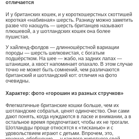
отличается
И у британских кошек, и у короткошерстных скоттишей
короткая «набивная» шерсть. Разницу можно заметить
разве что наощупь — шерсть британцев называют
плюшевой, а у шотландских кошек она более
пушистая.
У хайленд-фолдов — длинношёрстной вариации
породы — шерсть шелковистая, с богатым
подшёрстком. На шее — жабо, на задних лапах —
штанишки, а хвост напоминает опахало. В этом случае
точно не может быть сомнений, чем различаются
британский и шотландский кот: отличия на фото
очевидны.
Характер: фото «горошин из разных стручков»
Флегматичные британские кошки больше, чем их
шотландские собратья, ценят одиночество. Они сами
дают понять, когда нуждаются в ласке и внимании, а в
остальное время предпочитают, чтобы их не трогали.
Шотландцы проще относятся к «тисканью» и с
удовольствием играют с детьми. Впрочем, это,
конечно, обобщение — у каждого животного свой