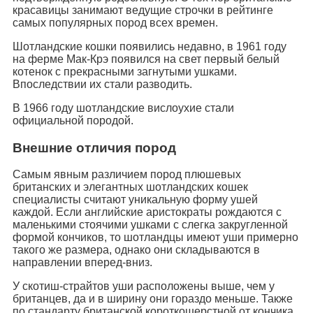
красавицы занимают ведущие строчки в рейтинге
самых популярных пород всех времен.
Шотландские кошки появились недавно, в 1961 году
на ферме Мак-Крэ появился на свет первый белый
котенок с прекрасными загнутыми ушками.
Впоследствии их стали разводить.
В 1966 году шотландские вислоухие стали
официальной породой.
Внешние отличия пород
Самым явным различием пород плюшевых
британских и элегантных шотландских кошек
специалисты считают уникальную форму ушей
каждой. Если английские аристократы рождаются с
маленькими стоячими ушками с слегка закругленной
формой кончиков, то шотландцы имеют уши примерно
такого же размера, однако они складываются в
направлении вперед-вниз.
У скотиш-страйтов уши расположены выше, чем у
британцев, да и в ширину они гораздо меньше. Также
по стандарту британской короткошерстной от кончика