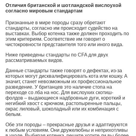
Отличия британской и шотландской вислоухой
согласно мировым стандартам
Признанные в мире породы сразу обретают
стандарты, согласно им происходит судейство на
выставках. Выбор котенка также должен проходить по
этим критериям. Соответствие им говорит о
чистокровности представителя того или иного вида.
Ниже приведены стандарты по CFA для двух
рассматриваемых видов.
Данные стандарты также говорят о дефектах, из-за
которых могут дисквалифицировать кота или кошку. А
значит, станет невозможным их профессиональное
разведение. У британцев это наличие стопа на
переходе со лба на нос. Для вислоухих скотиш-
фолдов – выдающиеся надбровные дуги, короткий и
негибкий хвост с крючком, растопыренные пальцы,
окрас лиловый, шоколадный или их комбинация с
белым.
Обе эти породы – прекрасные друзья и адаптируются
к любым условиям. Они дружелюбны и неприхотливы
в уходе. Выбирая котенка, решите,хотите ли вы более