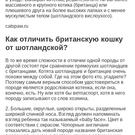
массивного и крупного котика (британца) или
плюшевого друга на более высоких лапках и с менее
мускулистым телом (шотландского вислоухого).
catspaw.ru
Как отличить британскую кошку
от шотландской?
В то же время сложности в отличии одной породы от
другой состоят при сравнении прямоухих шотландцев
с британцами. Котята шотландцев и британцев очень
похожи между собой. Где на этом фото кто, угадаете?
Поэтому самым верным способом удостовериться в
породе является родословная котенка, если она,
конечно, есть. Ну или хотя бы ветпаспорт, хотя в него
породу записывают со слов хозяина.
2. Большие, округлые, широко открыты, разделенные
широкой спинкой носа. Взгляд должен напоминать
взгляд ребенка так называемый «baby face». Цвет в
соответствии с окрасом. Чопорные англичане
отказались дать новой породе название британская