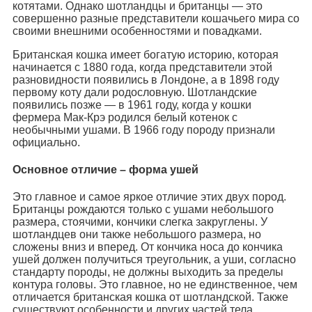
котятами. Однако шотландцы и британцы — это
совершенно разные представители кошачьего мира со
своими внешними особенностями и повадками.
Британская кошка имеет богатую историю, которая
начинается с 1880 года, когда представители этой
разновидности появились в Лондоне, а в 1898 году
первому коту дали родословную. Шотландские
появились позже — в 1961 году, когда у кошки
фермера Мак-Крэ родился белый котенок с
необычными ушами. В 1966 году породу признали
официально.
Основное отличие – форма ушей
Это главное и самое яркое отличие этих двух пород.
Британцы рождаются только с ушами небольшого
размера, стоячими, кончики слегка закруглены. У
шотландцев они также небольшого размера, но
сложены вниз и вперед. От кончика носа до кончика
ушей должен получиться треугольник, а уши, согласно
стандарту породы, не должны выходить за пределы
контура головы. Это главное, но не единственное, чем
отличается британская кошка от шотландской. Также
существуют особенности и других частей тела.