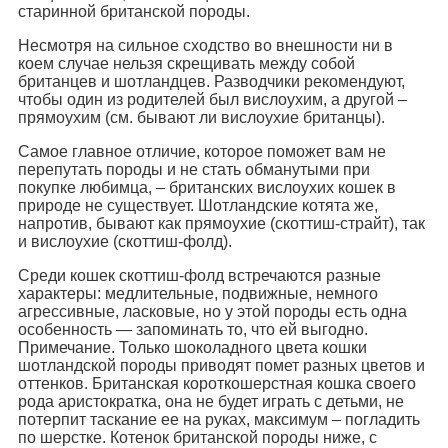
старинной британской породы.
Несмотря на сильное сходство во внешности ни в
коем случае нельзя скрещивать между собой
британцев и шотландцев. Разводчики рекомендуют,
чтобы один из родителей был вислоухим, а другой –
прямоухим (см. бывают ли вислоухие британцы).
Самое главное отличие, которое поможет вам не
перепутать породы и не стать обманутыми при
покупке любимца, – британских вислоухих кошек в
природе не существует. Шотландские котята же,
напротив, бывают как прямоухие (скоттиш-страйт), так
и вислоухие (скоттиш-фолд).
Среди кошек скоттиш-фолд встречаются разные
характеры: медлительные, подвижные, немного
агрессивные, ласковые, но у этой породы есть одна
особенность — запоминать то, что ей выгодно.
Примечание. Только шоколадного цвета кошки
шотландской породы приводят помет разных цветов и
оттенков. Британская короткошерстная кошка своего
рода аристократка, она не будет играть с детьми, не
потерпит таскание ее на руках, максимум – погладить
по шерстке. Котенок британской породы ниже, с