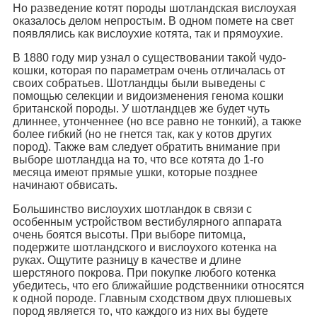
Но разведение котят породы шотландская вислоухая
оказалось делом непростым. В одном помете на свет
появлялись как вислоухие котята, так и прямоухие.
В 1880 году мир узнал о существовании такой чудо-
кошки, которая по параметрам очень отличалась от
своих собратьев. Шотландцы были выведены с
помощью селекции и видоизменения генома кошки
британской породы. У шотландцев же будет чуть
длиннее, утонченнее (но все равно не тонкий), а также
более гибкий (но не гнется так, как у котов других
пород). Также вам следует обратить внимание при
выборе шотландца на то, что все котята до 1-го
месяца имеют прямые ушки, которые позднее
начинают обвисать.
Большинство вислоухих шотландок в связи с
особенным устройством вестибулярного аппарата
очень боятся высоты. При выборе питомца,
подержите шотландского и вислоухого котенка на
руках. Ощутите разницу в качестве и длине
шерстяного покрова. При покупке любого котенка
убедитесь, что его ближайшие родственники относятся
к одной породе. Главным сходством двух плюшевых
пород является то, что каждого из них вы будете