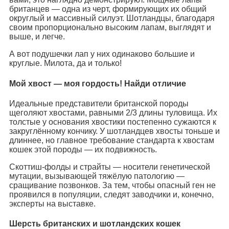
британцев — одна из черт, формирующих их общий
округлый и массивный силуэт. Шотландцы, благодаря
своим пропорционально высоким лапам, выглядят и
выше, и легче.
А вот подушечки лап у них одинаково большие и
круглые. Милота, да и только!
Мой хвост — моя гордость! Найди отличие
Идеальные представители британской породы
щеголяют хвостами, равными 2/3 длины туловища. Их
толстые у основания хвостики постепенно сужаются к
закруглённому кончику. У шотландцев хвосты тоньше и
длиннее, но главное требование стандарта к хвостам
кошек этой породы — их подвижность.
Скоттиш-фолды и страйты — носители генетической
мутации, вызывающей тяжёлую патологию —
сращивание позвонков. За тем, чтобы опасный ген не
проявился в популяции, следят заводчики и, конечно,
эксперты на выставке.
Шерсть британских и шотландских кошек