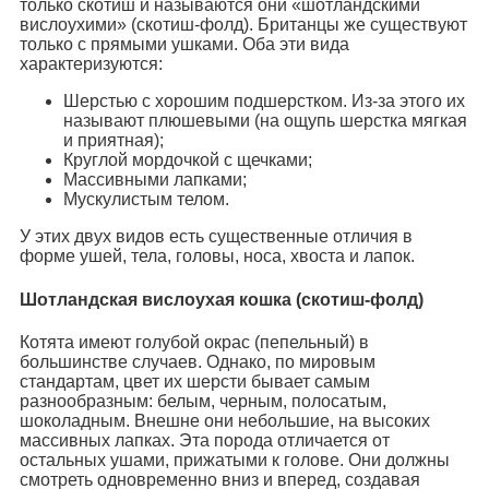
только скотиш и называются они «шотландскими
вислоухими» (скотиш-фолд). Британцы же существуют
только с прямыми ушками. Оба эти вида
характеризуются:
Шерстью с хорошим подшерстком. Из-за этого их
называют плюшевыми (на ощупь шерстка мягкая
и приятная);
Круглой мордочкой с щечками;
Массивными лапками;
Мускулистым телом.
У этих двух видов есть существенные отличия в
форме ушей, тела, головы, носа, хвоста и лапок.
Шотландская вислоухая кошка (скотиш-фолд)
Котята имеют голубой окрас (пепельный) в
большинстве случаев. Однако, по мировым
стандартам, цвет их шерсти бывает самым
разнообразным: белым, черным, полосатым,
шоколадным. Внешне они небольшие, на высоких
массивных лапках. Эта порода отличается от
остальных ушами, прижатыми к голове. Они должны
смотреть одновременно вниз и вперед, создавая