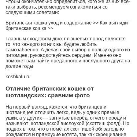
Чтобы окончательно определиться, кого же из них все-
таки выбрать, рекомендуем ознакомиться со
следующими советами:
Британская кошка уход и содержание >> Как выглядит
британская кошка >>
Главным сходством двух плюшевых пород является
то, что каждого из них вы будете любить
самозабвенно. А делая свой выбор в пользу одного из
питомцев, руководствуйтесь сердцем. Именно оно
поможет вам найти преданного и послушного друга на
долгие годы.
koshkalu.ru
Отличие британских кошек от
шотландских: сравним фото
На первый взгляд, кажется, что британцев и
шотландцев отличить легко, ведь у одних прямые
ушки, а у других — загнутые вперёд, отчего породу и
называют шотландской вислоухой (скоттиш фолд). Но
подвох в том, что в помётах скоттишей обязательно
рождаются и прямоухие котята, так как скрещивание