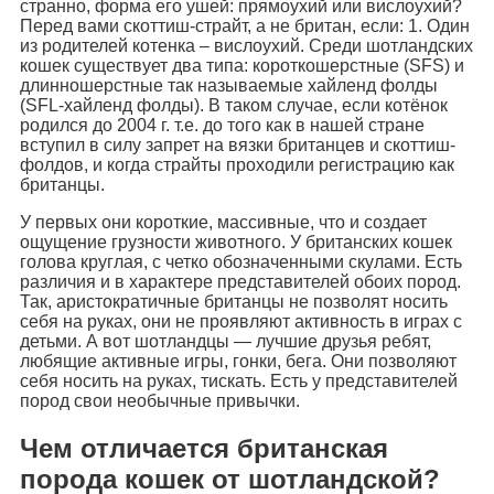
странно, форма его ушей: прямоухий или вислоухий?
Перед вами скоттиш-страйт, а не британ, если: 1. Один
из родителей котенка – вислоухий. Среди шотландских
кошек существует два типа: короткошерстные (SFS) и
длинношерстные так называемые хайленд фолды
(SFL-хайленд фолды). В таком случае, если котёнок
родился до 2004 г. т.е. до того как в нашей стране
вступил в силу запрет на вязки британцев и скоттиш-
фолдов, и когда страйты проходили регистрацию как
британцы.
У первых они короткие, массивные, что и создает
ощущение грузности животного. У британских кошек
голова круглая, с четко обозначенными скулами. Есть
различия и в характере представителей обоих пород.
Так, аристократичные британцы не позволят носить
себя на руках, они не проявляют активность в играх с
детьми. А вот шотландцы — лучшие друзья ребят,
любящие активные игры, гонки, бега. Они позволяют
себя носить на руках, тискать. Есть у представителей
пород свои необычные привычки.
Чем отличается британская
порода кошек от шотландской?