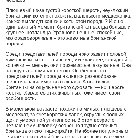
Плюшевый из-за густой короткой шерсти, неуклюжий
британский котенок похож на маленького медвежонка.
Как же выглядят кошки и коты этой породы? И еще
один важный момент: британский кот всегда больше и
крупнее шотландца. Уравновешенные, спокойные,
малоразговорчивые – это животные британской
породы.
Среди представителей породы ярко развит половой
диморфизм: коты — сильнее, мускулистее, солидней, а
кошечки — мельче, они приземистые, аккуратные. Она
на ощупь напоминает плюш. Особенностью
представителей породы является разнообразие
шерсти в зависимости от окраса. А вот белые
британцы на ощупь немного суховаты — их шерсть
жестче. Характер этих животных тоже имеет свои
особенности.
В маленьком возрасте похожи на милых, плюшевых
медвежат, за счет коротких лапок, округлых полных
щек и умеренной упитанности. В этом возрасте
незнающему человеку особенно трудно отличить
британца от скоттиш-страйта. Наиболее популярным
считается «голубой британец», а вот к числу редких