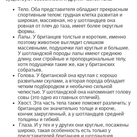
Тело. Оба представителя обладают прекрасным
спортивным телом: грудная клетка развитая и
широкая, массивная, но у шотландцев она
ровная от плеч до таза, имеет более округлые
формы.
Лапы. У британцев толстые и короткие, именно
поэтому животное выглядит слишком
массивными, подушечки лап круглые и большие.
У шотландской породы лапы имеют среднюю
длину, они стройные и пропорциональные телу,
хотя подушечки такие же, как у британских
собратьев.
Голова. У британской она круглая с хорошо
развитыми скулами, а вторая порода обладает
четким подбородком и необычно сильной
челюстью. У шотландской она напоминает голову
совы (это одно из главных отличий).
Хвост. Эта часть тела также поможет различить: у
британцев он значительно толще и короче,
кончик закругленный, а у шотландцев средней
толщины и гибкий.
Глаза. И у тех и у других они круглые, посажены
широко, такая особенность есть только у
представителей британцев и шотландцев.