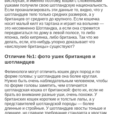
вислоухая, и именно поэтому, кошки с сложенными
ушками получили свою шотландскую национальность.
Если проанализировать эти данные то, видно, что у
шотландцев тело только средних размеров, а у
британцев от среднего до крупного. Если кошечка
носит малый килт из тартана и играет на волынке —
это несомненно Шотландка, а если она стремится
передвигаться по дому в левой полосе, то либо
японка, либо кипрянка, либо британка. Так что же
делать, если, кто-нибудь упорно доказывает что
«вислоухие британцы» существуют?
Отличие №1: фото ушек британцев и
шотландцев
Фелинологи могут отличить кошек двух пород и по
форме головы: у шотландцев она более круглая.
Нужно быть очень наблюдательным человеком, чтобы
по форме головы заметить, чем отличается
шотландская кошка от британской: фото их, если не
брать во внимание разные уши, очень похожи. У
британских кошек короткие и толстые лапы, а у
представителей шотландской породы — более
длинные и стройные. У шотландцев хвосты тоньше и
длиннее, но главное требование стандарта к хвостам