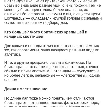
шотландская кошка от британской: фото их, если не
брать во внимание разные уши, очень похожи. Тем не
менее, у британцев голова более овальная, их
отличают более развитые скулы и выдающиеся щеки.
Шотландцы — обладатели круглой головы с сильными
челюстями и крепким подбородком.
Кто больше? Фото британских крепышей и
изящных скоттишей
Две кошачьи породы отличаются телосложением так
же, как спортсмены, занимающиеся разными видами
атлетики.
И те, и другие прекрасно развиты физически. Но
британцы — это настоящие «тяжелоатлеты», крепко
сбитые и приземистые. А шотландцы — мускулистые,
но более легкие, рельефные — «легкоатлеты», одним
словом.
Длина имеет значение
По длине лап тоже можно понять, чем отличаются
британцы от шотландцев: кошки, фото которых перед
вами, это наглядно демонстрируют. Мощные лапы