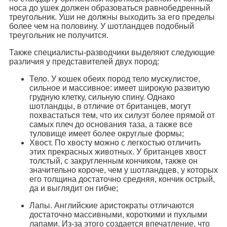
носа до ушек должен образоваться равнобедренный
треугольник. Уши не должны выходить за его пределы
более чем на половину. У шотландцев подобный
треугольник не получится.
Также специалисты-разводчики выделяют следующие
различия у представителей двух пород:
Тело. У кошек обеих пород тело мускулистое,
сильное и массивное: имеет широкую развитую
грудную клетку, сильную спину. Однако
шотландцы, в отличие от британцев, могут
похвастаться тем, что их силуэт более прямой от
самых плеч до основания таза, а также все
туловище имеет более округлые формы;
Хвост. По хвосту можно с легкостью отличить
этих прекрасных животных. У британцев хвост
толстый, с закругленным кончиком, также он
значительно короче, чем у шотландцев, у которых
его толщина достаточно средняя, кончик острый,
да и выглядит он гибче;
Лапы. Английские аристократы отличаются
достаточно массивными, короткими и пухлыми
лапами. Из-за этого создается впечатление, что