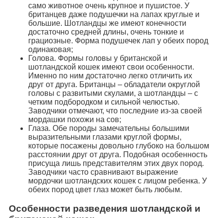
само животное очень крупное и пушистое. У
британцев даже подушечки на лапах круглые и
большие. Шотландцы же имеют конечности
достаточно средней длины, очень тонкие и
грациозные. Форма подушечек лап у обеих пород
одинаковая;
Голова. Формы головы у британской и
шотландской кошек имеют свои особенности.
Именно по ним достаточно легко отличить их
друг от друга. Британцы – обладатели округлой
головы с развитыми скулами, а шотландцы – с
четким подбородком и сильной челюстью.
Заводчики отмечают, что последние из-за своей
мордашки похожи на сов;
Глаза. Обе породы замечательны большими
выразительными глазами круглой формы,
которые посажены довольно глубоко на большом
расстоянии друг от друга. Подобная особенность
присуща лишь представителям этих двух пород.
Заводчики часто сравнивают выражение
мордочки шотландских кошек с лицом ребенка. У
обеих пород цвет глаз может быть любым.
Особенности разведения шотландской и