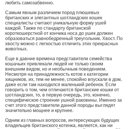
любить самозабвенно.
Самым явным различием пород плюшевых
британских и элегантных шотландских кошек
специалисты считают уникальную форму ушей
каждой. Также по стандарту британской
короткошерстной от кончика носа до ушек должен
образоваться равнобедренный треугольник. Хвост. По
хвосту можно с легкостью отличить этих прекрасных
животных.
Еще в давние времена представители семейства
кошачьих привлекали людей не только своим
внешним видом, но и необычным поведением.
Несмотря на принадлежность котов к категории
хищников, их, тем не менее, спокойно впускали в дом,
даже если там находился маленький ребенок. Если
говорить о том, чем отличаются британские кошки от
шотландских, то, в первую очередь, это, конечно,
специфическое строение ушной раковины. Именно за
счет этого представители данной породы выглядят
значительно мощнее и крупнее.
Одним из главных вопросов, интересующих будущих
владельцев британского котенка, является, как ни