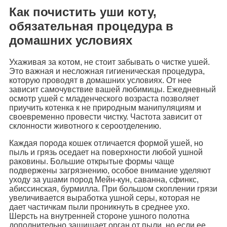
Как почистить уши коту,
обязательная процедура в
домашних условиях
Ухаживая за котом, не стоит забывать о чистке ушей.
Это важная и несложная гигиеническая процедура,
которую проводят в домашних условиях. От нее
зависит самочувствие вашей любимицы. Ежедневный
осмотр ушей с младенческого возраста позволяет
приучить котенка к не природным манипуляциям и
своевременно провести чистку. Частота зависит от
склонности животного к сероотделению.
Каждая порода кошек отличается формой ушей, но
пыль и грязь оседает на поверхности любой ушной
раковины. Большие открытые формы чаще
подвержены загрязнению, особое внимание уделяют
уходу за ушами пород Мейн-кун, саванна, сфинкс,
абиссинская, бурмилла. При большом скоплении грязи
увеличивается выработка ушной серы, которая не
дает частичкам пыли проникнуть в среднее ухо.
Шерсть на внутренней стороне ушного полотна
дополнительно защищает орган от пыли, но если ее