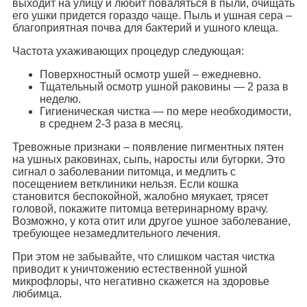
выходит на улицу и любит поваляться в пыли, очищать
его ушки придется гораздо чаще. Пыль и ушная сера –
благоприятная почва для бактерий и ушного клеща.
Частота ухаживающих процедур следующая:
Поверхностный осмотр ушей – ежедневно.
Тщательный осмотр ушной раковины — 2 раза в
неделю.
Гигиеническая чистка — по мере необходимости,
в среднем 2-3 раза в месяц.
Тревожные признаки – появление пигментных пятен
на ушных раковинах, сыпь, наросты или бугорки. Это
сигнал о заболевании питомца, и медлить с
посещением ветклиники нельзя. Если кошка
становится беспокойной, жалобно мяукает, трясет
головой, покажите питомца ветеринарному врачу.
Возможно, у кота отит или другое ушное заболевание,
требующее незамедлительного лечения.
При этом не забывайте, что слишком частая чистка
приводит к уничтожению естественной ушной
микрофлоры, что негативно скажется на здоровье
любимца.