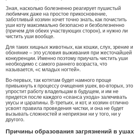
Зная, насколько болезненно реагирует пушистый
любимчик даже на простое прикосновение,
заботливый хозяин хочет точно знать, как почистить
уши коту максимально безопасно и безболезненно
(причем для обеих участвующих сторон), и нужно ли
чистить уши вообще.
Для таких хищных животных, как кошки, слух, зрение и
обоняние – это условия выживания при жесточайшей
конкуренции. Именно поэтому приучать чистить уши
необходимо с самого раннего возраста, что
называется, «с младых ногтей».
Во-первых, так котятам будет намного проще
привыкнуть к процессу очищения ушек, во-вторых, это
упростит работу владельцам в будущем, и им не
придется после каждого «сеанса ухода» залечивать
укусы и царапины. В-третьих, и кот, и хозяин отлично
усвоят правила проведения чистки, и она не будет
вызывать сложностей и неприязни ни у того, ни у
другого.
Причины образования загрязнений в ушах