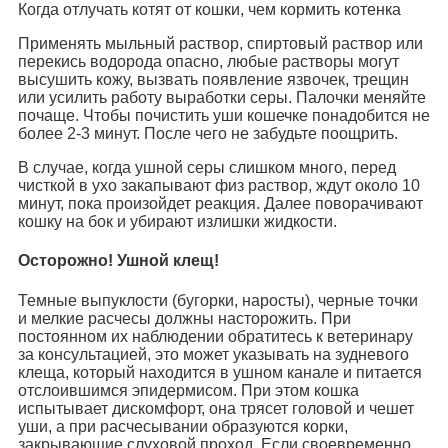
Когда отлучать котят от кошки, чем кормить котенка
Применять мыльный раствор, спиртовый раствор или
перекись водорода опасно, любые растворы могут
высушить кожу, вызвать появление язвочек, трещин
или усилить работу выработки серы. Палочки меняйте
почаще. Чтобы почистить уши кошечке понадобится не
более 2-3 минут. После чего не забудьте поощрить.
В случае, когда ушной серы слишком много, перед
чисткой в ухо закапывают физ раствор, ждут около 10
минут, пока произойдет реакция. Далее поворачивают
кошку на бок и убирают излишки жидкости.
Осторожно! Ушной клещ!
Темные выпуклости (бугорки, наросты), черные точки
и мелкие расчесы должны насторожить. При
постоянном их наблюдении обратитесь к ветеринару
за консультацией, это может указывать на зудневого
клеща, который находится в ушном канале и питается
отслоившимся эпидермисом. При этом кошка
испытывает дискомфорт, она трясет головой и чешет
уши, а при расчесывании образуются корки,
закрывающие слуховой проход. Если своевременно