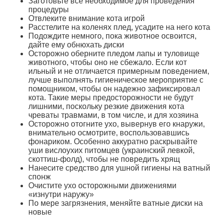
Заготовьте все необходимое для проведения
процедуры
Отвлеките внимание кота игрой
Расстелите на коленях плед, усадите на него кота
Подождите немного, пока животное освоится,
дайте ему обнюхать диски
Осторожно оберните пледом лапы и туловище
животного, чтобы оно не сбежало. Если кот
ильный и не отличается примерным поведением,
лучше выполнять гигиеническое мероприятие с
помощником, чтобы он надежно зафиксировал
кота. Такие меры предосторожности не будут
лишними, поскольку резкие движения кота
чреваты травмами, в том числе, и для хозяина
Осторожно отогните ухо, вывернув его кнаружи,
внимательно осмотрите, воспользовавшись
фонариком. Особенно аккуратно раскрывайте
уши вислоухих питомцев (украинский левкой,
скоттиш-фолд), чтобы не повредить хрящ
Нанесите средство для ушной гигиены на ватный
спонж
Очистите ухо осторожными движениями
«изнутри наружу»
По мере загрязнения, меняйте ватные диски на
новые