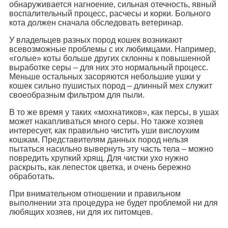
обнаруживается нагноение, сильная отечность, явный
воспалительный процесс, расчесы и корки. Больного
кота должен сначала обследовать ветеринар.
У владельцев разных пород кошек возникают
всевозможные проблемы с их любимцами. Например,
«голые» коты больше других склонны к повышенной
выработке серы – для них это нормальный процесс.
Меньше остальных засоряются небольшие ушки у
кошек сильно пушистых пород – длинный мех служит
своеобразным фильтром для пыли.
В то же время у таких «мохнатиков», как персы, в ушах
может накапливаться много серы. Но также хозяев
интересует, как правильно чистить уши вислоухим
кошкам. Представителям данных пород нельзя
пытаться насильно вывернуть эту часть тела – можно
повредить хрупкий хрящ. Для чистки ухо нужно
раскрыть, как лепесток цветка, и очень бережно
обработать.
При внимательном отношении и правильном
выполнении эта процедура не будет проблемой ни для
любящих хозяев, ни для их питомцев.