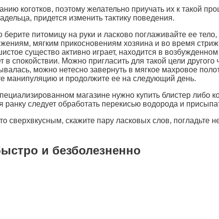
ию коготков, поэтому желательно приучать их к такой проц
ладельца, придется изменить тактику поведения.
берите питомицу на руки и ласково поглаживайте ее тело,
жениям, мягким прикосновениям хозяина и во время стрижк
ушистое существо активно играет, находится в возбужденно
 в спокойствии. Можно пригласить для такой цели другого 
ывалась, можно нетесно завернуть в мягкое махровое полот
те манипуляцию и продолжите ее на следующий день.
пециализированном магазине нужно купить блистер либо ког
ия ранку следует обработать перекисью водорода и присыпа
-то сверхвкусным, скажите пару ласковых слов, погладьте н
быстро и безболезненно