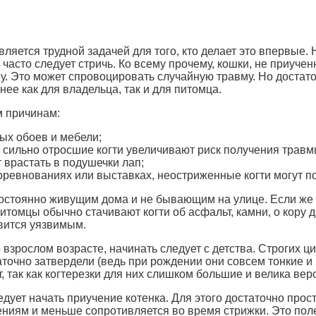
ляется трудной задачей для того, кто делает это впервые. 
часто следует стричь. Ко всему прочему, кошки, не приучен
у. Это может спровоцировать случайную травму. Но достато
ее как для владельца, так и для питомца.
м причинам:
ых обоев и мебели;
 сильно отросшие когти увеличивают риск получения травмы:
 врастать в подушечки лап;
оревнованиях или выставках, неостриженные когти могут п
остоянно живущим дома и не бывающим на улице. Если же 
е питомцы обычно стачивают когти об асфальт, камни, о кору 
вится уязвимым.
взрослом возрасте, начинать следует с детства. Строгих ц
статочно затвердели (ведь при рождении они совсем тонкие и 
 так как когтерезки для них слишком большие и велика веро
дует начать приучение котенка. Для этого достаточно прост
ниям и меньше сопротивляется во время стрижки. Это полез