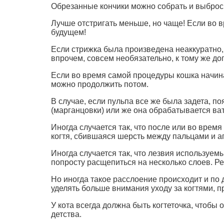
Обрезанные кончики можно собрать и выброс
Лучше отстригать меньше, но чаще! Если во в
будущем!
Если стрижка была произведена неаккуратно, 
впрочем, совсем необязательно, к тому же д
Если во время самой процедуры кошка начинае
можно продолжить потом.
В случае, если пульпа все же была задета, п
(марганцовки) или же она обрабатывается в
Иногда случается так, что после или во врем
когтя, сбившаяся шерсть между пальцами и а
Иногда случается так, что лезвия используе
попросту расщепиться на несколько слоев. Ре
Но иногда такое расслоение происходит и по 
уделять больше внимания уходу за когтями, п
У кота всегда должна быть когтеточка, чтобы
детства.