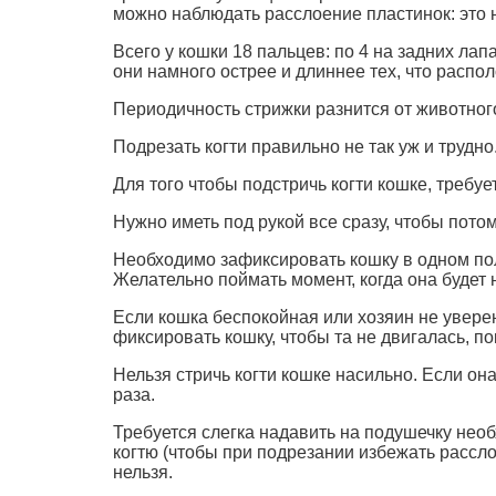
можно наблюдать расслоение пластинок: это н
Всего у кошки 18 пальцев: по 4 на задних лап
они намного острее и длиннее тех, что распо
Периодичность стрижки разнится от животного
Подрезать когти правильно не так уж и трудн
Для того чтобы подстричь когти кошке, треб
Нужно иметь под рукой все сразу, чтобы пото
Необходимо зафиксировать кошку в одном по
Желательно поймать момент, когда она будет
Если кошка беспокойная или хозяин не уверен
фиксировать кошку, чтобы та не двигалась, по
Нельзя стричь когти кошке насильно. Если он
раза.
Требуется слегка надавить на подушечку необ
когтю (чтобы при подрезании избежать рассло
нельзя.