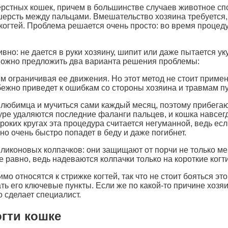
рстных кошек, причем в большинстве случаев животное спо
сть между пальцами. Вмешательство хозяина требуется, ес
 когтей. Проблема решается очень просто: во время проц
вно: не дается в руки хозяину, шипит или даже пытается ук
можно предложить два варианта решения проблемы:
м ограничивая ее движения. Но этот метод не стоит примен
збежно приведет к ошибкам со стороны хозяина и травмам п
любимца и мучиться сами каждый месяц, поэтому прибегают
уре удаляются последние фаланги пальцев, и кошка навсегд
роких кругах эта процедура считается негуманной, ведь есл
но очень быстро попадет в беду и даже погибнет.
иконовых колпачков: они защищают от порчи не только мебе
се равно, ведь надеваются колпачки только на короткие когти
о относятся к стрижке когтей, так что не стоит бояться эт
ть его ключевые пункты. Если же по какой-то причине хозяи
о сделает специалист.
огти кошке