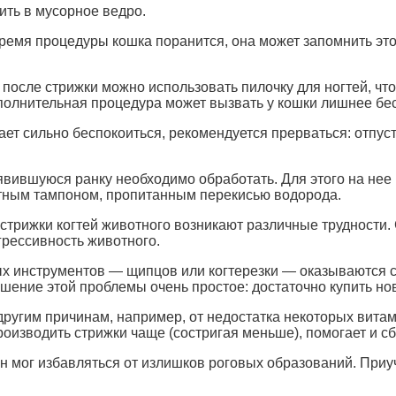
ить в мусорное ведро.
ремя процедуры кошка поранится, она может запомнить это и
после стрижки можно использовать пилочку для ногтей, чт
ополнительная процедура может вызвать у кошки лишнее бе
т сильно беспокоиться, рекомендуется прерваться: отпусти
оявившуюся ранку необходимо обработать. Для этого на нее
атным тампоном, пропитанным перекисью водорода.
я стрижки когтей животного возникают различные трудности
грессивность животного.
мых инструментов — щипцов или когтерезки — оказываются с
шение этой проблемы очень простое: достаточно купить нов
другим причинам, например, от недостатка некоторых витам
роизводить стрижки чаще (состригая меньше), помогает и с
 он мог избавляться от излишков роговых образований. Приу