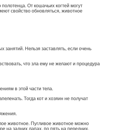
 полотенца. От кошачьих когтей могут
меют свойство обновляться, животное
х занятий. Нельзя заставлять, если очень
увствовать, что зла ему не желают и процедура
ениям в этой части тела.
пеленать. Тогда кот и хозяин не получат
ряжения.
ослое животное. Пугливое животное можно
ре на задних лапах, по пять на передних.