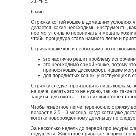
2.6 тыс.
6 мин.
Стрижка когтей кошке в домашних условиях яв
делается, какие необходимы инструменты, как 
нее могут сильно нервничать и мешать хозяин
чтобы процедура стала намного легче и приятн
Стричь кошке когти необходимо по нескольки
это частично решит проблему испорченн
это необходимо самой кошке, потому что
принося кошке дискомфорт, и даже могут
для породистых кошек, участвующих в с
Стрижку следует производить лишь кошкам, п
на даче, делать этого не нужно, так как таки
защиты, для охоты — без них животное стано
Чтобы животное легче переносило стрижку во 
возраст в 2,5 – 3 месяца, когда когти уже до
коготки новорожденному детенышу не следует,
За несколько недель до первой процедуры сле
подушечки. Животное привыкает к прикоснове