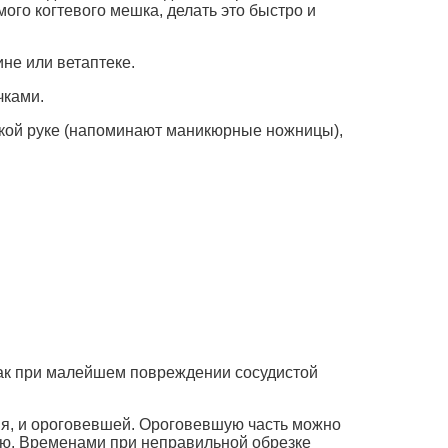
мого когтевого мешка, делать это быстро и
не или ветаптеке.
чками.
еской руке (напоминают маникюрные ножницы),
 как при малейшем повреждении сосудистой
ния, и ороговевшей. Ороговевшую часть можно
гую. Временами при неправильной обрезке