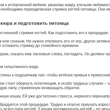
м к испорченной мебели, рваному ковру, клочьям любимого
 необходима периодическая стрижка когтей питомца. Они и
кюра и подготовить питомца
остоянной стрижке когтей. Как подготовить его к процедуре:
или сонным. Не нужно отвлекать его от игр, других активны
т отложить стрижку до спокойного времени.
а руки, сказать ему ласковые слова, погладить. Он должен ч
ом гильотинного вида.
спины к подушечкам лап, чтобы котёнок привык к прикоснов
е стоит обернуть полотенцем, в особо трудных случаях – за
дую лапу, стриженную возвращать обратно.
нную кошку. Ей уже достаточно стресса, нервного перенап
 обрадуется этой процедуре. Трудно и опасно приучать взр
ь всего пару когтей. У кошек восемнадцать когтей – по четы