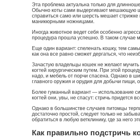
Эта проблема актуальна только для длинноше
Обычно коты сами выдергивают мешающую шер
справиться само или шерсть мешает стрижке
маникюрными ножницами.
Иногда животное ведет себя особенно агресси
процедура прошла успешно. В таком случае 
Еще один вариант: спеленать кошку, тем самы
как она все равно сможет дергаться, что неи
Зачастую владельцы кошек не желают мучить 
когтей хирургическим путем. При этой процед
надо, и мебель от порчи спасена. Однако в ши
главного оружия и орудия для добычи пищи, о
Более гуманный вариант — использование сил
когтей они, увы, не спасут: стричь придется в
Однако в большинстве случаев питомцы терпим
достаточно простой, следует только не забыва
обратиться в любую ветклинику, где за него эт
Как правильно подстричь к