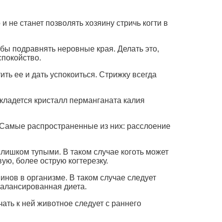
 не станет позволять хозяину стричь когти в
обы подравнять неровные края. Делать это,
спокойство.
ть ее и дать успокоиться. Стрижку всегда
 кладется кристалл перманганата калия
. Самые распространенные из них: расслоение
лишком тупыми. В таком случае коготь может
ую, более острую когтерезку.
инов в организме. В таком случае следует
балансированная диета.
чать к ней животное следует с раннего