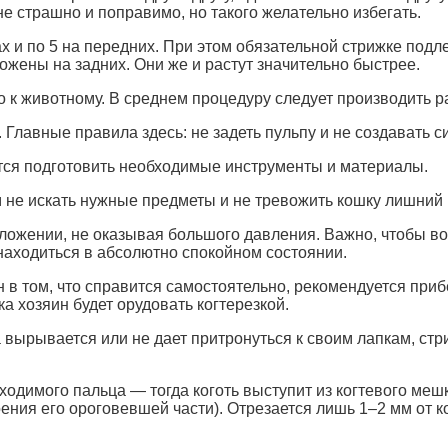
е страшно и поправимо, но такого желательно избегать.
ах и по 5 на передних. При этом обязательной стрижке подле
ложены на задних. Они же и растут значительно быстрее.
 к животному. В среднем процедуру следует производить ра
о. Главные правила здесь: не задеть пульпу и не создавать
уется подготовить необходимые инструменты и материалы.
м не искать нужные предметы и не тревожить кошку лишний 
ложении, не оказывая большого давления. Важно, чтобы в
 находиться в абсолютно спокойном состоянии.
 в том, что справится самостоятельно, рекомендуется прибе
ка хозяин будет орудовать когтерезкой.
а вырывается или не дает притронуться к своим лапкам, с
ходимого пальца — тогда коготь выступит из когтевого ме
ения его ороговевшей части). Отрезается лишь 1–2 мм от к