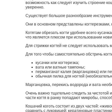
возможность как следует изучить строение ко
уверенно.
Существует большое разнообразие инструмент
Они в основном представлены когтерезками, 
Котятам обрезать когти удобнее всего кусач
что является плюсом при использовании нови
Для стрижки когтей не следует использовать
Для того чтобы самостоятельно обстричь когт
кусачки или когтерезка;
вата или ватные тампоны;
перманганат калия (марганцовка) или п
обычная пилка для ногтей (необязательн
Марганцовка, перекись водорода и вата нео
Очень важно тщательно следить за чистотой 
части когтя в ранку попадают микробы, спос
Кошачий коготь состоит из двух частей: «жи
сравнить с луковицей: кератиновые пластинки