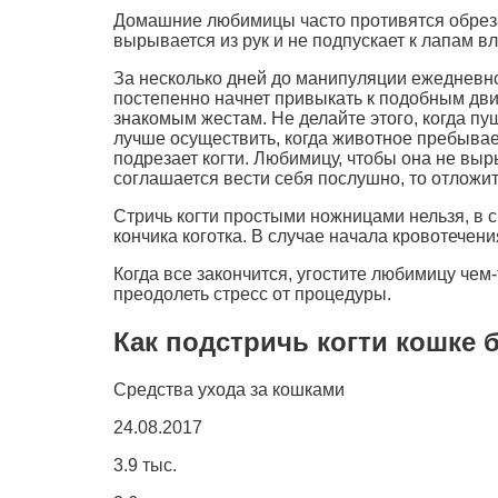
Домашние любимицы часто противятся обрезан
вырывается из рук и не подпускает к лапам в
За несколько дней до манипуляции ежедневно 
постепенно начнет привыкать к подобным дви
знакомым жестам. Не делайте этого, когда п
лучше осуществить, когда животное пребывает
подрезает когти. Любимицу, чтобы она не выр
соглашается вести себя послушно, то отложи
Стричь когти простыми ножницами нельзя, в с
кончика коготка. В случае начала кровотечен
Когда все закончится, угостите любимицу чем
преодолеть стресс от процедуры.
Как подстричь когти кошке 
Средства ухода за кошками
24.08.2017
3.9 тыс.