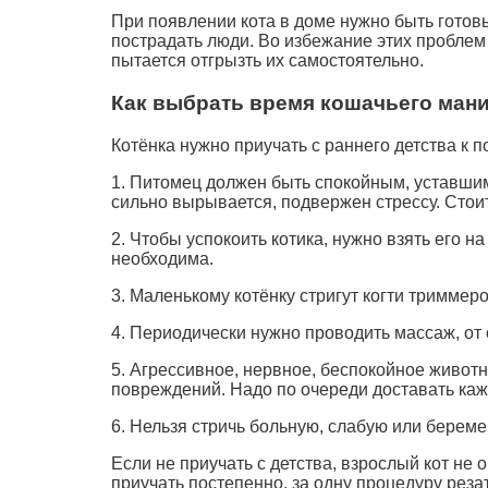
При появлении кота в доме нужно быть готовы
пострадать люди. Во избежание этих проблем
пытается отгрызть их самостоятельно.
Как выбрать время кошачьего мани
Котёнка нужно приучать с раннего детства к п
1. Питомец должен быть спокойным, уставшим 
сильно вырывается, подвержен стрессу. Стои
2. Чтобы успокоить котика, нужно взять его н
необходима.
3. Маленькому котёнку стригут когти триммер
4. Периодически нужно проводить массаж, от 
5. Агрессивное, нервное, беспокойное животно
повреждений. Надо по очереди доставать каж
6. Нельзя стричь больную, слабую или береме
Если не приучать с детства, взрослый кот не
приучать постепенно, за одну процедуру резат