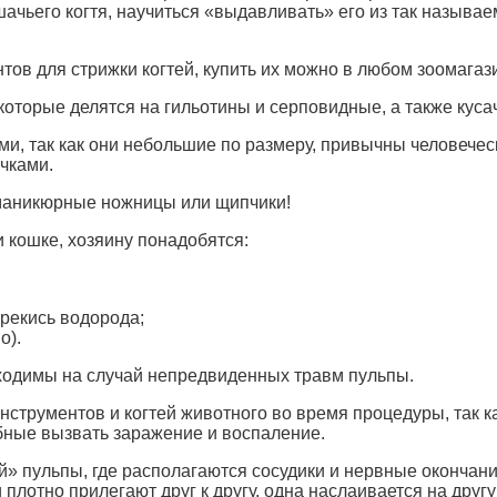
шачьего когтя, научиться «выдавливать» его из так называе
ов для стрижки когтей, купить их можно в любом зоомагази
которые делятся на гильотины и серповидные, а также куса
ками, так как они небольшие по размеру, привычны человеч
чками.
 маникюрные ножницы или щипчики!
и кошке, хозяину понадобятся:
ерекись водорода;
о).
бходимы на случай непредвиденных травм пульпы.
инструментов и когтей животного во время процедуры, так
обные вызвать заражение и воспаление.
вой» пульпы, где располагаются сосудики и нервные оконча
 плотно прилегают друг к другу, одна наслаивается на дру