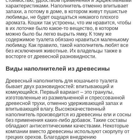
стоимостью, удобством применения и эффективными
характеристиками. Наполнитель отменно впитывает
запахи, а потому в доме, в котором живут пушистые
любимцы, не будет ощущаться никакого плохого
аромата. Кошки так устроены, что им нравится, чтобы
в их лоточке было какое-то вещество, в котором
можно было бы легко вырыть ямку. К тому же
содержимое туалета обязано нравиться маленькому
любимцу. Как правило, такой наполнитель любят все
без исключения животные. Их владельцы также в
восторге от древесной разновидности.
Виды наполнителей из древесины
Древесный наполнитель для кошачьего туалета
бывает двух разновидностей: впитывающий и
комкующийся. Первый вариант – это гранулы,
изготовленные из размельченной и спрессованной
древесной трухи, отменно удерживающей запах и
впитывающей влагу. Высококачественный
наполнитель производится из древесины ели и сосны
без применения каких-либо добавок. Такие составы
обладают антисептическими качествами. Некоторые
компании вместо древесины используют скорлупу от
грецких орехов. Благодаря внедрению