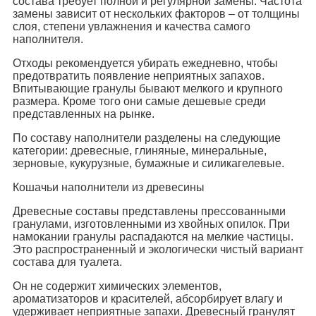
состава требует полной и регулярной замены. Частота
замены зависит от нескольких факторов – от толщины
слоя, степени увлажнения и качества самого
наполнителя.
Отходы рекомендуется убирать ежедневно, чтобы
предотвратить появление неприятных запахов.
Впитывающие гранулы бывают мелкого и крупного
размера. Кроме того они самые дешевые среди
представленных на рынке.
По составу наполнители разделены на следующие
категории: древесные, глиняные, минеральные,
зерновые, кукурузные, бумажные и силикагелевые.
Кошачьи наполнители из древесины
Древесные составы представлены прессованными
гранулами, изготовленными из хвойных опилок. При
намокании гранулы распадаются на мелкие частицы.
Это распространенный и экологически чистый вариант
состава для туалета.
Он не содержит химических элементов,
ароматизаторов и красителей, абсорбирует влагу и
удерживает неприятные запахи. Древесный гранулят