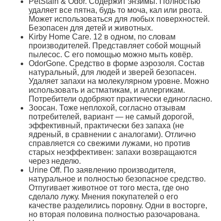
PetStain & Odor. Содержит энзимы. Полностью
удаляет все пятна, будь то моча, кал или рвота.
Может использоваться для любых поверхностей.
Безопасен для детей и животных.
Kirby Home Care. 12 в одном, по словам
производителей. Представляет собой мощный
пылесос. С его помощью можно мыть ковёр.
OdorGone. Средство в форме аэрозоля. Состав
натуральный, для людей и зверей безопасен.
Удаляет запахи на молекулярном уровне. Можно
использовать и астматикам, и аллергикам.
Потребители одобряют практически единогласно.
Зоосан. Тоже неплохой, согласно отзывам
потребителей, вариант — не самый дорогой,
эффективный, практически без запаха (не
ядреный, в сравнении с аналогами). Отлично
справляется со свежими лужами, но против
старых неэффективен: запахи возвращаются
через неделю.
Urine Off. По заявлению производителя,
натуральное и полностью безопасное средство.
Отпугивает животное от того места, где оно
сделало лужу. Мнения покупателей о его
качестве разделились поровну. Одни в восторге,
но вторая половина полностью разочарована.