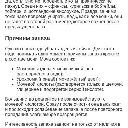
Да, есть. Многие породистые коты практически не
пахнут. Среди них – сфинксы, курильские бобтейлы,
тойгеры и шотландские вислоухие. Правда, за ними
тоже надо вовремя убирать, ведь, как и все кошки, они
не гадят во второй раз в месте, которое пахнет после
предыдущего раза.
Причины запаха
Однако вонь надо убрать здесь и сейчас. Для этого
надо понимать один момент: причины запаха кроются
в составе мочи. Моча состоит из:
Мочевины (делает мочу липкой; она
растворяется в воде);
Урохрома (придаёт моче жёлтый цвет);
Мочевой кислоты (растворяется только в щёлочи,
глицерине и подогретой серной кислоте).
Большинство реагентов не взаимодействуют с
мочевой кислотой. Сразу после очистки она высыхает
и происходит ослабевание запаха, а после повторного
попадания влаги амбре возвращается.
Интенсивность запаха зависит не только от наличия в