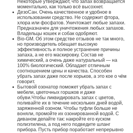
Некоторые утверждают, что запах возвращается
моментально, как только всё высохнет.
ДезоСан. Очень качественное и удобное в
использовании средство. Не содержит фтора,
хлора или фосфатов. Уничтожает любые запахи.
Предназначен для уничтожения любых запахов.
Владельцы кошек и собак одобряют.
Bio-GM. Об этом средстве отзывов не так много,
но производитель обещает высокую
эффективность и полное устранение причины
запаха, а не его маскировку. Состав не
химический, а очень даже натуральный — на
100% биологический. Обладает отличным
соотношением цены и качества. Способен
убрать запах даже после хорьков, а это кое о чём
говорит.
Бытовой озонатор поможет убрать запах с
мебели, цветочных горшков и даже
обуви.Чтобы ликвидировать запах с цветов,
поливайте их в течение нескольких дней водой,
заряженной озоном. Чтобы туфли больше не
воняли, промойте их озонированной водой. С
диваном делайте так: накройте его куском
полиэтилена, а под него подведите шланг
прибора. Пусть прибор поработает непрерывно