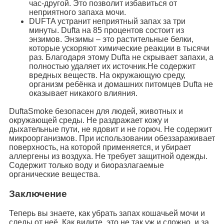
час-другой. Это позволит избавиться от
неприятного запаха мочи.
DUFTA устранит неприятный запах за три
минуты. Dufta на 85 процентов состоит из
энзимов. Энзимы – это растительные белки,
которые ускоряют химические реакции в тысячи
раз. Благодаря этому Dufta не скрывает запахи, а
полностью удаляет их источник.Не содержит
вредных веществ. На окружающую среду,
организм ребёнка и домашних питомцев Dufta не
оказывает никакого влияния.
DuftaSmoke безопасен для людей, животных и
окружающей среды. Не раздражает кожу и
дыхательные пути, не ядовит и не горюч. Не содержит
микроорганизмов. При использовании обеззараживает
поверхность, на которой применяется, и убирает
аллергены из воздуха. Не требует защитной одежды.
Содержит только воду и биоразлагаемые
органические вещества.
Заключение
Теперь вы знаете, как убрать запах кошачьей мочи и
следы от неё. Как видите, это не так уж и сложно, и за