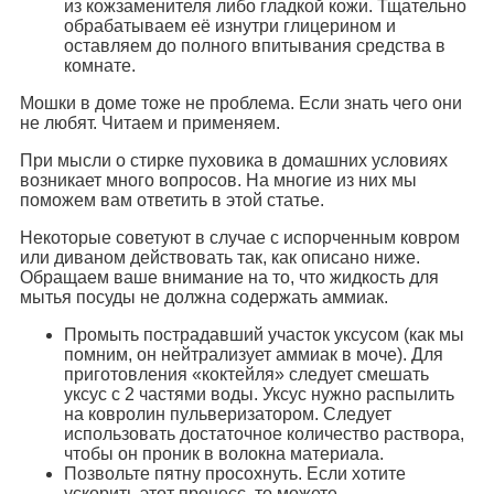
из кожзаменителя либо гладкой кожи. Тщательно
обрабатываем её изнутри глицерином и
оставляем до полного впитывания средства в
комнате.
Мошки в доме тоже не проблема. Если знать чего они
не любят. Читаем и применяем.
При мысли о стирке пуховика в домашних условиях
возникает много вопросов. На многие из них мы
поможем вам ответить в этой статье.
Некоторые советуют в случае с испорченным ковром
или диваном действовать так, как описано ниже.
Обращаем ваше внимание на то, что жидкость для
мытья посуды не должна содержать аммиак.
Промыть пострадавший участок уксусом (как мы
помним, он нейтрализует аммиак в моче). Для
приготовления «коктейля» следует смешать
уксус с 2 частями воды. Уксус нужно распылить
на ковролин пульверизатором. Следует
использовать достаточное количество раствора,
чтобы он проник в волокна материала.
Позвольте пятну просохнуть. Если хотите
ускорить этот процесс, то можете