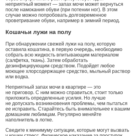
неприятный момент — запах мочи может вернуться
после намокания обуви (при потении ног). В этом
случае можно попробовать долговременное
проветривание обуви, например в зимний период.
Кошачьи лужи на полу
При обнаружении свежей лужи на полу, которую
оставила кошатина, в первую очередь, необходимо
собрать всю жидкость впитывающим материалом
(салфетка, ткань). Затем обработать
дезинфицирующим средством. Подойдет любое
моющее хлорсодержащее средство, мыльный раствор
или водка.
Неприятный запах мочи в квартире — это
не приговор. С ним можно справиться, стоит только
приложить определенные усилия. Но лучше
не допускать возникновения проблемы, чем пытаться
ее исправить. Старайтесь быть внимательнее к вашим
домашним любимцам. Регулярно меняйте
наполнитель в лотке.
Сведите к минимуму ситуации, которые могут вызвать
у кошки стресс. Физическое наказание за проступок