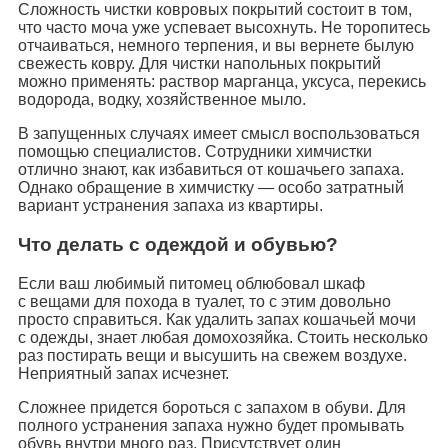
Сложность чистки ковровых покрытий состоит в том,
что часто моча уже успевает высохнуть. Не торопитесь
отчаиваться, немного терпения, и вы вернете былую
свежесть ковру. Для чистки напольных покрытий
можно применять: раствор марганца, уксуса, перекись
водорода, водку, хозяйственное мыло.
В запущенных случаях имеет смысл воспользоваться
помощью специалистов. Сотрудники химчистки
отлично знают, как избавиться от кошачьего запаха.
Однако обращение в химчистку — особо затратный
вариант устранения запаха из квартиры.
Что делать с одеждой и обувью?
Если ваш любимый питомец облюбовал шкаф
с вещами для похода в туалет, то с этим довольно
просто справиться. Как удалить запах кошачьей мочи
с одежды, знает любая домохозяйка. Стоить несколько
раз постирать вещи и высушить на свежем воздухе.
Неприятный запах исчезнет.
Сложнее придется бороться с запахом в обуви. Для
полного устранения запаха нужно будет промывать
обувь внутри много раз. Присутствует один