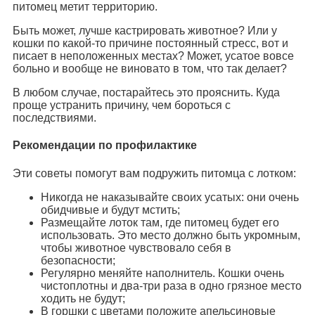
питомец метит территорию.
Быть может, лучше кастрировать животное? Или у
кошки по какой-то причине постоянный стресс, вот и
писает в неположенных местах? Может, усатое вовсе
больно и вообще не виновато в том, что так делает?
В любом случае, постарайтесь это прояснить. Куда
проще устранить причину, чем бороться с
последствиями.
Рекомендации по профилактике
Эти советы помогут вам подружить питомца с лотком:
Никогда не наказывайте своих усатых: они очень
обидчивые и будут мстить;
Размещайте лоток там, где питомец будет его
использовать. Это место должно быть укромным,
чтобы животное чувствовало себя в
безопасности;
Регулярно меняйте наполнитель. Кошки очень
чистоплотны и два-три раза в одно грязное место
ходить не будут;
В горшки с цветами положите апельсиновые