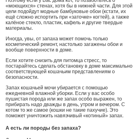
Поэтому если у Вас дома кот, то позаботьтесь о
«моющихся» стенах, хотя бы в нижней части. Для этой
цели подойдут модные бамбуковые обои (кстати, их
ещё сложно испортить при «заточке» когтей), а также
калёное стекло, пластик, кафель и другие твердые
материалы.
Иногда, увы, от запаха может помочь только
косметический ремонт, настолько загажены обои и
вообще поверхности в доме.
Если хотите снизить для питомца стресс, то
постарайтесь сделать обстановку в доме максимально
соответствующей кошачьим представлениям о
безопасности.
Запах кошачьей мочи убирается с помощью
ежедневной влажной уборки. Если у вас особо
пушистая порода или же запах особо выражен, то
прибирать надо дважды в день, утром и вечером. С
котом то же самое (кошки не такие пахучие). Это
поможет уничтожить навязчивый «котиный» запах.
А есть ли породы без запаха?