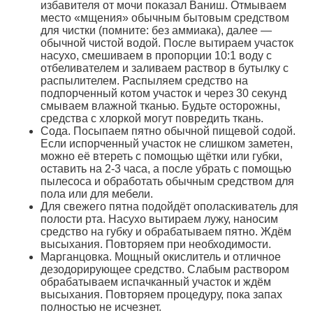
избавителя от мочи показал Ваниш. Отмываем
место «мщения» обычным бытовым средством
для чистки (помните: без аммиака), далее —
обычной чистой водой. После вытираем участок
насухо, смешиваем в пропорции 10:1 воду с
отбеливателем и заливаем раствор в бутылку с
распылителем. Распыляем средство на
подпорченный котом участок и через 30 секунд
смываем влажной тканью. Будьте осторожны,
средства с хлоркой могут повредить ткань.
Сода. Посыпаем пятно обычной пищевой содой.
Если испорченный участок не слишком заметен,
можно её втереть с помощью щётки или губки,
оставить на 2-3 часа, а после убрать с помощью
пылесоса и обработать обычным средством для
пола или для мебели.
Для свежего пятна подойдёт ополаскиватель для
полости рта. Насухо вытираем лужу, наносим
средство на губку и обрабатываем пятно. Ждём
высыхания. Повторяем при необходимости.
Марганцовка. Мощный окислитель и отличное
дезодорирующее средство. Слабым раствором
обрабатываем испачканный участок и ждём
высыхания. Повторяем процедуру, пока запах
полностью не исчезнет.