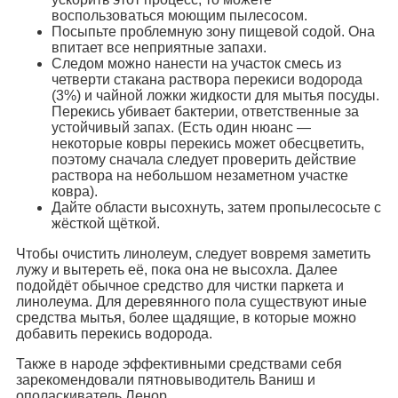
воспользоваться моющим пылесосом.
Посыпьте проблемную зону пищевой содой. Она
впитает все неприятные запахи.
Следом можно нанести на участок смесь из
четверти стакана раствора перекиси водорода
(3%) и чайной ложки жидкости для мытья посуды.
Перекись убивает бактерии, ответственные за
устойчивый запах. (Есть один нюанс —
некоторые ковры перекись может обесцветить,
поэтому сначала следует проверить действие
раствора на небольшом незаметном участке
ковра).
Дайте области высохнуть, затем пропылесосьте с
жёсткой щёткой.
Чтобы очистить линолеум, следует вовремя заметить
лужу и вытереть её, пока она не высохла. Далее
подойдёт обычное средство для чистки паркета и
линолеума. Для деревянного пола существуют иные
средства мытья, более щадящие, в которые можно
добавить перекись водорода.
Также в народе эффективными средствами себя
зарекомендовали пятновыводитель Ваниш и
ополаскиватель Ленор.