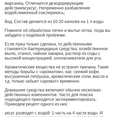
марганец. Отличается дезодорирующим
действием;уксус. Непременно разбавление
водой;лимонный сок;перекись;
йод. Состав делается из 10-20 капелек на 1 л воды.
Помните об обработках пятен и мытье лотка, тогда вы
забудете о подобной проблеме.
Если лужа только сделана, то действенными
становятся бактерицидные средства: хозяйственное
мыло, этанол, чайная заварка, раствор из соды с
высокой концентрацией, ополаскиватели для рта.
Ароматические вещества не устранят причину. Такие
методы борьбы с «ароматом», как: свежий кофе,
высушенная петрушка, ароматические соли, масла и
т.д. только забьют «аромат» временно.
Домашние средства включают обычно несколько
действенных компонентов. Часто для поиска
подходящего приходится экспериментировать.
Приведем рецепт одного из них:
уксус разводят с водой: 1 часть на 4 части воды. И