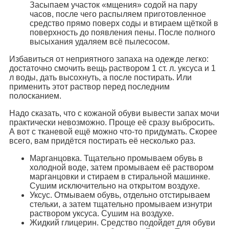
Засыпаем участок «мщения» содой на пару
часов, после чего распыляем приготовленное
средство прямо поверх соды и втираем щёткой в
поверхность до появления пены. После полного
высыхания удаляем всё пылесосом.
Избавиться от неприятного запаха на одежде легко:
достаточно смочить вещь раствором 1 ст. л. уксуса и 1
л воды, дать высохнуть, а после постирать. Или
применить этот раствор перед последним
полосканием.
Надо сказать, что с кожаной обуви вывести запах мочи
практически невозможно. Проще её сразу выбросить.
А вот с тканевой ещё можно что-то придумать. Скорее
всего, вам придётся постирать её несколько раз.
Марганцовка. Тщательно промываем обувь в
холодной воде, затем промываем её раствором
марганцовки и стираем в стиральной машинке.
Сушим исключительно на открытом воздухе.
Уксус. Отмываем обувь, отдельно отстирываем
стельки, а затем тщательно промываем изнутри
раствором уксуса. Сушим на воздухе.
Жидкий глицерин. Средство подойдет для обуви