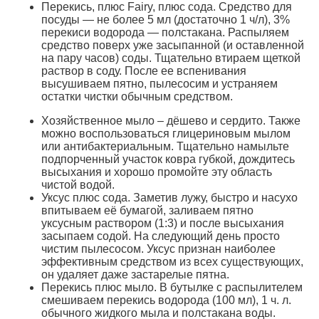
Перекись, плюс Fairy, плюс сода. Cредство для
посуды — не более 5 мл (достаточно 1 ч/л), 3%
перекиси водорода — полстакана. Распыляем
средство поверх уже засыпанной (и оставленной
на пару часов) соды. Тщательно втираем щеткой
раствор в соду. После ее вспенивания
высушиваем пятно, пылесосим и устраняем
остатки чистки обычным средством.
Хозяйственное мыло – дёшево и сердито. Также
можно воспользоваться глицериновым мылом
или антибактериальным. Тщательно намыльте
подпорченный участок ковра губкой, дождитесь
высыхания и хорошо промойте эту область
чистой водой.
Уксус плюс сода. Заметив лужу, быстро и насухо
впитываем её бумагой, заливаем пятно
уксусным раствором (1:3) и после высыхания
засыпаем содой. На следующий день просто
чистим пылесосом. Уксус признан наиболее
эффективным средством из всех существующих,
он удаляет даже застарелые пятна.
Перекись плюс мыло. В бутылке с распылителем
смешиваем перекись водорода (100 мл), 1 ч. л.
обычного жидкого мыла и полстакана воды.