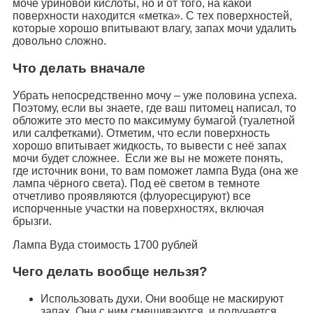
моче уриновой кислоты, но и от того, на какой
поверхности находится «метка». С тех поверхностей,
которые хорошо впитывают влагу, запах мочи удалить
довольно сложно.
Что делать вначале
Убрать непосредственно мочу – уже половина успеха.
Поэтому, если вы знаете, где ваш питомец написал, то
обложите это место по максимуму бумагой (туалетной
или салфетками). Отметим, что если поверхность
хорошо впитывает жидкость, то вывести с неё запах
мочи будет сложнее. Если же вы не можете понять,
где источник вони, то вам поможет лампа Вуда (она же
лампа чёрного света). Под её светом в темноте
отчетливо проявляются (флуоресцируют) все
испорченные участки на поверхностях, включая
брызги.
Лампа Вуда стоимость 1700 рублей
Чего делать вообще нельзя?
Использовать духи. Они вообще не маскируют
запах. Они с ним смешиваются, и получается