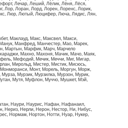
Лефорт, Лечар, Леший, Лёлик, Лёня, Лёся,
нг, Лор, Лоран, Лорд, Лорен, Лоренс, Лорик,
Люкс, Люр, Лютый, Люцифер, Люча, Лядис, Лян,
бет, Маклауд, Макс, Максвел, Макси,
Манук, Манфред, Манчестер, Мао, Марек,
ин, Мартын, Марфик, Марч, Марчело
хараджи, Махно, Махоня, Мачик, Мачо, Маяк,
фель, Мефодий, Мечик, Меччи, Миг, Мигар,
рлан, Мирольд, Мистер, Мистик, Мисюсь,
 Монморанси, Монт, Морель, Моргун, Морж,
, Мурза, Мурзик, Мурзилка, Мурзон, Мурик,
Мутан, Мутя, Муфлон, Муччо, Мушкет, Мэй,
Натан, Наури, Наурис, Нафан, Нафанаил,
, Нериз, Нерли, Нерон, Нестор, Ни, Нибус,
рес, Нормам, Нортон, Нотти, Нуар, Нукер,