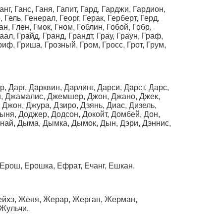
анг, Ганс, Ганя, Гапит, Гард, Гарджи, Гардион,
 Гель, Генерал, Георг, Герак, Герберт, Герд,
н, Глен, Гмок, Гном, Гоблин, Гобой, Гобр,
аал, Грайд, Гранд, Грандт, Грау, Граун, Граф,
Гриф, Гриша, Грозный, Гром, Гросс, Грот, Грум,
, Дарг, Дарквин, Дарлинг, Дарси, Дарст, Дарс,
ли, Джамалис, Джемшер, Джон, Джано, Джек,
Джон, Джура, Дзиро, Дзянь, Диас, Дизель,
рыня, Доджер, Додсон, Докойт, Домбей, Дон,
Дунай, Дыма, Дымка, Дымок, Дын, Дэри, Дэннис,
 Ерош, Ерошка, Ефрат, Ечанг, Ешкан.
ейхэ, Женя, Жерар, Жерган, Жерман,
Жульчи.