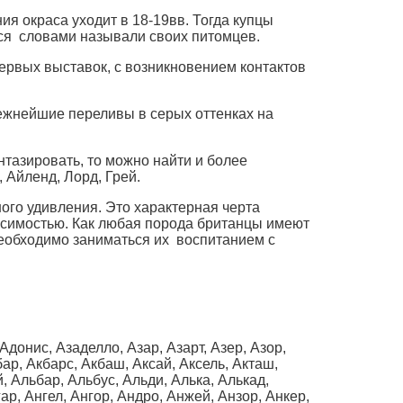
ния окраса уходит в 18-19вв. Тогда купцы
ся словами называли своих питомцев.
рвых выставок, с возникновением контактов
ежнейшие переливы в серых оттенках на
нтазировать, то можно найти и более
 Айленд, Лорд, Грей.
ного удивления. Это характерная черта
висимостью. Как любая порода британцы имеют
необходимо заниматься их воспитанием с
 Адонис, Азаделло, Азар, Азарт, Азер, Азор,
бар, Акбарс, Акбаш, Аксай, Аксель, Акташ,
, Альбар, Альбус, Альди, Алька, Алькад,
ар, Ангел, Ангор, Андро, Анжей, Анзор, Анкер,