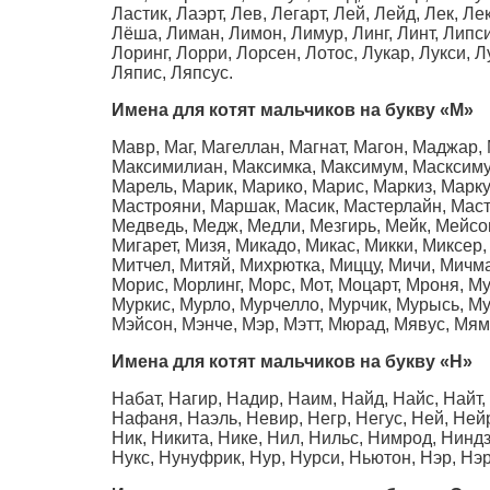
Ластик, Лаэрт, Лев, Легарт, Лей, Лейд, Лек, Л
Лёша, Лиман, Лимон, Лимур, Линг, Линт, Липси,
Лоринг, Лорри, Лорсен, Лотос, Лукар, Лукси, 
Ляпис, Ляпсус.
Имена для котят мальчиков на букву
«М»
Мавр, Маг, Магеллан, Магнат, Магон, Маджар,
Максимилиан, Максимка, Максимум, Масксимус
Марель, Марик, Марико, Марис, Маркиз, Марк
Мастрояни, Маршак, Масик, Мастерлайн, Маст
Медведь, Медж, Медли, Мезгирь, Мейк, Мейсон
Мигарет, Мизя, Микадо, Микас, Микки, Миксер
Митчел, Митяй, Михрютка, Миццу, Мичи, Мичм
Морис, Морлинг, Морс, Мот, Моцарт, Мроня, Му
Муркис, Мурло, Мурчелло, Мурчик, Мурысь, Мус
Мэйсон, Мэнче, Мэр, Мэтт, Мюрад, Мявус, Мям
Имена для котят мальчиков на букву
«Н»
Набат, Нагир, Надир, Наим, Найд, Найс, Найт
Нафаня, Наэль, Невир, Негр, Негус, Ней, Нейр
Ник, Никита, Нике, Нил, Нильс, Нимрод, Ниндз
Нукс, Нунуфрик, Нур, Нурси, Ньютон, Нэр, Нэр