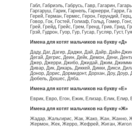
Габл, Габриэль, Габрусь, Гавр, Гагарин, Гагары
Гаргаруш, Гарик, Гарнель, Гарнерри, Гарри, Гар
Герей, Герман, Гермес, Герон, Герундий, Герц,
Говор, Гок, Гостей, Голиаф, Гольд, Гомер, Гонг
Грей, Грейд, Грейс, Грем, Гренд, Грив, Грид, Г
Грэй, Гудрон, Гуор, Гур, Гусар, Гусляр, Густ, Гу
Имена для котят мальчиков на букву
«Д»
Даду, Даг, Дагир, Даджи, Дай, Дайр, Дайн-Джин
Дегай, Дегрис, Деин, Дейк, Демон, Дени, Ден
Джер, Джерри, Джибо, Джидай, Джим, Джимми, 
Дивар, Дик, Дикарь, Диккей, Дикки, Дикси, Ди
Донор, Дорис, Дормидонт, Дорхан, Доу, Доур, 
Дюбель, Дюшес, Дяба.
Имена для котят мальчиков на букву
«Е»
Еврик, Евро, Егон, Ежик, Елизар, Елик, Елир,
Имена для котят мальчиков на букву
«Ж»
Жадар, Жальгирис, Жак, Жако, Жан, Жанно, 
Жермон, Жек, Жерро, Жефрей, Жиган, Жигол,