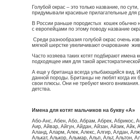
Голубой окрас – это только название, по сути
придумывали красивые прилагательные для р
В России раньше породистых кошек обычно н
с европейцами по этому поводу название окра
Среди разнообразия голубой окрас очень из
мягкой шерстке увеличивают очарование жи
Часто хозяева таких котят подбирают имена ко
подходящее имя для такой аристократической 
А еще у британца всегда улыбающийся вид. Из
данной породы. Британцы не любят когда их 
свои плюсы. Они не требуют много внимания.
детства.
Имена для котят мальчиков на букву «А»
Або-Анс, Абен, Або, Абрам, Абрек, Абрикос, Аб
Аир, Айвар, Айгун, Айдан, Айзан, Айзик, Айк, 
Аланд, Аларм, Алек, Алекс, Алгир, Алдан, Алж
Алькат, Алькор, Альмар, Альп, Альт, Альтон, 