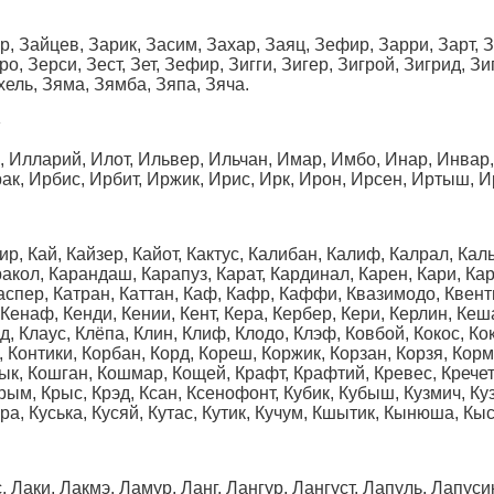
ир, Зайцев, Зарик, Засим, Захар, Заяц, Зефир, Зарри, Зарт, З
о, Зерси, Зест, Зет, Зефир, Зигги, Зигер, Зигрой, Зигрид, Зи
хель, Зяма, Зямба, Зяпа, Зяча.
»
, Илларий, Илот, Ильвер, Ильчан, Имар, Имбо, Инар, Инвар, 
ак, Ирбис, Ирбит, Иржик, Ирис, Ирк, Ирон, Ирсен, Иртыш, И
Каир, Кай, Кайзер, Кайот, Кактус, Калибан, Калиф, Калрал, Ка
акол, Карандаш, Карапуз, Карат, Кардинал, Карен, Кари, Карл
аспер, Катран, Каттан, Каф, Кафр, Каффи, Квазимодо, Квенти
, Кенаф, Кенди, Кении, Кент, Кера, Кербер, Кери, Керлин, Кеша
д, Клаус, Клёпа, Клин, Клиф, Клодо, Клэф, Ковбой, Кокос, Кок
 Контики, Корбан, Корд, Кореш, Коржик, Корзан, Корзя, Корм
ык, Кошган, Кошмар, Кощей, Крафт, Крафтий, Кревес, Кречет,
Крым, Крыс, Крэд, Ксан, Ксенофонт, Кубик, Кубыш, Кузмич, Куз
яра, Куська, Кусяй, Кутас, Кутик, Кучум, Кшытик, Кынюша, Кыс
 Лаки, Лакмэ, Ламур, Ланг, Лангур, Лангуст, Лапуль, Лапусик