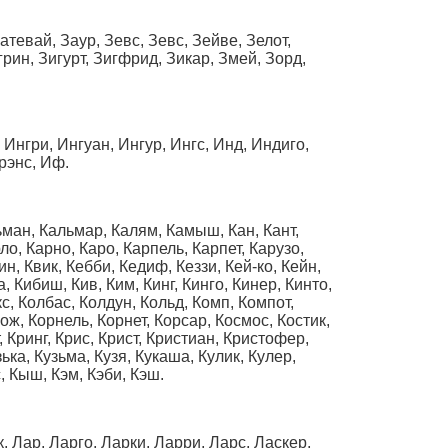
атевай, Заур, Зевс, Зевс, Зейве, Зелот,
грин, Зигурт, Зигфрид, Зикар, Змей, Зорд,
Ингри, Ингуан, Ингур, Ингс, Инд, Индиго,
рэнс, Иф.
льман, Кальмар, Калям, Камыш, Кан, Кант,
о, Карно, Каро, Карпель, Карпет, Карузо,
н, Квик, Кебби, Кедиф, Кеззи, Кей-ко, Кейн,
, Кибиш, Кив, Ким, Кинг, Кинго, Кинер, Кинто,
с, Колбас, Колдун, Кольд, Комп, Компот,
ож, Корнель, Корнет, Корсар, Космос, Костик,
 Кринг, Крис, Крист, Кристиан, Кристофер,
ька, Кузьма, Кузя, Кукаша, Кулик, Кулеp,
, Кыш, Кэм, Кэби, Кэш.
, Лар, Ларго, Ларки, Ларри, Ларс, Ласкер,