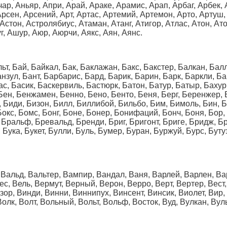
ар, Аньяр, Апри, Арай, Араке, Арамис, Арап, Арбаг, Арбек, 
Арсен, Арсений, Арт, Артас, Артемий, Артемон, Арто, Артуш,
 Астон, Астролябиус, Атаман, Атанг, Атигор, Атлас, Атон, Ат
, Ашур, Аюр, Аюрчи, Аякс, Аян, Аянс.
альт, Бай, Байкал, Бак, Баклажан, Бакс, Бакстер, Балкан, Ба
нзул, Бант, Барбарис, Бард, Барик, Барин, Барк, Баркли, Б
ас, Басик, Баскервиль, Бастюрк, Батон, Батур, Батыр, Бахур
ен, Бенжамен, Бенно, Бено, Бенто, Беня, Берг, Беренжер, Б
, Биди, Бизон, Билл, Биллибой, Бильбо, Бим, Бимоль, Бин, Б
 Бокс, Бомс, Бонг, Боне, Бонер, Бонифаций, Бонч, Боня, Бор,
Бральф, Бревальд, Бренди, Бриг, Бригонт, Бриге, Бридж, Бри
 Бука, Букет, Булли, Буль, Бумер, Буран, Буржуй, Бурс, Буту
, Вальд, Вальтер, Вампир, Вандал, Ваня, Варлей, Варлен, Ва
ес, Вель, Вермут, Верный, Верон, Верро, Верт, Вертер, Вест, 
ор, Винди, Винни, Виннипух, Винсент, Винсик, Виолет, Вир, 
олк, Волт, Вольный, Вольт, Вольф, Восток, Вуд, Вулкан, Вул