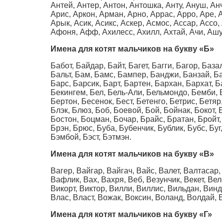
Антей, Антер, Антон, Антошка, Анту, Ануш, Анч
Арис, Аркон, Арман, Арно, Аррас, Арро, Аре, 
Арык, Асик, Асикс, Аскер, Асмос, Ассар, Ассо,
Афоня, Афф, Ахилесс, Ахилл, Ахтай, Ачи, Ашуг
Имена для котят мальчиков на букву
«Б»
Бабот, Байдар, Байт, Багет, Багги, Багор, Баз
Бальт, Бам, Бамс, Бампер, Банджи, Банзай, Ба
Барс, Барсик, Барт, Бартен, Бархан, Бархат, Б
Бекингем, Бел, Бель-Али, Бельмондо, Бемби, Б
Бертон, Бесенок, Бест, Бетенго, Бетрис, Бетяр
Блэк, Блюз, Боб, Боевой, Бой, Бойнак, Бокот,
Бостон, Боцман, Бочар, Брайс, Братан, Бройт, 
Брэн, Брюс, Буба, Бубенчик, Бублик, Бубс, Буг,
Бэмбой, Бэст, Бэтмэн.
Имена для котят мальчиков на букву
«В»
Вагер, Вайгар, Вайгач, Вайс, Валет, Валтасар
Вафлик, Вах, Вахря, Веб, Везунчик, Векет, Вел
Викорт, Виктор, Вилли, Виллис, Вильдан, Виндз
Влас, Власт, Вожак, Воксин, Воланд, Волдай, В
Имена для котят мальчиков на букву
«Г»