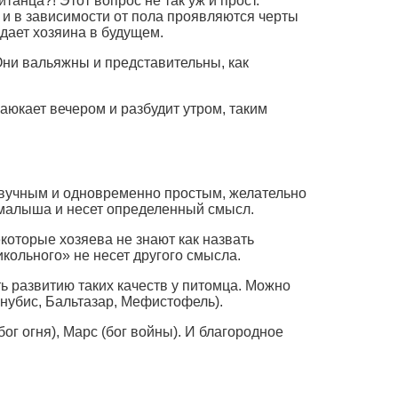
танца?! Этот вопрос не так уж и прост.
 и в зависимости от пола проявляются черты
идает хозяина в будущем.
 Они вальяжны и представительны, как
аюкает вечером и разбудит утром, таким
 звучным и одновременно простым, желательно
р малыша и несет определенный смысл.
которые хозяева не знают как назвать
кольного» не несет другого смысла.
ть развитию таких качеств у питомца. Можно
нубис, Бальтазар, Мефистофель).
ог огня), Марс (бог войны). И благородное