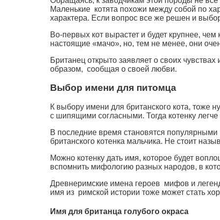
Обращаясь, к заводчикам этой породы не все м
Маленькие котята похожи между собой по хар
характера. Если вопрос все же решен и выбор
Во-первых кот вырастет и будет крупнее, чем 
настоящие «мачо», но, тем не менее, они оче
Британец открыто заявляет о своих чувствах
образом, сообщая о своей любви.
Выбор имени для питомца
К выбору имени для британского кота, тоже 
с шипящими согласными. Тогда котенку легче
В последние время становятся популярными к
британского котенка мальчика. Не стоит назы
Можно котенку дать имя, которое будет воплощ
вспомнить мифологию разных народов, в кото
Древнеримские имена героев мифов и легенд т
имя из римской истории тоже может стать хо
Имя для британца голубого окраса