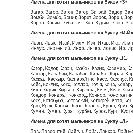
Имена для котят мальчиков на букву
«З»
Загар, Загер, Загон, Загор, Заграй, Задор, За
Земби, Зембо, Зенит, Зерет, Зерок, Зерон, Зерр
Зорро, Зосим, Зубастик, Зур, Зурим, Зюха, Зю
Имена для котят мальчиков на букву
«И-Й
Иван, Ивью, Изой, Изюм, Изя, Икар, Икс, Илан
Индус, Инокентий, Инор, Интер, Иолис, Ир, Ир
Имена для котят мальчиков на букву
«К»
Кагор, Кадет, Казан, Казбек, Казик, Казимир, 
Кантор, Карабай, Карабас, Карабат, Карай, Кар
Каскад, Каскыр, Каспарайтис, Касс, Кассиус, К
Кейс, Кеклик, Кекс, Келлар, Кельт, Кена, Кенар
Кипр, Кирик, Кирьян, Кирюша, Киря, Киск, Клай
Кондор, Кондрат, Конкорд, Коннор, Константин,
Кося, Котобубз, Котовский, Котофей, Котя, Коц
Крит, Крок, Крокус, Крон, Кронос, Крош, Круз, 
Кумай, Кумер, Курат, Курбет, Курок, Курц, Куст
Имена для котят мальчиков на букву
«Л»
Лав, Лаврентий, Лайгун, Лайд, Лайкар, Лайнус,