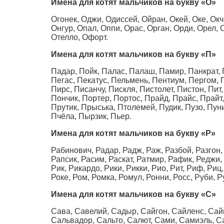
Имена для котят мальчиков на букву
«О»
Огонек, Оджи, Одиссей, Ойран, Окей, Оке, Ок
Онгур, Опал, Оппи, Орас, Орган, Орди, Орел, О
Отелло, Офорт.
Имена для котят мальчиков на букву
«П»
Падар, Пойк, Палас, Палаш, Памир, Панкрат, П
Пегас, Пекатус, Пельмень, Пентиум, Пергом, П
Пирс, Писанчу, Пискля, Пистолет, Пистон, Пит
Пончик, Портер, Портос, Прайд, Прайс, Прайт
Прутик, Прыська, Птолемей, Пудик, Пузо, Пун
Пчёла, Пырзик, Пьер.
Имена для котят мальчиков на букву
«Р»
Рабинович, Радар, Радж, Раж, Разбой, Разгон, 
Рапсик, Расим, Раскат, Ратмир, Рафик, Реджи,
Рик, Рикардо, Рики, Рикки, Рио, Рит, Риф, Риц,
Роке, Ром, Ромка, Ромул, Ронни, Росс, Руби, 
Имена для котят мальчиков на букву
«С»
Сава, Савелий, Садыр, Сайгон, Сайленс, Сайм
Сальвадор, Сальто, Салют, Сами, Самиэль, С