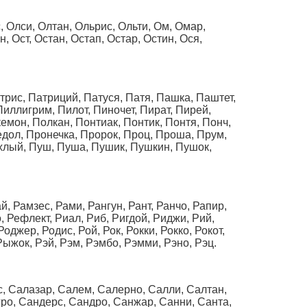
 Олси, Олтан, Ольрис, Ольти, Ом, Омар,
, Ост, Остан, Остап, Остар, Остин, Ося,
атрис, Патриций, Патуся, Патя, Пашка, Паштет,
Пиллигрим, Пилот, Пиночет, Пират, Пирей,
емон, Полкан, Понтиак, Понтик, Понтя, Понч,
едол, Пронечка, Пророк, Пpоц, Проша, Прум,
ухлый, Пуш, Пуша, Пушик, Пушкин, Пушок,
й, Рамзес, Рами, Рангун, Рант, Ранчо, Рапир,
, Рефлект, Риал, Риб, Ригдой, Риджи, Рий,
оджер, Родис, Рой, Рок, Рокки, Рокко, Рокот,
Рыжок, Рэй, Рэм, Рэмбо, Рэмми, Рэно, Рэц.
с, Салазар, Салем, Салерно, Салли, Салтан,
ро, Сандерс, Сандро, Санжар, Санни, Санта,