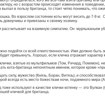
огут определиться, кого же все-таки взять британку или бри
актеру, но с возрастом происходят изменения в поведении,
 выпал в пользу британца, то стоит четко понимать, что ож
кошка. Во взрослом состоянии коты могут весить до 7-9 кг.
нь доверчивы и привязаны к своему хозяину.
 и рассчитывает на взаимную симпатию. Он мурлыканьем уб
нужно подойти со всей ответственностью. Имя должно быть
 будет привыкнуть. Хорошо, если кличка отражает характе
лички, взятые из мультфильмов (Том, Ричард, Покемон), не
вать кота-британца непонятным именем, которое кроме «при
ать силу, мужество (Князь, Боран, Витязь), и способствова
рой всегда есть место божествам ночи, подземного мира (А
оже используют в качестве клички котенку — это Вулкан (б
рошей кличкой для британца.