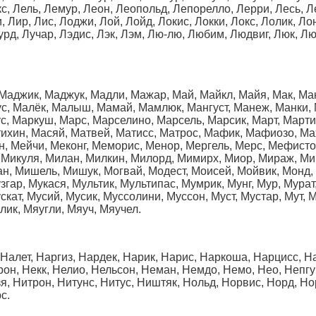
екс, Лель, Лемур, Леон, Леопольд, Лепорелло, Лерри, Лесь, 
 Лир, Лис, Лоджи, Лой, Лойд, Локис, Локки, Локс, Лолик, Ло
Лурд, Лучар, Лэдис, Лэк, Лэм, Лю-лю, Любим, Людвиг, Люк, 
 Маджик, Маджук, Мадли, Мажар, Май, Майкл, Майя, Мак, Мак
, Малёк, Малыш, Мамай, Мамлюк, Мангуст, Манеж, Манки, 
ус, Маркуш, Марс, Марселино, Марсель, Марсик, Март, Март
ихин, Масяй, Матвей, Матисс, Матрос, Мафик, Мафиозо, Ма
, Мейчи, Меконг, Меморис, Менор, Мергель, Мерс, Мефисто
, Микуля, Милан, Милкин, Милорд, Мимирх, Миор, Мираж, Ми
ан, Мишель, Мишук, Могвай, Модест, Моисей, Мойвик, Монд,
згар, Мукася, Мультик, Мультипас, Мумрик, Мунг, Мур, Мурат
кат, Мусий, Мусик, Муссолини, Муссон, Муст, Мустар, Мут, 
лик, Мяугли, Мяуч, Мяучел.
, Налет, Наргиз, Нардек, Нарик, Нарис, Наркоша, Нарцисс, 
он, Некк, Нелио, Нельсон, Неман, Немдо, Немо, Нео, Непгун
я, Нитрон, Нитунс, Нитус, Ништяк, Нольд, Норвис, Норд, Но
с.