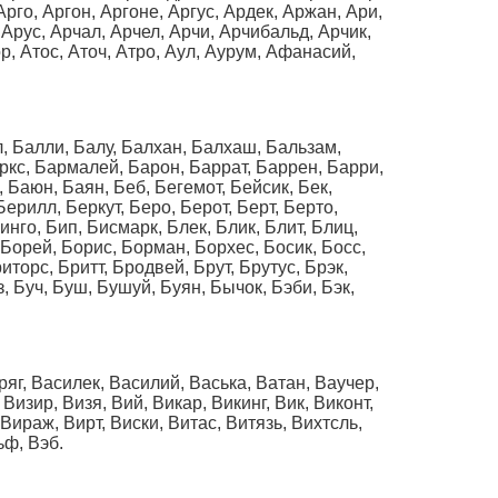
Арго, Аргон, Аргоне, Аргус, Ардек, Аржан, Ари,
 Арус, Арчал, Арчел, Арчи, Арчибальд, Арчик,
ор, Атос, Аточ, Атро, Аул, Аурум, Афанасий,
лл, Балли, Балу, Балхан, Балхаш, Бальзам,
аркс, Бармалей, Барон, Баррат, Баррен, Барри,
, Баюн, Баян, Беб, Бегемот, Бейсик, Бек,
ерилл, Беркут, Беро, Берот, Берт, Берто,
инго, Бип, Бисмарк, Блек, Блик, Блит, Блиц,
 Борей, Борис, Борман, Борхес, Босик, Босс,
торс, Бритт, Бродвей, Брут, Брутус, Брэк,
з, Буч, Буш, Бушуй, Буян, Бычок, Бэби, Бэк,
ряг, Василек, Василий, Васька, Ватан, Ваучер,
Визир, Визя, Вий, Викар, Викинг, Вик, Виконт,
Вираж, Вирт, Виски, Витас, Витязь, Вихтсль,
ьф, Вэб.