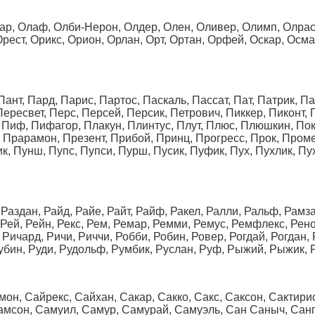
чар, Олаф, Олби-Нерон, Олдер, Олен, Оливер, Олимп, Олрас,
рест, Орикс, Орион, Орлан, Орт, Ортан, Орфей, Оскар, Осман
ант, Пард, Парис, Партос, Паскаль, Пассат, Пат, Патрик, П
ересвет, Перс, Персей, Персик, Петрович, Пиккер, Пиконт, 
, Пиф, Пифагор, Плакун, Плинтус, Плут, Плюс, Плюшкин, Пок
, Прарамон, Презент, Прибой, Принц, Прогресс, Прок, Пром
ик, Пунш, Пупс, Пупси, Пурш, Пусик, Пуфик, Пух, Пухлик, П
Раздан, Райд, Райе, Райт, Райф, Ракел, Ралли, Ральф, Рамза
 Рей, Рейн, Рекс, Рем, Ремар, Ремми, Ремус, Ремфлекс, Рено
 Ричард, Ричи, Риччи, Робби, Робин, Ровер, Рогдай, Рогдан, Р
Рубин, Руди, Рудольф, Румбик, Руслан, Руф, Рыжий, Рыжик, 
он, Сайрекс, Сайхан, Сакар, Сакко, Сакс, Саксон, Сактири
амсон, Самуил, Самур, Самурай, Самуэль, Сан Саныч, Санг