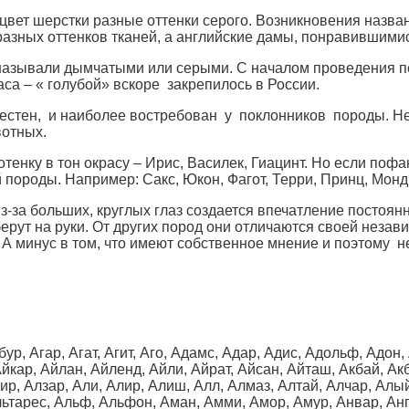
, цвет шерстки разные оттенки серого. Возникновения назва
азных оттенков тканей, а английские дамы, понравившими
азывали дымчатыми или серыми. С началом проведения пе
са – « голубой» вскоре закрепилось в России.
вестен, и наиболее востребован у поклонников породы. Н
вотных.
тенку в тон окрасу – Ирис, Василек, Гиацинт. Но если пофа
породы. Например: Сакс, Юкон, Фагот, Терри, Принц, Монд,
-за больших, круглых глаз создается впечатление постоян
берут на руки. От других пород они отличаются своей неза
 А минус в том, что имеют собственное мнение и поэтому 
ур, Агар, Агат, Агит, Аго, Адамс, Адар, Адис, Адольф, Адон,
Айкар, Айлан, Айленд, Айли, Айрат, Айсан, Айташ, Акбай, Ак
ир, Алзар, Али, Алир, Алиш, Алл, Алмаз, Алтай, Алчар, Алый
Альтарес, Альф, Альфон, Аман, Амми, Амор, Амур, Анвар, Анг