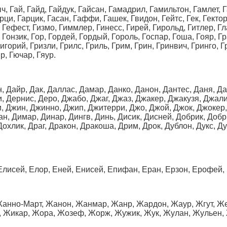
ч, Гай, Гайд, Гайдук, Гайсан, Гамадрил, Гамильтон, Гамлет, Г
ци, Гарцик, Гасан, Гаффи, Гашек, Гвидон, Гейтс, Гек, Гектор,
 Гефест, Гизмо, Гиммлер, Гинесс, Гирей, Гирольд, Гитлер, Гла
, Гонзик, Гор, Гордей, Гордый, Гороль, Госпар, Гоша, Гояр, Гр
ригорий, Гризли, Грилс, Гриль, Грим, Грин, Гринвич, Гринго, 
яр, Гючар, Гяур.
, Дайр, Дак, Даллас, Дамар, Данко, Данон, Дантес, Даня, Дар
ти, Дернис, Деро, Джабо, Джаг, Джаз, Джакер, Джакузя, Джа
Джин, Джинно, Джип, Джитерри, Джо, Джой, Джок, Джокер, 
лан, Димар, Динар, Дингв, Динь, Дисик, Дисней, Добрик, Доб
Дохлик, Драг, Дракон, Дракоша, Дрим, Дрок, Дублон, Дукс, 
 Елисей, Елор, Еней, Енисей, Епифан, Еран, Ерзон, Ерофей,
Жанно-Март, Жанон, Жанмар, Жанр, Жардон, Жаур, Жгут, Ж
 Жикар, Жора, Жозеф, Жорж, Жужик, Жук, Жулан, Жульен, 