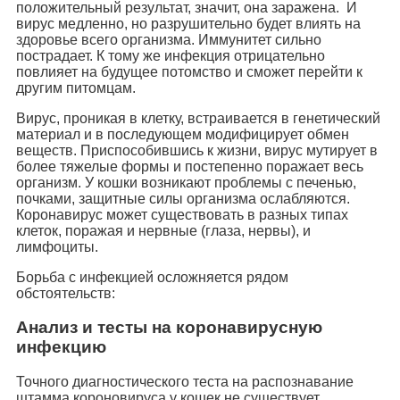
положительный результат, значит, она заражена. И
вирус медленно, но разрушительно будет влиять на
здоровье всего организма. Иммунитет сильно
пострадает. К тому же инфекция отрицательно
повлияет на будущее потомство и сможет перейти к
другим питомцам.
Вирус, проникая в клетку, встраивается в генетический
материал и в последующем модифицирует обмен
веществ. Приспособившись к жизни, вирус мутирует в
более тяжелые формы и постепенно поражает весь
организм. У кошки возникают проблемы с печенью,
почками, защитные силы организма ослабляются.
Коронавирус может существовать в разных типах
клеток, поражая и нервные (глаза, нервы), и
лимфоциты.
Борьба с инфекцией осложняется рядом
обстоятельств:
Анализ и тесты на коронавирусную
инфекцию
Точного диагностического теста на распознавание
штамма короновируса у кошек не существует.