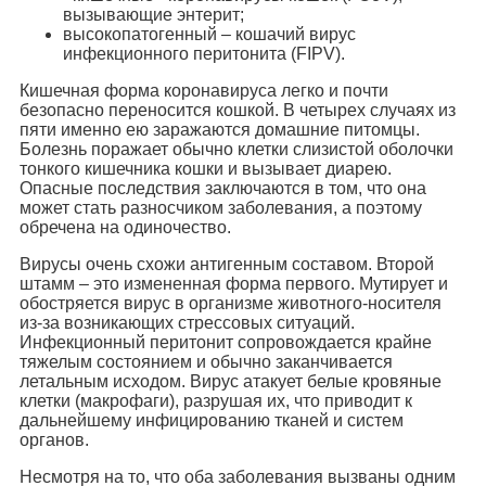
вызывающие энтерит;
высокопатогенный – кошачий вирус
инфекционного перитонита (FIPV).
Кишечная форма коронавируса легко и почти
безопасно переносится кошкой. В четырех случаях из
пяти именно ею заражаются домашние питомцы.
Болезнь поражает обычно клетки слизистой оболочки
тонкого кишечника кошки и вызывает диарею.
Опасные последствия заключаются в том, что она
может стать разносчиком заболевания, а поэтому
обречена на одиночество.
Вирусы очень схожи антигенным составом. Второй
штамм – это измененная форма первого. Мутирует и
обостряется вирус в организме животного-носителя
из-за возникающих стрессовых ситуаций.
Инфекционный перитонит сопровождается крайне
тяжелым состоянием и обычно заканчивается
летальным исходом. Вирус атакует белые кровяные
клетки (макрофаги), разрушая их, что приводит к
дальнейшему инфицированию тканей и систем
органов.
Несмотря на то, что оба заболевания вызваны одним