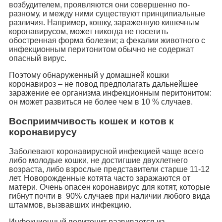
возбудителем, проявляются они совершенно по-
разному, и между ними существуют принципиальные
различия. Например, кошку, зараженную кишечным
коронавирусом, может никогда не посетить
обостренная форма болезни; а фекалии животного с
инфекционным перитонитом обычно не содержат
опасный вирус.
Поэтому обнаруженный у домашней кошки
коронавироз – не повод предполагать дальнейшее
заражение ее организма инфекционным перитонитом:
он может развиться не более чем в 10 % случаев.
Восприимчивость кошек и котов к
коронавирусу
Заболевают коронавирусной инфекцией чаще всего
либо молодые кошки, не достигшие двухлетнего
возраста, либо взрослые представители старше 11-12
лет. Новорожденные котята часто заражаются от
матери. Очень опасен коронавирус для котят, которые
гибнут почти в 90% случаев при наличии любого вида
штаммов, вызвавших инфекцию.
Инфекционный перитонит развивается из