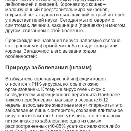
лейкопенией и диареей. Коронавирус кошек –
малоизученный представитель мира микробов,
открытый не так давно и вызывающий острый интерес
у представителей науки. Сегодня мы поговорим о
симптомах, лечении, вакцинации (прививках) и многом
другом, связанном с этой болезнью.
Происхождение названия вируса напрямую связано
со строением и формой микроба в виде кольца или
короны. Загадочность его вызвана рядом
особенностей:
Природа заболевания (штамм)
Возбудитель коронавирусной инфекции кошек
относится к РНК-вирусам, которые сложно
организованны. К тому же вирус очень схож с
возбудителем инфекционного перитонита.Наиболее
тяжело переболевают малыши в возрасте 6-12
недель, взрослые же животные могут «пережить» это
заболевание лишь с энтеритом, сохранив длительное
вирусоносительство. Стоит уточнить, что в кошачьих
питомниках это заболевание одно из самых
распространенных (40-85% усатиков являются либо