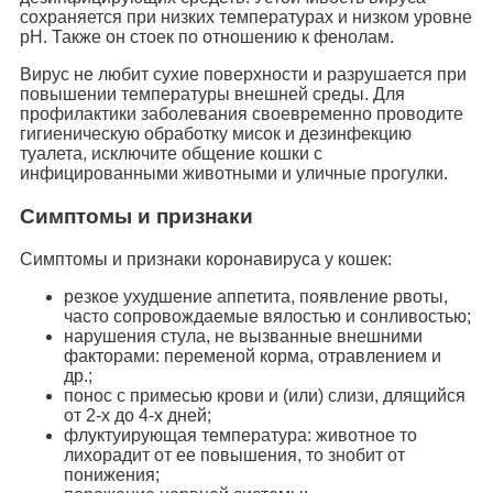
сохраняется при низких температурах и низком уровне
рН. Также он стоек по отношению к фенолам.
Вирус не любит сухие поверхности и разрушается при
повышении температуры внешней среды. Для
профилактики заболевания своевременно проводите
гигиеническую обработку мисок и дезинфекцию
туалета, исключите общение кошки с
инфицированными животными и уличные прогулки.
Симптомы и признаки
Симптомы и признаки коронавируса у кошек:
резкое ухудшение аппетита, появление рвоты,
часто сопровождаемые вялостью и сонливостью;
нарушения стула, не вызванные внешними
факторами: переменой корма, отравлением и
др.;
понос с примесью крови и (или) слизи, длящийся
от 2-х до 4-х дней;
флуктуирующая температура: животное то
лихорадит от ее повышения, то знобит от
понижения;