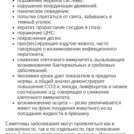
поражение нервной системы:
нарушение координации движений;
паническое поведение;
попытки спрятаться от света, забившись в
темный уголок;
кератит, прорастание сосудов в глазу;
поражение ЦНС;
покраснение десен;
прогрессирующее вздутие живота, часто
говорящее о возникновении инфекционного
перитонита;
снижение клеточного иммунитета, вызывающее
возникновение бактериальных и грибковых
заболеваний;
биохимия крови дает показатели в пределах
нормы, а общий анализ демонстрирует
повышение СОЭ и, иногда, лимфоцитов и низкое
соотношение a:g, говорящее о снижении
клеточного иммунитета;
возникновение асцита — резко увеличивается
живот на фоне похудения животного из-за
попадания жидкости в брюшину.
Симптомы заболевания могут проявляться как в
совокупности, так и по отдельности, при появлении