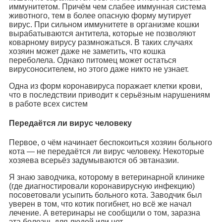
иммунитетом. Причём чем слабее иммунная система
животного, тем в более опасную форму мутирует
вирус. При сильном иммунитете в организме кошки
вырабатываются антитела, которые не позволяют
коварному вирусу размножаться. В таких случаях
хозяин может даже не заметить, что кошка
переболела. Однако питомец может остаться
вирусоносителем, но этого даже никто не узнает.
Одна из форм коронавируса поражает клетки крови,
что в последствии приводит к серьёзным нарушениям
в работе всех систем
Передаётся ли вирус человеку
Первое, о чём начинает беспокоиться хозяин больного
кота — не передаётся ли вирус человеку. Некоторые
хозяева всерьёз задумываются об эвтаназии.
Я знаю заводчика, которому в ветеринарной клинике
(где диагностировали коронавирусную инфекцию)
посоветовали усыпить больного кота. Заводчик был
уверен в том, что котик погибнет, но всё же начал
лечение. А ветеринары не сообщили о том, заразна
эта болезнь для людей или нет.