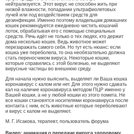
нейтрализуется. Этот вирус не способен жить при
низкой влажности, попадании ультрафиолетовых
лучей или под воздействием средств для
дезинфекции. Именно поэтому владельцам домашних
кошек рекомендуется ежедневно чистить кошачий
лоток, обрабатывая его с помощью специальных
средств. Речь идёт не только о тех людях, кто держит
дома несколько кошек. Ведь животное может
перезаражать самого себя. Но тут есть нюанс: если
кошка уже переболела, то она необязательно должна
стать переносчиком вируса. Некоторые кошки,
которые справились с этой болезнью, не выделяют
вирусные частицы во внешнюю среду.
Для начала нужно выяснить, выделяет ли Ваша кошка
коронавирус с калом или нет. Для этого нужно сдавать
кал на наличие коронавируса методом ПЦР именно у
Вашей кошки, а не у любой кошки из этого помета. Не
все кошки становятся носителями коронавируса после
контакта с ним, есть животные которые переболевают
и вирус с калом не выделяют.
М. Г. Исакова, терапевт, пользователь форума
Видео: анимация о передаче вируса здоровому