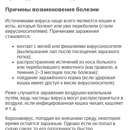
Причины возникновения болезни
Источниками вируса чаще всего являются кошки и
коты, которые болеют или уже переболели (стали
вирусоносителями). Причинами заражения
становятся:
контакт с мочой или фекалиями вирусоносителя
(вылизывание лап после посещения заразного
лотка);
распространение истечений из носа больного
или переболевшего животного (как правило, в
течение 2–3 месяцев после болезни);
поедание заражённого корма (если здоровая
кошка имеет доступ к миске вирусоносителя).
Реже случается заражение воздушно-капельным
путём, ведь частицы вируса могут распространяться в
воздухе, если инфицированная кошка чихает, кашляет
и т. д.
Коронавирус, попадая во внешнюю среду, некоторое
время остаётся заразным. Однако если он попал в
сухую среду, то его патогенность быстро