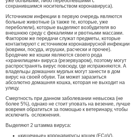
уже больными, либо переболевшими с
сохранившимся носительством коронавируса).
Источником инфекции в первую очередь являются
больные животные (а также те, которые, уже
переболели), которые выделяют возбудителя во
внешнюю среду с фекалиями и рвотными массами.
Фактором же передачи служат предметы, которые
контактируют с источником коронавирусной инфекции
(коврики, посуда, игрушки, расчески и прочее).
Бродячие же кошки являются своего рода
«хранилищем» вируса (резервуаром), поэтому могут
распространять вирус повсюду, где испражняются. А
владельцы домашних мурлык могут занести в дом
вирус на своей обуви. Так может заразиться
абсолютно домашняя кошка, которая не выходит на
улицу.
Смертность при данном заболевании невысока (не
более 5%), однако не стоит уповать на везение, лучше
вовремя обратиться за помощью к ветеринару, чтобы
исключить осложнения.
Выделяют 2 штамма вируса:
«кишечные» коронавирусы кошек (FCoV),