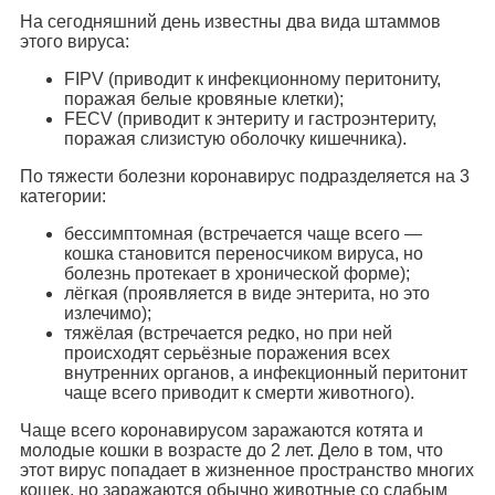
На сегодняшний день известны два вида штаммов
этого вируса:
FIPV (приводит к инфекционному перитониту,
поражая белые кровяные клетки);
FECV (приводит к энтериту и гастроэнтериту,
поражая слизистую оболочку кишечника).
По тяжести болезни коронавирус подразделяется на 3
категории:
бессимптомная (встречается чаще всего —
кошка становится переносчиком вируса, но
болезнь протекает в хронической форме);
лёгкая (проявляется в виде энтерита, но это
излечимо);
тяжёлая (встречается редко, но при ней
происходят серьёзные поражения всех
внутренних органов, а инфекционный перитонит
чаще всего приводит к смерти животного).
Чаще всего коронавирусом заражаются котята и
молодые кошки в возрасте до 2 лет. Дело в том, что
этот вирус попадает в жизненное пространство многих
кошек, но заражаются обычно животные со слабым