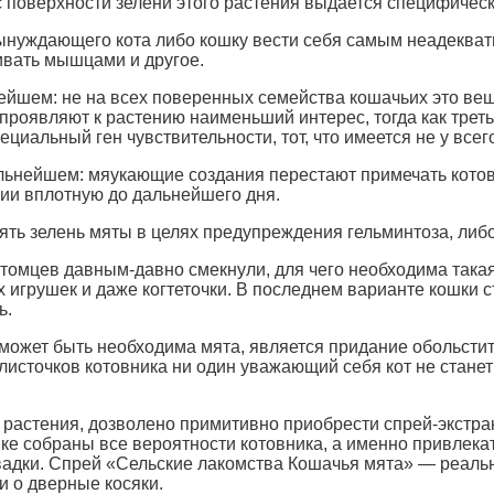
с поверхности зелени этого растения выдается специфичес
ынуждающего кота либо кошку вести себя самым неадекватн
ргивать мышцами и другое.
ейшем: не на всех поверенных семейства кошачьих это вещ
проявляют к растению наименьший интерес, тогда как третьи
циальный ген чувствительности, тот, что имеется не у всег
ьнейшем: мяукающие создания перестают примечать котовн
нии вплотную до дальнейшего дня.
ть зелень мяты в целях предупреждения гельминтоза, либо
омцев давным-давно смекнули, для чего необходима такая
 игрушек и даже когтеточки. В последнем варианте кошки с
ь.
е может быть необходима мята, является придание обольсти
листочков котовника ни один уважающий себя кот не стан
 растения, дозволено примитивно приобрести спрей-экстр
ке собраны все вероятности котовника, а именно привлек
овадки. Спрей «Сельские лакомства Кошачья мята» — реальн
ти о дверные косяки.