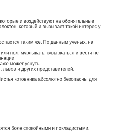
 которые и воздействуют на обонятельные
локтон, который и вызывает такой интерес у
остаются таким же. По данным ученых, на
ли пол, мурлыкать, кувыркаться и вести не
инации.
даже может уснуть.
 львов и других представителей.
 Листья котовника абсолютно безопасны для
вятся боле спокойными и покладистыми.