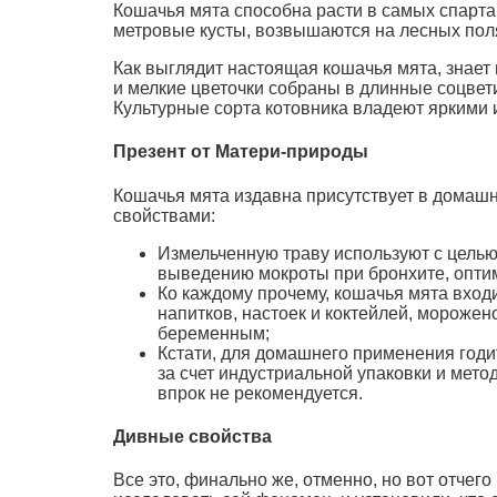
Кошачья мята способна расти в самых спартанс
метровые кусты, возвышаются на лесных полян
Как выглядит настоящая кошачья мята, знает 
и мелкие цветочки собраны в длинные соцвети
Культурные сорта котовника владеют яркими
Презент от Матери-природы
Кошачья мята издавна присутствует в домашне
свойствами:
Измельченную траву используют с целью 
выведению мокроты при бронхите, оптим
Ко каждому прочему, кошачья мята вход
напитков, настоек и коктейлей, морожен
беременным;
Кстати, для домашнего применения годи
за счет индустриальной упаковки и мето
впрок не рекомендуется.
Дивные свойства
Все это, финально же, отменно, но вот отче