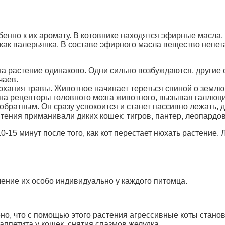
енно к их аромату. В котовнике находятся эфирные масла,
как валерьянка. В составе эфирного масла вещество непета
на растение одинаково. Одни сильно возбуждаются, другие 
чаев.
ания травы. Животное начинает тереться спиной о землю и
на рецепторы головного мозга животного, вызывая галлюц
 обратным. Он сразу успокоится и станет пассивно лежать, 
ения приманивали диких кошек: тигров, пантер, леопардов,
-15 минут после того, как кот перестает нюхать растение.
ение их особо индивидуально у каждого питомца.
но, что с помощью этого растения агрессивные коты стано
ппетита у кошек, снятия спазмов желудка.