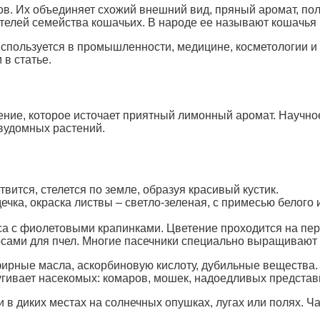
ов. Их объединяет схожий внешний вид, пряный аромат, п
телей семейства кошачьих. В народе ее называют кошачья м
используется в промышленности, медицине, косметологии и к
 в статье.
ние, которое источает приятный лимонный аромат. Научное
двудомных растений.
вится, стелется по земле, образуя красивый кустик.
чка, окраска листвы – светло-зеленая, с примесью белого 
са с фиолетовыми крапинками. Цветение проходится на пе
сами для пчел. Многие пасечники специально выращивают э
ирные масла, аскорбиновую кислоту, дубильные вещества.
пугивает насекомых: комаров, мошек, надоедливых представ
и в диких местах на солнечных опушках, лугах или полях. Ч