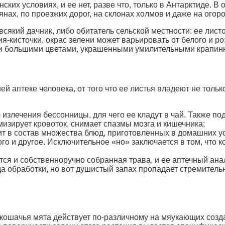
ких условиях, и ее нет, разве что, только в Антарктиде. В 
ах, по проезжих дорог, на склонах холмов и даже на огоро
всякий дачник, либо обитатель сельской местности: ее лис
я-кисточки, окрас зелени может варьировать от белого и р
 и большими цветами, украшенными умилительными крапинк
й аптеке человека, от того что ее листья владеют не тол
излечения бессонницы, для чего ее кладут в чай. Также по
изирует кровоток, снимает спазмы мозга и кишечника;
ит в состав множества блюд, приготовленных в домашних ус
ого и другое. Исключительное «но» заключается в том, что
тся и собственноручно собранная трава, и ее аптечный ана
да обработки, но вот душистый запах пропадает стремител
го кошачья мята действует по-различному на мяукающих соз