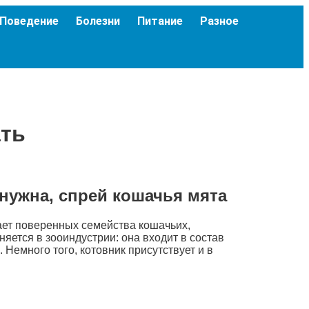
Поведение
Болезни
Питание
Разное
ать
 нужна, спрей кошачья мята
кает поверенных семейства кошачьих,
яется в зооиндустрии: она входит в состав
Немного того, котовник присутствует и в