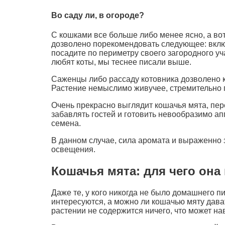
Во саду ли, в огороде?
С кошками все больше либо менее ясно, а вот
дозволено порекомендовать следующее: вклю
посадите по периметру своего загородного уч
любят коты, мы теснее писали выше.
Саженцы либо рассаду котовника дозволено ку
Растение немыслимо живучее, стремительно 
Очень прекрасно выглядит кошачья мята, пер
забавлять гостей и готовить невообразимо ап
семена.
В данном случае, сила аромата и выраженно з
освещения.
Кошачья мята: для чего она
Даже те, у кого никогда не было домашнего п
интересуются, а можно ли кошачью мяту дават
растении не содержится ничего, что может н