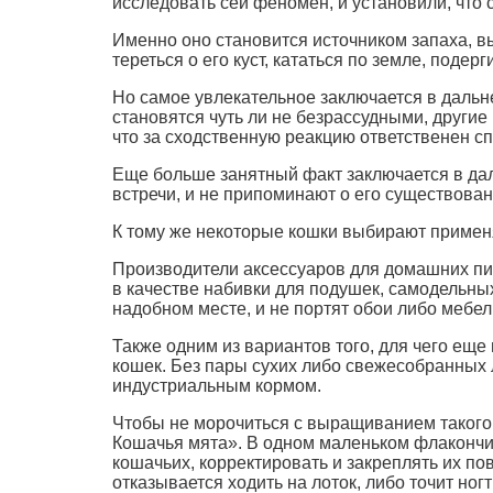
исследовать сей феномен, и установили, что 
Именно оно становится источником запаха, в
тереться о его куст, кататься по земле, поде
Но самое увлекательное заключается в дальн
становятся чуть ли не безрассудными, другие 
что за сходственную реакцию ответственен спе
Еще больше занятный факт заключается в дал
встречи, и не припоминают о его существова
К тому же некоторые кошки выбирают применя
Производители аксессуаров для домашних пит
в качестве набивки для подушек, самодельных
надобном месте, и не портят обои либо мебел
Также одним из вариантов того, для чего ещ
кошек. Без пары сухих либо свежесобранных 
индустриальным кормом.
Чтобы не морочиться с выращиванием такого
Кошачья мята». В одном маленьком флакончи
кошачьих, корректировать и закреплять их п
отказывается ходить на лоток, либо точит ног