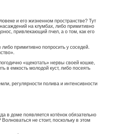
еловеке и его жизненном пространстве? Тут
 насаждений на клумбах, либо примитивно
онос, привлекающий пчел, а о том, как его
в либо примитивно попросить у соседей.
ство».
логодично «щекотать» нервы своей кошке,
ь в емкость молодой куст, либо посеять
емли, регулярности полива и интенсивности
гда в доме появляется котёнок обязательно
 Волноваться не стоит, поскольку в этом