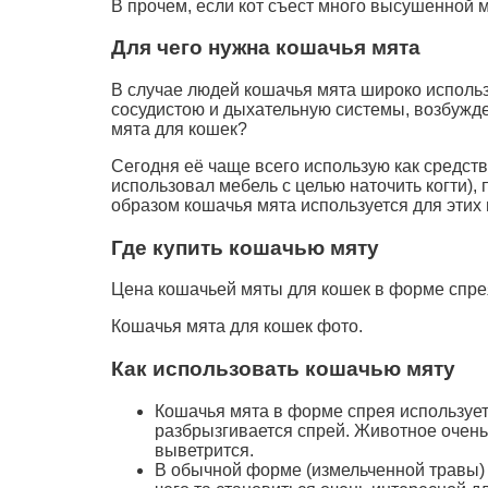
В прочем, если кот съест много высушенной м
Для чего нужна кошачья мята
В случае людей кошачья мята широко использ
сосудистою и дыхательную системы, возбужде
мята для кошек?
Сегодня её чаще всего использую как средств
использовал мебель с целью наточить когти),
образом кошачья мята используется для этих
Где купить кошачью мяту
Цена кошачьей мяты для кошек в форме спрея
Кошачья мята для кошек фото.
Как использовать кошачью мяту
Кошачья мята в форме спрея используетс
разбрызгивается спрей. Животное очень
выветрится.
В обычной форме (измельченной травы) 