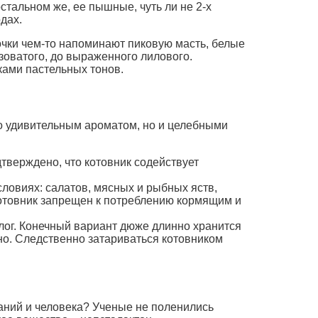
остальном же, ее пышные, чуть ли не 2-х
дах.
точки чем-то напоминают пиковую масть, белые
озоватого, до выраженного лилового.
ами пастельных тонов.
ько удивительным ароматом, но и целебными
дтверждено, что котовник содействует
ловиях: салатов, мясных и рыбных яств,
 котовник запрещен к потреблению кормящим и
лог. Конечный вариант дюже длинно хранится
ьно. Следственно затариваться котовником
даний и человека? Ученые не поленились