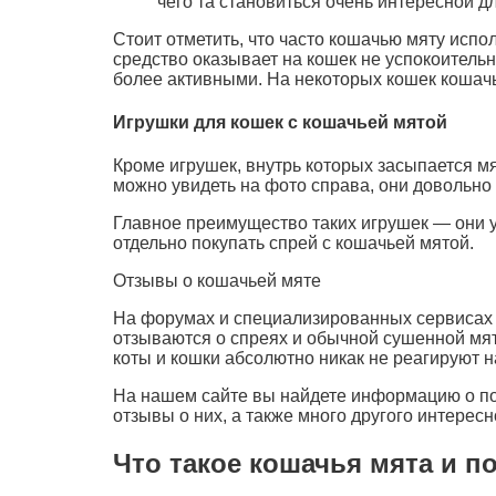
чего та становиться очень интересной д
Стоит отметить, что часто кошачью мяту испо
средство оказывает на кошек не успокоитель
более активными. На некоторых кошек кошачья
Игрушки для кошек с кошачьей мятой
Кроме игрушек, внутрь которых засыпается м
можно увидеть на фото справа, они довольно 
Главное преимущество таких игрушек — они 
отдельно покупать спрей с кошачьей мятой.
Отзывы о кошачьей мяте
На форумах и специализированных сервисах 
отзываются о спреях и обычной сушенной мяте
коты и кошки абсолютно никак не реагируют н
На нашем сайте вы найдете информацию о пор
отзывы о них, а также много другого интересн
Что такое кошачья мята и п