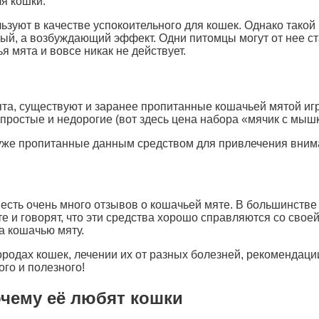
ля кошки.
льзуют в качестве успокоительного для кошек. Однако тако
ный, а возбуждающий эффект. Одни питомцы могут от нее с
 мята и вовсе никак не действует.
ята, существуют и заранее пропитанные кошачьей мятой иг
простые и недорогие (вот здесь цена набора «мячик с мышк
уже пропитанные данным средством для привлечения внима
есть очень много отзывов о кошачьей мяте. В большинств
 и говорят, что эти средства хорошо справляются со своей
а кошачью мяту.
одах кошек, лечении их от разных болезней, рекомендаци
ого и полезного!
очему её любят кошки