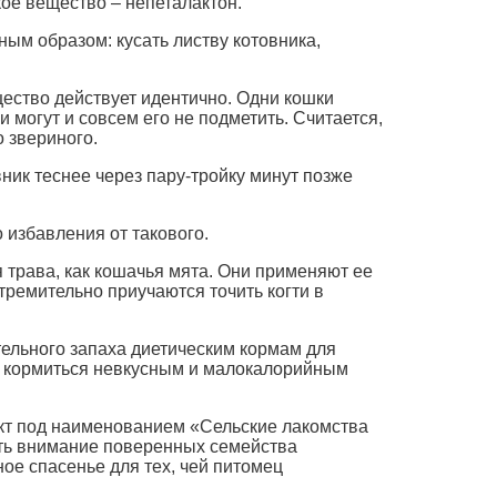
кое вещество – непеталактон.
ым образом: кусать листву котовника,
ество действует идентично. Одни кошки
 могут и совсем его не подметить. Считается,
о звериного.
ик теснее через пару-тройку минут позже
 избавления от такового.
 трава, как кошачья мята. Они применяют ее
тремительно приучаются точить когти в
тельного запаха диетическим кормам для
ет кормиться невкусным и малокалорийным
акт под наименованием «Сельские лакомства
ать внимание поверенных семейства
ое спасенье для тех, чей питомец