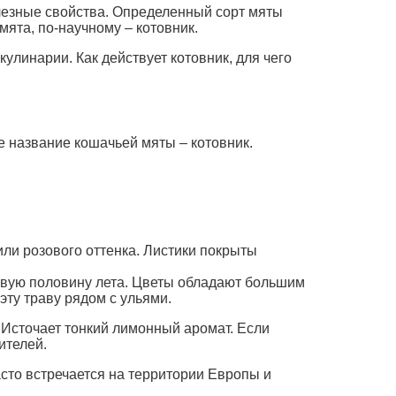
олезные свойства. Определенный сорт мяты
ята, по-научному – котовник.
улинарии. Как действует котовник, для чего
 название кошачьей мяты – котовник.
или розового оттенка. Листики покрыты
рвую половину лета. Цветы обладают большим
ту траву рядом с ульями.
 Источает тонкий лимонный аромат. Если
ителей.
асто встречается на территории Европы и