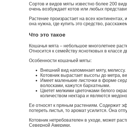
Сортов и видов мяты известно более 200 вид
очень возбуждает котов или любых представи
Растение произрастает на всех континентах, 
она нужна, где купить это средство, расскажем
Что это такое
Кошачья мята – небольшое многолетнее расте
Относится к семейству яснотковых в классе 
Особенности кошачьей мяты:
Внешний вид напоминает мяту, мелиссу.
Котовник вырастает высоты до метра, вет
Имеет маленькие листочки в форме серде
волосками, кажутся бархатными.
Цветет мелкими цветочками белого окра
количеством нектара и являются медоно
Ее относят к пряным растениям. Содержит эф
потереть листья, то аромат усилится. Она от
Котовник нетребователен в уходе, может раст
Северной Америки.