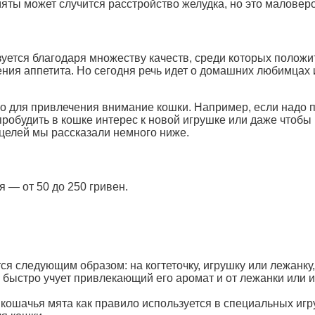
яты может случится расстройство желудка, но это маловеро
уется благодаря множеству качеств, среди которых положи
ния аппетита. Но сегодня речь идет о домашних любимцах и
о для привлечения внимание кошки. Например, если надо пр
 пробудить в кошке интерес к новой игрушке или даже чтобы
 целей мы рассказали немного ниже.
 — от 50 до 250 гривен.
я следующим образом: на когтеточку, игрушку или лежанку,
 быстро учует привлекающий его аромат и от лежанки или и
кошачья мята как правило используется в специальных игр