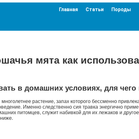
Главная
Статьи
Породы
шачья мята как использов
вать в домашних условиях, для чего
е многолетнее растение, запах которого бессменно привле
оведение. Именно следственно сия травка энергично примен
ашних питомцев, служит набивкой для их лежаков и другое. 
 ниже.