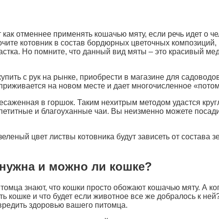
 как отменнее применять кошачью мяту, если речь идет о ч
чите котовник в состав бордюрных цветочных композиций,
астка. Но помните, что данный вид мяты – это красивый мед
пить с рук на рынке, приобрести в магазине для садоводо
приживается на новом месте и дает многочисленное «потом
есаженная в горшок. Таким нехитрым методом удастся круг
петитные и благоуханные чаи. Вы неизменно можете посадит
еленый цвет листвы котовника будут зависеть от состава з
 нужна и можно ли кошке?
итомца знают, что кошки просто обожают кошачью мяту. А ко
ь кошке и что будет если животное все же добралось к ней?
авредить здоровью вашего питомца.