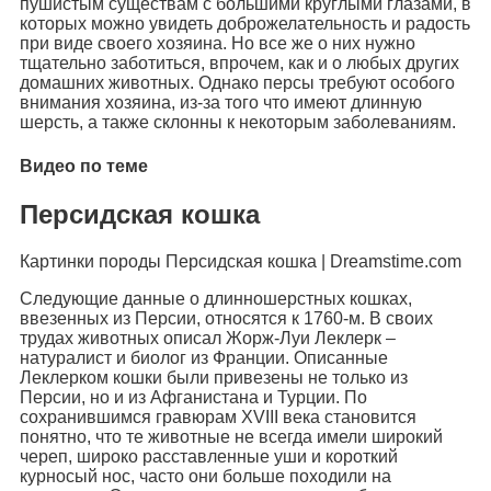
пушистым существам с большими круглыми глазами, в
которых можно увидеть доброжелательность и радость
при виде своего хозяина. Но все же о них нужно
тщательно заботиться, впрочем, как и о любых других
домашних животных. Однако персы требуют особого
внимания хозяина, из-за того что имеют длинную
шерсть, а также склонны к некоторым заболеваниям.
Видео по теме
Персидская кошка
Картинки породы Персидская кошка | Dreamstime.com
Следующие данные о длинношерстных кошках,
ввезенных из Персии, относятся к 1760-м. В своих
трудах животных описал Жорж-Луи Леклерк –
натуралист и биолог из Франции. Описанные
Леклерком кошки были привезены не только из
Персии, но и из Афганистана и Турции. По
сохранившимся гравюрам XVIII века становится
понятно, что те животные не всегда имели широкий
череп, широко расставленные уши и короткий
курносый нос, часто они больше походили на