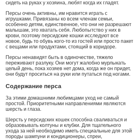
сидеть на руках у хозяина, любят когда их гладят.
Персы очень активны, им нравится играть с
игрушками. Привязаны ко всем членам семьи,
особенно детям, единственное, что они не разрешают
малышам, это хватать себя. Любопытство у них в
крови, поэтому персидские кошки исследуют все
новое, будь то обувь кого-то из гостей или просто пакет
с вещами или продуктами, стоящий в коридоре.
Персы ненавидят быть в одиночестве, тяжело
переживают разлуку. Они могут жалобно мурлыкать
целый день, пока хозяев нет дома, когда же он придет,
они будут проситься на руки или путаться под ногами.
Содержание перса
За этими домашними любимцами уход не самый
простой. Приоритетными направлениями являются
шерсть и глаза.
Шерсть у персидских кошек способна сваливаться и
образовывать колтуны и клубки. Для тщательного
ухода за ней необходимо иметь специальные для этой
породы шампуни и кондиционеры, спреи,