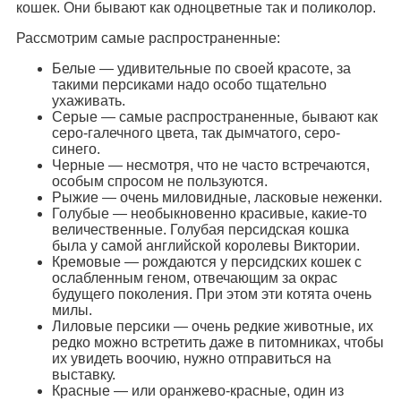
кошек. Они бывают как одноцветные так и поликолор.
Рассмотрим самые распространенные:
Белые — удивительные по своей красоте, за
такими персиками надо особо тщательно
ухаживать.
Серые — самые распространенные, бывают как
серо-галечного цвета, так дымчатого, серо-
синего.
Черные — несмотря, что не часто встречаются,
особым спросом не пользуются.
Рыжие — очень миловидные, ласковые неженки.
Голубые — необыкновенно красивые, какие-то
величественные. Голубая персидская кошка
была у самой английской королевы Виктории.
Кремовые — рождаются у персидских кошек с
ослабленным геном, отвечающим за окрас
будущего поколения. При этом эти котята очень
милы.
Лиловые персики — очень редкие животные, их
редко можно встретить даже в питомниках, чтобы
их увидеть воочию, нужно отправиться на
выставку.
Красные — или оранжево-красные, один из