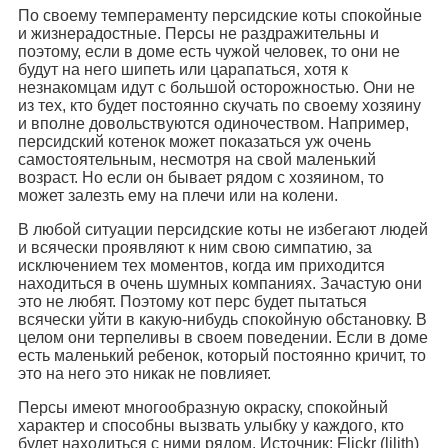
По своему темпераменту персидские коты спокойные
и жизнерадостные. Персы не раздражительны и
поэтому, если в доме есть чужой человек, то они не
будут на него шипеть или царапаться, хотя к
незнакомцам идут с большой осторожностью. Они не
из тех, кто будет постоянно скучать по своему хозяину
и вполне довольствуются одиночеством. Например,
персидский котенок может показаться уж очень
самостоятельным, несмотря на свой маленький
возраст. Но если он бывает рядом с хозяином, то
может залезть ему на плечи или на колени.
В любой ситуации персидские коты не избегают людей
и всячески проявляют к ним свою симпатию, за
исключением тех моментов, когда им приходится
находиться в очень шумных компаниях. Зачастую они
это не любят. Поэтому кот перс будет пытаться
всячески уйти в какую-нибудь спокойную обстановку. В
целом они терпеливы в своем поведении. Если в доме
есть маленький ребенок, который постоянно кричит, то
это на него это никак не повлияет.
Персы имеют многообразную окраску, спокойный
характер и способны вызвать улыбку у каждого, кто
будет находиться с ними рядом. Источник: Flickr (lilith)