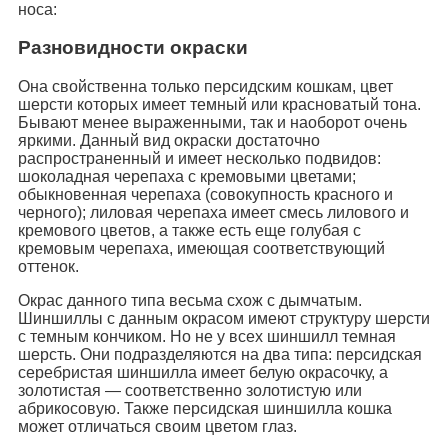
носа:
Разновидности окраски
Она свойственна только персидским кошкам, цвет
шерсти которых имеет темный или красноватый тона.
Бывают менее выраженными, так и наоборот очень
яркими. Данный вид окраски достаточно
распространенный и имеет несколько подвидов:
шоколадная черепаха с кремовыми цветами;
обыкновенная черепаха (совокупность красного и
черного); лиловая черепаха имеет смесь лилового и
кремового цветов, а также есть еще голубая с
кремовым черепаха, имеющая соответствующий
оттенок.
Окрас данного типа весьма схож с дымчатым.
Шиншиллы с данным окрасом имеют структуру шерсти
с темным кончиком. Но не у всех шиншилл темная
шерсть. Они подразделяются на два типа: персидская
серебристая шиншилла имеет белую окрасочку, а
золотистая — соответственно золотистую или
абрикосовую. Также персидская шиншилла кошка
может отличаться своим цветом глаз.