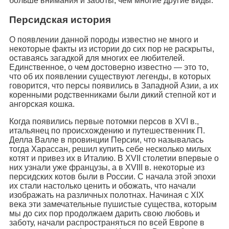
больше внимания и заботы, чем многие другие виды.
Персидская история
О появлении данной породы известно не много и
некоторые факты из истории до сих пор не раскрыты,
оставаясь загадкой для многих ее любителей.
Единственное, о чем достоверно известно — это то,
что об их появлении существуют легенды, в которых
говорится, что персы появились в Западной Азии, а их
коренными родственниками были дикий степной кот и
ангорская кошка.
Когда появились первые потомки персов в XVI в.,
итальянец по происхождению и путешественник П.
Делла Валле в провинции Персии, что называлась
тогда Харассан, решил купить себе несколько милых
котят и привез их в Италию. В XVII столетии впервые о
них узнали уже французы, а в XVIII в. некоторые из
персидских котов были в России. С начала этой эпохи
их стали настолько ценить и обожать, что начали
изображать на различных полотнах. Начиная с XIX
века эти замечательные пушистые существа, которым
мы до сих пор продолжаем дарить свою любовь и
заботу, начали распространяться по всей Европе в