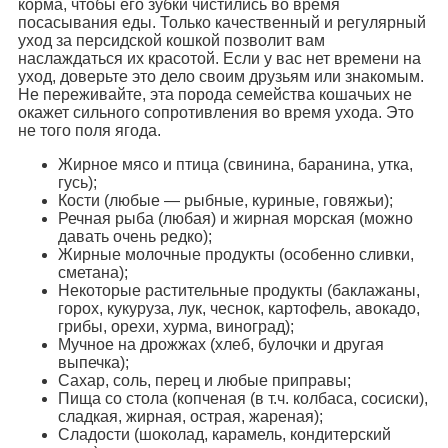
корма, чтобы его зубки чистились во время
посасывания еды. Только качественный и регулярный
уход за персидской кошкой позволит вам
наслаждаться их красотой. Если у вас нет времени на
уход, доверьте это дело своим друзьям или знакомым.
Не переживайте, эта порода семейства кошачьих не
окажет сильного сопротивления во время ухода. Это
не того поля ягода.
Жирное мясо и птица (свинина, баранина, утка,
гусь);
Кости (любые — рыбные, куриные, говяжьи);
Речная рыба (любая) и жирная морская (можно
давать очень редко);
Жирные молочные продукты (особенно сливки,
сметана);
Некоторые растительные продукты (баклажаны,
горох, кукуруза, лук, чеснок, картофель, авокадо,
грибы, орехи, хурма, виноград);
Мучное на дрожжах (хлеб, булочки и другая
выпечка);
Сахар, соль, перец и любые приправы;
Пища со стола (копченая (в т.ч. колбаса, сосиски),
сладкая, жирная, острая, жареная);
Сладости (шоколад, карамель, кондитерский