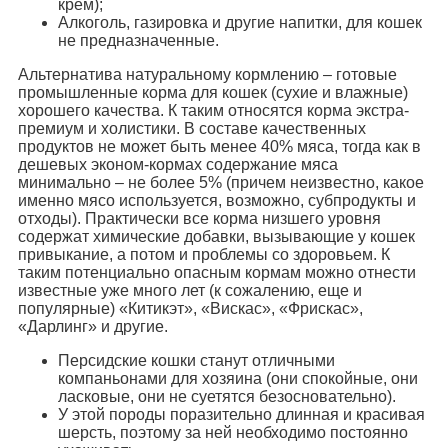
крем);
Алкоголь, газировка и другие напитки, для кошек
не предназначенные.
Альтернатива натуральному кормлению – готовые
промышленные корма для кошек (сухие и влажные)
хорошего качества. К таким относятся корма экстра-
премиум и холистики. В составе качественных
продуктов не может быть менее 40% мяса, тогда как в
дешевых эконом-кормах содержание мяса
минимально – не более 5% (причем неизвестно, какое
именно мясо используется, возможно, субпродукты и
отходы). Практически все корма низшего уровня
содержат химические добавки, вызывающие у кошек
привыкание, а потом и проблемы со здоровьем. К
таким потенциально опасным кормам можно отнести
известные уже много лет (к сожалению, еще и
популярные) «Китикэт», «Вискас», «Фрискас»,
«Дарлинг» и другие.
Персидские кошки станут отличными
компаньонами для хозяина (они спокойные, они
ласковые, они не суетятся безосновательно).
У этой породы поразительно длинная и красивая
шерсть, поэтому за ней необходимо постоянно