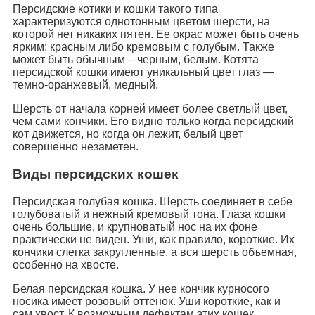
Персидские котики и кошки такого типа
характеризуются однотонным цветом шерсти, на
которой нет никаких пятен. Ее окрас может быть очень
ярким: красным либо кремовым с голубым. Также
может быть обычным – черным, белым. Котята
персидской кошки имеют уникальный цвет глаз —
темно-оранжевый, медный.
Шерсть от начала корней имеет более светлый цвет,
чем сами кончики. Его видно только когда персидский
кот движется, но когда он лежит, белый цвет
совершенно незаметен.
Виды персидских кошек
Персидская голубая кошка. Шерсть соединяет в себе
голубоватый и нежный кремовый тона. Глаза кошки
очень большие, и крупноватый нос на их фоне
практически не виден. Уши, как правило, короткие. Их
кончики слегка закругленные, а вся шерсть объемная,
особенно на хвосте.
Белая персидская кошка. У нее кончик курносого
носика имеет розовый оттенок. Уши короткие, как и
сам хвост. К возможным дефектам этих кошек