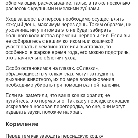
облегчающие расчесывание, тальк, а также несколько
расчесок с крупными и мелкими зубцами.
Уход за шерстью персов необходимо осуществлять
каждый день, максимум через день. Таким образом, ни
у хозяина, ни у питомца это не будет забирать
большого количества времени, нервов и сил. Если вы
не собираетесь с вашим котиком или кошечкой
участвовать в чемпионатах или выставках, то
особенно, в жаркое время года, его можно подстричь,
это значительно облегчит уход.
Особо остановимся на глазах. «Слезки»,
образующиеся в уголках глаз, могут затруднять
дыхание животного, их по мере возникновения
необходимо убирать при помощи ватной палочки.
Если вы заметили, что ваша кошка храпит, не
пугайтесь, это нормально. Так как у персидских кошек
искривлена носовая перегородка, во сне, они могут
издавать звуки, похожие на храп.
Кормление
Перед тем как заводить персидскую кошку