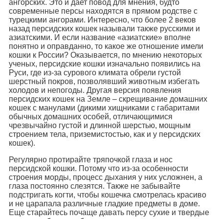
ангорских. Это и дает повод для мнения, будто
современные персы находятся в прямом родстве с
турецкими ангорами. Интересно, что более 2 веков
назад персидских кошек называли также русскими и
азиатскими. И если название «азиатские» вполне
понятно и оправданно, то какое же отношение имели
кошки к России? Оказывается, по мнению некоторых
ученых, персидские кошки изначально появились на
Руси, где из-за сурового климата обрели густой
шерстный покров, позволявший животным избегать
холодов и непогоды. Другая версия появления
персидских кошек на Земле – скрещивание домашних
кошек с манулами (дикими хищниками с габаритами
обычных домашних особей, отличающимися
чрезвычайно густой и длинной шерстью, мощным
строением тела, приземистостью, как и у персидских
кошек).
Регулярно протирайте тряпочкой глаза и нос
персидской кошки. Потому что из-за особенности
строения морды, процесс дыхания у них усложнен, а
глаза постоянно слезятся. Также не забывайте
подстригать когти, чтобы кошечка смотрелась красиво
и не царапала различные гладкие предметы в доме.
Еще старайтесь почаще давать персу сухие и твердые