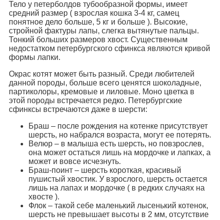
Тело у петерболдов тубообразной формы, имеет
средний размер ( взрослая кошка 3-4 кг, самец
понятное дело больше, 5 кг и больше ). Высокие,
стройной фактуры лапы, слегка вытянутые пальцы.
Тонкий больших размеров хвост. Существенным
недостатком петербургского сфинкса являются кривой
формы лапки.
Окрас котят может быть разный. Среди любителей
данной породы, больше всего ценятся шоколадные,
партиколоры, кремовые и лиловые. Моно цветка в
этой породы встречается редко. Петербургские
сфинксы встречаются даже в шерсти:
Браш – после рождения на котенке присутствует
шерсть, но набрался возраста, могут ее потерять.
Велюр – в малыша есть шерсть, но повзрослев,
она может остаться лишь на мордочке и лапках, а
может и вовсе исчезнуть.
Браш-поинт – шерсть короткая, красивый
пушистый хвостик. У взрослого, шерсть остается
лишь на лапах и мордочке ( в редких случаях на
хвосте ).
Флок – такой себе маленький лысенький котенок,
шерсть не превышает высоты в 2 мм, отсутствие