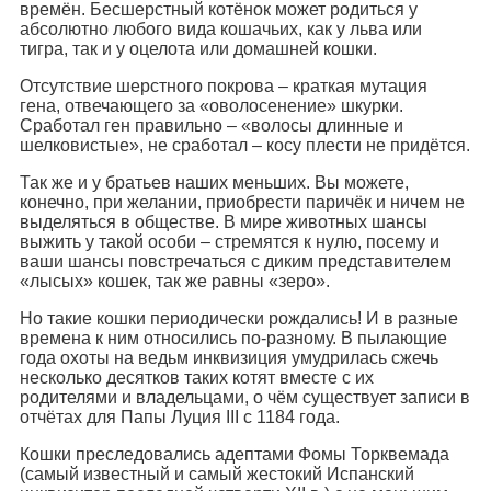
времён. Бесшерстный котёнок может родиться у
абсолютно любого вида кошачьих, как у льва или
тигра, так и у оцелота или домашней кошки.
Отсутствие шерстного покрова – краткая мутация
гена, отвечающего за «оволосенение» шкурки.
Сработал ген правильно – «волосы длинные и
шелковистые», не сработал – косу плести не придётся.
Так же и у братьев наших меньших. Вы можете,
конечно, при желании, приобрести паричёк и ничем не
выделяться в обществе. В мире животных шансы
выжить у такой особи – стремятся к нулю, посему и
ваши шансы повстречаться с диким представителем
«лысых» кошек, так же равны «зеро».
Но такие кошки периодически рождались! И в разные
времена к ним относились по-разному. В пылающие
года охоты на ведьм инквизиция умудрилась сжечь
несколько десятков таких котят вместе с их
родителями и владельцами, о чём существует записи в
отчётах для Папы Луция III с 1184 года.
Кошки преследовались адептами Фомы Торквемада
(самый известный и самый жестокий Испанский