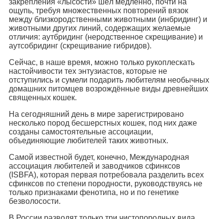
закрепления «лысости» шёл медленно, почти на
ощупь, требуя множественных повторений вязок
между близкородственными животными (инбридинг) и
животными других линий, содержащих желаемые
отличия: аутбридинг (неродственное скрещивание) и
аутсобридинг (скрещивание гибридов).
Сейчас, в наше время, можно только рукоплескать
настойчивости тех энтузиастов, которые не
отступились и сумели подарить любителям необычных
домашних питомцев возрождённые виды древнейших
священных кошек.
На сегодняшний день в мире зарегистрировано
несколько пород бесшерстных кошек, под них даже
созданы самостоятельные ассоциации,
объединяющие любителей таких животных.
Самой известной будет, конечно, Международная
ассоциация любителей и заводчиков сфинксов
(ISBFA), которая первая потребовала разделить всех
сфинксов по степени породности, руководствуясь не
только признаками фенотипа, но и по генетике
безволосости.
В России разводят только три чистопородных вида