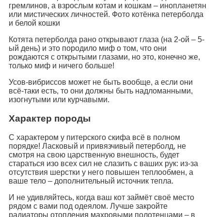
гремлинов, а взрослым котам и кошкам – инопланетян
или мистических личностей. Фото котёнка петерболда
и белой кошки
Котята петерболда рано открывают глаза (на 2-ой – 5-
ый день) и это породило миф о том, что они
рождаются с открытыми глазами, но это, конечно же,
только миф и ничего больше!
Усов-вибриссов может не быть вообще, а если они
всё-таки есть, то они должны быть надломанными,
изогнутыми или курчавыми.
Характер породы
С характером у питерского скифа всё в полном
порядке! Ласковый и привязчивый петерболд, не
смотря на свою царственную внешность, будет
стараться изо всех сил не слазить с ваших рук: из-за
отсутствия шерстки у него повышен теплообмен, а
ваше тело – дополнительный источник тепла.
И не удивляйтесь, когда ваш кот займёт своё место
рядом с вами под одеялом. Лучше закройте
радиаторы отопления махровыми полотенцами – в