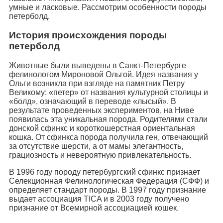
умные и ласковые. Рассмотрим особенности породы
петерболд.
История происхождения породы
петерболд
Животные были выведены в Санкт-Петербурге
фелинологом Мироновой Ольгой. Идея названия у
Ольги возникла при взгляде на памятник Петру
Великому: «петер» от названия культурной столицы и
«болд», означающий в переводе «лысый». В
результате проведенных экспериментов, на Ниве
появилась эта уникальная порода. Родителями стали
донской сфинкс и короткошерстная ориентальная
кошка. От сфинкса порода получила ген, отвечающий
за отсутствие шерсти, а от мамы элегантность,
грациозность и невероятную привлекательность.
В 1996 году породу петербургский сфинкс признает
Селекционная Фелинологическая Федерация (СФФ) и
определяет стандарт породы. В 1997 году признание
выдает ассоциация TICA и в 2003 году получено
признание от Всемирной ассоциацией кошек.