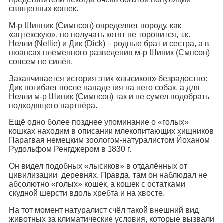
священных кошек.
М-р Шинник (Симпсон) определяет породу, как
«ацтекскую», но получать котят не торопится, т.к.
Нелли (Nellie) и Дик (Dick) – родные брат и сестра, а в
нюансах племенного разведения м-р Шиник (Смпсон)
совсем не силён.
Заканчивается история этих «лысиков» безрадостно:
Дик погибает после нападения на него собак, а для
Нелли м-р Шиник (Симпсон) так и не сумел подобрать
подходящего партнёра.
Ещё одно более позднее упоминание о «голых»
кошках находим в описании млекопитающих хищников
Парагвая немецким зоологом-натуралистом Йоханом
Рудольфом Ренгджером в 1830 г.
Он видел подобных «лысиков» в отдалённых от
цивилизации деревнях. Правда, там он наблюдал не
абсолютно «голых» кошек, а кошек с остатками
скудной шерсти вдоль хребта и на хвосте.
На тот момент натуралист счёл такой внешний вид
животных за климатические условия, которые вызвали