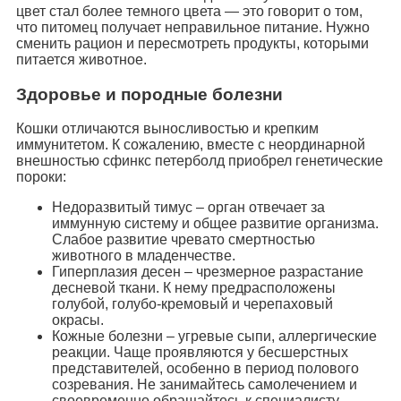
цвет стал более темного цвета — это говорит о том,
что питомец получает неправильное питание. Нужно
сменить рацион и пересмотреть продукты, которыми
питается животное.
Здоровье и породные болезни
Кошки отличаются выносливостью и крепким
иммунитетом. К сожалению, вместе с неординарной
внешностью сфинкс петерболд приобрел генетические
пороки:
Недоразвитый тимус – орган отвечает за
иммунную систему и общее развитие организма.
Слабое развитие чревато смертностью
животного в младенчестве.
Гиперплазия десен – чрезмерное разрастание
десневой ткани. К нему предрасположены
голубой, голубо-кремовый и черепаховый
окрасы.
Кожные болезни – угревые сыпи, аллергические
реакции. Чаще проявляются у бесшерстных
представителей, особенно в период полового
созревания. Не занимайтесь самолечением и
своевременно обращайтесь к специалисту.