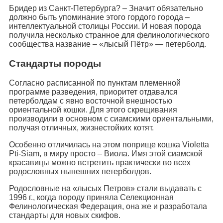
Бридер из Санкт-Петербурга? – Значит обязательно
должно быть упоминание этого гордого города –
интеллектуальной столицы России. И новая порода
получила несколько странное для фелинологического
сообщества название – «лысый Пётр» — петерболд.
Стандарты породы
Согласно расписанной по пунктам племенной
программе разведения, приоритет отдавался
петерболдам с явно восточной внешностью
ориентальной кошки. Для этого скрещивания
производили в основном с сиамскими ориентальными,
получая отличных, жизнестойких котят.
Особенно отличилась на этом поприще кошка Violetta
Pti-Siam, в миру просто – Виола. Имя этой сиамской
красавицы можно встретить практически во всех
родословных нынешних петерболдов.
Родословные на «лысых Петров» стали выдавать с
1996 г., когда породу приняла Селекционная
Фелинологическая Федерация, она же и разработала
стандарты для новых скифов.