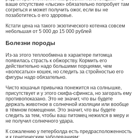
ваше отсутствие «лысик» обязательно попробует там
согреться и может получить ожог, если вы не
позаботитесь о его здоровье.
Кстати цена на такого экзотического котенка совсем
небольшая от 5 000 до 15 000 рублей
Болезни породы
Из-за этого теплообмена в характере питомца
появилась страсть к обжорству. Кормить его
действительно надо большими порциями, чем
«волосатых» кошек, но следить за стройностью его
фигуры надо обязательно.
Чисто кошачья привычка понежится на солнышке,
присутствует и у этого скифа-сфинкса, но загорать ему
противопоказано. Это не значит, что вы будете
держать животное в солнечной изоляции или вообще
в тёмном помещении. Это значит, что вы будете
следить за тем, чтобы ваш питомец нежился в меру и
не получил солнечного удара.
К сожалению у петерболда есть предрасположенность
и к генетическим заболеваниям: