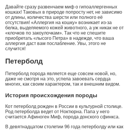
Давайте сразу развенчаем миф о гипоаллергенных
кошках! Таковых в природе попросту нет, не зависимо
от длины, количества шерсти или полного её
отсутствия! «Аллергия на кошку» возникает из-за
белка, выделяемого кожей животного, а уж никак не от
«клочков по закоулочкам». Так что не спешите
приобретать «лысого Петра» в надежде, что ваша
аллергия даст вам послабление. Увы, этого не
случится!
Петерболд
Петерболд порода является еще совсем новой, но,
даже не смотря на это, успела завоевать сердца
многих, как своим характером, так и внешним видом.
История происхождения породы
Кот петерболд рожден в России в культурной столице.
Род петерболда ведет от Ноктюрна. Папа у него
считается Афиноген Миф, порода донского сфинкса.
В девятнадцатом столетии 96 года петерболду или как