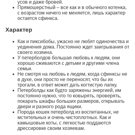
усов и даже бровей.
Прямошерстный – все как и в обычного котенка,
с возрастом ничего не меняется, лишь характер
остается сфинкса.
Характер
Как и пиксибобы, ужасно не любят одиночества и
уединения дома. Постоянно ждет заигрывания от
своего хозяина.
У петерболдов большая любовь к людям, они
хорошо сживаются с детьми и другими члена
семьи.
Не смотря на любовь к людям, когда сфинксы не
в духе, они просто не переносят, что бы их
трогали, в ответ может дать когтистую лапку.
Петерболды как будто заряжены энергией, им
постоянно нужно, что то ковырять, проверять,
покарать шкафы больших размеров, открывать
двери и разного рода ящики.
Порода кошек петерболд из воспитанных, не
мстительных и очень чистоплотных. Как и
камышовые коты, с легкостью поддаются
дрессировке своим хозяевам.