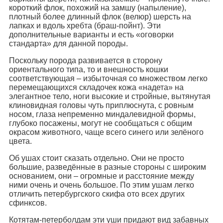
короткий флок, похожий на замшу (напыление),
плотный более длинный флок (велюр) шерсть на
лапках и вдоль хребта (браш-пойнт). Эти
дополнительные варианты и есть «оговорки
стандарта» для данной породы.
Поскольку порода развивается в сторону
ориентального типа, то и внешность кошки
соответствующая – избыточная со множеством легко
перемещающихся складочек кожа «надета» на
элегантное тело, ноги высокие и стройные, вытянутая
клиновидная головы чуть приплюснута, с ровным
носом, глаза непременно миндалевидной формы,
глубоко посажены, могут не сообщаться с общим
окрасом животного, чаще всего синего или зелёного
цвета.
Об ушах стоит сказать отдельно. Они не просто
большие, разведённые в разные стороны с широким
основанием, они – огромные и расстояние между
ними очень и очень большое. По этим ушам легко
отличить петербургского скифа ото всех других
сфинксов.
Котятам-петерболдам эти уши придают вид забавных