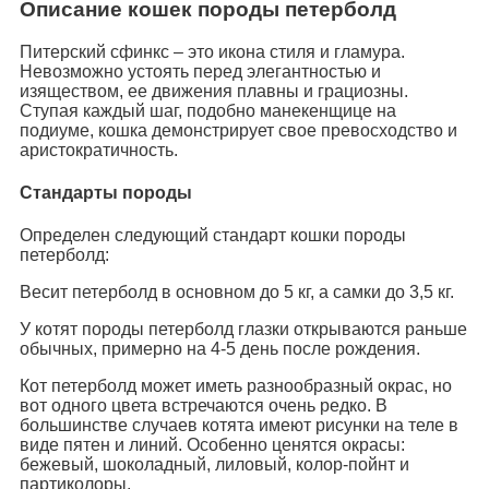
Описание кошек породы петерболд
Питерский сфинкс – это икона стиля и гламура.
Невозможно устоять перед элегантностью и
изяществом, ее движения плавны и грациозны.
Ступая каждый шаг, подобно манекенщице на
подиуме, кошка демонстрирует свое превосходство и
аристократичность.
Стандарты породы
Определен следующий стандарт кошки породы
петерболд:
Весит петерболд в основном до 5 кг, а самки до 3,5 кг.
У котят породы петерболд глазки открываются раньше
обычных, примерно на 4-5 день после рождения.
Кот петерболд может иметь разнообразный окрас, но
вот одного цвета встречаются очень редко. В
большинстве случаев котята имеют рисунки на теле в
виде пятен и линий. Особенно ценятся окрасы:
бежевый, шоколадный, лиловый, колор-пойнт и
партиколоры.