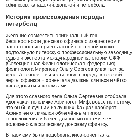
сфинксов: канадский, донской и петерболд.
История происхождения породы
петерболд
Желание совместить оригинальный ген
бесшерстности донского сфинкса с изяществом и
элегантностью ориентальной восточной кошки
подтолкнуло питерскую профессиональную заводчицу,
судью и эксперта международной категории СФФ
(Селекционная Фелинологическая федерация)
фелинолога Миронову Ольгу Сергеевну взяться за
дело. А точнее – вывести новую породу, в которой
черты сфинкса + ориентала должны слиться и чётко
наследоваться потомками.
Для этого славного дела Ольга Сергеевна отобрала
«дончака» по кличке Афиноген Миф, вовсе не потому,
что он был лучшим из лучших. Как раз наоборот:
Афиноген отличался облегчённым типом
телосложения и более длинными ногами, чем
положено классическому донскому сфинксу.
В пару ему была подобрана киса-ориенталка