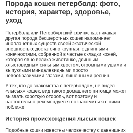
Порода кошек петерболд: фото,
история, характер, здоровье,
уход
Петерболд или Петербургский сфинкс как никакая
другая порода бесшерстных кошек напоминает
инопланетных существ своей экзотической
внешностью: достаточно крупная, с длинными
конечностями, собранной в частые складки кожей,
которая явно велика животинке, длинным
хлыстовидным сильным хвостом, огромными ушами и
выпуклыми миндалевидными просто
невообразимыми глазами, лишёнными ресниц.
У тех, кто до знакомства с петерболдом, не видел
«лысых» кошек, вид такого домашнего питомца может
вызвать короткую оторопь, вот поэтому и
настоятельно рекомендуется познакомиться с ними
поближе!
История происхождения лысых кошек
Подобные кошки известны человечеству с давнишних