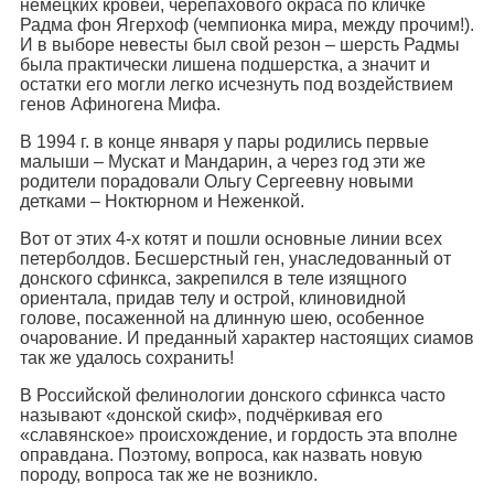
немецких кровей, черепахового окраса по кличке
Радма фон Ягерхоф (чемпионка мира, между прочим!).
И в выборе невесты был свой резон – шерсть Радмы
была практически лишена подшерстка, а значит и
остатки его могли легко исчезнуть под воздействием
генов Афиногена Мифа.
В 1994 г. в конце января у пары родились первые
малыши – Мускат и Мандарин, а через год эти же
родители порадовали Ольгу Сергеевну новыми
детками – Ноктюрном и Неженкой.
Вот от этих 4-х котят и пошли основные линии всех
петерболдов. Бесшерстный ген, унаследованный от
донского сфинкса, закрепился в теле изящного
ориентала, придав телу и острой, клиновидной
голове, посаженной на длинную шею, особенное
очарование. И преданный характер настоящих сиамов
так же удалось сохранить!
В Российской фелинологии донского сфинкса часто
называют «донской скиф», подчёркивая его
«славянское» происхождение, и гордость эта вполне
оправдана. Поэтому, вопроса, как назвать новую
породу, вопроса так же не возникло.