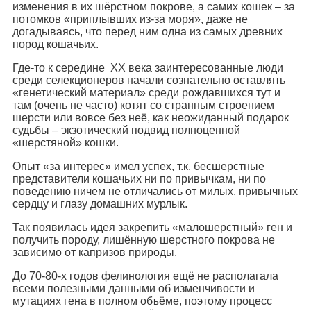
изменения в их шёрстном покрове, а самих кошек – за
потомков «приплывших из-за моря», даже не
догадываясь, что перед ним одна из самых древних
пород кошачьих.
Где-то к середине XX века заинтересованные люди
среди селекционеров начали сознательно оставлять
«генетический материал» среди рождавшихся тут и
там (очень не часто) котят со странным строением
шерсти или вовсе без неё, как неожиданный подарок
судьбы – экзотический подвид полноценной
«шерстяной» кошки.
Опыт «за интерес» имел успех, т.к. бесшерстные
представители кошачьих ни по привычкам, ни по
поведению ничем не отличались от милых, привычных
сердцу и глазу домашних мурлык.
Так появилась идея закрепить «малошерстный» ген и
получить породу, лишённую шерстного покрова не
зависимо от капризов природы.
До 70-80-х годов фелинология ещё не располагала
всеми полезными данными об изменчивости и
мутациях гена в полном объёме, поэтому процесс