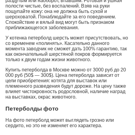
раздутым или наоборот, впавшим. Ротовая и ушная
полости чистые, без воспалений. Взяв на руки
пощупайте кожу: она не должна быть сухой и
шероховатой. Понаблюдайте за его поведением.
Спокойствие и вялый вид могут быть признаком
приближающегося заболевания.
У котенка петерболд шерсть может присутствовать, но
со временем «полинять». Касательно данного
момента заводчик не сможет дать 100% гарантию, так
как окончательный шерстяной покров формируется
только к двум годам жизни животного.
Купить петерболда в Москве можно от 3000 руб до 20
000 руб (50$ — 300$). Цена петерболда зависит от
цели приобретения: котята для выставок или
племенного разведения будут дороже. На цену также
влияет чистокровность родословной, наличие наград
на выставках, окрас животного.
Петерболды фото
На фото петерболд может выглядеть грозно или
сердито, но это не изменяет его характера.