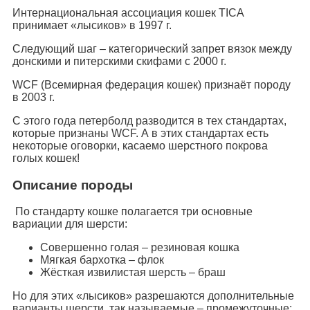
Интернациональная ассоциация кошек TICA
принимает «лысиков» в 1997 г.
Следующий шаг – категорический запрет вязок между
донскими и питерскими скифами с 2000 г.
WCF (Всемирная федерация кошек) признаёт породу
в 2003 г.
С этого года петерболд разводится в тех стандартах,
которые признаны WCF. А в этих стандартах есть
некоторые оговорки, касаемо шерстного покрова
голых кошек!
Описание породы
По стандарту кошке полагается три основные
вариации для шерсти:
Совершенно голая – резиновая кошка
Мягкая бархотка – флок
Жёсткая извилистая шерсть – браш
Но для этих «лысиков» разрешаются дополнительные
варианты шерсти, так называемые – промежуточные: