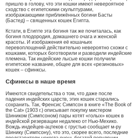
пришло в голову, что эти кошки имеют невероятное
сходство с египетскими скульптурами,
изображающими приближённых богини Басты
(Бастед) – священных кошек Египта.
Кстати, в Египте эта богиня так же почиталась, как
богиня плодородия, домашнего очага и женской
красоты. И изображения её кошачьих
перевоплощений действительно невероятно схожи с
кошками, которых боготворили и разводили индейские
племена. Так индейские лысые кошки получили
египетское название, общее для всех «резиновых»
кошек – сфинксы.
Сфинксы в наше время
Имеются свидетельства о том, что даже после
падения индейских царств, этих кошек старались
сохранить. Так, Френсис Симпсон в книге «The Book of
the Cat» (1903 г.) описывает покупку мистером
Шиником (Симпсоном) пары котят «голых» кошек в
индейской резервации недалеко от Нью-Мехико.
Вождь индейцев-ацтеков с грустью сообщает м-ру
Шинику (Симпсону), что это, скорее всего, последние
представители некогда очень богатой популяции