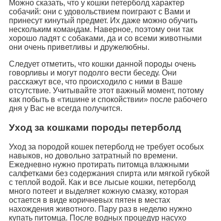
Можно сказать, что у кошки петерболд характер
собачий: они с удовольствием поиграют с Вами и
принесут кинутый предмет. Их даже можно обучить
нескольким командам. Наверное, поэтому они так
хорошо ладят с собаками, да и со всеми животными
они очень приветливы и дружелюбны.
Следует отметить, что кошки данной породы очень
говорливы и могут подолго вести беседу. Они
расскажут все, что происходило с ними в Ваше
отсутствие. Учитывайте этот важный момент, потому
как побыть в «тишине и спокойствии» после рабочего
дня у Вас не всегда получится.
Уход за кошками породы петерболд
Уход за породой кошек петерболд не требует особых
навыков, но довольно затратный по времени.
Ежедневно нужно протирать питомца влажными
салфетками без содержания спирта или мягкой губкой
с теплой водой. Как и все лысые кошки, петерболд
много потеет и выделяет кожную смазку, которая
остается в виде коричневых пятен в местах
нахождения животного. Пару раз в неделю нужно
купать питомца. После водных процедур насухо