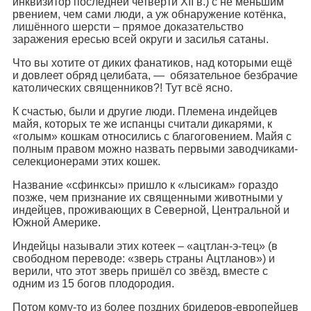
инквизитор последней четверти XII в.) с не меньшим
рвением, чем сами люди, а уж обнаружение котёнка,
лишённого шерсти – прямое доказательство
заражения ересью всей округи и засилья сатаны.
Что вы хотите от диких фанатиков, над которыми ещё
и довлеет обряд целибата, — обязательное безбрачие
католических священников?! Тут всё ясно.
К счастью, были и другие люди. Племена индейцев
майя, которых те же испанцы считали дикарями, к
«голым» кошкам относились с благоговением. Майя с
полным правом можно назвать первыми заводчиками-
селекционерами этих кошек.
Название «сфинксы» пришло к «лысикам» гораздо
позже, чем признание их священными животными у
индейцев, проживающих в Северной, Центральной и
Южной Америке.
Индейцы называли этих котеек – «ацтлан-э-тец» (в
свободном переводе: «зверь страны Ацтланов») и
верили, что этот зверь пришёл со звёзд, вместе с
одним из 15 богов плодородия.
Потом кому-то из более поздних бридеров-европейцев