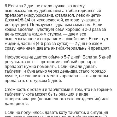
6.Если за 2 дня не стало лучше, ко всему
вышесказанному добавляем антибактериальный
препарат (нифуроксазид, фталазол, левомицетин.
Доза =1/8-1/4 от человеческой, которая указана в
инструкции). Пользуемся здравым смыслом. Если
кошка веселая, чувствует себя хорошо и 2-3 раза за
день сходила жидким стулом, — даем все
вышесказанное и сохраняем спокойствие. Если стул
жидкий, частый (4-6 раз за сутки) — 2 дня не ждем,
сразу начинаем давать антибактериальный препарат.
Нифуроксазид дается обычно 5-7 дней. Если за 5 дней
результата нет — противомикробный препарат
препарат нужно поменять. Если начали давать
таблетки, и буквально через день-два стало гораздо
лучше, не спешите отменять препарат — вы должны
продавать его курсом 5 дней.
Сложность с котами и таблетками в том, что на горькие
таблетки у кота может быть реакция в виде
гиперсаливации (повышенного слюноотделения) или
даже рвоты.
Если не получилось давать коту таблетки, а ситуация