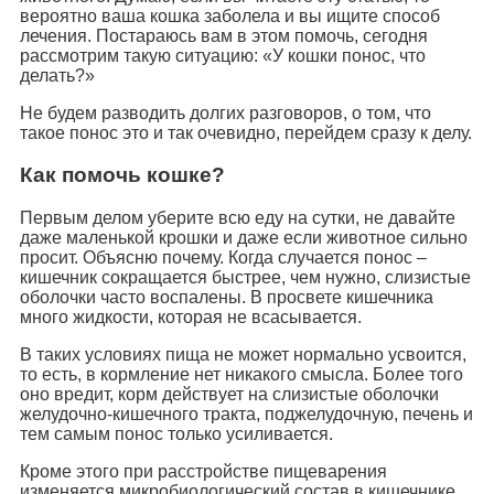
вероятно ваша кошка заболела и вы ищите способ
лечения. Постараюсь вам в этом помочь, сегодня
рассмотрим такую ситуацию: «У кошки понос, что
делать?»
Не будем разводить долгих разговоров, о том, что
такое понос это и так очевидно, перейдем сразу к делу.
Как помочь кошке?
Первым делом уберите всю еду на сутки, не давайте
даже маленькой крошки и даже если животное сильно
просит. Объясню почему. Когда случается понос –
кишечник сокращается быстрее, чем нужно, слизистые
оболочки часто воспалены. В просвете кишечника
много жидкости, которая не всасывается.
В таких условиях пища не может нормально усвоится,
то есть, в кормление нет никакого смысла. Более того
оно вредит, корм действует на слизистые оболочки
желудочно-кишечного тракта, поджелудочную, печень и
тем самым понос только усиливается.
Кроме этого при расстройстве пищеварения
изменяется микробиологический состав в кишечнике,