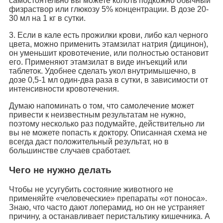
самостоятельно вы можете колоть подкожно обычный
физраствор или глюкозу 5% концентрации. В дозе 20-
30 мл на 1 кг в сутки.
3. Если в кале есть прожилки крови, либо кал черного
цвета, можно применить этамзилат натрия (дицинон),
он уменьшит кровотечение, или полностью остановит
его. Применяют этамзилат в виде инъекций или
таблеток. Удобнее сделать укол внутримышечно, в
дозе 0,5-1 мл один-два раза в сутки, в зависимости от
интенсивности кровотечения.
Думаю напоминать о том, что самолечение может
привести к неизвестным результатам не нужно,
поэтому несколько раз подумайте, действительно ли
вы не можете попасть к доктору. Описанная схема не
всегда даст положительный результат, но в
большинстве случаев сработает.
Чего не нужно делать
Чтобы не усугубить состояние животного не
применяйте «человеческие» препараты «от поноса».
Знаю, что часто дают лоперамид, но он не устраняет
причину, а останавливает перистальтику кишечника. А