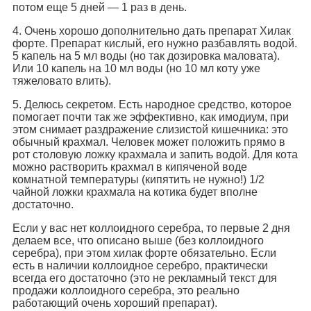
потом еще 5 дней — 1 раз в день.
4. Очень хорошо дополнительно дать препарат Хилак
форте. Препарат кислый, его нужно разбавлять водой.
5 капель на 5 мл воды (но так дозировка маловата).
Или 10 капель на 10 мл воды (но 10 мл коту уже
тяжеловато влить).
5. Делюсь секретом. Есть народное средство, которое
помогает почти так же эффективно, как имодиум, при
этом снимает раздражение слизистой кишечника: это
обычный крахмал. Человек может положить прямо в
рот столовую ложку крахмала и запить водой. Для кота
можно растворить крахмал в кипяченой воде
комнатной температуры (кипятить не нужно!) 1/2
чайной ложки крахмала на котика будет вполне
достаточно.
Если у вас нет коллоидного серебра, то первые 2 дня
делаем все, что описано выше (без коллоидного
серебра), при этом хилак форте обязательно. Если
есть в наличии коллоидное серебро, практически
всегда его достаточно (это не рекламный текст для
продажи коллоидного серебра, это реально
работающий очень хороший препарат).