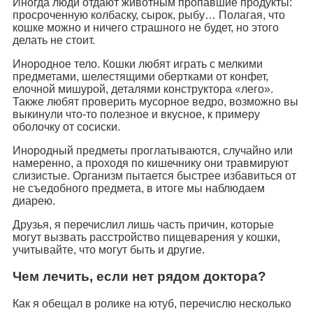
Иногда люди отдают животным пропавшие продукты:
просроченную колбаску, сырок, рыбу… Полагая, что
кошке можно и ничего страшного не будет, но этого
делать не стоит.
Инородное тело. Кошки любят играть с мелкими
предметами, шелестящими обертками от конфет,
елочной мишурой, деталями конструктора «лего».
Также любят проверить мусорное ведро, возможно вы
выкинули что-то полезное и вкусное, к примеру
оболочку от сосиски.
Инородный предметы проглатываются, случайно или
намеренно, а проходя по кишечнику они травмируют
слизистые. Организм пытается быстрее избавиться от
не съедобного предмета, в итоге мы наблюдаем
диарею.
Друзья, я перечислил лишь часть причин, которые
могут вызвать расстройство пищеварения у кошки,
учитывайте, что могут быть и другие.
Чем лечить, если нет рядом доктора?
Как я обещал в ролике на ютуб, перечислю несколько