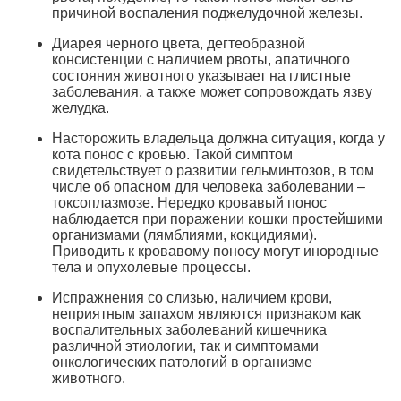
причиной воспаления поджелудочной железы.
Диарея черного цвета, дегтеобразной
консистенции с наличием рвоты, апатичного
состояния животного указывает на глистные
заболевания, а также может сопровождать язву
желудка.
Насторожить владельца должна ситуация, когда у
кота понос с кровью. Такой симптом
свидетельствует о развитии гельминтозов, в том
числе об опасном для человека заболевании –
токсоплазмозе. Нередко кровавый понос
наблюдается при поражении кошки простейшими
организмами (лямблиями, кокцидиями).
Приводить к кровавому поносу могут инородные
тела и опухолевые процессы.
Испражнения со слизью, наличием крови,
неприятным запахом являются признаком как
воспалительных заболеваний кишечника
различной этиологии, так и симптомами
онкологических патологий в организме
животного.