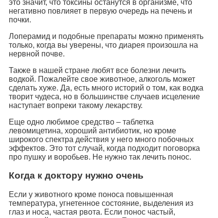
это значит, что токсины останутся в организме, что
негативно повлияет в первую очередь на печень и
почки.
Лоперамид и подобные препараты можно применять
только, когда вы уверены, что диарея произошла на
нервной почве.
Также в нашей стране любят все болезни лечить
водкой. Пожалейте свое животное, алкоголь может
сделать хуже. Да, есть много историй о том, как водка
творит чудеса, но в большинстве случаев исцеление
наступает вопреки такому лекарству.
Еще одно любимое средство – таблетка
левомицетина, хороший антибиотик, но кроме
широкого спектра действия у него много побочных
эффектов. Это тот случай, когда подходит поговорка
про пушку и воробьев. Не нужно так лечить понос.
Когда к доктору нужно очень
Если у животного кроме поноса повышенная
температура, угнетенное состояние, выделения из
глаз и носа, частая рвота. Если понос частый,