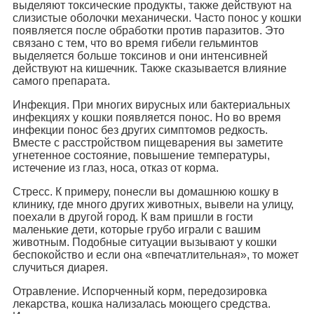
выделяют токсические продукты, также действуют на
слизистые оболочки механически. Часто понос у кошки
появляется после обработки против паразитов. Это
связано с тем, что во время гибели гельминтов
выделяется больше токсинов и они интенсивней
действуют на кишечник. Также сказывается влияние
самого препарата.
Инфекция. При многих вирусных или бактериальных
инфекциях у кошки появляется понос. Но во время
инфекции понос без других симптомов редкость.
Вместе с расстройством пищеварения вы заметите
угнетенное состояние, повышение температуры,
истечение из глаз, носа, отказ от корма.
Стресс. К примеру, понесли вы домашнюю кошку в
клинику, где много других животных, вывели на улицу,
поехали в другой город. К вам пришли в гости
маленькие дети, которые грубо играли с вашим
животным. Подобные ситуации вызывают у кошки
беспокойство и если она «впечатлительная», то может
случиться диарея.
Отравление. Испорченный корм, передозировка
лекарства, кошка нализалась моющего средства.