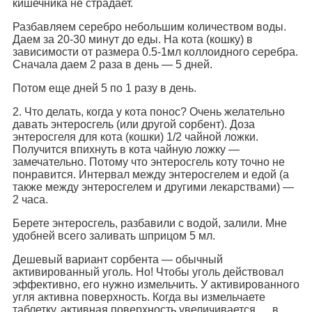
кишечника не страдает.
Разбавляем серебро небольшим количеством воды.
Даем за 20-30 минут до еды. На кота (кошку) в
зависимости от размера 0.5-1мл коллоидного серебра.
Сначала даем 2 раза в день — 5 дней.
Потом еще дней 5 по 1 разу в день.
2. Что делать, когда у кота понос? Очень желательно
давать энтеросгель (или другой сорбент). Доза
энтеросгеля для кота (кошки) 1/2 чайной ложки.
Получится впихнуть в кота чайную ложку —
замечательно. Потому что энтеросгель коту точно не
понравится. Интервал между энтеросгелем и едой (а
также между энтеросгелем и другими лекарствами) —
2 часа.
Берете энтеросгель, разбавили с водой, залили. Мне
удобней всего заливать шприцом 5 мл.
Дешевый вариант сорбента — обычный
активированный уголь. Но! Чтобы уголь действовал
эффективно, его нужно измельчить. У активированного
угля активна поверхность. Когда вы измельчаете
таблетку, активная поверхность увеличивается … в