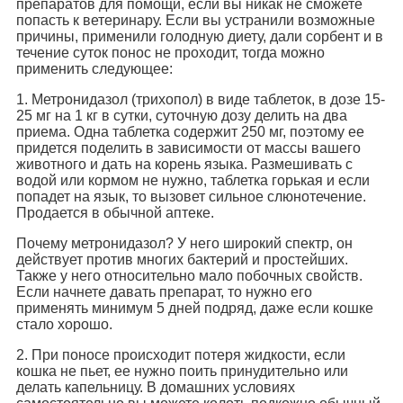
препаратов для помощи, если вы никак не сможете
попасть к ветеринару. Если вы устранили возможные
причины, применили голодную диету, дали сорбент и в
течение суток понос не проходит, тогда можно
применить следующее:
1. Метронидазол (трихопол) в виде таблеток, в дозе 15-
25 мг на 1 кг в сутки, суточную дозу делить на два
приема. Одна таблетка содержит 250 мг, поэтому ее
придется поделить в зависимости от массы вашего
животного и дать на корень языка. Размешивать с
водой или кормом не нужно, таблетка горькая и если
попадет на язык, то вызовет сильное слюнотечение.
Продается в обычной аптеке.
Почему метронидазол? У него широкий спектр, он
действует против многих бактерий и простейших.
Также у него относительно мало побочных свойств.
Если начнете давать препарат, то нужно его
применять минимум 5 дней подряд, даже если кошке
стало хорошо.
2. При поносе происходит потеря жидкости, если
кошка не пьет, ее нужно поить принудительно или
делать капельницу. В домашних условиях