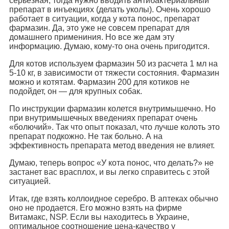
серьезная, тогда нужно вводить антибактериальный
препарат в инъекциях (делать уколы). Очень хорошо
работает в ситуации, когда у кота понос, препарат
фармазин. Да, это уже не совсем препарат для
домашнего примениния. Но все же дам эту
информацию. Думаю, кому-то она очень пригодится.
Для котов используем фармазин 50 из расчета 1 мл на
5-10 кг, в зависимости от тяжести состояния. Фармазин
можно и котятам. Фармазин 200 для котиков не
подойдет, он — для крупных собак.
По инструкции фармазин колется внутримышечно. Но
при внутримышечных введениях препарат очень
«болючий». Так что опыт показал, что лучше колоть это
препарат подкожно. Не так больно. А на
эффективность препарата метод введения не влияет.
Думаю, теперь вопрос «У кота понос, что делать?» не
застанет вас врасплох, и вы легко справитесь с этой
ситуацией.
Итак, где взять коллоидное серебро. В аптеках обычно
оно не продается. Его можно взять на фирме
Витамакс, NSP. Если вы находитесь в Украине,
оптимальное соотношение цена-качество у