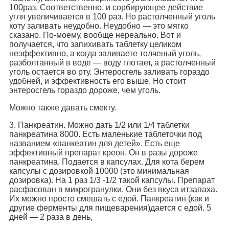
100раз. Соответственно, и сорбирующее действие
угля увеличивается в 100 раз. Но растолченный уголь
коту заливать неудобно. Неудобно — это мягко
сказано. По-моему, вообще нереально. Вот и
получается, что запихивать таблетку целиком
неэффективно, а когда заливаете толченый уголь,
разболтанный в воде — воду глотает, а растолченный
уголь остается во рту. Энтеросгель заливать гораздо
удобней, и эффективность его выше. Но стоит
энтеросгель гораздо дороже, чем уголь.
Можно также давать смекту.
3. Панкреатин. Можно дать 1/2 или 1/4 таблетки
панкреатина 8000. Есть маленькие таблеточки под
названием «панкеатин для детей». Есть еще
эффективный препарат креон. Он в разы дороже
панкреатина. Подается в капсулах. Для кота берем
капсулы с дозировкой 10000 (это минимальная
дозировка). На 1 раз 1/3 -1/2 такой капсулы. Препарат
расфасован в микрогранулки. Они без вкуса итзапаха.
Их можно просто смешать с едой. Панкреатин (как и
другие ферменты для пищеварения)дается с едой. 5
дней — 2 раза в день,