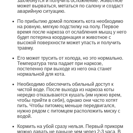
захлебнутся и получить осложнение. Животное
может вырваться, метаться по салону и создаст
аварийную ситуацию.
По прибытию домой положить кота необходимо
на ровную, мягкую подстилку на полу. Первое
время после наркоза от ослабления мышц у него
будет потеряна координация и животное с
высокой поверхности может упасть и получить
травму.
Его может трусить от холода, но это нормально.
Температура тела падает при наркозе,
постепенно при выходе из него она станет
нормальной для кота.
Необходимо обеспечить обильный доступ к
чистой воде. После выхода из наркоза коты
нередко отказываются кушать (им нужно врем,
чтобы прийти в себя), однако они часто хотят
пить. Чтобы питомец меньше передвигался,
нужно рядом с питомцем расположить миску с
водой.
Кормить на убой сразу нельзя. Первый прикорм
можно давать не раньше чем через 2-3 часа. В