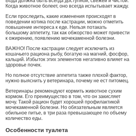
Вода должна быть всегда доступной, свежей и чистой.
Когда животное болеет, оно всегда испытывает жажду.
Если проследить, какие изменения происходят в
поведении котика после кастрации, можно отметить
повышение интереса к еде. Нельзя потакать
большому аппетиту, так как обжорство может привести
к ожирению, появлению мочекаменной болезни.
ВАЖНО! После кастрации следует исключить из
кошачьего рациона рыбу, богатую на магний, фосфор,
кальций. Избыток этих элементов негативно влияет на
здоровье почек.
Но полное отсутствие аппетита также плохой фактор,
нужно выяснить у ветеринара, почему не ест питомец.
Ветеринары рекомендуют кормить животное сухим
кормом. Его преимущество в том, что он закисляет
мочу. Такой рацион будет хорошей профилактикой
мочекаменной болезни. Но обязательным является
обильное питье, в три раза превышающее по объему
количество еды.
Особенности туалета