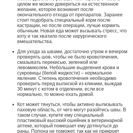
целом же можно довериться на естественное
желание, которое возникнет после
окончательного отхода от препаратов. Заранее
стоит подобрать специальный корм после
кастрации, но после операции, лучше кормить
обычным. Новая еда может вызывать стресс, что
коту и так хватило после хирургического
вмешательства.
Для ухода за швами, достаточно утром и вечером
проверять шов, чтобы не было кровотечения,
смазывать перекисью, зеленкой или
левомиколем. Небольшие выделения крови и
сукровицы (белой жидкости) – нормальное
явление. Степень кровотечения необходимо
проверить перед выпиской из клиники, выждав
30 минут с котом в отделении, если все
нормально, то можно ехать домой.
Кот может тянуться, чтобы активно вылизывать
паховую область, от чего могут разойтись швы. В
таком случае, купите ему специальный
пластиковый высокий ошейник в ветеринарной
аптеке, который помешает ему дотянуться до
раны. Попона не поможет, так как не прикроет