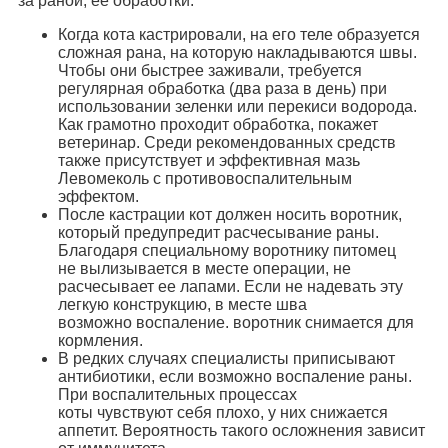
за раной, ее обработки.
Когда кота кастрировали, на его теле образуется
сложная рана, на которую накладываются швы.
Чтобы они быстрее заживали, требуется
регулярная обработка (два раза в день) при
использовании зеленки или перекиси водорода.
Как грамотно проходит обработка, покажет
ветеринар. Среди рекомендованных средств
также присутствует и эффективная мазь
Левомеколь с противовоспалительным
эффектом.
После кастрации кот должен носить воротник,
который предупредит расчесывание раны.
Благодаря специальному воротнику питомец
не вылизывается в месте операции, не
расчесывает ее лапами. Если не надевать эту
легкую конструкцию, в месте шва
возможно воспаление. воротник снимается для
кормления.
В редких случаях специалисты приписывают
антибиотики, если возможно воспаление раны.
При воспалительных процессах
коты чувствуют себя плохо, у них снижается
аппетит. Вероятность такого осложнения зависит