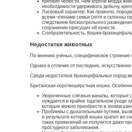
Крепкие челюсти. Чем короче морда живо
необходимости удерживать добычу, креп
Ласковый характер. Как правило, пород
всеми членами семьи (хотя и склонны пр
следствием бесконтрольного разведения
сохранении присущих ей качеств.
Сообразительность. Кошки-брахицефалы 
Недостатки животных
По мнению учёных, специфическое строение 
Однако в отличие от последних, искусствен
Среди недостатков брахицефальных пород мо
Британская короткошёрстная кошка. Особенн
Укороченные слёзные каналы, которые с
нуждается в крайне тщательном уходе 
которые можно приобрести в зоомагазин
Проблемы с дыхательными путями, вызв
в результате которой кошка храпит во 
таких проявлений не получится даже пр
простудного заболевания.