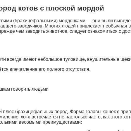
ород котов с плоской мордой
нутыми (брахицефальными) мордочками — они были выведены
вавшего заводчиков. Многих людей привлекает необычная в
режде чем заводить животное, следует ознакомиться с дос
ти всегда имеют небольшое туловище, внушительные щёки
тся впечатление его полного отсутствия.
шкам говорить людьми
 плюс брахицефальных пород. Форма головы кошек с при
иление, хотя встречается не настолько часто, как этого х
колькими весомыми преимуществами: