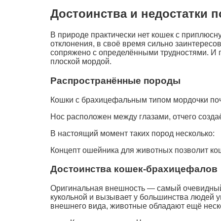
Достоинства и недостатки п
В природе практически нет кошек с приплюс
отклонения, в своё время сильно заинтересо
сопряжено с определёнными трудностями. И п
плоской мордой.
Распространённые породы
Кошки с брахицефальным типом мордочки поч
Нос расположен между глазами, отчего создаё
В настоящий момент таких пород несколько:
Концепт ошейника для животных позволит ко
Достоинства кошек-брахицефалов
Оригинальная внешность — самый очевидный
кукольной и вызывает у большинства людей ум
внешнего вида, животные обладают ещё нес