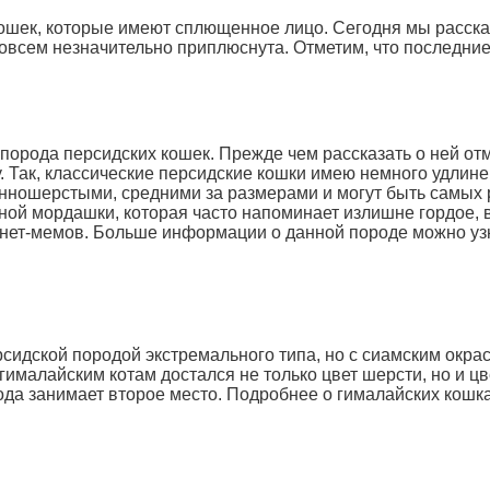
 кошек, которые имеют сплющенное лицо. Сегодня мы расска
совсем незначительно приплюснута. Отметим, что последние
порода персидских кошек. Прежде чем рассказать о ней отм
Так, классические персидские кошки имею немного удлине
инношерстыми, средними за размерами и могут быть самых
нной мордашки, которая часто напоминает излишне гордое,
нет-мемов. Больше информации о данной породе можно узн
рсидской породой экстремального типа, но с сиамским окрас
гималайским котам достался не только цвет шерсти, но и цв
ода занимает второе место. Подробнее о гималайских кошка