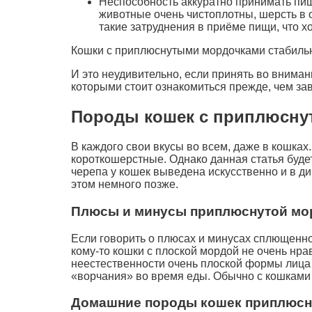
Неспособность аккуратно принимать пищ
животные очень чистоплотны, шерсть в 
такие затруднения в приёме пищи, что х
Кошки с приплюснутыми мордочками стабиль
И это неудивительно, если принять во внима
которыми стоит ознакомиться прежде, чем за
Породы кошек с приплюсну
В каждого свои вкусы во всем, даже в кошках
короткошерстные. Однако данная статья буде
черепа у кошек выведена искусственно и в ди
этом немного позже.
Плюсы и минусы приплюснутой мо
Если говорить о плюсах и минусах сплющенног
кому-то кошки с плоской мордой не очень нрав
неестественности очень плоской формы лица 
«ворчания» во время еды. Обычно с кошками 
Домашние породы кошек приплюсн