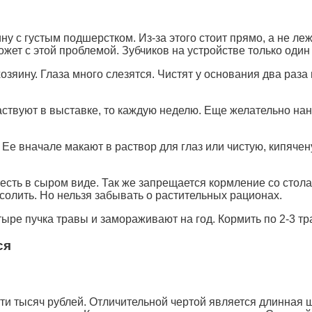
у с густым подшерстком. Из-за этого стоит прямо, а не леж
ет с этой проблемой. Зубчиков на устройстве только один 
озяину. Глаза много слезятся. Чистят у основания два раза
аствуют в выставке, то каждую неделю. Еще желательно нан
Ее вначале макают в раствор для глаз или чистую, кипячен
есть в сыром виде. Так же запрещается кормление со стол
олить. Но нельзя забывать о растительных рационах.
ыре пучка травы и замораживают на год. Кормить по 2-3 тр
ся
ти тысяч рублей. Отличительной чертой является длинная 