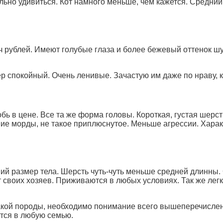
ьно удивиться. Кот намного меньше, чем кажется. Средний 
ч рублей. Имеют голубые глаза и более бежевый оттенок ш
 спокойный. Очень ленивые. Зачастую им даже по нраву, к
бь в цене. Все та же форма головы. Короткая, густая шерст
е морды, не такое приплюснутое. Меньше агрессии. Хара
ий размер тела. Шерсть чуть-чуть меньше средней длинны.
своих хозяев. Приживаются в любых условиях. Так же легк
такой породы, необходимо понимание всего вышеперечисленн
тся в любую семью.