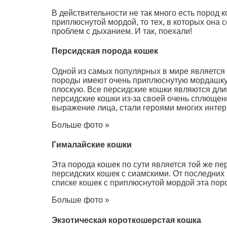
В действительности не так много есть пород
приплюснутой мордой, то тех, в которых она 
проблем с дыханием. И так, поехали!
Персидская порода кошек
Одной из самых популярных в мире является 
породы имеют очень приплюснутую мордашку. 
плоскую. Все персидские кошки являются дл
персидские кошки из-за своей очень сплюще
выражение лица, стали героями многих интер
Больше фото »
Гималайские кошки
Эта порода кошек по сути является той же пе
персидских кошек с сиамскими. От последних 
списке кошек с приплюснутой мордой эта пор
Больше фото »
Экзотическая короткошерстая кошка