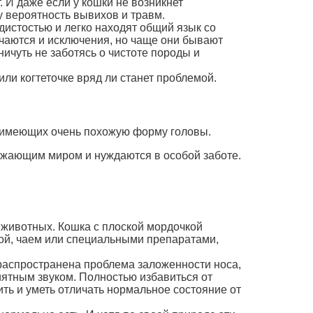
. И даже если у кошки не возникнет
у вероятность вывихов и травм.
истостью и легко находят общий язык со
ечаются и исключения, но чаще они бывают
ичуть не заботясь о чистоте породы и
ли когтеточке вряд ли станет проблемой.
 имеющих очень похожую форму головы.
ужающим миром и нуждаются в особой заботе.
 животных. Кошка с плоской мордочкой
ой, чаем или специальными препаратами,
аспространена проблема заложенности носа,
иятным звуком. Полностью избавиться от
ть и уметь отличать нормальное состояние от