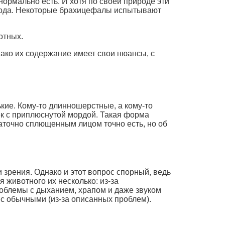
ормально есть. И хотя по своей природе эти
 ухода. Некоторые брахицефалы испытывают
отных.
нако их содержание имеет свои нюансы, с
ькие. Кому-то длинношерстные, а кому-то
ек с приплюснутой мордой. Такая форма
статочно сплющенным лицом точно есть, но об
 зрения. Однако и этот вопрос спорный, ведь
я животного их несколько: из-за
роблемы с дыханием, храпом и даже звуком
 с обычными (из-за описанных проблем).