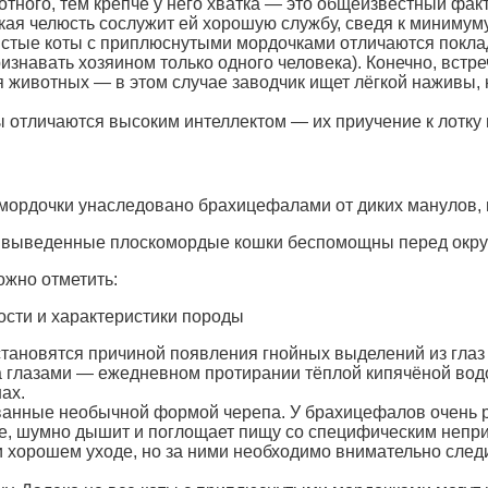
тного, тем крепче у него хватка — это общеизвестный факт
кая челюсть сослужит ей хорошую службу, сведя к минимум
истые коты с приплюснутыми мордочками отличаются поклад
изнавать хозяином только одного человека). Конечно, встр
 животных — в этом случае заводчик ищет лёгкой наживы, н
отличаются высоким интеллектом — их приучение к лотку и
мордочки унаследовано брахицефалами от диких манулов,
но выведенные плоскомордые кошки беспомощны перед окр
жно отметить:
ости и характеристики породы
тановятся причиной появления гнойных выделений из глаз
за глазами — ежедневном протирании тёплой кипячёной вод
ах.
анные необычной формой черепа. У брахицефалов очень р
сне, шумно дышит и поглощает пищу со специфическим непр
и хорошем уходе, но за ними необходимо внимательно следи