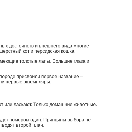
нных достоинств и внешнего вида многие
шерстный кот и персидская кошка.
 Имеющие толстые лапы. Большие глаза и
 породе присвоили первое название –
зли первые экземпляры.
ют или ласкают. Только домашние животные.
 будет номером один. Принципы выбора не
тводят второй план.