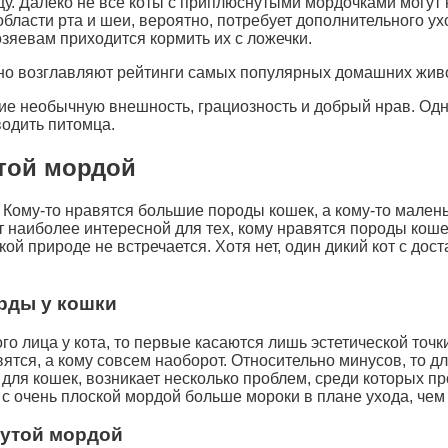
у. Далеко не все коты с приплюснутыми мордочками могут н
области рта и шеи, вероятно, потребует дополнительного
озяевам приходится кормить их с ложечки.
но возглавляют рейтинги самых популярных домашних жив
ние необычную внешность, грациозность и добрый нрав. Од
водить питомца.
той мордой
. Кому-то нравятся большие породы кошек, а кому-то мален
т наиболее интересной для тех, кому нравятся породы кош
кой природе не встречается. Хотя нет, один дикий кот с до
рды у кошки
о лица у кота, то первые касаются лишь эстетической точки
ятся, а кому совсем наоборот. Относительно минусов, то дл
для кошек, возникает несколько проблем, среди которых п
с очень плоской мордой больше мороки в плане ухода, чем
утой мордой