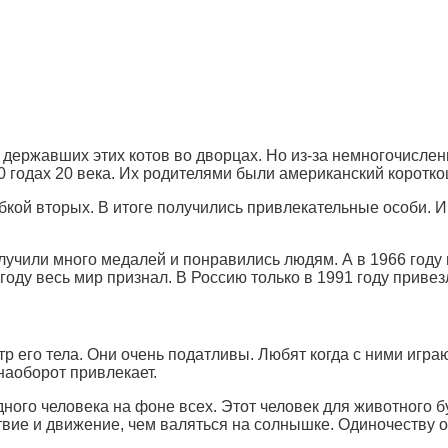
 державших этих котов во дворцах. Но из-за немногочисле
0 годах 20 века. Их родителями были американский коротко
бкой вторых. В итоге получились привлекательные особи.
лучили много медалей и понравились людям. А в 1966 году
году весь мир признал. В Россию только в 1991 году приве
р его тела. Они очень податливы. Любят когда с ними игра
наоборот привлекает.
дного человека на фоне всех. Этот человек для животного
вие и движение, чем валяться на солнышке. Одиночеству о