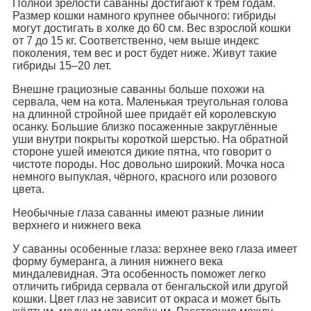
Полной зрелости саванны достигают к трём годам.
Размер кошки намного крупнее обычного: гибриды
могут достигать в холке до 60 см. Вес взрослой кошки
от 7 до 15 кг. Соответственно, чем выше индекс
поколения, тем вес и рост будет ниже. Живут такие
гибриды 15–20 лет.
Внешне грациозные саванны больше похожи на
сервала, чем на кота. Маленькая треугольная голова
на длинной стройной шее придаёт ей королевскую
осанку. Большие близко посаженные закруглённые
уши внутри покрыты короткой шерстью. На обратной
стороне ушей имеются дикие пятна, что говорит о
чистоте породы. Нос довольно широкий. Мочка носа
немного выпуклая, чёрного, красного или розового
цвета.
Необычные глаза саванны имеют разные линии
верхнего и нижнего века
У саванны особенные глаза: верхнее веко глаза имеет
форму бумеранга, а линия нижнего века
миндалевидная. Эта особенность поможет легко
отличить гибрида сервала от бенгальской или другой
кошки. Цвет глаз не зависит от окраса и может быть