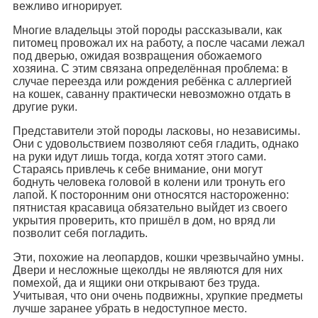
вежливо игнорирует.
Многие владельцы этой породы рассказывали, как
питомец провожал их на работу, а после часами лежал
под дверью, ожидая возвращения обожаемого
хозяина. С этим связана определённая проблема: в
случае переезда или рождения ребёнка с аллергией
на кошек, саванну практически невозможно отдать в
другие руки.
Представители этой породы ласковы, но независимы.
Они с удовольствием позволяют себя гладить, однако
на руки идут лишь тогда, когда хотят этого сами.
Стараясь привлечь к себе внимание, они могут
боднуть человека головой в колени или тронуть его
лапой. К посторонним они относятся настороженно:
пятнистая красавица обязательно выйдет из своего
укрытия проверить, кто пришёл в дом, но вряд ли
позволит себя погладить.
Эти, похожие на леопардов, кошки чрезвычайно умны.
Двери и несложные щеколды не являются для них
помехой, да и ящики они открывают без труда.
Учитывая, что они очень подвижны, хрупкие предметы
лучше заранее убрать в недоступное место.