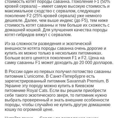
стоимость котят породы саванна. Поколение F1 (50%
кровей сервала) – имеет самую высокую стоимость и
максимальное сходство с сервалом, следующее
поколение F2 (25% кровей сервала) уже немного
дешевле. Далее, чем выше индекс (до F5), тем ниже
стоимость котят саванны и тем больше их схожесть с
домашней кошкой. Для улучшения качества породы
котят-гибридов вяжут с сервалом.
Из-за сложности разведения и экзотической
внешности котята породы саванна очень дорогие и
купить их можно только в нескольких питомниках.
Больше всего ценятся поколения F1 и F2. Цена на
самку саванны F1 может доходить до 20 000 долларов.
В России один из первых получил потомство саванны
питомник L’unicorne. В Санкт-Петербурге есть
зарегистрированный питомник Savannah Premium. В
Украине эту породу можно купить в Киевском
питомнике Royal Cats. Если вы решили приобрести
себе такого экзотического зверя, то питомник нужно
выбрать проверенный и знать внешние особенности
породы, чтобы случайно не купить другую домашнюю
кошку по огромной цене.