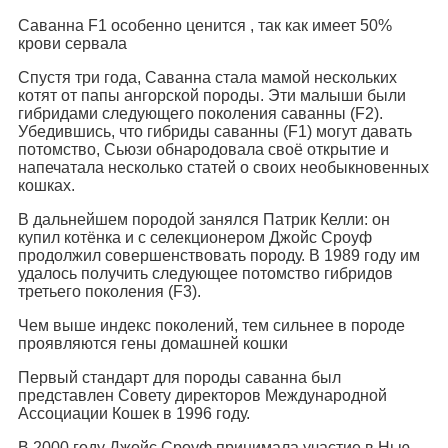
Саванна F1 особенно ценится , так как имеет 50%
крови сервала
Спустя три года, Саванна стала мамой нескольких
котят от папы ангорской породы. Эти малыши были
гибридами следующего поколения саванны (F2).
Убедившись, что гибриды саванны (F1) могут давать
потомство, Сьюзи обнародовала своё открытие и
напечатала несколько статей о своих необыкновенных
кошках.
В дальнейшем породой занялся Патрик Келли: он
купил котёнка и с селекционером Джойс Сроуф
продолжил совершенствовать породу. В 1989 году им
удалось получить следующее потомство гибридов
третьего поколения (F3).
Чем выше индекс поколений, тем сильнее в породе
проявляются гены домашней кошки
Первый стандарт для породы саванна был
представлен Совету директоров Международной
Ассоциации Кошек в 1996 году.
В 2000 году Джойс Сроуф принимала участие в Нью-