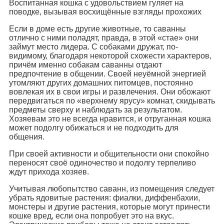
Воспитанная кошка с удовольствием гуляет на
поводке, вызывая восхищённые взгляды прохожих
Если в доме есть другие животные, то саванны
отлично с ними поладят, правда, в этой «стае» они
займут место лидера. С собаками дружат, по-
видимому, благодаря некоторой схожести характеров,
причём именно собакам саванны отдают
предпочтение в общении. Своей неуёмной энергией
утомляют других домашних питомцев, постоянно
вовлекая их в свои игры и развлечения. Они обожают
передвигаться по «верхнему ярусу» комнат, скидывать
предметы сверху и наблюдать за результатом.
Хозяевам это не всегда нравится, и отруганная кошка
может подолгу обижаться и не подходить для
общения.
При своей активности и общительности они спокойно
переносят своё одиночество и подолгу терпеливо
ждут прихода хозяев.
Учитывая любопытство саванн, из помещения следует
убрать ядовитые растения: фиалки, диффенбахии,
монстеры и другие растения, которые могут принести
кошке вред, если она попробует это на вкус.