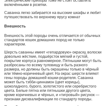
Электрические приборы тоже не стоит оставлять
включёнными в розетки.
Саванна легко забирается на высокие шкафы и любит
путешествовать по верхнему ярусу комнат
Внешность
Внешность этой породы очень отличается от обычных
стандартов кошек домашних пород не только
характером.
Шерсть саванны имеет «гепардовую» окраску, волоски
довольно жёсткие, подшёрсток мягкий и густой,
покрытие корпуса равномерное. Пятнышки могут быть
разбросаны по всему туловищу и быть разного
размера, но должны быть окрашены только в чёрный
или тёмно-коричневый цвет. На окрас шерсти влияют
гены породы домашней кошки-родителя. Саванна
может быть тэбби-циннамон (цвет корицы),
шоколадного, бурого, золотистого или серебристого
цвета. Белые пятна или пятнышки другого цвета,
кроме коричневых и чёрных, и «тигровый» рисунок —
признаки дисквалификации по стандарту породы.