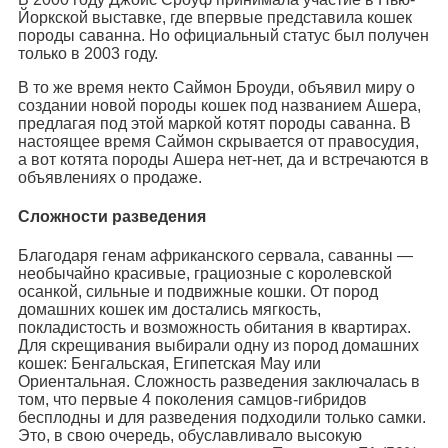
Йоркской выставке, где впервые представила кошек
породы саванна. Но официальный статус был получен
только в 2003 году.
В то же время некто Саймон Броуди, объявил миру о
создании новой породы кошек под названием Ашера,
предлагая под этой маркой котят породы саванна. В
настоящее время Саймон скрывается от правосудия,
а вот котята породы Ашера нет-нет, да и встречаются в
объявлениях о продаже.
Сложности разведения
Благодаря генам африканского сервала, саванны —
необычайно красивые, грациозные с королевской
осанкой, сильные и подвижные кошки. От пород
домашних кошек им достались мягкость,
покладистость и возможность обитания в квартирах.
Для скрещивания выбирали одну из пород домашних
кошек: Бенгальская, Египетская Мау или
Ориентальная. Сложность разведения заключалась в
том, что первые 4 поколения самцов-гибридов
бесплодны и для разведения подходили только самки.
Это, в свою очередь, обуславливало высокую