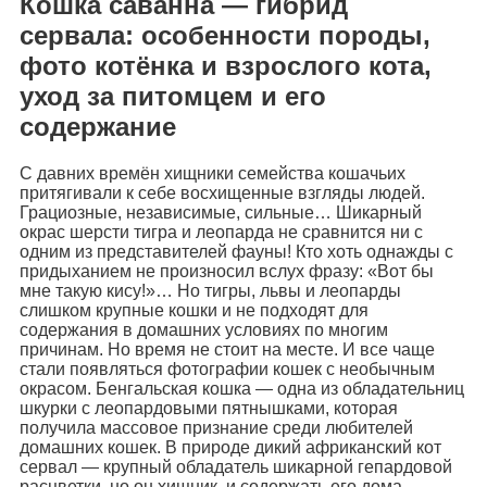
Кошка саванна — гибрид
сервала: особенности породы,
фото котёнка и взрослого кота,
уход за питомцем и его
содержание
С давних времён хищники семейства кошачьих
притягивали к себе восхищенные взгляды людей.
Грациозные, независимые, сильные… Шикарный
окрас шерсти тигра и леопарда не сравнится ни с
одним из представителей фауны! Кто хоть однажды с
придыханием не произносил вслух фразу: «Вот бы
мне такую кису!»… Но тигры, львы и леопарды
слишком крупные кошки и не подходят для
содержания в домашних условиях по многим
причинам. Но время не стоит на месте. И все чаще
стали появляться фотографии кошек с необычным
окрасом. Бенгальская кошка — одна из обладательниц
шкурки с леопардовыми пятнышками, которая
получила массовое признание среди любителей
домашних кошек. В природе дикий африканский кот
сервал — крупный обладатель шикарной гепардовой
расцветки, но он хищник, и содержать его дома