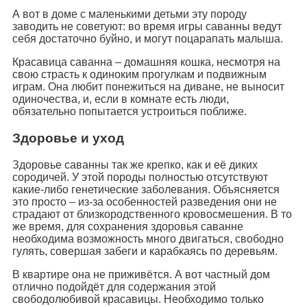
А вот в доме с маленькими детьми эту породу
заводить не советуют: во время игры саванны ведут
себя достаточно буйно, и могут поцарапать малыша.
Красавица саванна – домашняя кошка, несмотря на
свою страсть к одиноким прогулкам и подвижным
играм. Она любит понежиться на диване, не выносит
одиночества, и, если в комнате есть люди,
обязательно попытается устроиться поближе.
Здоровье и уход
Здоровье саванны так же крепко, как и её диких
сородичей. У этой породы полностью отсутствуют
какие-либо генетические заболевания. Объясняется
это просто – из-за особенностей разведения они не
страдают от близкородственного кровосмешения. В то
же время, для сохранения здоровья саванне
необходима возможность много двигаться, свободно
гулять, совершая забеги и карабкаясь по деревьям.
В квартире она не приживётся. А вот частный дом
отлично подойдёт для содержания этой
свободолюбивой красавицы. Необходимо только