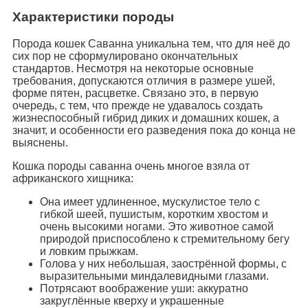
Характеристики породы
Порода кошек Саванна уникальна тем, что для неё до
сих пор не сформулировано окончательных
стандартов. Несмотря на некоторые основные
требования, допускаются отличия в размере ушей,
форме пятен, расцветке. Связано это, в первую
очередь, с тем, что прежде не удавалось создать
жизнеспособный гибрид диких и домашних кошек, а
значит, и особенности его разведения пока до конца не
выяснены.
Кошка породы саванна очень многое взяла от
африканского хищника:
Она имеет удлиненное, мускулистое тело с
гибкой шеей, пушистым, коротким хвостом и
очень высокими ногами. Это животное самой
природой приспособлено к стремительному бегу
и ловким прыжкам.
Голова у них небольшая, заострённой формы, с
выразительными миндалевидными глазами.
Потрясают воображение уши: аккуратно
закруглённые кверху и украшенные