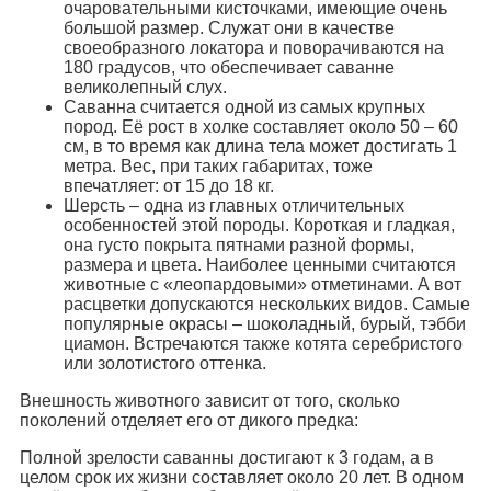
очаровательными кисточками, имеющие очень
большой размер. Служат они в качестве
своеобразного локатора и поворачиваются на
180 градусов, что обеспечивает саванне
великолепный слух.
Саванна считается одной из самых крупных
пород. Её рост в холке составляет около 50 – 60
см, в то время как длина тела может достигать 1
метра. Вес, при таких габаритах, тоже
впечатляет: от 15 до 18 кг.
Шерсть – одна из главных отличительных
особенностей этой породы. Короткая и гладкая,
она густо покрыта пятнами разной формы,
размера и цвета. Наиболее ценными считаются
животные с «леопардовыми» отметинами. А вот
расцветки допускаются нескольких видов. Самые
популярные окрасы – шоколадный, бурый, тэбби
циамон. Встречаются также котята серебристого
или золотистого оттенка.
Внешность животного зависит от того, сколько
поколений отделяет его от дикого предка:
Полной зрелости саванны достигают к 3 годам, а в
целом срок их жизни составляет около 20 лет. В одном