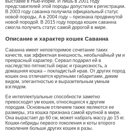
выставке в Нью-Йорке. И лишь в 2001 году
представителей этой породы допустили к регистрации.
В 2003 году саванна получила официальный статус
новой породы. А в 2004 году – признана продвинутой
новой породой. В 2015 году порода кошек саванна
смогла получить статус самой дорогой в мире.
Описание и характер кошек Саванна
Саванна имеет неповторимое сочетание таких
качеств, как эффектная внешность, необычайный ум и
прекрасный характер. Сервал подарил ей в
наследство пятнистый окрас и грациозность, а
домашняя кошка – покладистый нрав. От других пород
кошек она отличается крупными габаритами, диким
видом, элегантностью и выразительным умным
взглядом.
Ее интеллектуальные способности заметно
превосходят ум кошек, относящихся к другим
породам. Основным отличием также являются ее
размеры, эта кошка признана самой крупной в мире.
Она вырастает до 60 см, может набрать массу до 15 кг.
Кошки-гибриды первого поколения и коты второго
поколения больше других кошек в разы.