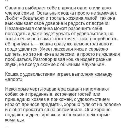
Саванна выбирает себе в друзья одного или двух
членов семьи. Остальных кошка просто не замечает.
Любит «бодаться» и трогать хозяина лапой, так она
высказывает своё доверие и радость от встречи.
Независимая саванна может разрешить себя
погладить и даже будет урчать от удовольствия, но
только если она сама этого хочет, стоит попробовать
её принудить — кошка сразу же демонстративно и
гордо удалится. Умеет ласковая киса и серьёзно
шипеть, но это не из-за агрессии, а просто из желания
пообщаться. Разговорчивая кошка издаёт разные
звуки, не всегда схожие с обычным мяуканьем.
Кошка с удовольствием играет, выполняя команду
«апорт»
Некоторые черты характера саванн напоминают
собак: они преданные, встречают гостей или
пришедших хозяев в прихожей, с удовольствием
играют, принося предметы, хорошо гуляют на поводке
и любят прокатиться на автомобиле. Они хорошо
поддаются дрессировке и выполняют некоторые
команды.