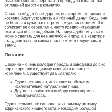
быстрее сменить шерсть: эта процедура избавит вас
от лишней шерсти в комнатах.
Саванна «будет благодарна», если время от времени
хозяева будут устраивать ей «банный день». Воды она
не боится и купается с огромным удовольствием. Это
сближает её с сервалами, часто предпочитающими
охотиться возле водоёмов. На приусадебном участке
можно сделать для неё неглубокий пруд, а в квартире
эта удивительная кошка вполне может оккупировать
ванну.
Питание
Саванна – очень молодая порода, и заводчики до сих
пор не пришли к единому мнению в плане её
кормления. Существует два «лагеря»:
Одни настаивают, что кошке необходима
исключительно натуральная пища.
Другие склоняются к выбору сухих кормов
премиум-класса.
Одно несомненно: саванне, как прямому потомку
африканского хищного кота, необходим большой