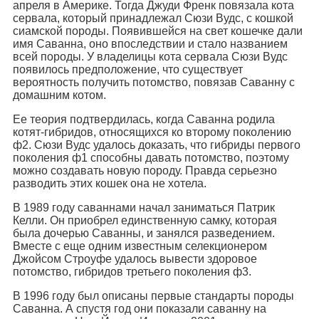
апреля в Америке. Тогда Джуди Френк повязала кота
сервала, который принадлежал Сюзи Вудс, с кошкой
сиамской породы. Появившейся на свет кошечке дали
имя Саванна, оно впоследствии и стало названием
всей породы. У владелицы кота сервала Сюзи Вудс
появилось предположение, что существует
вероятность получить потомство, повязав Саванну с
домашним котом.
Ее теория подтвердилась, когда Саванна родила
котят-гибридов, относящихся ко второму поколению
ф2. Сюзи Вудс удалось доказать, что гибриды первого
поколения ф1 способны давать потомство, поэтому
можно создавать новую породу. Правда серьезно
разводить этих кошек она не хотела.
В 1989 году саваннами начал заниматься Патрик
Келли. Он приобрел единственную самку, которая
была дочерью Саванны, и занялся разведением.
Вместе с еще одним известным селекционером
Джойсом Строуфе удалось вывести здоровое
потомство, гибридов третьего поколения ф3.
В 1996 году был описаны первые стандарты породы
Саванна. А спустя год они показали саванну на