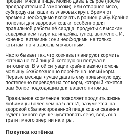
процент мяса в пище. Можно давать сырое (после
предварительной заморозки) или отварное мясо,
субпродукты, каши из злаковых круп. Время от
времени необходимо включать в рацион рыбу. Крайне
полезны для здоровья кошки, особенно для
правильной работы её сердца, продукты с высоким
содержанием таурина: индейка, тунец, цыплёнок. И,
конечно, витамины: они необходимы не только
котятам, но и взрослым животным.
Часто бывает так, что хозяева планируют кормить
котёнка не той пищей, которую он получал в
питомнике. В этой ситуации крайне важно помочь
малышу безболезненно перейти на новый корм.
Первые месяцы лучше давать ему привычную еду,
постепенно переводя на тот корм, который кажется
вам более подходящим для вашего питомца.
Правильное кормление позволяет продлить жизнь
любимицы более чем на 5 лет. И, разумеется, на
здоровой сбалансированной пище кошка саванна
будет намного лучше чувствовать себя, ведь она
тратит много энергии на игры.
Покупка котёнка