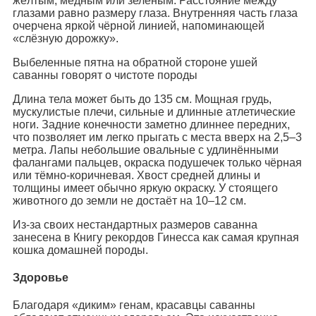
жёлтым, медным или зелёным. Расстояние между
глазами равно размеру глаза. Внутренняя часть глаза
очерчена яркой чёрной линией, напоминающей
«слёзную дорожку».
Выбеленные пятна на обратной стороне ушей
саванны говорят о чистоте породы
Длина тела может быть до 135 см. Мощная грудь,
мускулистые плечи, сильные и длинные атлетические
ноги. Задние конечности заметно длиннее передних,
что позволяет им легко прыгать с места вверх на 2,5–3
метра. Лапы небольшие овальные с удлинёнными
фалангами пальцев, окраска подушечек только чёрная
или тёмно-коричневая. Хвост средней длины и
толщины имеет обычно яркую окраску. У стоящего
животного до земли не достаёт на 10–12 см.
Из-за своих нестандартных размеров саванна
занесена в Книгу рекордов Гинесса как самая крупная
кошка домашней породы.
Здоровье
Благодаря «диким» генам, красавцы саванны