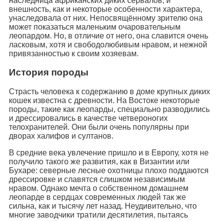
наследница африканских диких сервалов, и
внешность, как и некоторые особенности характера,
унаследовала от них. Непосвящённому зрителю она
может показаться маленьким очаровательным
леопардом. Но, в отличие от него, она славится очень
ласковым, хотя и свободолюбивым нравом, и нежной
привязанностью к своим хозяевам.
История породы
Страсть человека к содержанию в доме крупных диких
кошек известна с древности. На Востоке некоторые
породы, такие как леопарды, специально разводились
и дрессировались в качестве четвероногих
телохранителей. Они были очень популярны при
дворах халифов и султанов.
В средние века увлечение пришло и в Европу, хотя не
получило такого же развития, как в Византии или
Бухаре: северные лесные охотницы плохо поддаются
дрессировке и славятся слишком независимым
нравом. Однако мечта о собственном домашнем
леопарде в сердцах современных людей так же
сильна, как и тысячу лет назад. Неудивительно, что
многие заводчики тратили десятилетия, пытаясь