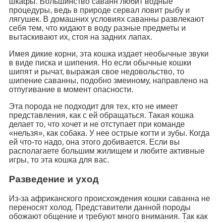
шкафы. Большинство саванн любит водные
процедуры, ведь в природе сервал ловит рыбу и
лягушек. В домашних условиях саванны развлекают
себя тем, что кидают в воду разные предметы и
вытаскивают их, стоя на задних лапах.
Имея дикие корни, эта кошка издает необычные звуки
в виде писка и шипения. Но если обычные кошки
шипят и рычат, выражая свое недовольство, то
шипение саванны, подобно змеиному, направлено на
отпугивание в момент опасности.
Эта порода не подходит для тех, кто не имеет
представления, как с ей обращаться. Такая кошка
делает то, что хочет и не отступает при команде
«нельзя», как собака. У нее острые когти и зубы. Когда
ей что-то надо, она этого добивается. Если вы
располагаете большим жилищем и любите активные
игры, то эта кошка для вас.
Разведение и уход
Из-за африканского происхождения кошки саванна не
переносят холод. Представители данной породы
обожают общение и требуют много внимания. Так как