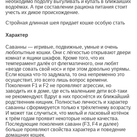
необходимо подолгу выгуливать и купать в ближайших
водоёмах. А при составлении рациона питания стоит
учесть их дикое происхождение.
Стройная длинная шея придает кошке особую стать
Характер
Саванны — игривые, подвижные, умные и очень
любопытные кошки. Они с лёгкостью открывают двери
комнат и ящики шкафов. Кроме того, что их
темперамент далёк от флегматичного, они любят
«везде совать свой нос» и при этом довольно упрямы.
Если кошка что-то задумала, то она непременно это
осуществит, это всего лишь вопрос времени.
Поколения F1 и F2 не проявляют агрессии, но
заводить их в доме, где есть маленькие дети всё-таки
не рекомендуют. Вдруг в них проснётся их ближайший
родственник-хищник. Полностью личность и характер
саванны сформируется только к трёхлетнему возрасту.
И может так случиться, что милый и ласковый котёнок
к трём годам проявит некоторые новые качества.
Последующие поколения саванн (F3, F4 и далее)
больше проявляют свойства характера и поведение
домашних кошек.