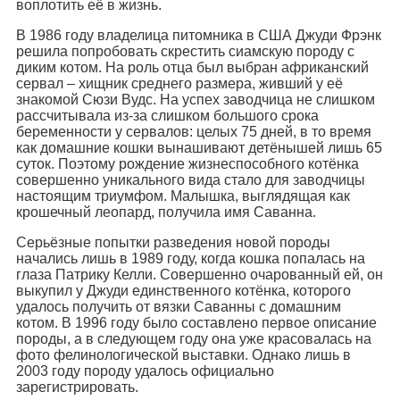
воплотить её в жизнь.
В 1986 году владелица питомника в США Джуди Фрэнк
решила попробовать скрестить сиамскую породу с
диким котом. На роль отца был выбран африканский
сервал – хищник среднего размера, живший у её
знакомой Сюзи Вудс. На успех заводчица не слишком
рассчитывала из-за слишком большого срока
беременности у сервалов: целых 75 дней, в то время
как домашние кошки вынашивают детёнышей лишь 65
суток. Поэтому рождение жизнеспособного котёнка
совершенно уникального вида стало для заводчицы
настоящим триумфом. Малышка, выглядящая как
крошечный леопард, получила имя Саванна.
Серьёзные попытки разведения новой породы
начались лишь в 1989 году, когда кошка попалась на
глаза Патрику Келли. Совершенно очарованный ей, он
выкупил у Джуди единственного котёнка, которого
удалось получить от вязки Саванны с домашним
котом. В 1996 году было составлено первое описание
породы, а в следующем году она уже красовалась на
фото фелинологической выставки. Однако лишь в
2003 году породу удалось официально
зарегистрировать.