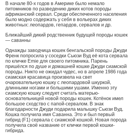
В начале 80-х годов в Америке было немало
питомников по разведению диких котов породы
африканский сервал. Среди обеспеченного населения
было модно содержать у себя в вольерах диких
животных: леопардов, гепардов, сервалов и др.
Ближайший дикий родственник будущей породы кошек
— саванны
Однажды заводчица кошек бенгальской породы Джуди
Френк попросила у соседки Сьюзи Вуд её кота сервала
по кличке Emie для своего питомника. Парень
пришёлся по душе и домашней кошке Джуди сиамской
породы. Никто не ожидал чудес, но в апреле 1986 года
сиамская красавица произвела на свет
очаровательную кошку с леопардовой шкуркой,
длинными ногами и большими ушами. Именно эту
сиамскую кошку следует считать матерью-
основательницей новой породы кошек. Котёнок имел
большое сходство с папой-сервалом. В знак
благодарности Джуди подарила малышку Сьюзи Вуд.
Кошка получила имя Саванна. Это и был первый
гибрид (F1) сервала с сиамской кошкой. Новая порода
получила своё название от клички первой кошки-
гибрида.