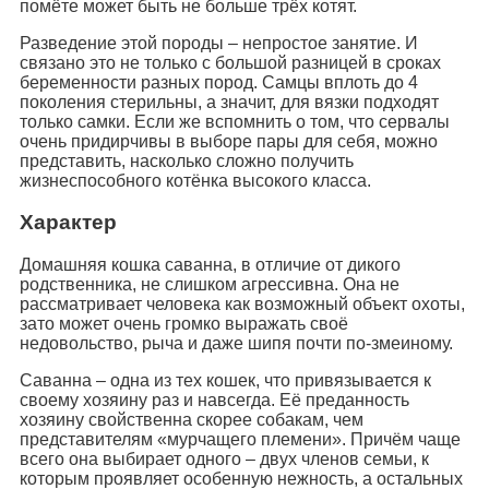
помёте может быть не больше трёх котят.
Разведение этой породы – непростое занятие. И
связано это не только с большой разницей в сроках
беременности разных пород. Самцы вплоть до 4
поколения стерильны, а значит, для вязки подходят
только самки. Если же вспомнить о том, что сервалы
очень придирчивы в выборе пары для себя, можно
представить, насколько сложно получить
жизнеспособного котёнка высокого класса.
Характер
Домашняя кошка саванна, в отличие от дикого
родственника, не слишком агрессивна. Она не
рассматривает человека как возможный объект охоты,
зато может очень громко выражать своё
недовольство, рыча и даже шипя почти по-змеиному.
Саванна – одна из тех кошек, что привязывается к
своему хозяину раз и навсегда. Её преданность
хозяину свойственна скорее собакам, чем
представителям «мурчащего племени». Причём чаще
всего она выбирает одного – двух членов семьи, к
которым проявляет особенную нежность, а остальных