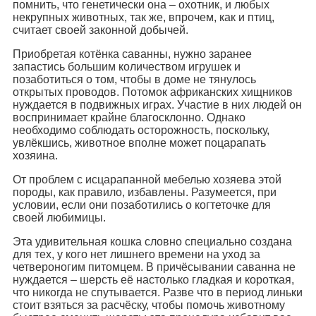
помнить, что генетически она – охотник, и любых
некрупных животных, так же, впрочем, как и птиц,
считает своей законной добычей.
Приобретая котёнка саванны, нужно заранее
запастись большим количеством игрушек и
позаботиться о том, чтобы в доме не тянулось
открытых проводов. Потомок африканских хищников
нуждается в подвижных играх. Участие в них людей он
воспринимает крайне благосклонно. Однако
необходимо соблюдать осторожность, поскольку,
увлёкшись, животное вполне может поцарапать
хозяина.
От проблем с исцарапанной мебелью хозяева этой
породы, как правило, избавлены. Разумеется, при
условии, если они позаботились о когтеточке для
своей любимицы.
Эта удивительная кошка словно специально создана
для тех, у кого нет лишнего времени на уход за
четвероногим питомцем. В причёсывании саванна не
нуждается – шерсть её настолько гладкая и короткая,
что никогда не спутывается. Разве что в период линьки
стоит взяться за расчёску, чтобы помочь животному