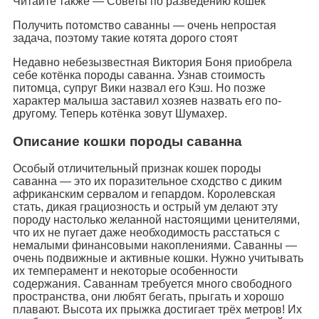
Читайте также — Советы по разведению кошек
Получить потомство саванны — очень непростая
задача, поэтому такие котята дорого стоят
Недавно небезызвестная Виктория Боня приобрела
себе котёнка породы саванна. Узнав стоимость
питомца, супруг Вики назвал его Кэш. Но позже
характер малыша заставил хозяев назвать его по-
другому. Теперь котёнка зовут Шумахер.
Описание кошки породы саванна
Особый отличительный признак кошек породы
саванна — это их поразительное сходство с диким
африканским сервалом и гепардом. Королевская
стать, дикая грациозность и острый ум делают эту
породу настолько желанной настоящими ценителями,
что их не пугает даже необходимость расстаться с
немалыми финансовыми накоплениями. Саванны —
очень подвижные и активные кошки. Нужно учитывать
их темперамент и некоторые особенности
содержания. Саваннам требуется много свободного
пространства, они любят бегать, прыгать и хорошо
плавают. Высота их прыжка достигает трёх метров! Их