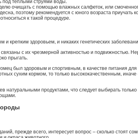
ь под теплыми струями воды.
еделю очищать с помощью влажных салфеток, или смоченного
есна, поэтому рекомендуется с юного возраста приучать кош
относиться к такой процедуре.
 и крепким здоровьем, и никаких генетических заболевани
 связаны с их чрезмерной активностью и подвижностью. Не
око прыгать.
томец был здоровым и спортивным, в качестве питания для
отных сухим кормом, то только высококачественным, иначе
в натуральными продуктами, что следует выбирать только
вощами.
породы
аний, прежде всего, интересует вопрос – сколько стоят со
и и окраса животного.