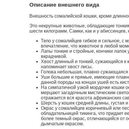
Описание внешнего вида
Внешность сомалийской кошки, кроме длинной
Это некрупные животные, обладающие тонким
шести килограмм. Самки, как и у абиссинцев,
Тело у сомалийцев гибкое и сильное, с 
впечатление, что животное в любой моме
Лапы тонкие и стройные, кончики лапок 
вкрадчивой.
Хвост длинный и тонкий, сужающийся к к
напоминает хвост лисы.
Голова небольшая, плавно сужающаяся к
Уши большие и прямые, имеющие плавну
данной породы на концах ушей есть кист
На симпатичной узкой мордочке кошки 
мерцают загадочным мистическим светом.
отражается вся красота африканских сав
Шерсть у кошек средней длины, густая 
Окрас у сомалийцев коричневый или пес
обладательницей тикинга, что придает е
более темный окрас, отличающийся от 
дымчатым окрасом.