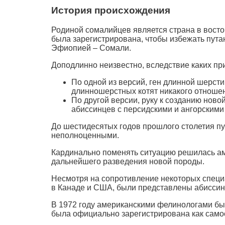
История происхождения
Родиной сомалийцев является страна в восто
была зарегистрирована, чтобы избежать пута
Эфиопией – Сомали.
Доподлинно неизвестно, вследствие каких пр
По одной из версий, ген длинной шерсти
длинношерстных котят никакого отношен
По другой версии, руку к созданию нов
абиссинцев с персидскими и ангорскими
До шестидесятых годов прошлого столетия пу
неполноценными.
Кардинально поменять ситуацию решилась ам
дальнейшего разведения новой породы.
Несмотря на сопротивление некоторых специ
в Канаде и США, были представлены абисси
В 1972 году американскими фелинологами бы
была официально зарегистрирована как само