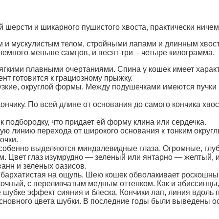
 шерсти и шикарного пушистого хвоста, практически ничем 
 и мускулистым телом, стройными лапами и длинным хвос
 немного меньше самцов, и весят три – четыре килограмма.
мягкими плавными очертаниями. Спина у кошек имеет харак
нт готовится к грациозному прыжку.
узкие, округлой формы. Между подушечками имеются пучки ш
ончику. По всей длине от основания до самого кончика хвос
 подбородку, что придает ей форму клина или сердечка.
ю линию перехода от широкого основания к тонким округл
очки.
особенно выделяются миндалевидные глаза. Огромные, глу
 Цвет глаз изумрудно — зеленый или янтарно — желтый, и 
анн и зеленых оазисов.
и бархатистая на ощупь. Шею кошек обволакивает роскошны
очный, с переливчатым медным оттенком. Как и абиссинцы
е шубке эффект сияния и блеска. Кончики лап, линия вдоль 
основного цвета шубки. В последние годы были выведены 