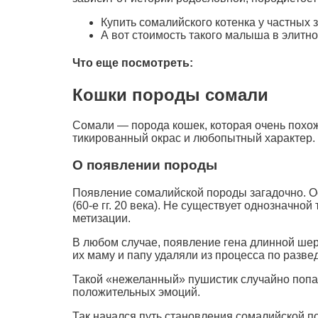
Купить сомалийского котенка у частных 
А вот стоимость такого малыша в элитн
Что еще посмотреть:
Кошки породы сомали
Сомали — порода кошек, которая очень похож
тикированный окрас и любопытный характер.
О появлении породы
Появление сомалийской породы загадочно. О
(60-е гг. 20 века). Не существует однозначно
метизации.
В любом случае, появление гена длинной шер
их маму и папу удаляли из процесса по разв
Такой «нежеланный» пушистик случайно попал
положительных эмоций.
Так начался путь становления сомалийской по