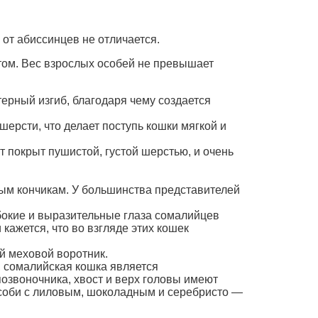
от абиссинцев не отличается.
том. Вес взрослых особей не превышает
терный изгиб, благодаря чему создается
ерсти, что делает поступь кошки мягкой и
т покрыт пушистой, густой шерстью, и очень
ым кончикам. У большинства представителей
бокие и выразительные глаза сомалийцев
кажется, что во взгляде этих кошек
й меховой воротник.
, сомалийская кошка является
позвоночника, хвост и верх головы имеют
особи с лиловым, шоколадным и серебристо —