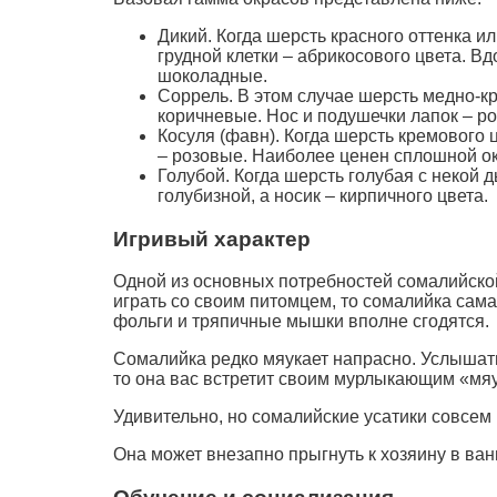
Дикий. Когда шерсть красного оттенка и
грудной клетки – абрикосового цвета. В
шоколадные.
Соррель. В этом случае шерсть медно-кр
коричневые. Нос и подушечки лапок – р
Косуля (фавн). Когда шерсть кремового 
– розовые. Наиболее ценен сплошной ок
Голубой. Когда шерсть голубая с некой
голубизной, а носик – кирпичного цвета.
Игривый характер
Одной из основных потребностей сомалийской
играть со своим питомцем, то сомалийка сама
фольги и тряпичные мышки вполне сгодятся.
Сомалийка редко мяукает напрасно. Услышать 
то она вас встретит своим мурлыкающим «мяу»
Удивительно, но сомалийские усатики совсем 
Она может внезапно прыгнуть к хозяину в ванн