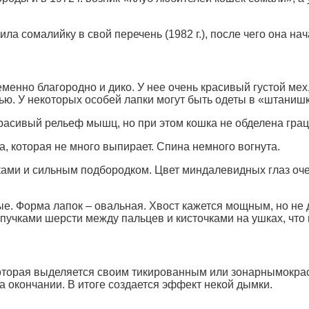
 сомалийку в свой перечень (1982 г.), после чего она на
енно благородно и дико. У нее очень красивый густой мех,
ю. У некоторых особей лапки могут быть одеты в «штанишк
расивый рельеф мышц, но при этом кошка не обделена грац
, которая не много выпирает. Спина немного вогнута.
ами и сильным подбородком. Цвет миндалевидных глаз очен
ные. Форма лапок – овальная. Хвост кажется мощным, но н
 пучками шерсти между пальцев и кисточками на ушках, что
оторая выделяется своим тикированным или зонарнымокрас
а окончании. В итоге создается эффект некой дымки.