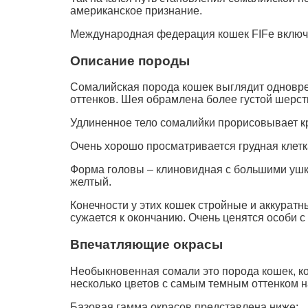
американское признание.
Международная федерация кошек FIFe включила
Описание породы
Сомалийская порода кошек выглядит одноврем
оттенков. Шея обрамлена более густой шерсть
Удлиненное тело сомалийки прорисовывает к
Очень хорошо просматривается грудная клетка
Форма головы – клиновидная с большими ушк
желтый.
Конечности у этих кошек стройные и аккурат
сужается к окончанию. Очень ценятся особи с
Впечатляющие окрасы
Необыкновенная сомали это порода кошек, к
несколько цветов с самым темным оттенком н
Базовая гамма окрасов представлена ниже: