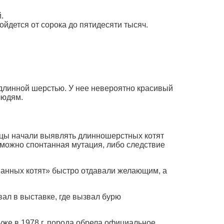
.
йдется от сорока до пятидесяти тысяч.
 длинной шерстью. У нее невероятно красивый
людям.
нцы начали выявлять длинношерстных котят
возможно спонтанная мутация, либо следствие
ванных котят» быстро отдавали желающим, а
ал в выставке, где вызвал бурю
 уже в 1978 г. порода обрела официальное