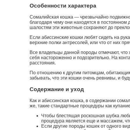
Особенности характера
Сомалийская кошка — чрезвычайно подвижное
благодаря чему они находятся в постоянном 
шалостям эти животные сохраняют до преклон
Если абиссинские кошки любят сидеть на рука
верхние полки антресолей, или что от них пр
Все владельцы данной породы отмечают, что 
себя настороженно и подозрительно. На контак
расстояния.
По отношению к другим питомцам, обитающими
забывать, что эти кошки очень ревнивы, и бу
Содержание и уход
Как и абиссинская кошка, в содержании сома
же, такие стандартные процедуры как купани
Чтобы блестящая роскошная шубка любим
процедура является еще и массажем, что
Если другие породы кошек от одного ви