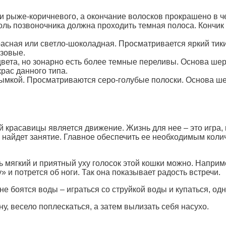
ли рыже-коричневого, а окончание волосков прокрашено в 
доль позвоночника должна проходить темная полоса. Кончик 
асная или светло-шоколадная. Просматривается яркий тикин
озовые.
цвета, но зонарно есть более темные переливы. Основа шер
рас данного типа.
 дымкой. Просматриваются серо-голубые полоски. Основа ше
 красавицы является движение. Жизнь для нее – это игра, 
 найдет занятие. Главное обеспечить ее необходимым колич
мягкий и приятный уху голосок этой кошки можно. Наприме
 и потрется об ноги. Так она показывает радость встречи.
не боятся воды – играться со струйкой воды и купаться, од
у, весело поплескаться, а затем вылизать себя насухо.