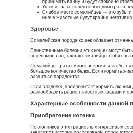
принимать ванну и будут спокойно стоят
Ушки и глаза кошек необходимо раз в н
Слабое место сомалийцев — это зубы и д
иначе животные будут крайне негативно 
Здоровье
Сомалийская порода кошек обладает отменным
Единственные болезни этих кошек могут быть
переломов лап, так как сомалийцы любят выс
Сомалийцы тратят много энергии, и чтобы пи
большое количество белка. Если кормить жив
развиться пародонтоз.
Если владелец предпочитает кормить любимце
разнообразить рацион животных кашами и о
Характерные особенности данной 
Приобретение котенка
Поклонников этих грациозных и красивых созд
зависит от истории родословной, породистост