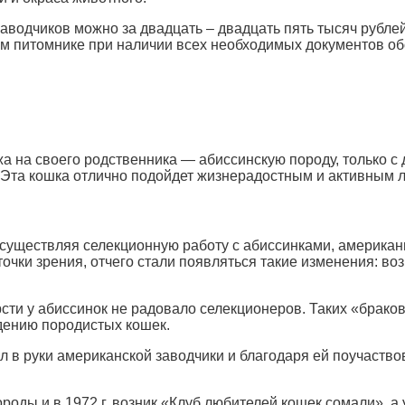
заводчиков можно за двадцать – двадцать пять тысяч рублей
ом питомнике при наличии всех необходимых документов обо
а на своего родственника — абиссинскую породу, только с
 Эта кошка отлично подойдет жизнерадостным и активным 
существляя селекционную работу с абиссинками, америка
й точки зрения, отчего стали появляться такие изменения: 
сти у абиссинок не радовало селекционеров. Таких «брако
едению породистых кошек.
 в руки американской заводчики и благодаря ей поучаствов
роды и в 1972 г. возник «Клуб любителей кошек сомали», а