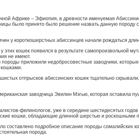
чной Африке – Эфиопия, в древности именуемая Абиссинией
ницы было принято было решение назвать данную породу с
ичин у короткошерстных абиссинцев начали рождаться дли
 у этих кошек появился в результате самопроизвольной му
ия не имеют.
ой породы приложили недобросовестные заводчики, которые
 кошками.
шистых отпрысков абиссинских кошек тщательно скрывали, 
ериканская заводчица Эвелин Мэгью, которая оставила п
алистов-фелинологов, уже в середине шестидесятых годов 
нские кошки, обладающие длинной шерстью и роскошными 
ло составлено подробное описание породы сомалийских кош
стоятельная порода.