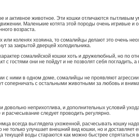
 и активное животное. Эти кошки отличаются пытливым у
движении. Маленькие котята этой породы очень игривые и о
ного возраста.
х или коленях хозяина, то сомалийцы делают это очень нео
ячут за закрытой дверцей холодильника.
характер сомалийской кошки хоть и дружелюбный, но по о
т с гостями они не пойдут и не позволят себя погладить, а
 с ними в одном доме, сомалийцы не проявляют агрессии и
дут соперничать с остальными животными за любовь и вним
ли довольно неприхотлива, и дополнительных условий ухода
е и расчесывание следует проводить регулярно.
ца всегда выглядела ухоженной, расчесывать кошку надо н
 не только улучшает внешний вид кошки, но и доставляет е
да текущей воды стараются как можно быстрее спрятаться 