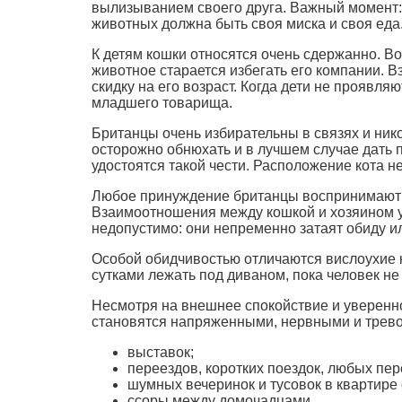
вылизыванием своего друга. Важный момент: 
животных должна быть своя миска и своя еда
К детям кошки относятся очень сдержанно. Во
животное старается избегать его компании. Вз
скидку на его возраст. Когда дети не проявля
младшего товарища.
Британцы очень избирательны в связях и нико
осторожно обнюхать и в лучшем случае дать п
удостоятся такой чести. Расположение кота н
Любое принуждение британцы воспринимают ка
Взаимоотношения между кошкой и хозяином ух
недопустимо: они непременно затаят обиду ил
Особой обидчивостью отличаются вислоухие к
сутками лежать под диваном, пока человек не 
Несмотря на внешнее спокойствие и уверенно
становятся напряженными, нервными и трев
выставок;
переездов, коротких поездок, любых пе
шумных вечеринок и тусовок в квартире
ссоры между домочадцами.