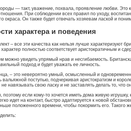
роды — такт, уважение, похвала, проявление любви. Это к
отношения. При соблюдении всех правил по уходу, воспит
го окраса. Он также будет отвечать хозяевам лаской и пони
сти характера и поведения
ект – все эти качества как нельзя лучше характеризуют бри
 характер полностью соответствует аристократичным и сд
м можно увидеть упрямый нрав и несгибаемость. Британс
равильный подход и будет уважать ее личность.
танца, – это невероятно умный, осмысленный и одновреме
ь вальяжной поступью, подчеркивая аристократизм и корол
не навязывать свою ласку и не заставлять делать то, что он
я, поэтому если кому-то хочется иметь дома живую игрушку,
легко идет на контакт, быстро адаптируется к новой обстано
аньше положенного времени, чтобы покормить его. Такого же
делить: