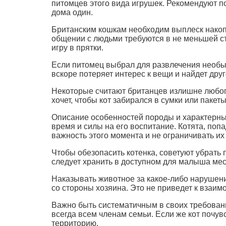
питомцев этого вида игрушек. Рекомендуют п
дома один.
Британским кошкам необходим выплеск накоп
общении с людьми требуются в не меньшей с
игру в прятки.
Если питомец выбрал для развлечения необычн
вскоре потеряет интерес к вещи и найдет дру
Некоторые считают британцев излишне любоп
хочет, чтобы кот забирался в сумки или пакет
Описание особенностей породы и характерных
время и силы на его воспитание. Котята, поп
важность этого момента и не ограничивать и
Чтобы обезопасить котенка, советуют убрать
следует хранить в доступном для малыша мес
Наказывать животное за какое-либо нарушени
со стороны хозяина. Это не приведет к взаи
Важно быть систематичным в своих требовани
всегда всем членам семьи. Если же кот почувс
территорию.