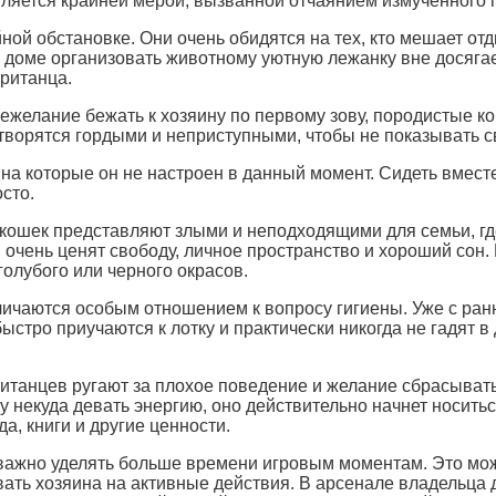
является крайней мерой, вызванной отчаянием измученного 
ой обстановке. Они очень обидятся на тех, кто мешает отд
 в доме организовать животному уютную лежанку вне досяг
ританца.
желание бежать к хозяину по первому зову, породистые кош
итворятся гордыми и неприступными, чтобы не показывать с
, на которые он не настроен в данный момент. Сидеть вместе
сто.
 кошек представляют злыми и неподходящими для семьи, гд
и очень ценят свободу, личное пространство и хороший сон
голубого или черного окрасов.
тличаются особым отношением к вопросу гигиены. Уже с ран
стро приучаются к лотку и практически никогда не гадят в 
ританцев ругают за плохое поведение и желание сбрасывать
некуда девать энергию, оно действительно начнет носиться
а, книги и другие ценности.
важно уделять больше времени игровым моментам. Это можн
ать хозяина на активные действия. В арсенале владельца