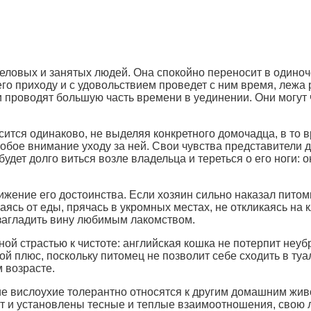
еловых и занятых людей. Она спокойно переносит в одиноче
го приходу и с удовольствием проведет с ним время, лежа р
и проводят большую часть времени в уединении. Они могут 
ится одинаково, не выделяя конкретного домочадца, в то 
обое внимание уходу за ней. Свои чувства представители
дет долго виться возле владельца и тереться о его ноги: он
ижение его достоинства. Если хозяин сильно наказал питомц
ываясь от еды, прячась в укромных местах, не откликаясь на 
 загладить вину любимым лакомством.
ой страстью к чистоте: английская кошка не потерпит неубр
 плюс, поскольку питомец не позволит себе сходить в туал
м возрасте.
 вислоухие толерантно относятся к другим домашним живот
т и установлены тесные и теплые взаимоотношения, свою 