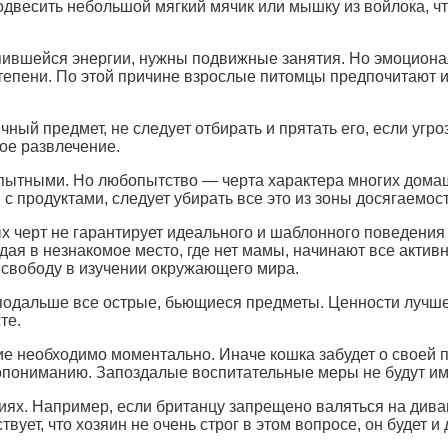
одвесить небольшой мягкий мячик или мышку из войлока, чт
ившейся энергии, нужны подвижные занятия. Но эмоциона
тепени. По этой причине взрослые питомцы предпочитают и
ый предмет, не следует отбирать и прятать его, если угро
гое развлечение.
ытными. Но любопытство — черта характера многих домаш
ы с продуктами, следует убирать все это из зоны досягаемост
 черт не гарантирует идеального и шаблонного поведения 
адая в незнакомое место, где нет мамы, начинают все акти
х свободу в изучении окружающего мира.
 подальше все острые, бьющиеся предметы. Ценности лучш
те.
е необходимо моментально. Иначе кошка забудет о своей 
мопониманию. Запоздалые воспитательные меры не будут им
ях. Например, если британцу запрещено валяться на дива
твует, что хозяин не очень строг в этом вопросе, он будет