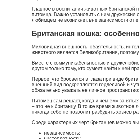
Главное в воспитании животных британской по
питомца. Важно установить с ним дружеские 
любимцем не возникнет, вне зависимости от е
Британская кошка: особенно
Миловидная внешность, обаятельность, интелл
животного является Великобритания, поэтому
Вместе с коммуникабельностью и дружелюбие
другом только тому, кто сумеет найти к ней п
Первое, что бросается в глаза при виде бри
внешний вид подкрепляется горделивой и чут
обязательно уважать ее личное пространство: 
Питомец сам решает, когда и чем ему занятьс
– это не к британцу. В то же время животное 
никогда себе не позволит разбудить хозяев р
Среди характерных черт британцев можно вы
независимость;
чистоплотность;