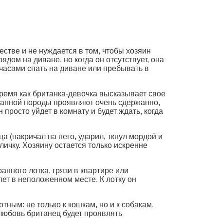
стве и не нуждается в том, чтобы хозяин
ядом на диване, но когда он отсутствует, она
часами спать на диване или пребывать в
время как британка-девочка высказывает свое
 данной породы проявляют очень сдержанно,
 просто уйдет в комнату и будет ждать, когда
а (накричал на него, ударил, ткнул мордой и
кличку. Хозяину остается только искренне
анного лотка, грязи в квартире или
ет в неположенном месте. К лотку он
ным: не только к кошкам, но и к собакам.
любовь британец будет проявлять