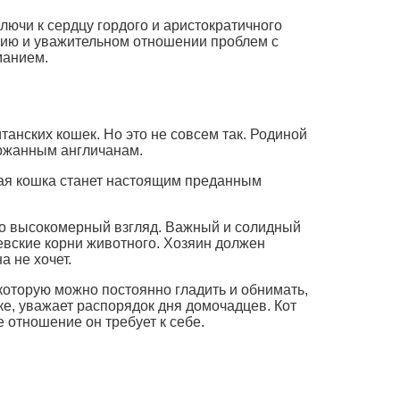
лючи к сердцу гордого и аристократичного
анию и уважительном отношении проблем с
манием.
танских кошек. Но это не совсем так. Родиной
ержанным англичанам.
кая кошка станет настоящим преданным
нно высокомерный взгляд. Важный и солидный
евские корни животного. Хозяин должен
а не хочет.
 которую можно постоянно гладить и обнимать,
вке, уважает распорядок дня домочадцев. Кот
 отношение он требует к себе.