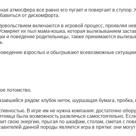
мная атмосфера все равно его пугает и повергает в ступор
збавиться от дискомфорта.
удовольствием включаются в игровой процесс, проявляя не
Усмиряет их пыл мама-кошка, которая вылизыванием застав
 и поведение родительницы, также принимаются вылизывать
ь.
 поведение взрослых и обыгрывают всевозможные ситуации
ое потомство.
завшийся рядом: клубок ниток, шуршащая бумага, пробка, ку
ивностью. В игре им не нужна компания: достаточно обору
питомца была возможность развлечься самостоятельно. Если
ет свою энергию, прыгая по шкафам, столам, сметая с пов
авителей данной породы является игра в прятки: они могут