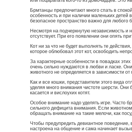
или поцарапать кого-то из домочадцев. Это 
Брмтанцы предпочитают много спать в спокойн
особенность и при наличии маленьких детей
безопасное пространство важно для любого б
Несмотря на подчеркнутую независимость и не
отсутствует. При его появлении они опять пр
Кот ни за что не будет выполнять те действия
которое облюбовал этот кот, освободить непро
За характерные особенности в повадках этих
очень сильно нуждаются в любви и ласке. Он
животного не определяется в зависимости от 
Как и все кошки, представители этого вида о
уделяя много внимания чистоте шерсти. Они бы
касается и вислоухих котят.
Особое внимание надо уделять игре. Часто б
сильного дефицита внимания. Если животному 
обращать внимание на такие мелочи, как посуд
Чтобы предупредить девиантное поведение, 
настроена на общение и сама начинает вызыв