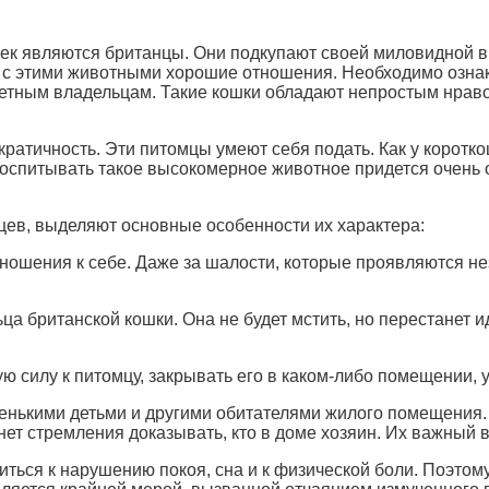
ек являются британцы. Они подкупают своей миловидной в
ь с этими животными хорошие отношения. Необходимо озна
кретным владельцам. Такие кошки обладают непростым нрав
кратичность. Эти питомцы умеют себя подать. Как у коротк
оспитывать такое высокомерное животное придется очень о
ев, выделяют основные особенности их характера:
ношения к себе. Даже за шалости, которые проявляются нез
а британской кошки. Она не будет мстить, но перестанет ид
ю силу к питомцу, закрывать его в каком-либо помещении, у
нькими детьми и другими обитателями жилого помещения. О
ет стремления доказывать, кто в доме хозяин. Их важный в
иться к нарушению покоя, сна и к физической боли. Поэтом