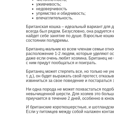
уживчивость;
недоверчивость
упрямство и обидчивость;
впечатлительность.
Британская кошка – идеальный вариант для д
всегда был рядом. Безусловно, она радуется е
найдет себе занятие по душе. Взрослые кошк
состоянии полудремы.
Британец-мальчик ко всем членам семьи относ
расположение 1-2 людям, которые уделяют ос
даже если очень любят хозяина. Британец не бу
с ним придут пообщаться и поиграть.
Британец может стерпеть все, но только не ун
т. д.), он будет выражать свой протест, отказ
извиниться за свое поведение и постараться
Ни одна порода не может похвастаться подобн
невычищенной шерсти. Для хозяев это большой
приучается в течение 2 дней, особенно в юно
И британские короткошерстные, и шотландские
Если у питомцев между собой налажен контак