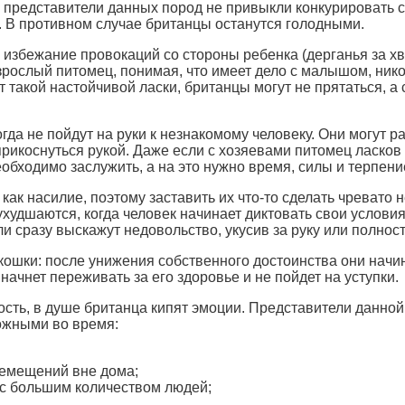
представители данных пород не привыкли конкурировать с 
. В противном случае британцы останутся голодными.
 избежание провокаций со стороны ребенка (дерганья за хв
рослый питомец, понимая, что имеет дело с малышом, никогд
ют такой настойчивой ласки, британцы могут не прятаться, 
гда не пойдут на руки к незнакомому человеку. Они могут 
рикоснуться рукой. Даже если с хозяевами питомец ласков и
еобходимо заслужить, а на это нужно время, силы и терпени
к насилие, поэтому заставить их что-то сделать чревато 
удшаются, когда человек начинает диктовать свои условия
и сразу выскажут недовольство, укусив за руку или полнос
ошки: после унижения собственного достоинства они начи
начнет переживать за его здоровье и не пойдет на уступки.
сть, в душе британца кипят эмоции. Представители данной
ожными во время:
ремещений вне дома;
 с большим количеством людей;