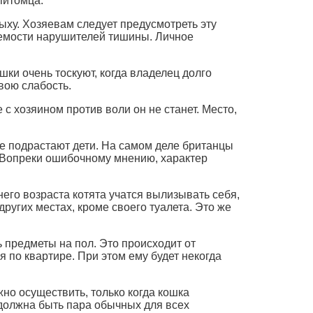
питомца.
ыху. Хозяевам следует предусмотреть эту
аемости нарушителей тишины. Личное
ки очень тоскуют, когда владелец долго
вою слабость.
 с хозяином против воли он не станет. Место,
е подрастают дети. На самом деле британцы
. Вопреки ошибочному мнению, характер
него возраста котята учатся вылизывать себя,
других местах, кроме своего туалета. Это же
 предметы на пол. Это происходит от
 по квартире. При этом ему будет некогда
о осуществить, только когда кошка
 должна быть пара обычных для всех