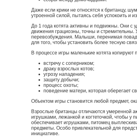
Даже если крики не относятся к британцу, шу
утроенной силой, пытаясь себя успокоить и и
До 1 года котята активны и подвижны. Они с 
движения грациозны, точны и стремительны. 
перевозбуждения. Малыши, перенимая повадки
для того, чтобы установить более тесную связ
В процессе игры маленькие котята копируют
встречу с соперником;
драку взрослых котов;
угрозу нападения;
защиту добычи;
процесс охоты;
поведение матери, которая оберегает св
Объектом игры становится любой предмет, ока
Взрослые британцы отличаются умеренной акт
игрушками, лежанкой и когтеточкой, чтобы у 
обеспечивает игрушками, питомец выплескива
предметы. Особо привлекательной для предст
инициативе.