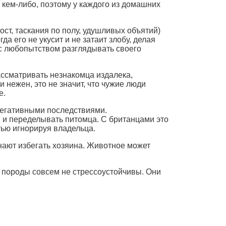
кем-либо, поэтому у каждого из домашних
ост, таскания по полу, удушливых объятий)
а его не укусит и не затаит злобу, делая
а с любопытством разглядывать своего
рассматривать незнакомца издалека,
 нежен, это не значит, что чужие люди
е.
негативными последствиями.
 и переделывать питомца. С британцами это
тью игнорируя владельца.
нают избегать хозяина. Животное может
 породы совсем не стрессоустойчивы. Они