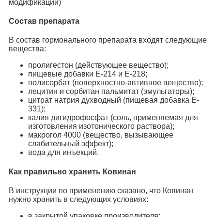
модификации)
Состав препарата
В состав гормонального препарата входят следующие
вещества:
пролигестон (действующее вещество);
пищевые добавки E-214 и E-218;
полисорбат (поверхностно-автивное вещество);
лецитин и сорбитан пальмитат (эмульгаторы);
цитрат натрия духводный (пищевая добавка E-
331);
калия дигидрофосфат (соль, применяемая для
изготовления изотонического раствора);
макрогол 4000 (вещество, вызывающее
слабительный эффект);
вода для инъекций.
Как правильно хранить Ковинан
В инструкции по применению сказано, что Ковинан
нужно хранить в следующих условиях:
в закрытой упаковке производителя;