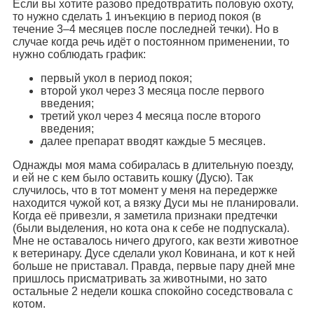
Если вы хотите разово предотвратить половую охоту,
то нужно сделать 1 инъекцию в период покоя (в
течение 3–4 месяцев после последней течки). Но в
случае когда речь идёт о постоянном применении, то
нужно соблюдать график:
первый укол в период покоя;
второй укол через 3 месяца после первого
введения;
третий укол через 4 месяца после второго
введения;
далее препарат вводят каждые 5 месяцев.
Однажды моя мама собиралась в длительную поезду,
и ей не с кем было оставить кошку (Дусю). Так
случилось, что в тот момент у меня на передержке
находится чужой кот, а вязку Дуси мы не планировали.
Когда её привезли, я заметила признаки предтечки
(были выделения, но кота она к себе не подпускала).
Мне не оставалось ничего другого, как везти животное
к ветеринару. Дусе сделали укол Ковинана, и кот к ней
больше не приставал. Правда, первые пару дней мне
пришлось присматривать за животными, но зато
остальные 2 недели кошка спокойно соседствовала с
котом.