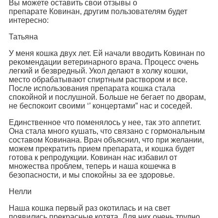
Вы можете оставить свои отзывы о
препарате Ковинан, другим пользователям будет
интересно:
Татьяна
У меня кошка двух лет. Ей начали вводить Ковинан по
рекомендации ветеринарного врача. Процесс очень
легкий и безвредный. Укол делают в холку кошки,
место обрабатывают спиртным раствором и все.
После использования препарата кошка стала
спокойной и послушной. Больше не бегает по дворам,
не беспокоит своими ‘’ концертами” нас и соседей.
Единственное что поменялось у нее, так это аппетит.
Она стала много кушать, что связано с гормональным
составом Ковинана. Врач объяснил, что при желании,
можем прекратить прием препарата, и кошка будет
готова к репродукции. Ковинан нас избавил от
множества проблем, теперь и наша кошечка в
безопасности, и мы спокойны за ее здоровье.
Нелли
Наша кошка первый раз окотилась и на свет
появились прекрасные котята. Для них очень трудно