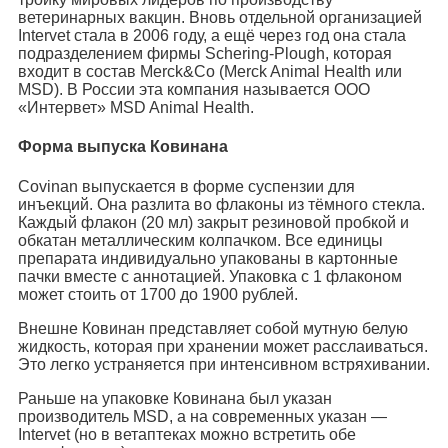
ветеринарных вакцин. Вновь отдельной организацией
Intervet стала в 2006 году, а ещё через год она стала
подразделением фирмы Schering-Plough, которая
входит в состав Merck&Co (Merck Animal Health или
MSD). В России эта компания называется ООО
«Интервет» MSD Animal Health.
Форма выпуска Ковинана
Covinan выпускается в форме суспензии для
инъекций. Она разлита во флаконы из тёмного стекла.
Каждый флакон (20 мл) закрыт резиновой пробкой и
обкатан металлическим колпачком. Все единицы
препарата индивидуально упакованы в картонные
пачки вместе с аннотацией. Упаковка с 1 флаконом
может стоить от 1700 до 1900 рублей.
Внешне Ковинан представляет собой мутную белую
жидкость, которая при хранении может расслаиваться.
Это легко устраняется при интенсивном встряхивании.
Раньше на упаковке Ковинана был указан
производитель MSD, а на современных указан —
Intervet (но в ветаптеках можно встретить обе