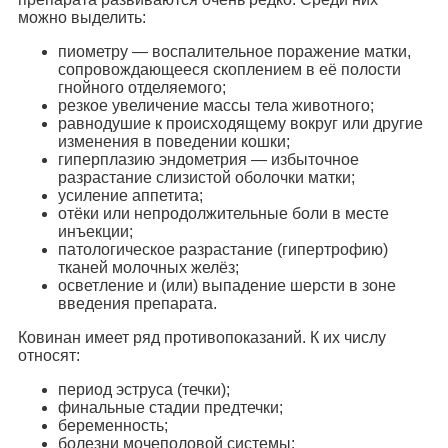
можно выделить:
пиометру — воспалительное поражение матки,
сопровождающееся скоплением в её полости
гнойного отделяемого;
резкое увеличение массы тела животного;
равнодушие к происходящему вокруг или другие
изменения в поведении кошки;
гиперплазию эндометрия — избыточное
разрастание слизистой оболочки матки;
усиление аппетита;
отёки или непродолжительные боли в месте
инъекции;
патологическое разрастание (гипертрофию)
тканей молочных желёз;
осветление и (или) выпадение шерсти в зоне
введения препарата.
Ковинан имеет ряд противопоказаний. К их числу
относят:
период эструса (течки);
финальные стадии предтечки;
беременность;
болезни мочеполовой системы;