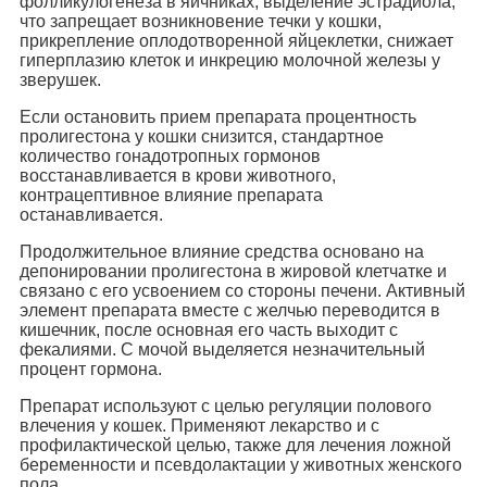
фолликулогенеза в яичниках, выделение эстрадиола,
что запрещает возникновение течки у кошки,
прикрепление оплодотворенной яйцеклетки, снижает
гиперплазию клеток и инкрецию молочной железы у
зверушек.
Если остановить прием препарата процентность
пролигестона у кошки снизится, стандартное
количество гонадотропных гормонов
восстанавливается в крови животного,
контрацептивное влияние препарата
останавливается.
Продолжительное влияние средства основано на
депонировании пролигестона в жировой клетчатке и
связано с его усвоением со стороны печени. Активный
элемент препарата вместе с желчью переводится в
кишечник, после основная его часть выходит с
фекалиями. С мочой выделяется незначительный
процент гормона.
Препарат используют с целью регуляции полового
влечения у кошек. Применяют лекарство и с
профилактической целью, также для лечения ложной
беременности и псевдолактации у животных женского
пола.