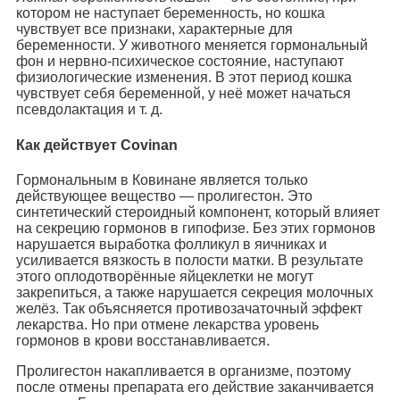
котором не наступает беременность, но кошка
чувствует все признаки, характерные для
беременности. У животного меняется гормональный
фон и нервно-психическое состояние, наступают
физиологические изменения. В этот период кошка
чувствует себя беременной, у неё может начаться
псевдолактация и т. д.
Как действует Covinan
Гормональным в Ковинане является только
действующее вещество — пролигестон. Это
синтетический стероидный компонент, который влияет
на секрецию гормонов в гипофизе. Без этих гормонов
нарушается выработка фолликул в яичниках и
усиливается вязкость в полости матки. В результате
этого оплодотворённые яйцеклетки не могут
закрепиться, а также нарушается секреция молочных
желёз. Так объясняется противозачаточный эффект
лекарства. Но при отмене лекарства уровень
гормонов в крови восстанавливается.
Пролигестон накапливается в организме, поэтому
после отмены препарата его действие заканчивается