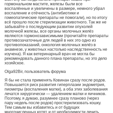
гормональном мастите, железы были все
воспалённые и увеличены в размере, немного убрал
воспаление и отёчность (антибиотики и
гомеопатические препараты не помогали), но по итогу
всё прошло после стерилизации животного. Так же не
забывайте о последующим развитии опухолей
молочной железы, все органы молочных желёз
являются гормонозависимыми (прочитайте препараты
противозачаточные для людей в них это одно из
противопоказаний, онкология молочных желёз в
анамнезе, у животных настолько наследственность не
изучена). Я как ветеринарный врач не могла бы
рекомендовать данного плана препараты, но это дело
хозяйское.
Olga92Bir, пользователь форума
Я бы не стала применять Ковинан сразу после родов.
Повышается риск развития гиперплазии эндометрия,
пиометры (воспаления матки), а оба этих заболевания
лечатся хирургически — удалением матки и яичников.
Поэтому, я думаю, разумнее сразу планово (через
пару недель после родов) простерилизовать кошку.
Тем самым вы избавитесь и от будущих
многочисленных котят, и от необходимости лечить