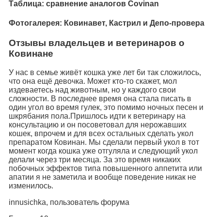
Таблица: сравнение аналогов Covinan
Фотогалерея: Ковинавет, Кастрил и Депо-провера
Отзывы владельцев и ветеринаров о
Ковинане
У нас в семье живёт кошка уже лет 6и так сложилось,
что она ещё девочка. Может кто-то скажет, мол
издеваетесь над животным, но у каждого свои
сложности. В последнее время она стала писать в
один угол во время гулек, это помимо ночных песен и
шкрябания пола.Пришлось идти к ветеринару на
консультацию и он посоветовал для нерожавших
кошек, впрочем и для всех остальных сделать укол
препаратом Ковинан. Мы сделали первый укол в тот
момент когда кошка уже отгуляла и следующий укол
делали через три месяца. За это время никаких
побочных эффектов типа повышенного аппетита или
апатии я не заметила и вообще поведение никак не
изменилось.
innusichka, пользователь форума