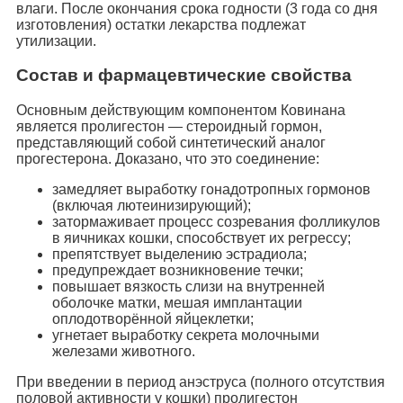
влаги. После окончания срока годности (3 года со дня
изготовления) остатки лекарства подлежат
утилизации.
Состав и фармацевтические свойства
Основным действующим компонентом Ковинана
является пролигестон — стероидный гормон,
представляющий собой синтетический аналог
прогестерона. Доказано, что это соединение:
замедляет выработку гонадотропных гормонов
(включая лютеинизирующий);
затормаживает процесс созревания фолликулов
в яичниках кошки, способствует их регрессу;
препятствует выделению эстрадиола;
предупреждает возникновение течки;
повышает вязкость слизи на внутренней
оболочке матки, мешая имплантации
оплодотворённой яйцеклетки;
угнетает выработку секрета молочными
железами животного.
При введении в период анэструса (полного отсутствия
половой активности у кошки) пролигестон