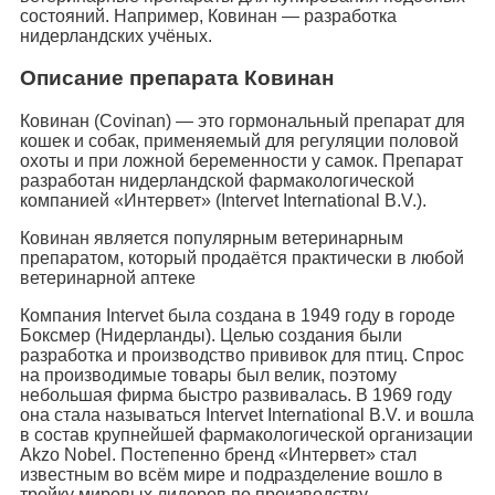
состояний. Например, Ковинан — разработка
нидерландских учёных.
Описание препарата Ковинан
Ковинан (Covinan) — это гормональный препарат для
кошек и собак, применяемый для регуляции половой
охоты и при ложной беременности у самок. Препарат
разработан нидерландской фармакологической
компанией «Интервет» (Intervet International B.V.).
Ковинан является популярным ветеринарным
препаратом, который продаётся практически в любой
ветеринарной аптеке
Компания Intervet была создана в 1949 году в городе
Боксмер (Нидерланды). Целью создания были
разработка и производство прививок для птиц. Спрос
на производимые товары был велик, поэтому
небольшая фирма быстро развивалась. В 1969 году
она стала называться Intervet International B.V. и вошла
в состав крупнейшей фармакологической организации
Akzo Nobel. Постепенно бренд «Интервет» стал
известным во всём мире и подразделение вошло в
тройку мировых лидеров по производству