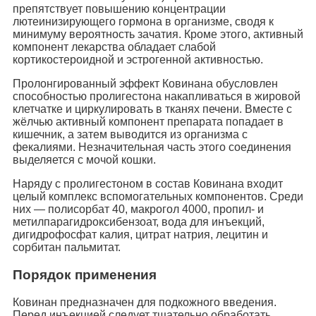
препятствует повышению концентрации
лютеинизирующего гормона в организме, сводя к
минимуму вероятность зачатия. Кроме этого, активный
компонент лекарства обладает слабой
кортикостероидной и эстрогенной активностью.
Пролонгированный эффект Ковинана обусловлен
способностью пролигестона накапливаться в жировой
клетчатке и циркулировать в тканях печени. Вместе с
жёлчью активный компонент препарата попадает в
кишечник, а затем выводится из организма с
фекалиями. Незначительная часть этого соединения
выделяется с мочой кошки.
Наряду с пролигестоном в состав Ковинана входит
целый комплекс вспомогательных компонентов. Среди
них — полисорбат 40, макрогол 4000, пропил- и
метилпарагидроксибензоат, вода для инъекций,
дигидрофосфат калия, цитрат натрия, лецитин и
сорбитан пальмитат.
Порядок применения
Ковинан предназначен для подкожного введения.
Перед инъекцией следует тщательно обработать