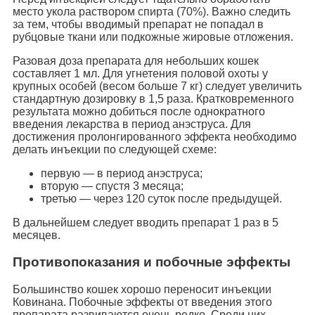
место укола раствором спирта (70%). Важно следить
за тем, чтобы вводимый препарат не попадал в
рубцовые ткани или подкожные жировые отложения.
Разовая доза препарата для небольших кошек
составляет 1 мл. Для угнетения половой охоты у
крупных особей (весом больше 7 кг) следует увеличить
стандартную дозировку в 1,5 раза. Кратковременного
результата можно добиться после однократного
введения лекарства в период анэструса. Для
достижения пролонгированного эффекта необходимо
делать инъекции по следующей схеме:
первую — в период анэструса;
вторую — спустя 3 месяца;
третью — через 120 суток после предыдущей.
В дальнейшем следует вводить препарат 1 раз в 5
месяцев.
Противопоказания и побочные эффекты
Большинство кошек хорошо переносит инъекции
Ковинана. Побочные эффекты от введения этого
препарата развиваются очень редко. Среди них