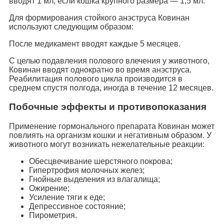
вводят 1 мл, если кошка крупного размера — 1,5 мл.
Для формирования стойкого анэструса Ковинан
используют следующим образом:
После медикамент вводят каждые 5 месяцев.
С целью подавления полового влечения у животного,
Ковинан вводят однократно во время анэструса.
Реабилитация полового цикла производится в
среднем спустя полгода, иногда в течение 12 месяцев.
Побочные эффекты и противопоказания
Применение гормонального препарата Ковинан может
повлиять на организм кошки и негативным образом. У
животного могут возникать нежелательные реакции:
Обесцвечивание шерстяного покрова;
Гипертрофия молочных желез;
Гнойные выделения из влагалища;
Ожирение;
Усиление тяги к еде;
Депрессивное состояние;
Пирометрия.