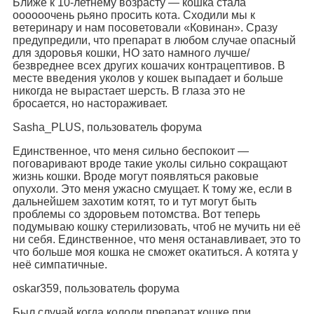
Ближе к 10-летнему возрасту — кошка стала
оооооочень рьяно просить кота. Сходили мы к
ветеринару и нам посоветовали «Ковинан». Сразу
предупредили, что препарат в любом случае опасный
для здоровья кошки, НО зато намного лучше/
безвреднее всех других кошачих контрацептивов. В
месте введения уколов у кошек выпадает и больше
никогда не вырастает шерсть. В глаза это не
бросается, но настораживает.
Sasha_PLUS, пользователь форума
Единственное, что меня сильно беспокоит —
поговаривают вроде такие уколы сильно сокращают
жизнь кошки. Вроде могут появляться раковые
опухоли. Это меня ужасно смущает. К тому же, если в
дальнейшем захотим котят, то и тут могут быть
проблемы со здоровьем потомства. Вот теперь
подумываю кошку стерилизовать, чтоб не мучить ни её
ни себя. Единственное, что меня останавливает, это то
что больше моя кошка не сможет окатиться. А котята у
неё симпатичные.
oskar359, пользователь форума
Был случай когда кололи препарат кошке при