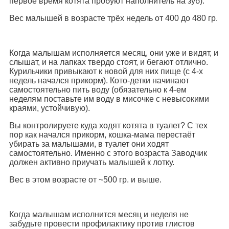
первое время котята пробуют наполнитель на зуб).
Вес малышей в возрасте трёх недель от 400 до 480 гр.
Когда малышам исполняется месяц, они уже и видят, и
слышат, и на лапках твердо стоят, и бегают отлично.
Курильчики привыкают к новой для них пище (с 4-х
недель начался прикорм). Кото-детки начинают
самостоятельно пить воду (обязательно к 4-ем
неделям поставьте им воду в мисочке с невысокими
краями, устойчивую).
Вы контролируете куда ходят котята в туалет? С тех
пор как начался прикорм, кошка-мама перестаёт
убирать за малышами, в туалет они ходят
самостоятельно. Именно с этого возраста Заводчик
должен активно приучать малышей к лотку.
Вес в этом возрасте от ~500 гр. и выше.
Когда малышам исполнится месяц и неделя не
забудьте провести профилактику против глистов