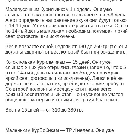
Малипусечным Курильчикам 1 неделя. Они уже
слышат, т.к. слуховой проход открывается на 5-8 день.
А вот определять направление звука они будут только
с 14-16 дня. У них начинают открываться глазки. С 5-го
по 14-тый день малялькам необходим полумрак, яркий
свет, фотовспышки исключены.
Вес в возрасте одной недели от 180 до 260 гр. (т.е. они
должны удвоить тот вес, который был при рождении).
Кото-лялькам Курильчикам — 15 дней. Они уже
слышат. У них уже открылись глазки (напомню, что с 5-
го по 14-тый день малялькам необходим полумрак,
яркий свет, фотовспышки исключены). Лапки ещё не
держат, но встать на них, пройти, котята уже пробуют.
Со второй половины месяца у котят начинается
важный воспитательный этап – они усиленно учатся
общению с матерью и своими сестрами-братьями.
Вес на 15 дней — от 310 до 380 гр.
Маленьким КурБобикам — ТРИ недели. Они уже