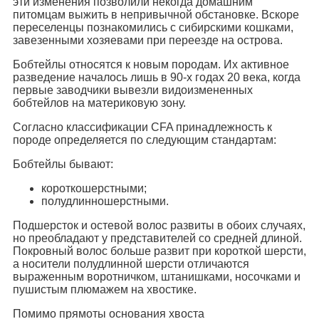
эти изменения позволили некогда домашним
питомцам выжить в непривычной обстановке. Вскоре
переселенцы познакомились с сибирскими кошками,
завезенными хозяевами при переезде на острова.
Бобтейлы относятся к новым породам. Их активное
разведение началось лишь в 90-х годах 20 века, когда
первые заводчики вывезли видоизмененных
бобтейлов на материковую зону.
Согласно классификации CFA принадлежность к
породе определяется по следующим стандартам:
Бобтейлы бывают:
короткошерстными;
полудлинношерстными.
Подшерсток и остевой волос развиты в обоих случаях,
но преобладают у представителей со средней длиной.
Покровный волос больше развит при короткой шерсти,
а носители полудлинной шерсти отличаются
выраженным воротничком, штанишками, носочками и
пушистым плюмажем на хвостике.
Помимо прямоты основания хвоста