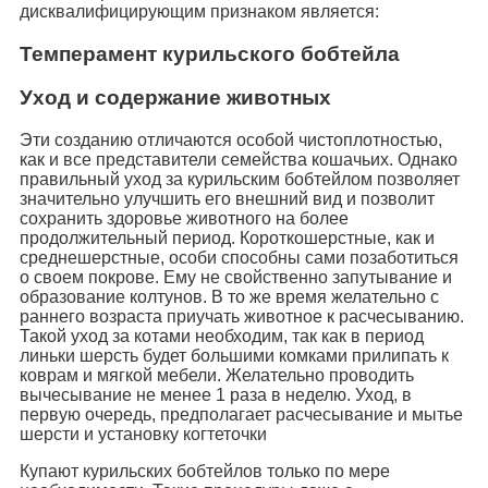
дисквалифицирующим признаком является:
Темперамент курильского бобтейла
Уход и содержание животных
Эти созданию отличаются особой чистоплотностью,
как и все представители семейства кошачьих. Однако
правильный уход за курильским бобтейлом позволяет
значительно улучшить его внешний вид и позволит
сохранить здоровье животного на более
продолжительный период. Короткошерстные, как и
среднешерстные, особи способны сами позаботиться
о своем покрове. Ему не свойственно запутывание и
образование колтунов. В то же время желательно с
раннего возраста приучать животное к расчесыванию.
Такой уход за котами необходим, так как в период
линьки шерсть будет большими комками прилипать к
коврам и мягкой мебели. Желательно проводить
вычесывание не менее 1 раза в неделю. Уход, в
первую очередь, предполагает расчесывание и мытье
шерсти и установку когтеточки
Купают курильских бобтейлов только по мере