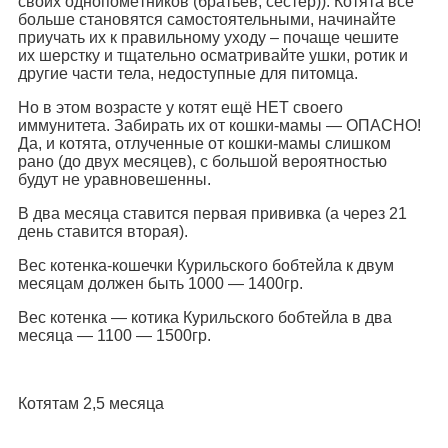
своих однопомётников (братьев, сестер)). Котята все
больше становятся самостоятельными, начинайте
приучать их к правильному уходу – почаще чешите
их шерстку и тщательно осматривайте ушки, ротик и
другие части тела, недоступные для питомца.
Но в этом возрасте у котят ещё НЕТ своего
иммунитета. Забирать их от кошки-мамы — ОПАСНО!
Да, и котята, отлученные от кошки-мамы слишком
рано (до двух месяцев), с большой вероятностью
будут не уравновешенны.
В два месяца ставится первая прививка (а через 21
день ставится вторая).
Вес котенка-кошечки Курильского бобтейла к двум
месяцам должен быть 1000 — 1400гр.
Вес котенка — котика Курильского бобтейла в два
месяца — 1100 — 1500гр.
Котятам 2,5 месяца