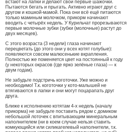
встают на лапки и делают свои первые шажочки.
Пытаются бегать и прыгать. Активно играют друг с
другом и кошкой-мамой. Пока они всё ещё питаются
только маминым молочком, прикорм начинают
вводить с четырёх недель. У Курильчат прорезываются
первые молочные зубки (зубки (молочные) растут до
двух месяцев).
С этого возраста (3 недели) глаза начинают
перецветать (до этого они у всех котят голубые):
появляются совсем малюсенькие вкрапления.
Полностью же поменяется цвет на постоянный к году
(у некоторых окрасов (где ярко зелёные глаза) — к
двум годам).
Не забудьте подстричь коготочки. Уже можно и
необходимо! Т.к. коготочки у кото-малышей не
втягиваются в лапки и они могут поцарапать друг
друга.
Ближе к исполнению котятам 4-х недель (началу
прикорма) не забудьте поставить рядом с домиком
небольшой лоточек с впитывающим минеральным
наполнителем (ни в коем случае нельзя ставить
комкующийся или силикагелевый наполнители, т.к.