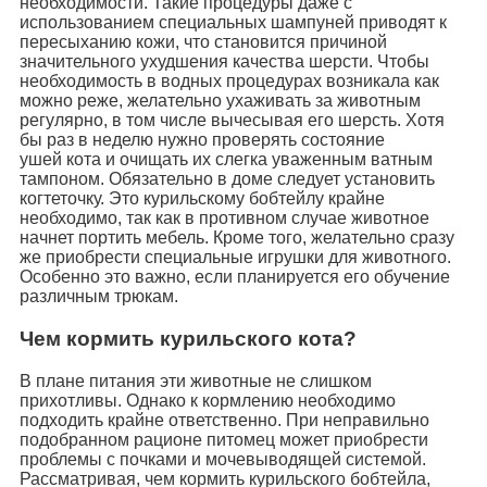
необходимости. Такие процедуры даже с
использованием специальных шампуней приводят к
пересыханию кожи, что становится причиной
значительного ухудшения качества шерсти. Чтобы
необходимость в водных процедурах возникала как
можно реже, желательно ухаживать за животным
регулярно, в том числе вычесывая его шерсть. Хотя
бы раз в неделю нужно проверять состояние
ушей кота и очищать их слегка уваженным ватным
тампоном. Обязательно в доме следует установить
когтеточку. Это курильскому бобтейлу крайне
необходимо, так как в противном случае животное
начнет портить мебель. Кроме того, желательно сразу
же приобрести специальные игрушки для животного.
Особенно это важно, если планируется его обучение
различным трюкам.
Чем кормить курильского кота?
В плане питания эти животные не слишком
прихотливы. Однако к кормлению необходимо
подходить крайне ответственно. При неправильно
подобранном рационе питомец может приобрести
проблемы с почками и мочевыводящей системой.
Рассматривая, чем кормить курильского бобтейла,