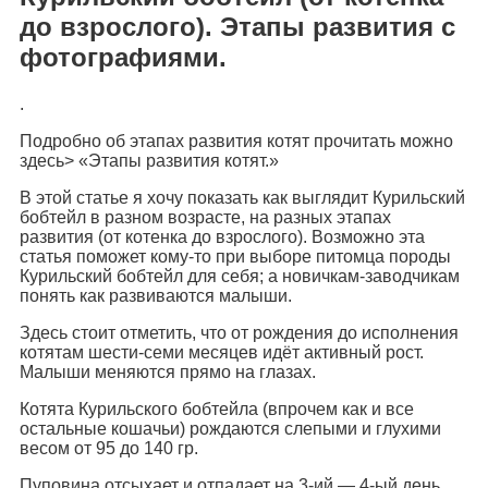
до взрослого). Этапы развития с
фотографиями.
.
Подробно об этапах развития котят прочитать можно
здесь> «Этапы развития котят.»
В этой статье я хочу показать как выглядит Курильский
бобтейл в разном возрасте, на разных этапах
развития (от котенка до взрослого). Возможно эта
статья поможет кому-то при выборе питомца породы
Курильский бобтейл для себя; а новичкам-заводчикам
понять как развиваются малыши.
Здесь стоит отметить, что от рождения до исполнения
котятам шести-семи месяцев идёт активный рост.
Малыши меняются прямо на глазах.
Котята Курильского бобтейла (впрочем как и все
остальные кошачьи) рождаются слепыми и глухими
весом от 95 до 140 гр.
Пуповина отсыхает и отпадает на 3-ий — 4-ый день.