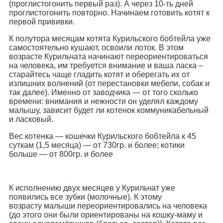
(проглистогонить первый раз). А через 10-ть дней
проглистогонить повторно. Начинаем готовить котят к
первой прививки.
К полутора месяцам котята Курильского бобтейла уже
самостоятельно кушают, освоили лоток. В этом
возрасте Курильчата начинают переориентироваться
на человека, им требуется внимание и ваша ласка –
старайтесь чаще гладить котят и оберегать их от
излишних волнений (от перестановки мебели, собак и
так далее). Именно от заводчика — от того сколько
времени: внимания и нежности он уделял каждому
малышу, зависит будет ли котенок коммуникабельный
и ласковый.
Вес котенка — кошечки Курильского бобтейла к 45
суткам (1,5 месяца) — от 730гр. и более; котики
больше — от 800гр. и более
К исполнению двух месяцев у Курильчат уже
появились все зубки (молочные). К этому
возрасту малыши переориентировались на человека
(до этого они были ориентированы на кошку-маму и