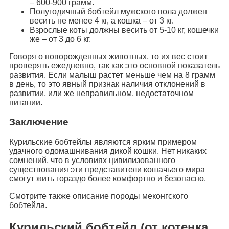
– 600-900 грамм.
Полугодичный бобтейл мужского пола должен
весить не менее 4 кг, а кошка – от 3 кг.
Взрослые коты должны весить от 5-10 кг, кошечки
же – от 3 до 6 кг.
Говоря о новорожденных животных, то их вес стоит
проверять ежедневно, так как это основной показатель
развития. Если малыш растет меньше чем на 8 грамм
в день, то это явный признак наличия отклонений в
развитии, или же неправильном, недостаточном
питании.
Заключение
Курильские бобтейлы являются ярким примером
удачного одомашнивания дикой кошки. Нет никаких
сомнений, что в условиях цивилизованного
существования эти представители кошачьего мира
смогут жить гораздо более комфортно и безопасно.
Смотрите также описание породы меконгского
бобтейла.
Курильский бобтейл (от котенка