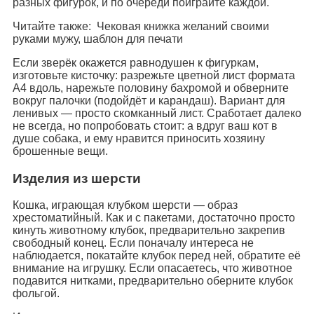
разных фигурок, и по очереди поиграйте каждой.
Читайте также: Чековая книжка желаний своими
руками мужу, шаблон для печати
Если зверёк окажется равнодушен к фигуркам,
изготовьте кисточку: разрежьте цветной лист формата
А4 вдоль, нарежьте половину бахромой и обверните
вокруг палочки (подойдёт и карандаш). Вариант для
ленивых — просто скомканный лист. Сработает далеко
не всегда, но попробовать стоит: а вдруг ваш кот в
душе собака, и ему нравится приносить хозяину
брошенные вещи.
Изделия из шерсти
Кошка, играющая клубком шерсти — образ
хрестоматийный. Как и с пакетами, достаточно просто
кинуть животному клубок, предварительно закрепив
свободный конец. Если поначалу интереса не
наблюдается, покатайте клубок перед ней, обратите её
внимание на игрушку. Если опасаетесь, что животное
подавится нитками, предварительно оберните клубок
фольгой.