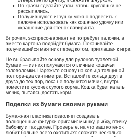
отверстие по центру, и свяжите шнурком.
По краям сделайте узлы, чтобы кругляшки не
рассыпались.
Получившуюся игрушку можно подвесить к
палочке использовать как кошачью удочку или
украшение для стенок лабиринта.
Впрочем, экспресс-вариант не потребует палочки, а
вместо картона подойдёт бумага. Покачивайте
получившийся маятник перед котом, приглашая к игре.
Не выбрасывайте основу для рулонов туалетной
бумаги — из них получаются отличные кошачьи
головоломки. Нарежьте основу на кольца толщиной
полтора-два сантиметра. Вставляйте кольца друг в
друга до тех пор, пока не получится мячик, внутрь
поместите кусочек сухого корма. Кошка будет катать
мячик, пытаясь достать корм.
Поделки из бумаги своими руками
Бумажная пластика позволяет создавать
полноценные фигурки оригами: мышку, рыбку, птичку,
бабочку и так далее. Проверьте, на что ваш котёнок
любит больше всего охотиться: сложите несколько