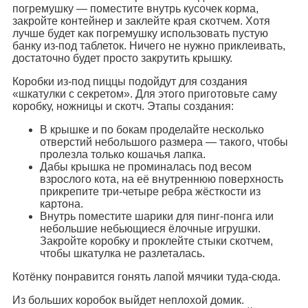
погремушку — поместите внутрь кусочек корма,
закройте контейнер и заклейте края скотчем. Хотя
лучше будет как погремушку использовать пустую
банку из-под таблеток. Ничего не нужно приклеивать,
достаточно будет просто закрутить крышку.
Коробки из-под пиццы подойдут для создания
«шкатулки с секретом». Для этого приготовьте саму
коробку, ножницы и скотч. Этапы создания:
В крышке и по бокам проделайте несколько
отверстий небольшого размера — такого, чтобы
пролезла только кошачья лапка.
Дабы крышка не проминалась под весом
взрослого кота, на её внутреннюю поверхность
прикрепите три-четыре ребра жёсткости из
картона.
Внутрь поместите шарики для пинг-понга или
небольшие небьющиеся ёлочные игрушки.
Закройте коробку и проклейте стыки скотчем,
чтобы шкатулка не разлеталась.
Котёнку понравится гонять лапой мячики туда-сюда.
Из больших коробок выйдет неплохой домик.