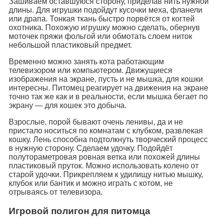
Зашиваем оставшуюся сторону, приделав нить нужной
длины. Для игрушки подойдут кусочки меха, фланели
или драпа. Тонкая ткань быстро порвётся от когтей
охотника. Похожую игрушку можно сделать, обернув
моточек пряжи фольгой или обмотать слоем ниток
небольшой пластиковый предмет.
Временно можно занять кота работающим
телевизором или компьютером. Движущиеся
изображения на экране, пусть и не мышка, для кошки
интересны. Питомец реагирует на движения на экране
точно так же как и в реальности, если мышка бегает по
экрану — для кошек это добыча.
Взрослые, порой бывают очень ленивы, да и не
пристало носиться по комнатам с клубком, развлекая
кошку. Лень способна подтолкнуть творческий процесс
в нужную сторону. Сделаем удочку. Подойдёт
полутораметровая ровная ветка или похожей длины
пластиковый пруток. Можно использовать колено от
старой удочки. Прикрепляем к удилищу нитью мышку,
клубок или бантик и можно играть с котом, не
отрываясь от телевизора.
Игровой полигон для питомца