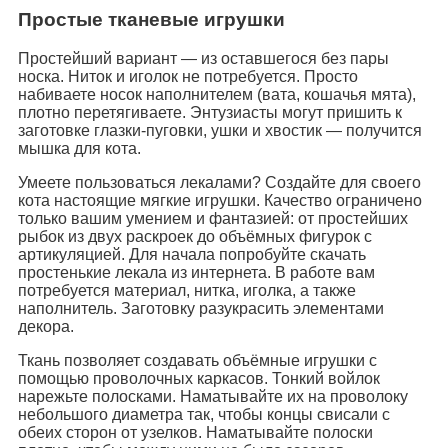
Простые тканевые игрушки
Простейший вариант — из оставшегося без пары
носка. Ниток и иголок не потребуется. Просто
набиваете носок наполнителем (вата, кошачья мята),
плотно перетягиваете. Энтузиасты могут пришить к
заготовке глазки-пуговки, ушки и хвостик — получится
мышка для кота.
Умеете пользоваться лекалами? Создайте для своего
кота настоящие мягкие игрушки. Качество ограничено
только вашим умением и фантазией: от простейших
рыбок из двух раскроек до объёмных фигурок с
артикуляцией. Для начала попробуйте скачать
простенькие лекала из интернета. В работе вам
потребуется материал, нитка, иголка, а также
наполнитель. Заготовку разукрасить элементами
декора.
Ткань позволяет создавать объёмные игрушки с
помощью проволочных каркасов. Тонкий войлок
нарежьте полосками. Наматывайте их на проволоку
небольшого диаметра так, чтобы концы свисали с
обеих сторон от узелков. Наматывайте полоски