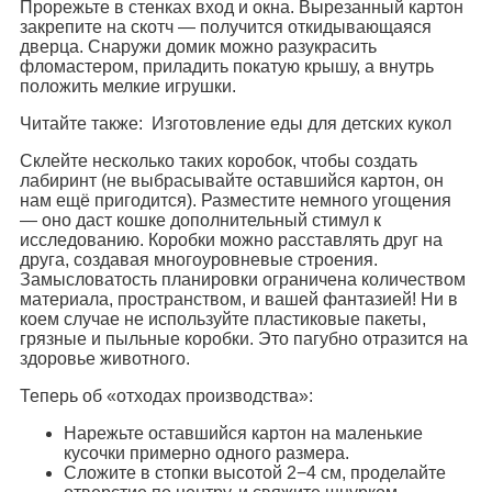
Прорежьте в стенках вход и окна. Вырезанный картон
закрепите на скотч — получится откидывающаяся
дверца. Снаружи домик можно разукрасить
фломастером, приладить покатую крышу, а внутрь
положить мелкие игрушки.
Читайте также: Изготовление еды для детских кукол
Склейте несколько таких коробок, чтобы создать
лабиринт (не выбрасывайте оставшийся картон, он
нам ещё пригодится). Разместите немного угощения
— оно даст кошке дополнительный стимул к
исследованию. Коробки можно расставлять друг на
друга, создавая многоуровневые строения.
Замысловатость планировки ограничена количеством
материала, пространством, и вашей фантазией! Ни в
коем случае не используйте пластиковые пакеты,
грязные и пыльные коробки. Это пагубно отразится на
здоровье животного.
Теперь об «отходах производства»:
Нарежьте оставшийся картон на маленькие
кусочки примерно одного размера.
Сложите в стопки высотой 2−4 см, проделайте