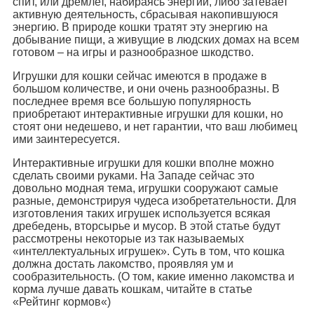
спит, или дремлет, набираясь энергии, либо затевает
активную деятельность, сбрасывая накопившуюся
энергию. В природе кошки тратят эту энергию на
добывание пищи, а живущие в людских домах на всем
готовом – на игры и разнообразное шкодство.
Игрушки для кошки сейчас имеются в продаже в
большом количестве, и они очень разнообразны. В
последнее время все большую популярность
приобретают интерактивные игрушки для кошки, но
стоят они недешево, и нет гарантии, что ваш любимец
ими заинтересуется.
Интерактивные игрушки для кошки вполне можно
сделать своими руками. На Западе сейчас это
довольно модная тема, игрушки сооружают самые
разные, демонстрируя чудеса изобретательности. Для
изготовления таких игрушек используется всякая
дребедень, вторсырье и мусор. В этой статье будут
рассмотрены некоторые из так называемых
«интеллектуальных игрушек». Суть в том, что кошка
должна достать лакомство, проявляя ум и
сообразительность. (О том, какие именно лакомства и
корма лучше давать кошкам, читайте в статье
«Рейтинг кормов«)