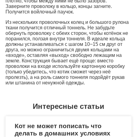
плотно, чтобы между ними не было зазоров.
Заверните проволоку в кольцо, концы загните.
Получится войлочный паучок.
Из нескольких проволочных колец и большого рулона
ткани получится отличный тоннель. Не забудьте
обернуть проволоку с обеих сторон, чтобы котёнок не
поранился, ползая внутри тоннеля. В идеале кольца
должны устанавливаться с шагом 10−15 см друг от
друга, но можно ограничиться двумя кольцами на
«входе», оставляя «выход» свободно лежащим на
земле. Конструкция бывает ещё проще: вместо
проволоки на входе используйте картонную коробку
(только убедитесь, что котик сможет через неё
пролезть), а на роль самого тоннеля подойдёт рукав
или штанина от ненужной одежды.
Интересные статьи
Кот не может пописать что
делать в домашних условиях