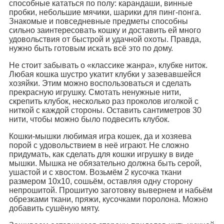
способные кататься по полу: карандаши, винные
пробки, небольшие мячики, шарики для пинг-понга.
Знакомые и повседневные предметы способны
сильно заинтересовать кошку и доставить ей много
удовольствия от быстрой и удачной охоты. Правда,
нужно быть готовым искать всё это по дому.
Не стоит забывать о «классике жанра», клубке ниток.
Любая кошка шустро укатит клубки у зазевавшейся
хозяйки. Этим можно воспользоваться и сделать
прекрасную игрушку. Смотать ненужные нити,
скрепить клубок, несколько раз проколов иголкой с
ниткой с каждой стороны. Оставить сантиметров 30
нити, чтобы можно было подвесить клубок.
Кошки-мышки любимая игра кошек, да и хозяева
порой с удовольствием в неё играют. Не сложно
придумать, как сделать для кошки игрушку в виде
мышки. Мышка не обязательно должна быть серой,
ушастой и с хвостом. Возьмём 2 кусочка ткани
размером 10х10, сошьём, оставляя одну сторону
непрошитой. Прошитую заготовку вывернем и набьём
обрезками ткани, пряжи, кусочками поролона. Можно
добавить сушёную мяту.