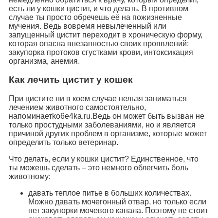
есть ли у кошки цистит, и что делать. В противном
случае ты просто обречешь её на пожизненные
мучения. Ведь вовремя невылеченный или
запущенный цистит переходит в хроническую форму,
которая опасна внезапностью своих проявлений:
закупорка протоков сгустками крови, интоксикация
организма, анемия.
Как лечить цистит у кошек
При цистите ни в коем случае нельзя заниматься
лечением животного самостоятельно,
напоминаетko6e4ka.ru.Ведь он может быть вызван не
только простудными заболеваниями, но и является
причиной других проблем в организме, которые может
определить только ветеринар.
Что делать, если у кошки цистит? Единственное, что
ты можешь сделать – это немного облегчить боль
животному:
давать теплое питье в больших количествах.
Можно давать мочегонный отвар, но только если
нет закупорки мочевого канала. Поэтому не стоит