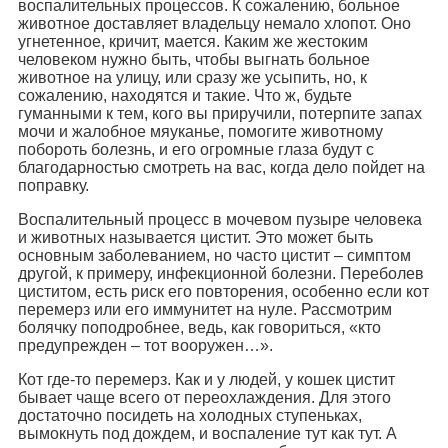
воспалительных процессов. К сожалению, больное
животное доставляет владельцу немало хлопот. Оно
угнетенное, кричит, мается. Каким же жестоким
человеком нужно быть, чтобы выгнать больное
животное на улицу, или сразу же усыпить, но, к
сожалению, находятся и такие. Что ж, будьте
гуманными к тем, кого вы приручили, потерпите запах
мочи и жалобное мяуканье, помогите животному
побороть болезнь, и его огромные глаза будут с
благодарностью смотреть на вас, когда дело пойдет на
поправку.
Воспалительный процесс в мочевом пузыре человека
и животных называется цистит. Это может быть
основным заболеванием, но часто цистит – симптом
другой, к примеру, инфекционной болезни. Переболев
циститом, есть риск его повторения, особенно если кот
перемерз или его иммунитет на нуле. Рассмотрим
болячку поподробнее, ведь, как говориться, «кто
предупрежден – тот вооружен…».
Кот где-то перемерз. Как и у людей, у кошек цистит
бывает чаще всего от переохлаждения. Для этого
достаточно посидеть на холодных ступеньках,
вымокнуть под дождем, и воспаление тут как тут. А