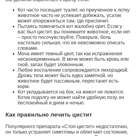
Кот часто посещает туалет, но приученное к лотку
животное часто не успевает добежать, усатик
может опорожняться там, где приспичит.
Пытаясь помочиться кот жалобно орет. Если у
вас был цистит, вы понимаете животное, если нет
– просто посочувствуйте. Поверьте, боль
настолько сильная, что ее невозможно описать
словами.
Моча имеет темный цвет, так как испражнения
несвоевременные. В моче может быть кровь или
гной, запах будет зловонным.
Любое воспаление сопровождается лихорадкой.
Дрожь тела может быть едва заметной, но
животное будет пассивным, перестанет есть
корм.
Кот укладывается на бок, на живот не ложится.
Котик подолгу не может найти удобную позу, он
беспокойный и днем и ночью.
Как правильно лечить цистит
Популярного препарата «Стоп-цистит» недостаточно,
он только устраняет симптомы и облегчает состояние,