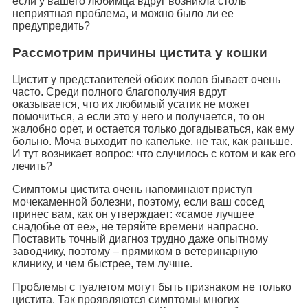
если у вашего любимца вдруг возникла столь
неприятная проблема, и можно было ли ее
предупредить?
Рассмотрим причины цистита у кошки
Цистит у представителей обоих полов бывает очень
часто. Среди полного благополучия вдруг
оказывается, что их любимый усатик не может
помочиться, а если это у него и получается, то он
жалобно орет, и остается только догадываться, как ему
больно. Моча выходит по капельке, не так, как раньше.
И тут возникает вопрос: что случилось с котом и как его
лечить?
Симптомы цистита очень напоминают приступ
мочекаменной болезни, поэтому, если ваш сосед
принес вам, как он утверждает: «самое лучшее
снадобье от ее», не теряйте времени напрасно.
Поставить точный диагноз трудно даже опытному
заводчику, поэтому – прямиком в ветеринарную
клинику, и чем быстрее, тем лучше.
Проблемы с туалетом могут быть признаком не только
цистита. Так проявляются симптомы многих