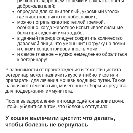
рисковать здоровьем кошечки и слушать советы
доброжелателей;
определи для кошки теплый, укромный уголок,
где животное никто не побеспокоит;
можно погреть животик теплой грелкой,
особенно, когда животное испытывает сильные
боли при сидении или ходьбе;
в данный период следует сократить количество
даваемой пищи, что уменьшит нагрузку на почки
и снизит концентрированность мочи;
и самое главное – нужно немедленно обратиться
к ветеринару!
В зависимости от происхождения и тяжести цистита,
ветеринар может назначить курс антибиотиков или
препараты для лечения мочевыводящих путей. Также
назначают гомеопатию, мочегонные сборы и средства
для поддержания иммунитета.
После выздоровления питомца сдаётся анализ мочи,
чтобы убедиться в том, что болезнь отступила.
У кошки вылечили цистит: что делать,
чтобы болезнь не вернулась