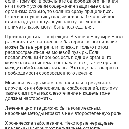
если к тому же, в результате однообразного питания
или плохих условий содержания защитные силы
организма слабые, то болячка сразу прицепиться.
Если ваш пушистик укладывается на бетонный пол,
или холодную тротуарную плитку, вы должны
понимать, какие могут быть последствия.
Причина цистита – инфекция. В мочевом пузыре могут
размножаться патогенные бактерии, но воспаление
может быть в уретре или почках, и только потом
распространиться на мочевой пузырь. Если
воспалительный процесс есть в одном органе, то
мочеполовая система пострадает вся, так ее органы
между собой взаимосвязаны. Это еще раз говорит о
необходимости своевременного лечения.
Мочевой пузырь может воспалиться в результате
вирусных или бактериальных заболеваний, поэтому
такие симптомы как слезотечение и кашель тоже
должны насторожить.
Лечение цистита должно быть комплексным,
народные методы играют в нем второстепенную роль.
Хронические заболевания. Некоторые нерадивые
владельцы игнорируют регулярные осмотры