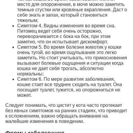
место для опорожнения, в моче можно заметить
темные сгустки или кровяные вкрапления. Даст о
себе знать и запах, который становиться
тяжелым;
Симптом 4. Видны изменения во время сна.
Питомец ведет себя очень осторожно,
переворачивается с бока на бок, при этом
заметно, что он испытывает дискомфорт.
Симптом 5. Во время болезни животик у кошки
очень тугой, во время ощупывания это легко
заметить. Но стоит учитывать, что прикосновения
вызывают болевые ощущения и ситуации когда
кошка не дает себя трогать, абсолютно
нормальны;
Симптом 6. По мере развития заболевания,
кошке стает все труднее сходить на туалет. Она
посещает туалет, тужится, но опорожниться не
может.
Следует понимать, что цистит у кота часто протекает
без явных симптомов на ранних стадиях, что приводит
к осложнениям, важно обращать внимание на
малейшие изменения в поведении.
Формы заболевания