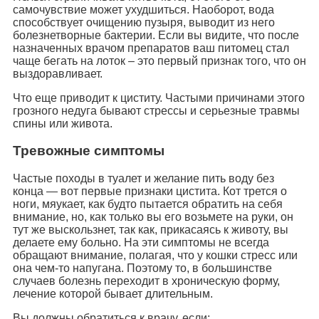
самочувствие может ухудшиться. Наоборот, вода
способствует очищению пузыря, выводит из него
болезнетворные бактерии. Если вы видите, что после
назначенных врачом препаратов ваш питомец стал
чаще бегать на лоток – это первый признак того, что он
выздоравливает.
Что еще приводит к циститу. Частыми причинами этого
грозного недуга бывают стрессы и серьезные травмы
спины или живота.
Тревожные симптомы
Частые походы в туалет и желание пить воду без
конца — вот первые признаки цистита. Кот трется о
ноги, мяукает, как будто пытается обратить на себя
внимание, но, как только вы его возьмете на руки, он
тут же выскользнет, так как, прикасаясь к животу, вы
делаете ему больно. На эти симптомы не всегда
обращают внимание, полагая, что у кошки стресс или
она чем-то напугана. Поэтому то, в большинстве
случаев болезнь переходит в хроническую форму,
лечение которой бывает длительным.
Вы должны обратиться к врачу, если: