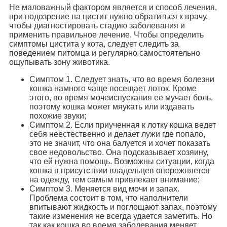
Не маловажный фактором является и способ лечения,
при подозрение на цистит нужно обратиться к врачу,
чтобы диагностировать стадию заболевания и
применить правильное лечение. Чтобы определить
симптомы цистита у кота, следует следить за
поведением питомца и регулярно самостоятельно
ощупывать зону животика.
Симптом 1. Следует знать, что во время болезни
кошка намного чаще посещает лоток. Кроме
этого, во время мочеиспускания ее мучает боль,
поэтому кошка может мяукать или издавать
похожие звуки;
Симптом 2. Если приученная к лотку кошка ведет
себя неестественно и делает лужи где попало,
это не значит, что она балуется и хочет показать
свое недовольство. Она подсказывает хозяину,
что ей нужна помощь. Возможны ситуации, когда
кошка в присутствии владельцев опорожняется
на одежду, тем самым привлекает внимание;
Симптом 3. Меняется вид мочи и запах.
Проблема состоит в том, что наполнители
впитывают жидкость и поглощают запах, поэтому
такие изменения не всегда удается заметить. Но
так как кошка во время заболевания меняет