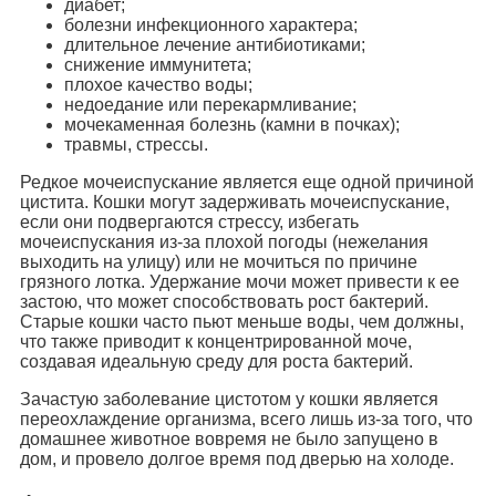
диабет;
болезни инфекционного характера;
длительное лечение антибиотиками;
снижение иммунитета;
плохое качество воды;
недоедание или перекармливание;
мочекаменная болезнь (камни в почках);
травмы, стрессы.
Редкое мочеиспускание является еще одной причиной
цистита. Кошки могут задерживать мочеиспускание,
если они подвергаются стрессу, избегать
мочеиспускания из-за плохой погоды (нежелания
выходить на улицу) или не мочиться по причине
грязного лотка. Удержание мочи может привести к ее
застою, что может способствовать рост бактерий.
Старые кошки часто пьют меньше воды, чем должны,
что также приводит к концентрированной моче,
создавая идеальную среду для роста бактерий.
Зачастую заболевание цистотом у кошки является
переохлаждение организма, всего лишь из-за того, что
домашнее животное вовремя не было запущено в
дом, и провело долгое время под дверью на холоде.