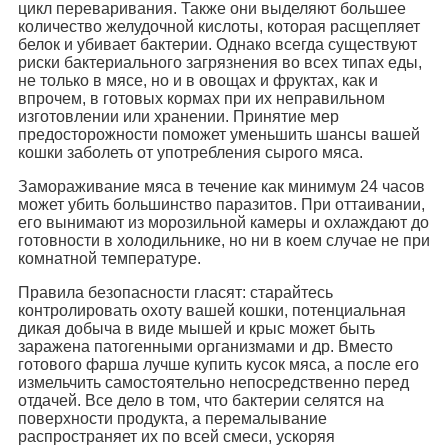
цикл переваривания. Также они выделяют большее
количество желудочной кислоты, которая расщепляет
белок и убивает бактерии. Однако всегда существуют
риски бактериального загрязнения во всех типах еды,
не только в мясе, но и в овощах и фруктах, как и
впрочем, в готовых кормах при их неправильном
изготовлении или хранении. Принятие мер
предосторожности поможет уменьшить шансы вашей
кошки заболеть от употребления сырого мяса.
Замораживание мяса в течение как минимум 24 часов
может убить большинство паразитов. При оттаивании,
его вынимают из морозильной камеры и охлаждают до
готовности в холодильнике, но ни в коем случае не при
комнатной температуре.
Правила безопасности гласят: старайтесь
контролировать охоту вашей кошки, потенциальная
дикая добыча в виде мышей и крыс может быть
заражена патогенными организмами и др. Вместо
готового фарша лучше купить кусок мяса, а после его
измельчить самостоятельно непосредственно перед
отдачей. Все дело в том, что бактерии селятся на
поверхности продукта, а перемалывание
распространяет их по всей смеси, ускоряя