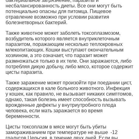
бактериальное загрязнение, паразиты и
несбалансированность диеты. Все они могут быть
потенциально опасны для питомца. Пищевое
отравление возможно при условии развития
болезнетворных бактерий.
Также животное может заболеть токсоплазмозом,
возбудитель которого является внутриклеточным
паразитом, поражающим несколько теплокровных
млекопитающих. Кошки выступают окончательным
хозяином, а это означает, что паразит может
размножаться только в их теле. Они заражаются, либо
потребляя дикую добычу, либо мясо, которое содержит
цисты паразита.
Также заражение может произойти при поедании цист,
содержащихся в кале больного животного. Инфекция
у кошек, как правило, не вызывает никаких симптомов,
однако, такая болезнь имеет способность вызывать
врожденные дефекты у внутриутробного плода
человека, если мать заражается во время
беременности.
Цисты токсоплазм в мясе могут быть убиты
замораживанием при температуре не выше -12
градусов Цельсия, в течение двух дней. Если вы