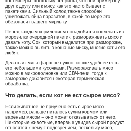
контейнеры, поскольку нет риска, что они примёрзнут
друг к другу или к мясу, как это часто бывает с
пакетиками. Сильный холод также способен
уничтожать яйца паразитов, в какой-то мере это
обезопасит вашего мурлыку.
Перед каждым кормлением понадобится извлекать из
морозилки очередной пакетик, размораживать мясо и
давать коту. Сок, который выделится при разморозке,
также можно вылить в кошачью миску, многие коты его
любят.
Делать из мяса фарш не нужно, кошке удобнее есть
его небольшими кусочками. Размораживать мясо
можно в микроволновке или СВЧ-печи, тогда к
заморозке добавится некоторая термическая
обработка.
Что делать, если кот не ест сырое мясо?
Если животное не приучено есть сырое мясо –
например, раньше питалось сухим кормом или
варёным мясом – оно может отказываться от него.
Некоторые животные, впервые увидев сырой продукт,
относятся к нему с подозрением, поскольку мясо,