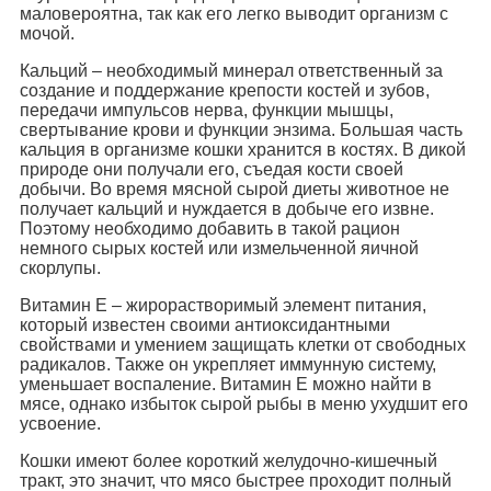
маловероятна, так как его легко выводит организм с
мочой.
Кальций – необходимый минерал ответственный за
создание и поддержание крепости костей и зубов,
передачи импульсов нерва, функции мышцы,
свертывание крови и функции энзима. Большая часть
кальция в организме кошки хранится в костях. В дикой
природе они получали его, съедая кости своей
добычи. Во время мясной сырой диеты животное не
получает кальций и нуждается в добыче его извне.
Поэтому необходимо добавить в такой рацион
немного сырых костей или измельченной яичной
скорлупы.
Витамин Е – жирорастворимый элемент питания,
который известен своими антиоксидантными
свойствами и умением защищать клетки от свободных
радикалов. Также он укрепляет иммунную систему,
уменьшает воспаление. Витамин E можно найти в
мясе, однако избыток сырой рыбы в меню ухудшит его
усвоение.
Кошки имеют более короткий желудочно-кишечный
тракт, это значит, что мясо быстрее проходит полный