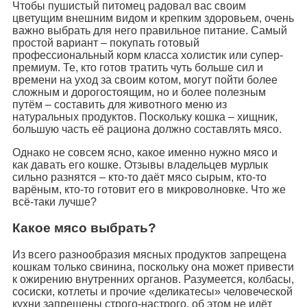
Чтобы пушистый питомец радовал вас своим
цветущим внешним видом и крепким здоровьем, очень
важно выбрать для него правильное питание. Самый
простой вариант – покупать готовый
профессиональный корм класса холистик или супер-
премиум. Те, кто готов тратить чуть больше сил и
времени на уход за своим котом, могут пойти более
сложным и дорогостоящим, но и более полезным
путём – составить для животного меню из
натуральных продуктов. Поскольку кошка – хищник,
большую часть её рациона должно составлять мясо.
Однако не совсем ясно, какое именно нужно мясо и
как давать его кошке. Отзывы владельцев мурлык
сильно разнятся – кто-то даёт мясо сырым, кто-то
варёным, кто-то готовит его в микроволновке. Что же
всё-таки лучше?
Какое мясо выбрать?
Из всего разнообразия мясных продуктов запрещена
кошкам только свинина, поскольку она может привести
к ожирению внутренних органов. Разумеется, колбасы,
сосиски, котлеты и прочие «деликатесы» человеческой
кухни запрещены строго-настрого, об этом не идёт