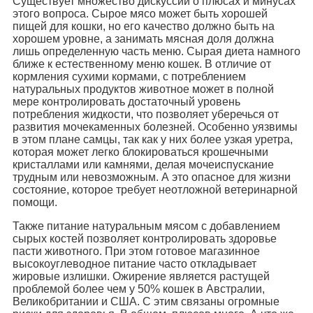
Существует множество дискуссий о плюсах и минусах
этого вопроса. Сырое мясо может быть хорошей
пищей для кошки, но его качество должно быть на
хорошем уровне, а занимать мясная доля должна
лишь определенную часть меню. Сырая диета намного
ближе к естественному меню кошек. В отличие от
кормления сухими кормами, с потреблением
натуральных продуктов животное может в полной
мере контролировать достаточный уровень
потребления жидкости, что позволяет уберечься от
развития мочекаменных болезней. Особенно уязвимы
в этом плане самцы, так как у них более узкая уретра,
которая может легко блокироваться крошечными
кристаллами или камнями, делая мочеиспускание
трудным или невозможным. А это опасное для жизни
состояние, которое требует неотложной ветеринарной
помощи.
Также питание натуральным мясом с добавлением
сырых костей позволяет контролировать здоровье
пасти животного. При этом готовое магазинное
высокоуглеводное питание часто откладывает
жировые излишки. Ожирение является растущей
проблемой более чем у 50% кошек в Австралии,
Великобритании и США. С этим связаны огромные