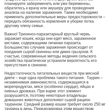
планируете забеременеть или уже беременны,
обратитесь к врачу или акушеру для проведения
анализа на наличие заражения. Также необходимо
применить дополнительные меры предосторожности –
передать обязанность кормления и уборки лотка
другому члену семьи.
Важно! Трихиноз-паразитарный круглый червь
заражает кошек, когда они едят мясо, зараженное
кистами, содержащими личинки паразита.
Большинство случаев заражения происходит от
поедания сырой свинины или диких грызунов. К
счастью, современные методы ведения сельского
хозяйства практически устранили вероятность его
присутствия в свинине.
Недостаточность питательных веществ при мясной
диете – еще одна проблема такого питания. Таурин –
незаменимая аминокислота, содержащаяся в
морепродуктах, мясе (особенно сердце), яйцах и
пивных дрожжах. При варке этот элемент
разрушается, поэтому некоторые владельцы
домашних животных дополняют сырой рацион
таурином. Средний размер кошки требует около 250 мг
таурина в день. Передозировка этим веществом