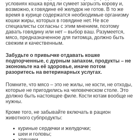
условиях кошка вряд ли сумеет загрызть корову и,
возможно, к говядине её желудок не готов. В то же
время в курице содержатся необходимые организму
кошки жиры, которых в говядине нет. Не все
специалисты согласны с этим мнением, поэтому
давать говядину или нет – выбор ваш. Разумеется,
мясо, предназначенное для питомца, должно быть
свежим и качественным.
Забудьте о привычке отдавать кошке
подпорченные, с дурным запахом, продукты – не
экономьте на её здоровье, иначе потом
разоритесь на ветеринарных услугах.
Помните, что мясо – это не жилы, не кости, не отходы,
которые не пригодились на человеческом столе. Это
должно быть настоящее филе. Кости котам вообще не
нужны.
Кроме того, не забывайте включать в рацион
животного субпродукты:
куриные сердечки и желудочки;
шеи и головы;
хрящики.