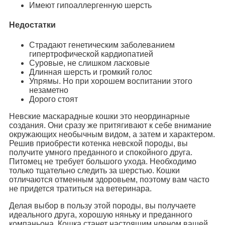
Имеют гипоаллергенную шерсть
Недостатки
Страдают генетическим заболеванием
гипертрофической кардиопатией
Суровые, не слишком ласковые
Длинная шерсть и громкий голос
Упрямы. Но при хорошем воспитании этого
незаметно
Дорого стоят
Невские маскарадные кошки это неординарные
создания. Они сразу же притягивают к себе внимание
окружающих необычным видом, а затем и характером.
Решив приобрести котенка невской породы, вы
получите умного преданного и спокойного друга.
Питомец не требует большого ухода. Необходимо
только тщательно следить за шерстью. Кошки
отличаются отменным здоровьем, поэтому вам часто
не придется тратиться на ветеринара.
Делая выбор в пользу этой породы, вы получаете
идеального друга, хорошую няньку и преданного
компаньона. Кошка станет настоящим членом вашей