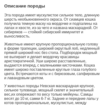
Описание породы
Эта порода имеет мускулистое сильное тело, длинную
шерсть необыкновенного окраса. От сиамцев кошка
получила темную маску на мордочке и подпалины на
лапах и хвосте, из-за чего и названа маскарадной. От
сибиряков — стойкий сибирский иммунитет и
выносливость.
Животные имеют крупную пропорциональную голову
в форме трапеции, широкий округлый лоб, недлинный
прямой широкий нос без стопа. Подбородок мощный
не выпирает и делает мордочку красавицы
аристократичной. Уши широко расставленные,
выдаются вперед, с маленькими кисточками. Кошка
имеет широко поставленные круглые глаза голубого
цвета. Встречаются коты и с бирюзовым, сапфировым
и лавандовым цветом.
У животных породы Невская маскарадная крупное,
сильное туловище, мощный скелет и значительный
вес,их опережают по весу только мейкуны. Самцы
весят до 10 кг, самки 6-7 кг. Задние и передние лапы у
котов пропорциональные, мускулистые, между