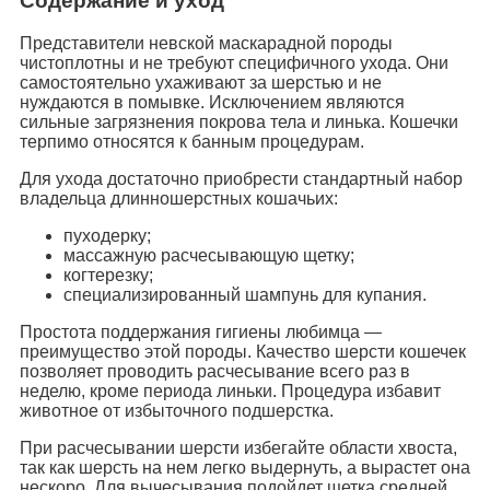
Содержание и уход
Представители невской маскарадной породы
чистоплотны и не требуют специфичного ухода. Они
самостоятельно ухаживают за шерстью и не
нуждаются в помывке. Исключением являются
сильные загрязнения покрова тела и линька. Кошечки
терпимо относятся к банным процедурам.
Для ухода достаточно приобрести стандартный набор
владельца длинношерстных кошачьих:
пуходерку;
массажную расчесывающую щетку;
когтерезку;
специализированный шампунь для купания.
Простота поддержания гигиены любимца —
преимущество этой породы. Качество шерсти кошечек
позволяет проводить расчесывание всего раз в
неделю, кроме периода линьки. Процедура избавит
животное от избыточного подшерстка.
При расчесывании шерсти избегайте области хвоста,
так как шерсть на нем легко выдернуть, а вырастет она
нескоро. Для вычесывания подойдет щетка средней