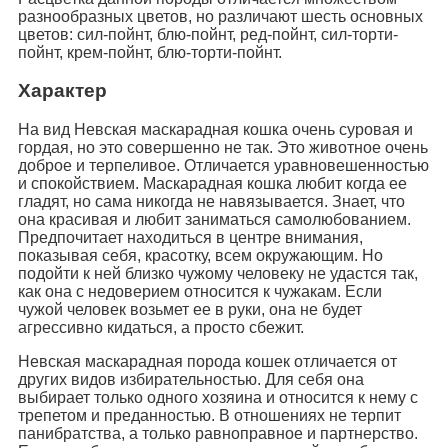
разнообразных цветов, но различают шесть основных
цветов: сил-пойнт, блю-пойнт, ред-пойнт, сил-торти-
пойнт, крем-пойнт, блю-торти-пойнт.
Характер
На вид Невская маскарадная кошка очень суровая и
гордая, но это совершенно не так. Это животное очень
доброе и терпеливое. Отличается уравновешенностью
и спокойствием. Маскарадная кошка любит когда ее
гладят, но сама никогда не навязывается. Знает, что
она красивая и любит заниматься самолюбованием.
Предпочитает находиться в центре внимания,
показывая себя, красотку, всем окружающим. Но
подойти к ней близко чужому человеку не удастся так,
как она с недоверием относится к чужакам. Если
чужой человек возьмет ее в руки, она не будет
агрессивно кидаться, а просто сбежит.
Невская маскарадная порода кошек отличается от
других видов избирательностью. Для себя она
выбирает только одного хозяина и относится к нему с
трепетом и преданностью. В отношениях не терпит
панибратства, а только равноправное и партнерство.