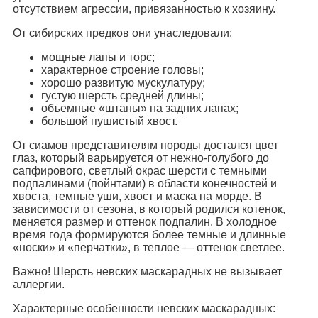
отсутствием агрессии, привязанностью к хозяину.
От сибирских предков они унаследовали:
мощные лапы и торс;
характерное строение головы;
хорошо развитую мускулатуру;
густую шерсть средней длины;
объемные «штаны» на задних лапах;
большой пушистый хвост.
От сиамов представителям породы достался цвет
глаз, который варьируется от нежно-голубого до
сапфирового, светлый окрас шерсти с темными
подпалинами (пойнтами) в области конечностей и
хвоста, темные уши, хвост и маска на морде. В
зависимости от сезона, в который родился котенок,
меняется размер и оттенок подпалин. В холодное
время года формируются более темные и длинные
«носки» и «перчатки», в теплое — оттенок светлее.
Важно! Шерсть невских маскарадных не вызывает
аллергии.
Характерные особенности невских маскарадных: