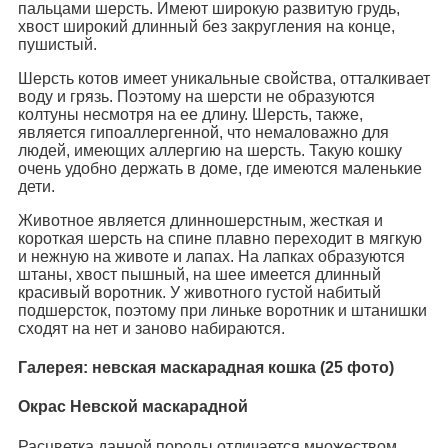
пальцами шерсть. Имеют широкую развитую грудь,
хвост широкий длинный без закругления на конце,
пушистый.
Шерсть котов имеет уникальные свойства, отталкивает
воду и грязь. Поэтому на шерсти не образуются
колтуны несмотря на ее длину. Шерсть, также,
является гипоаллергенной, что немаловажно для
людей, имеющих аллергию на шерсть. Такую кошку
очень удобно держать в доме, где имеются маленькие
дети.
Животное является длинношерстным, жесткая и
короткая шерсть на спине плавно переходит в мягкую
и нежную на животе и лапах. На лапках образуются
штаны, хвост пышный, на шее имеется длинный
красивый воротник. У животного густой набитый
подшерсток, поэтому при линьке воротник и штанишки
сходят на нет и заново набираются.
Галерея: невская маскарадная кошка (25 фото)
Окрас Невской маскарадной
Расцветка данной породы отличается множеством