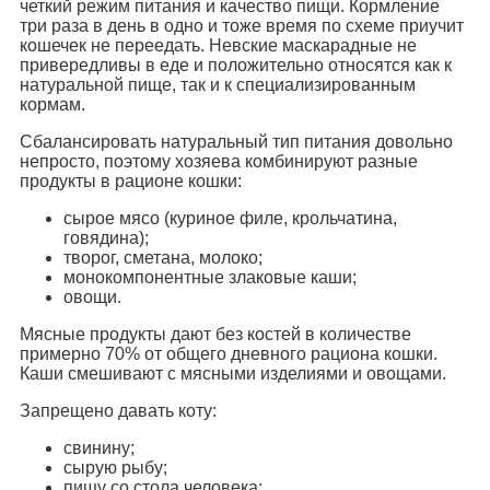
четкий режим питания и качество пищи. Кормление
три раза в день в одно и тоже время по схеме приучит
кошечек не переедать. Невские маскарадные не
привередливы в еде и положительно относятся как к
натуральной пище, так и к специализированным
кормам.
Сбалансировать натуральный тип питания довольно
непросто, поэтому хозяева комбинируют разные
продукты в рационе кошки:
сырое мясо (куриное филе, крольчатина,
говядина);
творог, сметана, молоко;
монокомпонентные злаковые каши;
овощи.
Мясные продукты дают без костей в количестве
примерно 70% от общего дневного рациона кошки.
Каши смешивают с мясными изделиями и овощами.
Запрещено давать коту:
свинину;
сырую рыбу;
пищу со стола человека;