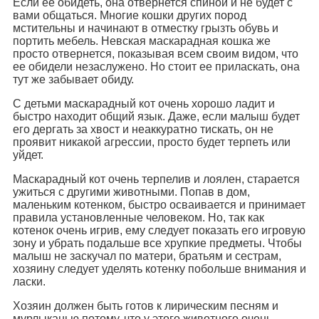
Если ее обидеть, она отвернется спиной и не будет с
вами общаться. Многие кошки других пород
мстительны и начинают в отместку грызть обувь и
портить мебель. Невская маскарадная кошка же
просто отвернется, показывая всем своим видом, что
ее обидели незаслужено. Но стоит ее приласкать, она
тут же забывает обиду.
С детьми маскарадный кот очень хорошо ладит и
быстро находит общий язык. Даже, если малыш будет
его дергать за хвост и неаккуратно тискать, он не
проявит никакой агрессии, просто будет терпеть или
уйдет.
Маскарадный кот очень терпелив и лоялен, старается
ужиться с другими животными. Попав в дом,
маленьким котенком, быстро осваивается и принимает
правила установленные человеком. Но, так как
котенок очень игрив, ему следует показать его игровую
зону и убрать подальше все хрупкие предметы. Чтобы
малыш не заскучал по матери, братьям и сестрам,
хозяину следует уделять котенку побольше внимания и
ласки.
Хозяин должен быть готов к лирическим песням и
мурлыканью потому, что у этого животного очень