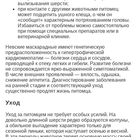
вылизывания шерсти;
при контакте с другими животными питомец
может подцепить ушного клеща, о чем он
«сообщит» характерным потряхиванием головы.
Избавиться от проблемы можно самостоятельно
при помощи специальных препаратов или в
ветеринарной клинике.
Невские маскарадные имеют генетическую
предрасположенность к гипертрофической
кардиомиопатии — болезни сердца и сосудов,
приводящей к отеку легких и гибели. Развитие болезни
не сопровождается ярко-выраженной симптоматикой.
В числе внешних проявлений — вялость, одышка,
снижение аппетита. Диагностирование заболевания
на ранней стадии и соответствующий уход
существенно продлят жизнь питомца.
Уход
Уход за питомцем не требует особых усилий. На
довольно длинной шерсти редко образуются колтуны,
а обильное выпадение характерно только для
сезонной линьки, которая наступает осенью и весной.
В эти периоды животное теряет основную массу своей