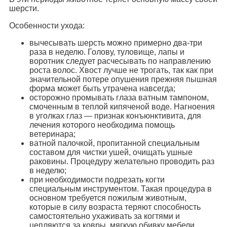
шерсти.
Особенности ухода:
вычесывать шерсть можно примерно два-три
раза в неделю. Голову, туловище, лапы и
воротник следует расчесывать по направлению
роста волос. Хвост лучше не трогать, так как при
значительной потере опушения прежняя пышная
форма может быть утрачена навсегда;
осторожно промывать глаза ватным тампоном,
смоченным в теплой кипяченой воде. Нагноения
в уголках глаз — признак конъюнктивита, для
лечения которого необходима помощь
ветеринара;
ватной палочкой, пропитанной специальным
составом для чистки ушей, очищать ушные
раковины. Процедуру желательно проводить раз
в неделю;
при необходимости подрезать когти
специальным инструментом. Такая процедура в
основном требуется пожилым животным,
которые в силу возраста теряют способность
самостоятельно ухаживать за когтями и
цепляются за ковры, мягкую обивку мебели,