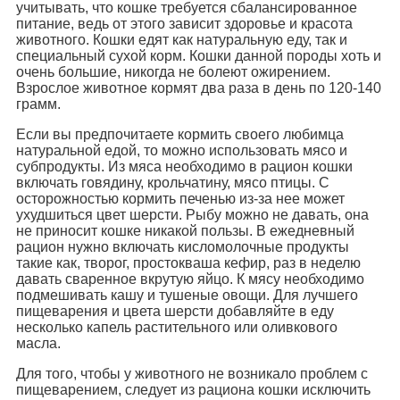
учитывать, что кошке требуется сбалансированное
питание, ведь от этого зависит здоровье и красота
животного. Кошки едят как натуральную еду, так и
специальный сухой корм. Кошки данной породы хоть и
очень большие, никогда не болеют ожирением.
Взрослое животное кормят два раза в день по 120-140
грамм.
Если вы предпочитаете кормить своего любимца
натуральной едой, то можно использовать мясо и
субпродукты. Из мяса необходимо в рацион кошки
включать говядину, крольчатину, мясо птицы. С
осторожностью кормить печенью из-за нее может
ухудшиться цвет шерсти. Рыбу можно не давать, она
не приносит кошке никакой пользы. В ежедневный
рацион нужно включать кисломолочные продукты
такие как, творог, простокваша кефир, раз в неделю
давать сваренное вкрутую яйцо. К мясу необходимо
подмешивать кашу и тушеные овощи. Для лучшего
пищеварения и цвета шерсти добавляйте в еду
несколько капель растительного или оливкового
масла.
Для того, чтобы у животного не возникало проблем с
пищеварением, следует из рациона кошки исключить