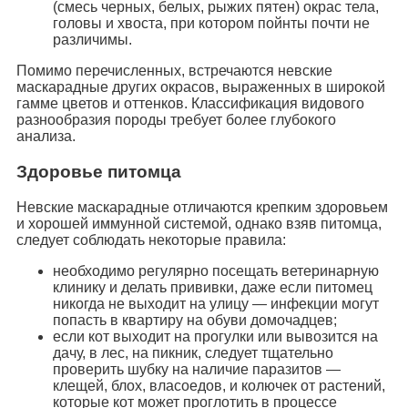
(смесь черных, белых, рыжих пятен) окрас тела,
головы и хвоста, при котором пойнты почти не
различимы.
Помимо перечисленных, встречаются невские
маскарадные других окрасов, выраженных в широкой
гамме цветов и оттенков. Классификация видового
разнообразия породы требует более глубокого
анализа.
Здоровье питомца
Невские маскарадные отличаются крепким здоровьем
и хорошей иммунной системой, однако взяв питомца,
следует соблюдать некоторые правила:
необходимо регулярно посещать ветеринарную
клинику и делать прививки, даже если питомец
никогда не выходит на улицу — инфекции могут
попасть в квартиру на обуви домочадцев;
если кот выходит на прогулки или вывозится на
дачу, в лес, на пикник, следует тщательно
проверить шубку на наличие паразитов —
клещей, блох, власоедов, и колючек от растений,
которые кот может проглотить в процессе