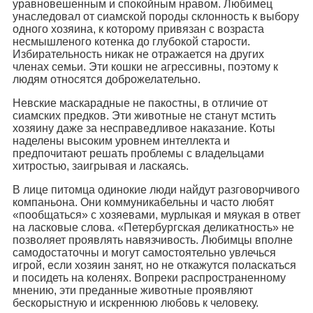
уравновешенным и спокойным нравом. Любимец
унаследовал от сиамской породы склонность к выбору
одного хозяина, к которому привязан с возраста
несмышленого котенка до глубокой старости.
Избирательность никак не отражается на других
членах семьи. Эти кошки не агрессивны, поэтому к
людям относятся доброжелательно.
Невские маскарадные не пакостны, в отличие от
сиамских предков. Эти животные не станут мстить
хозяину даже за несправедливое наказание. Коты
наделены высоким уровнем интеллекта и
предпочитают решать проблемы с владельцами
хитростью, заигрывая и ласкаясь.
В лице питомца одинокие люди найдут разговорчивого
компаньона. Они коммуникабельны и часто любят
«пообщаться» с хозяевами, мурлыкая и мяукая в ответ
на ласковые слова. «Петербургская деликатность» не
позволяет проявлять навязчивость. Любимцы вполне
самодостаточны и могут самостоятельно увлечься
игрой, если хозяин занят, но не откажутся поласкаться
и посидеть на коленях. Вопреки распространенному
мнению, эти преданные животные проявляют
бескорыстную и искреннюю любовь к человеку.