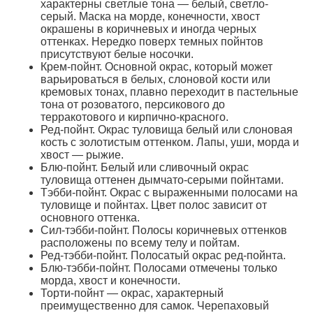
характерны светлые тона — белый, светло-
серый. Маска на морде, конечности, хвост
окрашены в коричневых и иногда черных
оттенках. Нередко поверх темных пойнтов
присутствуют белые носочки.
Крем-пойнт. Основной окрас, который может
варьироваться в белых, слоновой кости или
кремовых тонах, плавно переходит в пастельные
тона от розоватого, персикового до
терракотового и кирпично-красного.
Ред-пойнт. Окрас туловища белый или слоновая
кость с золотистым оттенком. Лапы, уши, морда и
хвост — рыжие.
Блю-пойнт. Белый или сливочный окрас
туловища оттенен дымчато-серыми пойнтами.
Тэбби-пойнт. Окрас с выраженными полосами на
туловище и пойнтах. Цвет полос зависит от
основного оттенка.
Сил-тэбби-пойнт. Полосы коричневых оттенков
расположены по всему телу и пойтам.
Ред-тэбби-пойнт. Полосатый окрас ред-пойнта.
Блю-тэбби-пойнт. Полосами отмечены только
морда, хвост и конечности.
Торти-пойнт — окрас, характерный
преимущественно для самок. Черепаховый