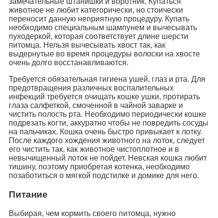
замечательные штанишки и воротник. Купаться
животное не любит категорически, но стоически
переносит данную неприятную процедуру. Купать
необходимо специальным шампунем и вычесывать
пуходеркой, которая соответствует длине шерсти
питомца. Нельзя вычесывать хвост так, как
выдернутые во время процедуры волоски на хвосте
очень долго восстанавливаются.
Требуется обязательная гигиена ушей, глаз и рта. Для
предотвращения различных воспалительных
инфекций требуется очищать кошке ушки, протирать
глаза салфеткой, смоченной в чайной заварке и
чистить полость рта. Необходимо периодически кошке
подрезать когти, аккуратно чтобы не повредить сосуды
на пальчиках. Кошка очень быстро привыкает к лотку.
После каждого хождения животного на лоток, следует
его чистить так, как животное чистоплотное и в
невычищенный лоток не пойдет. Невская кошка любит
тишину, поэтому приобретая котенка, необходимо
позаботиться о мягкой подстилке и домике для него.
Питание
Выбирая, чем кормить своего питомца, нужно