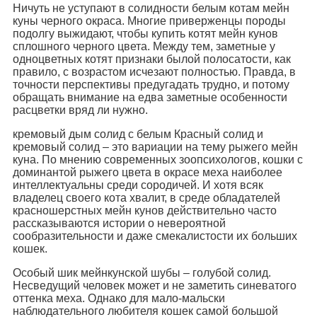
Ничуть не уступают в солидности белым котам мейн
куны черного окраса. Многие приверженцы породы
подолгу выжидают, чтобы купить котят мейн кунов
сплошного черного цвета. Между тем, заметные у
одноцветных котят признаки былой полосатости, как
правило, с возрастом исчезают полностью. Правда, в
точности перспективы предугадать трудно, и потому
обращать внимание на едва заметные особенности
расцветки вряд ли нужно.
кремовый дым солид с белым Красный солид и
кремовый солид – это вариации на тему рыжего мейн
куна. По мнению современных зоопсихологов, кошки с
доминантой рыжего цвета в окрасе меха наиболее
интеллектуальны среди сородичей. И хотя всяк
владелец своего кота хвалит, в среде обладателей
красношерстных мейн кунов действительно часто
рассказываются истории о невероятной
сообразительности и даже смекалистости их больших
кошек.
Особый шик мейнкунской шубы – голубой солид.
Несведущий человек может и не заметить синеватого
оттенка меха. Однако для мало-мальски
наблюдательного любителя кошек самой большой