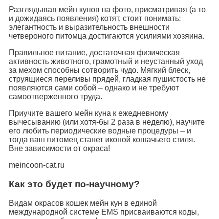
Разглядывая мейн кунов на фото, присматривая (а то
и дожидаясь появления) котят, стоит понимать:
элегантность и выразительность внешности
четвероного питомца достигаются усилиями хозяина.
Правильное питание, достаточная физическая
активность животного, грамотный и неустанный уход
за мехом способны сотворить чудо. Мягкий блеск,
струящиеся переливы прядей, гладкая пушистость не
появляются сами собой – однако и не требуют
самоотверженного труда.
Приучите вашего мейн куна к ежедневному
вычесыванию (или хотя-бы 2 раза в неделю), научите
его любить периодические водные процедуры – и
тогда ваш питомец станет иконой кошачьего стиля.
Вне зависимости от окраса!
meincoon-cat.ru
Как это будет по-научному?
Видам окрасов кошек мейн кун в единой
международной системе EMS присваиваются коды,