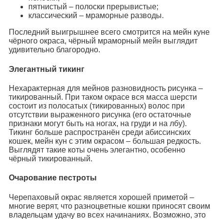
пятнистый – полоски прерывистые;
классический – мраморные разводы.
Последний выигрышнее всего смотрится на мейн куне
чёрного окраса, чёрный мраморный мейн выглядит
удивительно благородно.
Элегантный тикинг
Нехарактерная для мейнов разновидность рисунка –
тикированный. При таком окрасе вся масса шерсти
состоит из полосатых (тикированных) волос при
отсутствии выраженного рисунка (его остаточные
признаки могут быть на ногах, на груди и на лбу).
Тикинг больше распространён среди абиссинских
кошек, мейн кун с этим окрасом – большая редкость.
Выглядят такие коты очень элегантно, особенно
чёрный тикированный.
Очарование пестроты
Черепаховый окрас является хорошей приметой –
многие верят, что разноцветные кошки приносят своим
владельцам удачу во всех начинаниях. Возможно, это