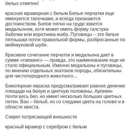
белых отметин!
красная мраморная с белым Белые перчатки еще
именуются тапочками, и всегда признаются
достоинством. Белое пятно на груди зовется
медальоном, хотя может иметь форму галстука-
бабочки или воротника-жабо. Пуговицы – это белые
пятнышки почти правильной формы, разбросанные по
мейнкуновой шубе.
Красивое сочетание перчаток и медальона дает в
сумме «смокинг» — правда, это наименование еще не
стало официальным. Именно медальоны и пуговицы,
по мнению отдельных знатоков породы, обязательны
для чистопородного животного…
Биколорная окраска предусматривает равное деление
площади на белую и цветную половины. Арлекин
почти весь бел, но имеет несколько больших цветных
пятен. Ван – белый, но со следами цвета на голове и в
области хвоста.
Секрет потрясающей внешности
красный мрамор с серебром с белым