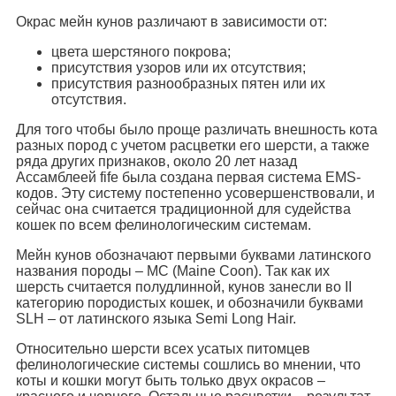
Окрас мейн кунов различают в зависимости от:
цвета шерстяного покрова;
присутствия узоров или их отсутствия;
присутствия разнообразных пятен или их
отсутствия.
Для того чтобы было проще различать внешность кота
разных пород с учетом расцветки его шерсти, а также
ряда других признаков, около 20 лет назад
Ассамблеей fife была создана первая система EMS-
кодов. Эту систему постепенно усовершенствовали, и
сейчас она считается традиционной для судейства
кошек по всем фелинологическим системам.
Мейн кунов обозначают первыми буквами латинского
названия породы – MC (Maine Coon). Так как их
шерсть считается полудлинной, кунов занесли во II
категорию породистых кошек, и обозначили буквами
SLH – от латинского языка Semi Long Hair.
Относительно шерсти всех усатых питомцев
фелинологические системы сошлись во мнении, что
коты и кошки могут быть только двух окрасов –