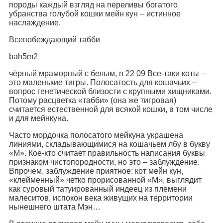
породы каждый взгляд на переливы богатого
убранства голубой кошки мейн кун – истинное
наслаждение.
Всепобеждающий табби
bah5m2
чёрный мраморный с белым, n 22 09 Все-таки коты –
это маленькие тигры. Полосатость для кошачьих –
вопрос генетической близости с крупными хищниками.
Потому расцветка «табби» (она же тигровая)
считается естественной для всякой кошки, в том числе
и для мейнкуна.
Часто мордочка полосатого мейкуна украшена
линиями, складывающимися на кошачьем лбу в букву
«М». Кое-кто считает правильность написания буквы
признаком чистопородности, но это – заблуждение.
Впрочем, заблуждение приятное: кот мейн кун,
«клейменный» четко прорисованной «М», выглядит
как суровый татуированный индеец из племени
малеситов, испокон века живущих на территории
нынешнего штата Мэн…