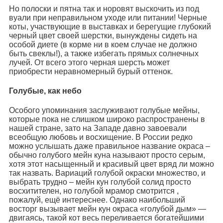
Но полоски и пятна так и норовят выскочить из под
вуали при неправильном уходе или питании! Черные
коты, участвующие в выставках и берегущие глубокий
черный цвет своей шерстки, вынуждены сидеть на
особой диете (в корме ни в коем случае не должно
быть свеклы!), а также избегать прямых солнечных
лучей. От всего этого черная шерсть может
приобрести неравномерный бурый оттенок.
Голубые, как небо
Особого упоминания заслуживают голубые мейны,
которые пока не слишком широко распространены в
нашей стране, зато на Западе давно завоевали
всеобщую любовь и восхищение. В России редко
можно услышать даже правильное название окраса –
обычно голубого мейн куна называют просто серым,
хотя этот насыщенный и красивый цвет вряд ли можно
так назвать. Вариаций голубой окраски множество, и
выбрать трудно – мейн кун голубой солид просто
восхитителен, но голубой мрамор смотрится ,
пожалуй, ещё интереснее. Однако наибольший
восторг вызывает мейн кун окраса «голубой дым» —
двигаясь, такой кот весь переливается богатейшими