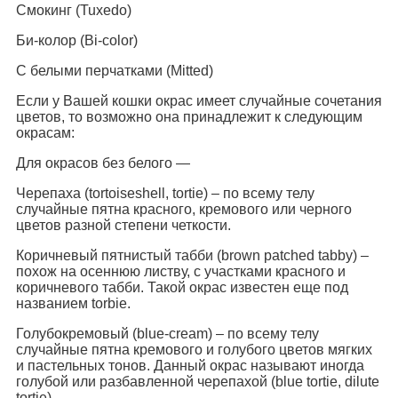
Смокинг (Tuxedo)
Би-колор (Bi-color)
С белыми перчатками (Mitted)
Если у Вашей кошки окрас имеет случайные сочетания
цветов, то возможно она принадлежит к следующим
окрасам:
Для окрасов без белого —
Черепаха (tortoiseshell, tortie) – по всему телу
случайные пятна красного, кремового или черного
цветов разной степени четкости.
Коричневый пятнистый табби (brown patched tabby) –
похож на осеннюю листву, с участками красного и
коричневого табби. Такой окрас известен еще под
названием torbie.
Голубокремовый (blue-cream) – по всему телу
случайные пятна кремового и голубого цветов мягких
и пастельных тонов. Данный окрас называют иногда
голубой или разбавленной черепахой (blue tortie, dilute
tortie).