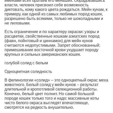
именами всех братьев его меньших. Обрадовавшись
власти, человек присвоил себе возможность
диктовать, кому какого цвета рождаться. Мейн кунам, к
примеру, как одной из самых любимых пород кошек,
разрешено быть всякими, только не шоколадными и
не лиловыми.
Есть ограничение и по характеру окраски: узоры и
расцветки, свойственные кошкам азиатских пород
(фавн, пойнтовый и циннамон) для мейн кунов
считаются недопустимыми. Запрет обоснованный:
примешивание восточной крови ухудшает породу
крупных и сильных американских кошек.
голубой солид с белым
Одноцветная солидность
В фелинологии «солид» – это одноцветный окрас меха
животного. Белый солид у мейн кунов – результат
длительной и кропотливой селекционной работы.
Конечно, белый цвет полнит. Но самой большой
породе кошек только того и надо: массивные коты
чисто белого окраса выглядят впечатляюще,
смотрятся на редкость внушительно.