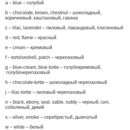
a – blue – голубой
b – chocolate, brown, chestnut – шоколадный,
коричневый, каштановый, гавана
c – lilac, lavender – лиловый, лавандовый, платиновый
d – red, flame – красный
e – cream – кремовый
f – tortoiseshell, patch – черепаховый
g – blue-cream, blue-tortie – голубокремовый,
голубочерепаховый
h – chocolate-tortie – шоколадный черепаховый
j – lilac-tortie – лиловый черепаховый
n – black, ebony, seal, sable, ruddy – черный, сил,
соболиный, дикий
s – silver, smoke – серебристый, дымчатый
w – white – белый