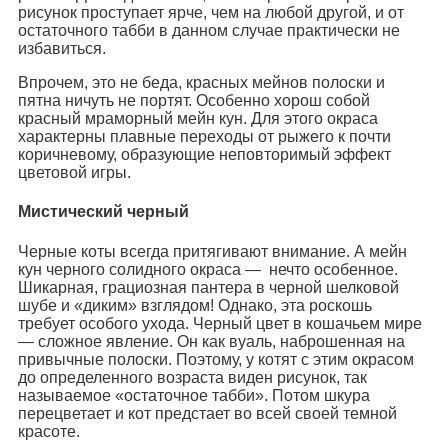
рисунок проступает ярче, чем на любой другой, и от
остаточного табби в данном случае практически не
избавиться.
Впрочем, это не беда, красных мейнов полоски и
пятна ничуть не портят. Особенно хорош собой
красный мраморный мейн кун. Для этого окраса
характерны плавные переходы от рыжего к почти
коричневому, образующие неповторимый эффект
цветовой игры.
Мистический черный
Черные коты всегда притягивают внимание. А мейн
кун черного солидного окраса — нечто особенное.
Шикарная, грациозная пантера в черной шелковой
шубе и «диким» взглядом! Однако, эта роскошь
требует особого ухода. Черный цвет в кошачьем мире
— сложное явление. Он как вуаль, наброшенная на
привычные полоски. Поэтому, у котят с этим окрасом
до определенного возраста виден рисунок, так
называемое «остаточное табби». Потом шкура
перецветает и кот предстает во всей своей темной
красоте.