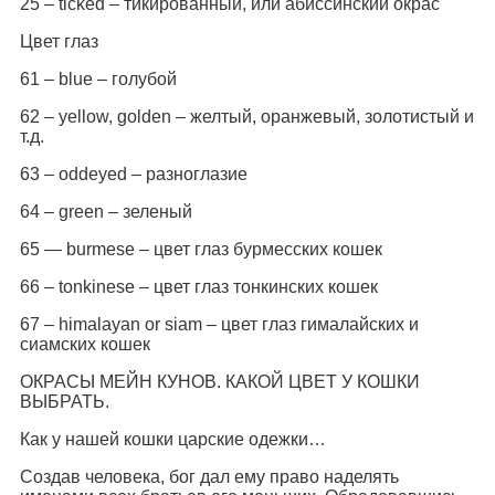
25 – ticked – тикированный, или абиссинский окрас
Цвет глаз
61 – blue – голубой
62 – yellow, golden – желтый, оранжевый, золотистый и
т.д.
63 – oddeyed – разноглазие
64 – green – зеленый
65 — burmese – цвет глаз бурмесских кошек
66 – tonkinese – цвет глаз тонкинских кошек
67 – himalayan or siam – цвет глаз гималайских и
сиамских кошек
ОКРАСЫ МЕЙН КУНОВ. КАКОЙ ЦВЕТ У КОШКИ
ВЫБРАТЬ.
Как у нашей кошки царские одежки…
Создав человека, бог дал ему право наделять