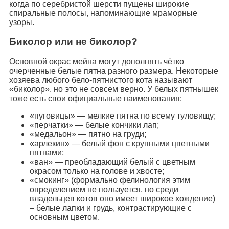
когда по серебристой шерсти пущены широкие
спиральные полосы, напоминающие мраморные
узоры.
Биколор или не биколор?
Основной окрас мейна могут дополнять чётко
очерченные белые пятна разного размера. Некоторые
хозяева любого бело-пятнистого кота называют
«биколор», но это не совсем верно. У белых пятнышек
тоже есть свои официальные наименования:
«пуговицы» — мелкие пятна по всему туловищу;
«перчатки» — белые кончики лап;
«медальон» — пятно на груди;
«арлекин» — белый фон с крупными цветными
пятнами;
«ван» — преобладающий белый с цветным
окрасом только на голове и хвосте;
«смокинг» (формально фелинология этим
определением не пользуется, но среди
владельцев котов оно имеет широкое хождение)
– белые лапки и грудь, контрастирующие с
основным цветом.