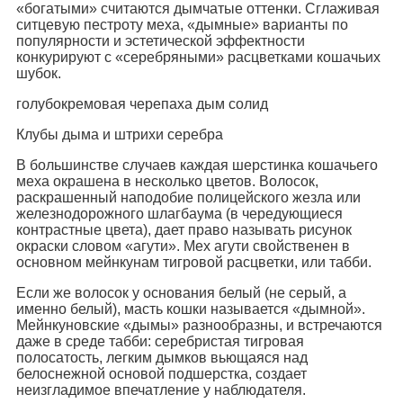
«богатыми» считаются дымчатые оттенки. Сглаживая
ситцевую пестроту меха, «дымные» варианты по
популярности и эстетической эффектности
конкурируют с «серебряными» расцветками кошачьих
шубок.
голубокремовая черепаха дым солид
Клубы дыма и штрихи серебра
В большинстве случаев каждая шерстинка кошачьего
меха окрашена в несколько цветов. Волосок,
раскрашенный наподобие полицейского жезла или
железнодорожного шлагбаума (в чередующиеся
контрастные цвета), дает право называть рисунок
окраски словом «агути». Мех агути свойственен в
основном мейнкунам тигровой расцветки, или табби.
Если же волосок у основания белый (не серый, а
именно белый), масть кошки называется «дымной».
Мейнкуновские «дымы» разнообразны, и встречаются
даже в среде табби: серебристая тигровая
полосатость, легким дымков вьющаяся над
белоснежной основой подшерстка, создает
неизгладимое впечатление у наблюдателя.