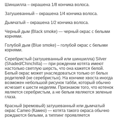
Шиншилла – окрашена 1/8 кончика волоса.
Затушеванный – окрашена 1/4 кончика волоса.
Дымчатый – окрашена 1/2 кончика волоса.
Черный дым (Black smoke) — черный окрас с белыми
корнями.
Голубой дым (Blue smoke) – голубой окрас с белыми
корнями.
Серебристый (затушеванный или шиншилла) Silver
(Shaded/Chinchilla) — при рождении котята имеют
настолько светлую шерсть, что она кажется белой.
Белый окрас может унаследоваться только от белых
родителей (не серебристых). На кончике хвоста иногда
возможен небольшой рисунок табби, который обычно
исчезает к шести неделям. Признаком того, что котенок
является серебристым, а не белым являются зеленые
глаза.
Красный (кремовый) затушеванный или дымчатый
окрас Cameo (Камео) — котята такого окраса обычно
рождаются белыми, а типпинг проявляется