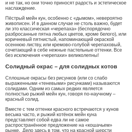
и не так, но они точно приносят радость и эстетическое
наслаждение.
Пёстрый мейн кун, особенно с «дымом», невероятно
живописен. И в данном случае не столь важно, будет
ли это классическая «черепаха» (беспорядочно
разбросанные пятна любых цветов, кроме белого), или
коричневый пятнистый, напоминающий окраской
осеннюю листву, или кремово-голубой черепаховый,
сочетающий в себе нежные пастельные оттенки. Все
без исключения «черепахи» великолепны!
Солидный окрас – для солидных котов
Сплошные окрасы без рисунков (или со слабо
выраженными «теневыми» рисунками) называются
солидами. Одним из самых редких является
полностью рыжий мейн кун, говоря по-научному –
красный солид.
Вместе с тем оттенки красного встречаются у кунов
весьма часто, и рыжий котёнок мейн куна
представляет собой едва ли не самое
распространённое предложение на «кошачьем»
рынке. Дело здесь в том, что на красной шерсти