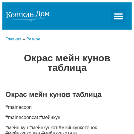
Главная
»
Разное
Окрас мейн кунов
таблица
Окрас мейн кунов таблица
#mainecoon
#mainecooncat #мейнкун
#мейн-кун #мейнкункот #мейнкункотёнок
#мейнкункошка #мейнкункотята