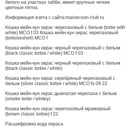
белого на участках табби, имеет крупные четкие
цветные пятна.
Информация взята с сайта:mainecoon-club ru
Кошка мейн-кун окрас черепаховый с белым (tortie with
white) MCO f 03 Кошка мейн-кун окрас черепаховый
(tortoiseshell) MCO f
Кошка мейн-кун окрас черный черепаховый с белым
(black classic torbie / white) MCO f 03
Кошка мейн-кун окрас черный черепаховый с белым
(black classic torbie / white)
Кошка мейн-кун окрас серебряный черепаховый с
белым (silver classic torbie / white) MCO fs 09 22
Кошка мейн-кун окрас дымчатая черепаха с белым
(smoke tortie / whitey)
Кошка мейн-кун окрас черепаховый мраморный
(brown classic torbie) f 22
Расшифровка кода окраса