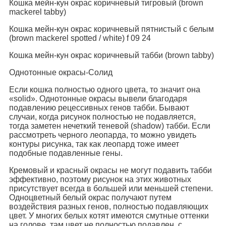
Кошка мейн-кун окрас коричневый тигровый (brown
mackerel tabby)
Кошка мейн-кун окрас коричневый пятнистый с белым
(brown mackerel spotted / white) f 09 24
Кошка мейн-кун окрас коричневый табби (brown tabby)
Однотонные окрасы-Солид
Если кошка полностью одного цвета, то значит она
«solid». Однотонные окрасы вывели благодаря
подавлению рецессивных генов табби. Бывают
случаи, когда рисунок полностью не подавляется,
тогда заметен нечеткий теневой (shadow) табби. Если
рассмотреть черного леопарда, то можно увидеть
контуры рисунка, так как леопард тоже имеет
подобные подавленные гены.
Кремовый и красный окрасы не могут подавить табби
эффективно, поэтому рисунок на этих животных
присутствует всегда в большей или меньшей степени.
Одноцветный белый окрас получают путем
воздействия разных генов, полностью подавляющих
цвет. У многих белых котят имеются смутные оттенки
на голове, там цвет не полностью подавлен, с