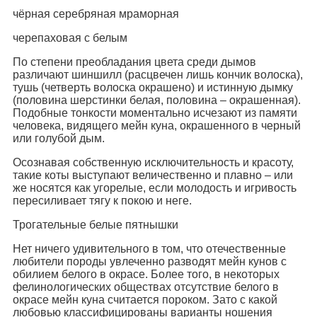
чёрная серебряная мраморная
черепаховая с белым
По степени преобладания цвета среди дымов
различают шиншилл (расцвечен лишь кончик волоска),
тушь (четверть волоска окрашено) и истинную дымку
(половина шерстинки белая, половина – окрашенная).
Подобные тонкости моментально исчезают из памяти
человека, видящего мейн куна, окрашенного в черный
или голубой дым.
Осознавая собственную исключительность и красоту,
такие коты выступают величественно и плавно – или
же носятся как угорелые, если молодость и игривость
пересиливает тягу к покою и неге.
Трогательные белые пятнышки
Нет ничего удивительного в том, что отечественные
любители породы увлеченно разводят мейн кунов с
обилием белого в окрасе. Более того, в некоторых
фелинологических обществах отсутствие белого в
окрасе мейн куна считается пороком. Зато с какой
любовью классифицированы варианты ношения