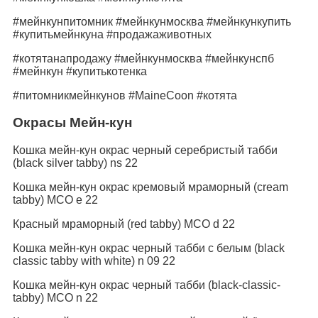
#мейнкунпитомник #мейнкунмосква #мейнкункупить
#купитьмейнкуна #продажаживотных
#котятанапродажу #мейнкунмосква #мейнкунспб
#мейнкун #купитькотенка
#питомникмейнкунов #MaineCoon #котята
Окрасы Мейн-кун
Кошка мейн-кун окрас черный серебристый табби
(black silver tabby) ns 22
Кошка мейн-кун окрас кремовый мраморный (cream
tabby) MCO е 22
Красный мраморный (red tabby) MCO d 22
Кошка мейн-кун окрас черный табби с белым (black
classic tabby with white) n 09 22
Кошка мейн-кун окрас черный табби (black-classic-
tabby) MCO n 22