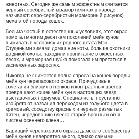
животных. Сегодня же самым эффектным считается
чёрный серебристый мрамор (или как в народе
называют: серо-серебристый мраморный рисунок)
меха этой породы кошек.
Весьма частый в естественных условиях, этот окрас
помогал многим десяткам поколений мейн кунов
выживать в условиях их родного штата Мэн.
Студеными зимами домашние коты, больше охотники
до дикой охоты, находили пропитание в окрестных
лесах, и мраморная шубка помогала им прятаться в
заснеженных зарослях.
Никогда не снижается волна спроса на кошек породы
мейн кун черепахового окраса. Причудливые
сочетания близких оттенков и контрастных цветов
превращают кошек мейн кун в настоящих звезд
выставочных подиумов. Специалисты неустанно
изобретают названия переходам из голубого цвета в
кремовый, соседству красных и черных размытых
пятен, чередованию блеска старой бронзы и огня
листвы осеннего клена…
Вариаций черепахового окраса дамского сообщества
мейн кунов невероятно много, однако самыми