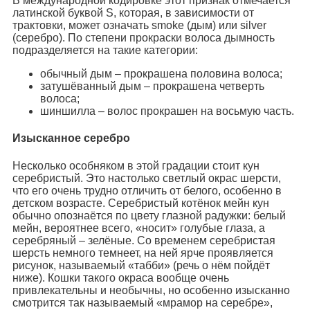
В международной кодировке этот признак отмечается
латинской буквой S, которая, в зависимости от
трактовки, может означать smoke (дым) или silver
(серебро). По степени прокраски волоса дымность
подразделяется на такие категории:
обычный дым – прокрашена половина волоса;
затушёванный дым – прокрашена четверть
волоса;
шиншилла – волос прокрашен на восьмую часть.
Изысканное серебро
Несколько особняком в этой градации стоит кун
серебристый. Это настолько светлый окрас шерсти,
что его очень трудно отличить от белого, особенно в
детском возрасте. Серебристый котёнок мейн кун
обычно опознаётся по цвету глазной радужки: белый
мейн, вероятнее всего, «носит» голубые глаза, а
серебряный – зелёные. Со временем серебристая
шерсть немного темнеет, на ней ярче проявляется
рисунок, называемый «табби» (речь о нём пойдёт
ниже). Кошки такого окраса вообще очень
привлекательны и необычны, но особенно изысканно
смотрится так называемый «мрамор на серебре»,