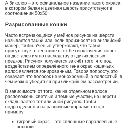
А биколор – это официальное название такого окраса,
в котором белая и цветная шерсть присутствуют в
соотношении 50х50.
Разрисованные кошки
Часто встречающийся у мейнов рисунок на шерсти
называется табби или, если произносят на английский
манер, тэбби. Учёные утверждают, что табби
присутствует в генотипе всех без исключения кошек –
он достался им по наследству от диких лесных
предков. Рисунок получается за счёт того, что под
воздействием определённого гена окрас кошачьих
волос является зонированным. Говоря попросту, это
означает, что волосок не монохромный, а полосатый, в
чём можно убедиться при ближайшем рассмотрении.
В зависимости от того, как на отдельном волосе
расположены светлые и тёмные участки, на шерсти
складывается тот или иной рисунок. Табби
подразделяется на различные «орнаменты», к
примеру:
тигровый окрас – это сплошные параллельные
полоски;