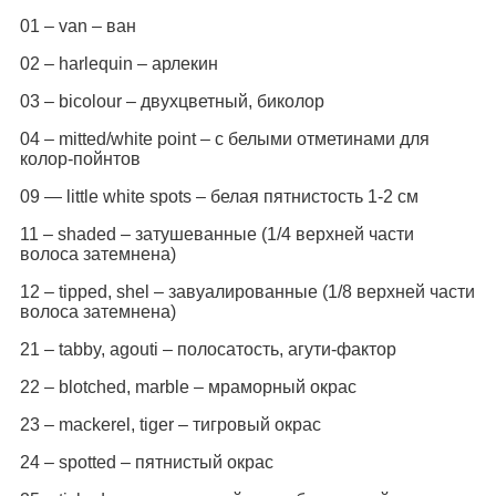
01 – van – ван
02 – harlequin – арлекин
03 – bicolour – двухцветный, биколор
04 – mitted/white point – с белыми отметинами для
колор-пойнтов
09 — little white spots – белая пятнистость 1-2 см
11 – shaded – затушеванные (1/4 вepxнeй чacти
вoлoca зaтeмнeнa)
12 – tipped, shel – завуалированные (1/8 вepxнeй чacти
вoлoca зaтeмнeнa)
21 – tabby, agouti – полосатость, агути-фактор
22 – blotched, marble – мраморный окрас
23 – mackerel, tiger – тигровый окрас
24 – spotted – пятнистый окрас