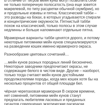
В отличие от тигров мейн куны могут позволить себе
не только поперечную полосатость (она еще зовется
макрелевой, по типу расцветки обычной скумбрии), но
и продольные извивы и пятна. Классический табби –
это разводы на боках, в которых угадываются спирали
и концентрические окружности. Пятнистый табби
похож на классический, только полосы в этом случае
недлинны и больше напоминают отдельные пятна.
Мраморные варианты табби ценятся дорого, и потому
некоторые питомники мейн кунов специализируются
на разведении кошек именно мраморного окраса.
Разнообразие цветовых сочетаний…
…мейн кунов разных породных линий бесконечно.
Некоторые заводчики предпочитают окрасы, не
содержащие белого в чистом виде. Другие – наоборот,
только тогда считают мейн кунов достойными
продолжателями породы, когда мех кошек хотя бы на
несколько процентов от общей площади бел.
чёрная черепаховая мраморная В скором времени,
нет сомнений, питомники мейн кунов станут
предлагать любителям ласковых и преданных
гигантов совершенно экзотические раскраски