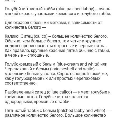
Голубой пятнистый табби (blue patched tabby) – очень
мягкий окрас с участками кремового и голубого табби.
Для окрасов с белыми метками, в зависимости от
количества белого —
Калико, Ситец (calico) – большее количество белого.
Обычно, чем больше белого, тем четче и крупнее
должны прорисовываться красные и черные пятна.
Как правило, крупные красные пятна обычно с табби,
а черные – сплошные.
Голубокремовый с белым (blue-cream and white) или
Черепаховый с белым (tortoiseshell and white) —
маленькие белые участки. Окрас основной такой же,
как у голубокремовых или простых черепаховых
соответственно.
Разбавленный ситец (dilute calico) — имеет голубые и
кремовые пятна. Голубые пятна являются
однородными, кремовые с табби.
Пятнистый табби с белым (patched tabby and white) —
различное количество белого. Большое количество