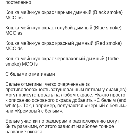
постепенно
Кошка мейн-кун окрас черный дымный (Black smoke)
MCO ns
Кошка мейн-кун окрас голубой дымный (Blue smoke)
MCO as
Кошка мейн-кун окрас красный дымный (Red smoke)
MCO ds
Кошка мейн-кун окрас черепаховый дымный (Tortie
smoke) MCO fs
С белыми отметинами
Белые отметины, четко очерченные (в
противоположность затушеванным пятнам у сиамцев)
могут присутствовать на любом окрасе. Нужно просто
к описанию основного окраса добавить «С белым (and
white)». Так, например, получаются «Черный с белым»
или «Кремовый с белым».
Белые участки по размерам и расположению могут
быть разными, от этого зависит наиболее точное
название окраса: